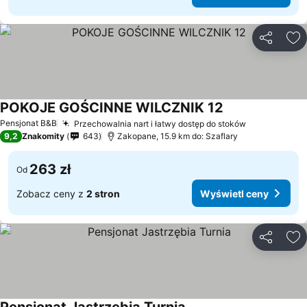
Udostępni
Do
POKOJE GOŚCINNE WILCZNIK 12
Pensjonat B&B
Przechowalnia nart i łatwy dostęp do stoków
9,2
Znakomity
643
Zakopane, 15.9 km do: Szaflary
263 zł
Od
Zobacz ceny z
2 stron
Wyświetl ceny
Udostępni
Do