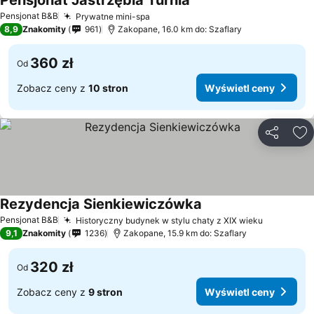
Pensjonat Jastrzębia Turnia
Pensjonat B&B
Prywatne mini-spa
8,9
Znakomity
961
Zakopane, 16.0 km do: Szaflary
360 zł
Od
Zobacz ceny z
10 stron
Wyświetl ceny
Udostępni
Do
Rezydencja Sienkiewiczówka
Pensjonat B&B
Historyczny budynek w stylu chaty z XIX wieku
9,1
Znakomity
1236
Zakopane, 15.9 km do: Szaflary
320 zł
Od
Zobacz ceny z
9 stron
Wyświetl ceny