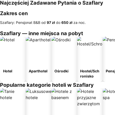
Najczęściej Zadawane Pytania o Szaflary
Zakres cen
Szaflary: Pensjonat B&B od
‎97 zł
do
‎650 zł
za noc.
Szaflary — inne miejsca na pobyt
Hotel
Aparthotel
Ośrodki
Hostel/Sch
Pens
ronisko
Popularne kategorie hoteli w Szaflary