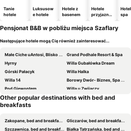
Tanie
Luksusow
Hotele z
Hotele
Hotel
hotele
e hotele
basenem
przyjazne
spa
zwierzęto
m
Pensjonat B&B w pobliżu miejsca Szaflary
Następujące hotele mogą Cię również zainteresować...
Małe Ciche uAntosi, Blisko Wyciągu Narciarskiego i SKY WALK Serce Poronina, Idealne miesce na wypad w góry -rusinowa polana-zgorzelisko-tarasówka-pale
Grand Podhale Resort & Spa
Hyrny
Willa Gubałówka Dream
Górski Pałacyk
Willa Halka
Willa 14
Borowy Dwór- Biznes, Spa & Fun
Pod Giewontem
Willa u Zwijaczy
Other popular destinations with bed and
Zakopiański Dwór
Willa Malinowa
breakfasts
Willa Wisienka
Pensjonat Adria
Kamieniec 27 Bed & Breakfast
Villa Nova
Zakopane, bed and breakfasts
Gliczarów, bed and breakfasts
Apartamenty i pokoje gościnne Nowita
Dworek Mysliwski Hubert
Szczawnica, bed and breakfasts
Białka Tatrzańska, bed and breakfasts
POKOJE GOŚCINNE WILCZNIK 12
Bialy Dworek