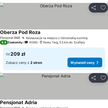
Udostępni
Do
Oberza Pod Roza
Pensjonat B&B
Restauracja na miejscu z różnorodną kuchnią
8,6
Znakomity
4094
Nowy Targ, 5.5 km do: Szaflary
209 zł
Od
Zobacz ceny z
2 stron
Wyświetl ceny
Udostępni
Do
Pensjonat Adria
Pensjonat B&B