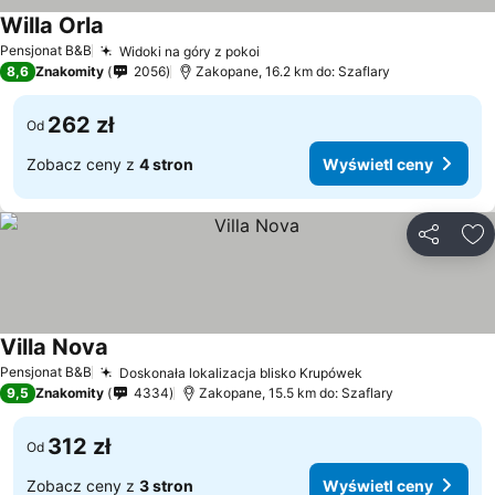
Willa Orla
Pensjonat B&B
Widoki na góry z pokoi
8,6
Znakomity
2056
Zakopane, 16.2 km do: Szaflary
262 zł
Od
Zobacz ceny z
4 stron
Wyświetl ceny
Udostępni
Do
Villa Nova
Pensjonat B&B
Doskonała lokalizacja blisko Krupówek
9,5
Znakomity
4334
Zakopane, 15.5 km do: Szaflary
312 zł
Od
Zobacz ceny z
3 stron
Wyświetl ceny