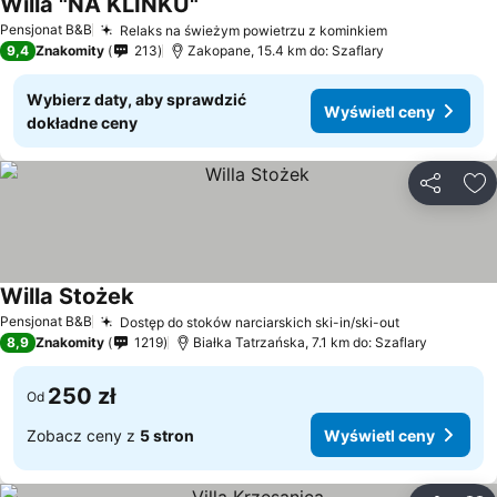
Willa "NA KLINKU"
Pensjonat B&B
Relaks na świeżym powietrzu z kominkiem
9,4
Znakomity
213
Zakopane, 15.4 km do: Szaflary
Wybierz daty, aby sprawdzić
Wyświetl ceny
dokładne ceny
Udostępni
Do
Willa Stożek
Pensjonat B&B
Dostęp do stoków narciarskich ski-in/ski-out
8,9
Znakomity
1219
Białka Tatrzańska, 7.1 km do: Szaflary
250 zł
Od
Zobacz ceny z
5 stron
Wyświetl ceny