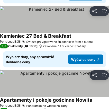
Udostępni
Do
Kamieniec 27 Bed & Breakfast
Pensjonat B&B
Świeżo przygotowane śniadanie w formie bufetu
9,3
Znakomity
1850
Zakopane, 14.5 km do: Szaflary
Wybierz daty, aby sprawdzić
Wyświetl ceny
dokładne ceny
Udostępni
Do
Apartamenty i pokoje gościnne Nowita
Pensjonat B&B
Panoramiczne widoki na Tatry