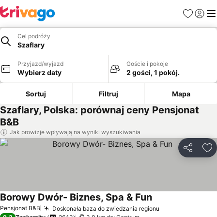
Ulubione
Zaloguj
Me
Cel podróży
Szaflary
Przyjazd/wyjazd
Goście i pokoje
Wybierz daty
2 gości, 1 pokój.
Sortuj
Filtruj
Mapa
Szaflary, Polska: porównaj ceny Pensjonat
B&B
Jak prowizje wpływają na wyniki wyszukiwania
Udostępni
Do
Borowy Dwór- Biznes, Spa & Fun
Pensjonat B&B
Doskonała baza do zwiedzania regionu