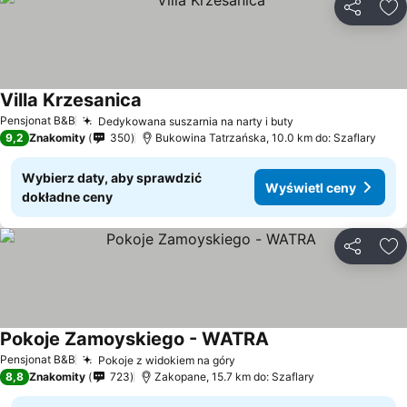
Udostępni
Do
Villa Krzesanica
Pensjonat B&B
Dedykowana suszarnia na narty i buty
9,2
Znakomity
350
Bukowina Tatrzańska, 10.0 km do: Szaflary
Wybierz daty, aby sprawdzić
Wyświetl ceny
dokładne ceny
Udostępni
Do
Pokoje Zamoyskiego - WATRA
Pensjonat B&B
Pokoje z widokiem na góry
8,8
Znakomity
723
Zakopane, 15.7 km do: Szaflary