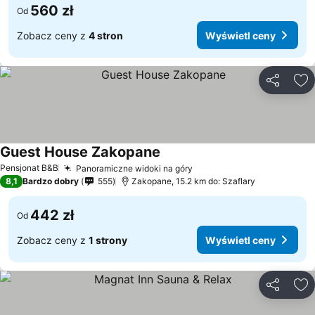
560 zł
Od
Zobacz ceny z
4 stron
Wyświetl ceny
Udostępni
Do
Guest House Zakopane
Pensjonat B&B
Panoramiczne widoki na góry
8,1
Bardzo dobry
555
Zakopane, 15.2 km do: Szaflary
442 zł
Od
Zobacz ceny z
1 strony
Wyświetl ceny
Udostępni
Do