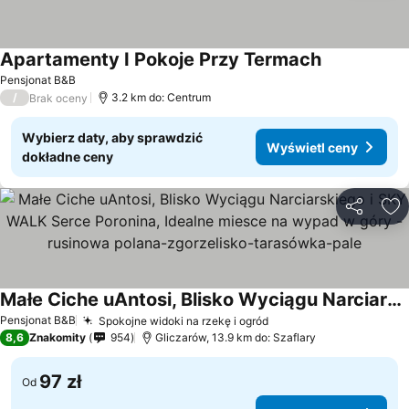
Apartamenty I Pokoje Przy Termach
Pensjonat B&B
/
3.2 km do: Centrum
Brak oceny
Wybierz daty, aby sprawdzić
Wyświetl ceny
dokładne ceny
Udostępni
Do
Małe Ciche uAntosi, Blisko Wyciągu Narciarskiego i SKY WALK Serce Poronina, Idealne miesce na wypad w góry -rusinowa polana-zgorzelisko-tarasówka-pale
Pensjonat B&B
Spokojne widoki na rzekę i ogród
8,6
Znakomity
954
Gliczarów, 13.9 km do: Szaflary
97 zł
Od