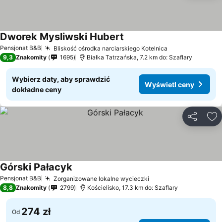
Dworek Mysliwski Hubert
Pensjonat B&B
Bliskość ośrodka narciarskiego Kotelnica
9,3
Znakomity
1695
Białka Tatrzańska, 7.2 km do: Szaflary
Wybierz daty, aby sprawdzić
Wyświetl ceny
dokładne ceny
Udostępni
Do
Górski Pałacyk
Pensjonat B&B
Zorganizowane lokalne wycieczki
8,8
Znakomity
2799
Kościelisko, 17.3 km do: Szaflary
274 zł
Od