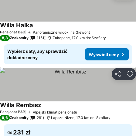
Willa Halka
Pensjonat B&B
Panoramiczne widoki na Giewont
8,8
Znakomity
1151
Zakopane, 17.0 km do: Szaflary
Wybierz daty, aby sprawdzić
Wyświetl ceny
dokładne ceny
Udostępni
Do
Willa Rembisz
Pensjonat B&B
Alpejski klimat pensjonatu
9,6
Znakomity
281
Łapsze Niżne, 17.0 km do: Szaflary
231 zł
Od