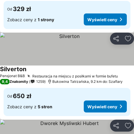
329 zł
Od
Zobacz ceny z
1 strony
Wyświetl ceny
Udostępni
Do
Silverton
Pensjonat B&B
Restauracja na miejscu z posiłkami w formie bufetu
9,4
Znakomity
1259
Bukowina Tatrzańska, 9.2 km do: Szaflary
650 zł
Od
Zobacz ceny z
5 stron
Wyświetl ceny
Udostępni
Do