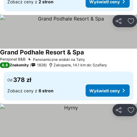
Zobacz ceny z
2 stron
Wyświetl ceny
Udostępni
Do
Grand Podhale Resort & Spa
Pensjonat B&B
Panoramiczne widoki na Tatry
8,8
Znakomity
1828
Zakopane, 14.1 km do: Szaflary
378 zł
Od
Zobacz ceny z
6 stron
Wyświetl ceny
Udostępni
Do