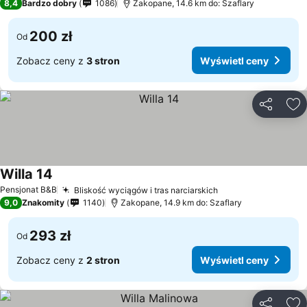
8,4
Bardzo dobry
1086
Zakopane, 14.6 km do: Szaflary
200 zł
Od
Zobacz ceny z
3 stron
Wyświetl ceny
Udostępni
Do
Willa 14
Pensjonat B&B
Bliskość wyciągów i tras narciarskich
9,0
Znakomity
1140
Zakopane, 14.9 km do: Szaflary
293 zł
Od
Zobacz ceny z
2 stron
Wyświetl ceny