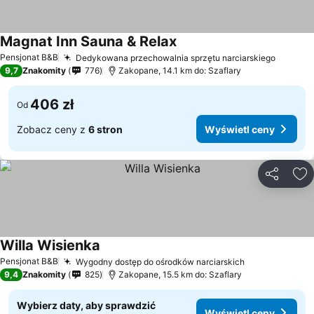
Magnat Inn Sauna & Relax
Pensjonat B&B
Dedykowana przechowalnia sprzętu narciarskiego
9,7
Znakomity
776
Zakopane, 14.1 km do: Szaflary
406 zł
Od
Zobacz ceny z
6 stron
Wyświetl ceny
Udostępni
Do
Willa Wisienka
Pensjonat B&B
Wygodny dostęp do ośrodków narciarskich
9,4
Znakomity
825
Zakopane, 15.5 km do: Szaflary
Wybierz daty, aby sprawdzić
Wyświetl ceny