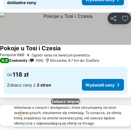
dokładne ceny
Udostępni
Do
Pokoje u Tosi i Czesia
Pensjonat B&B
Ogród i taras na świeżym powietrzu
9,0
Znakomity
394
Gliczarów, 9.7 km do: Szaflary
118 zł
Od
Zobacz ceny z
2 stron
Wyświetl ceny
Zobacz więcej
Informacje o cenach i dostępności, które otrzymujemy od stron
rezerwacyjnych, nieustannie się zmieniają. To oznacza, że oferta,
którą znajdziesz na stronie rezerwacyjnej, nie zawsze będzie
identyczna z odpowiadającą jej ofertą na trivago.