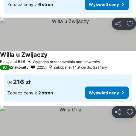
Zobacz ceny z
6 stron
Wyświetl ceny
Udostępni
Do
Willa u Zwijaczy
Pensjonat B&B
Wygodna przechowalnia nart i rowerów
9,1
Znakomity
2225
Zakopane, 14.9 km do: Szaflary
216 zł
Od
Zobacz ceny z
2 stron
Wyświetl ceny
Udostępni
Do