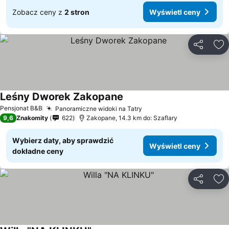
Zobacz ceny z
2 stron
Wyświetl ceny
Udostępni
Do
Leśny Dworek Zakopane
Pensjonat B&B
Panoramiczne widoki na Tatry
9,6
Znakomity
622
Zakopane, 14.3 km do: Szaflary
Wybierz daty, aby sprawdzić
Wyświetl ceny
dokładne ceny
Udostępni
Do