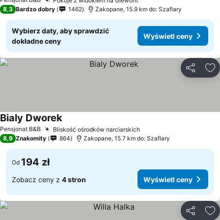
Pokoje z widokiem na Giewont
8,3
Bardzo dobry
1462
Zakopane, 15.9 km do: Szaflary
Wybierz daty, aby sprawdzić
Wyświetl ceny
dokładne ceny
Udostępni
Do
Bialy Dworek
Pensjonat B&B
Bliskość ośrodków narciarskich
8,9
Znakomity
864
Zakopane, 15.7 km do: Szaflary
194 zł
Od
Zobacz ceny z
4 stron
Wyświetl ceny
Udostępni
Do