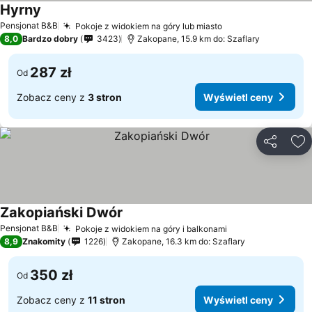
Hyrny
Pensjonat B&B
Pokoje z widokiem na góry lub miasto
8,0
Bardzo dobry
3423
Zakopane, 15.9 km do: Szaflary
287 zł
Od
Zobacz ceny z
3 stron
Wyświetl ceny
Udostępni
Do
Zakopiański Dwór
Pensjonat B&B
Pokoje z widokiem na góry i balkonami
8,9
Znakomity
1226
Zakopane, 16.3 km do: Szaflary
350 zł
Od
Zobacz ceny z
11 stron
Wyświetl ceny