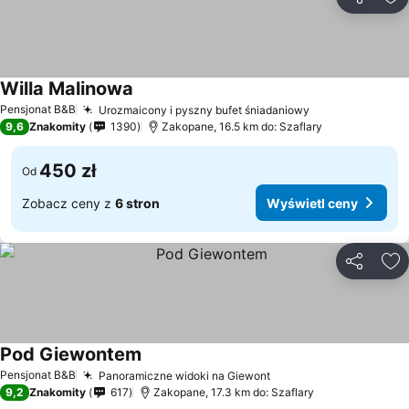
Udostępni
Do
Willa Malinowa
Pensjonat B&B
Urozmaicony i pyszny bufet śniadaniowy
9,6
Znakomity
1390
Zakopane, 16.5 km do: Szaflary
450 zł
Od
Zobacz ceny z
6 stron
Wyświetl ceny
Udostępni
Do
Pod Giewontem
Pensjonat B&B
Panoramiczne widoki na Giewont
9,2
Znakomity
617
Zakopane, 17.3 km do: Szaflary