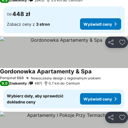
9,3
Znakomity
2643
3.0 km do: Centrum
448 zł
Od
Zobacz ceny z
3 stron
Wyświetl ceny
Udostępni
Do
Gordonowka Apartamenty & Spa
Pensjonat B&B
Nowoczesny design z regionalnym urokiem
9,0
Znakomity
487
0.7 km do: Centrum
Wybierz daty, aby sprawdzić
Wyświetl ceny
dokładne ceny
Udostępni
Do