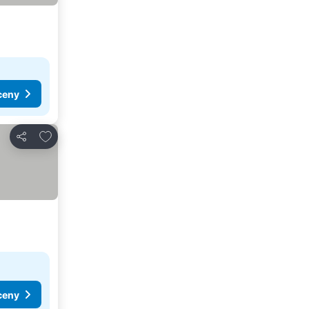
ceny
Dodaj do ulubionych
Udostępnij
ceny