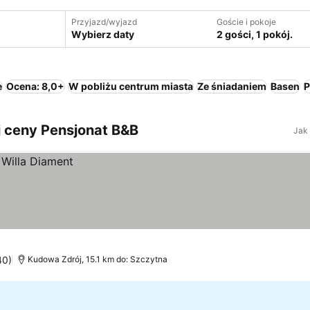
Przyjazd/wyjazd
Goście i pokoje
Wybierz daty
2 gości, 1 pokój.
e
Ocena: 8,0+
W pobliżu centrum miasta
Ze śniadaniem
Basen
P
j ceny Pensjonat B&B
Jak
40)
Kudowa Zdrój, 15.1 km do: Szczytna