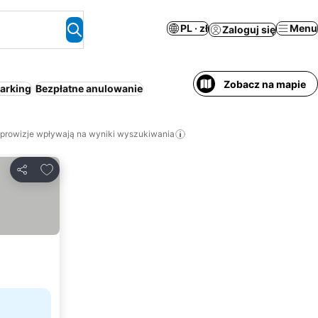
PL · zł
Menu
Zaloguj się
Zobacz na mapie
arking
Bezpłatne anulowanie
 prowizje wpływają na wyniki wyszukiwania
Dodaj do ulubionych
Udostępnij