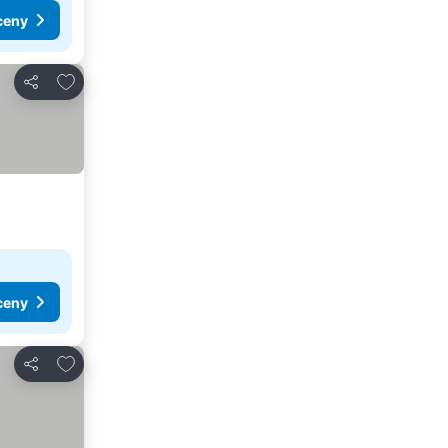
ceny
Dodaj do ulubionych
Udostępnij
ceny
Dodaj do ulubionych
Udostępnij