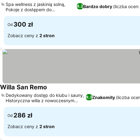
Spa wellness z jaskinią solną,
Bardzo dobry
(liczba ocen:
8,2
Pokoje z dostępem do
prywatnego tarasu
300 zł
Od
Zobacz ceny z
2 stron
Willa San Remo
Dedykowany dostęp do klubu i sauny,
Znakomity
(liczba oce
9,3
Historyczna willa z nowoczesnym
urokiem
286 zł
Od
Zobacz ceny z
2 stron