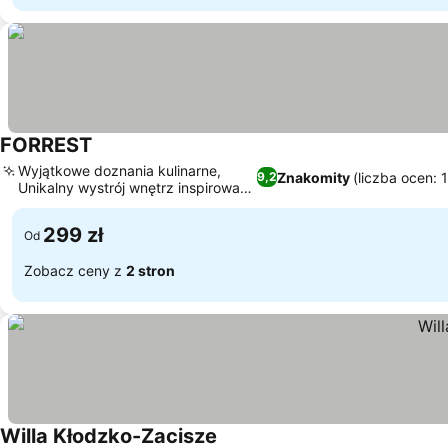
FORREST
Wyjątkowe doznania kulinarne,
Znakomity
(liczba ocen: 
9,2
Unikalny wystrój wnętrz inspirowany
lasem
299 zł
Od
Zobacz ceny z
2 stron
Willa Kłodzko-Zacisze