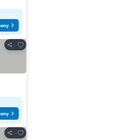
ceny
Dodaj do ulubionych
Udostępnij
ceny
Dodaj do ulubionych
Udostępnij