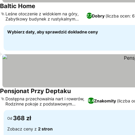
Baltic Home
Leśne otoczenie z widokiem na góry,
Dobry
(liczba ocen: 
7,7
Zabytkowy budynek z rustykalnym
urokiem
Wybierz daty, aby sprawdzić dokładne ceny
Pensjonat Przy Deptaku
Dostępna przechowalnia nart i rowerów,
Znakomity
(liczba 
9,4
Rodzinne pokoje z podstawowym
wyposażeniem
368 zł
Od
Zobacz ceny z
2 stron