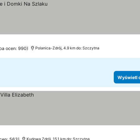
zba ocen: 990)
Polanica-Zdrój, 4.9 km do: Szczytna
Wyświetl 
ocen: 563)
Kudowa Zdrój, 15.1 km do: Szczytna