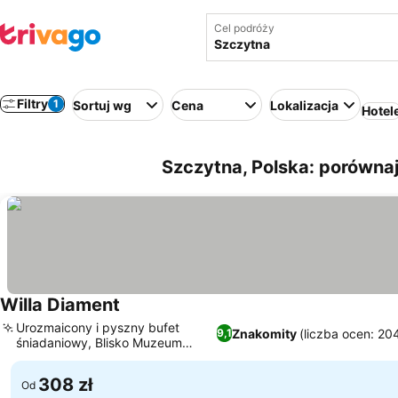
Cel podróży
Filtry
1
Sortuj wg
Cena
Lokalizacja
Hotel
Szczytna, Polska: porówna
Willa Diament
Urozmaicony i pyszny bufet
Znakomity
(liczba ocen: 20
9,1
śniadaniowy, Blisko Muzeum
Minerałów
308 zł
Od