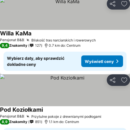
Udostępni
Do
Willa KaMa
Pensjonat B&B
Bliskość tras narciarskich i rowerowych
9,4
Znakomity
127
0.7 km do: Centrum
Wybierz daty, aby sprawdzić
Wyświetl ceny
dokładne ceny
Udostępni
Do
Pod Koziołkami
Pensjonat B&B
Przytulne pokoje z drewnianymi podłogami
8,9
Znakomity
851
1.1 km do: Centrum