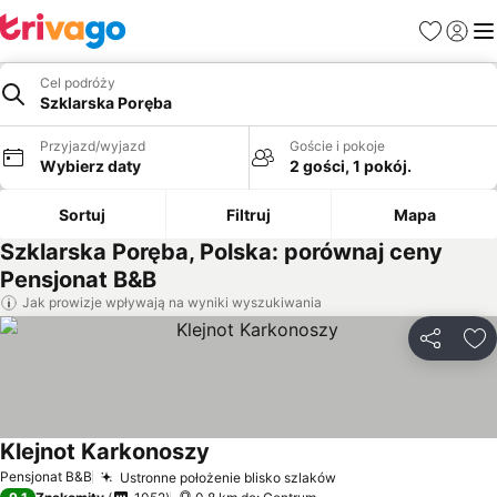
Ulubione
Zaloguj
Me
Cel podróży
Szklarska Poręba
Przyjazd/wyjazd
Goście i pokoje
Wybierz daty
2 gości, 1 pokój.
Sortuj
Filtruj
Mapa
Szklarska Poręba, Polska: porównaj ceny
Pensjonat B&B
Jak prowizje wpływają na wyniki wyszukiwania
Udostępni
Do
Klejnot Karkonoszy
Pensjonat B&B
Ustronne położenie blisko szlaków