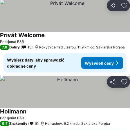
Udostępni
Do
Privát Welcome
Pensjonat B&B
7,8
Dobry
15
Rokytnice nad Jizerou, 11.9 km do: Szklarska Poręba
Wybierz daty, aby sprawdzić
Wyświetl ceny
dokładne ceny
Udostępni
Do
Hollmann
Pensjonat B&B
9,7
Znakomity
5
Harrachov, 9.2 km do: Szklarska Poręba