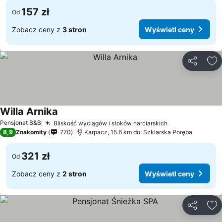
157 zł
Od
Zobacz ceny z
3 stron
Wyświetl ceny
Udostępni
Do
Willa Arnika
Pensjonat B&B
Bliskość wyciągów i stoków narciarskich
8,9
Znakomity
770
Karpacz, 15.6 km do: Szklarska Poręba
321 zł
Od
Zobacz ceny z
2 stron
Wyświetl ceny
Udostępni
Do