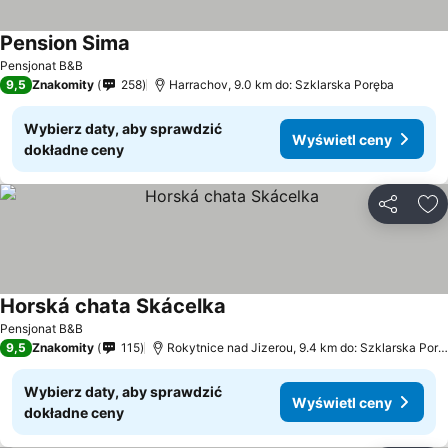
Pension Sima
Pensjonat B&B
9,5
Znakomity
258
Harrachov, 9.0 km do: Szklarska Poręba
Wybierz daty, aby sprawdzić
Wyświetl ceny
dokładne ceny
Udostępni
Do
Horská chata Skácelka
Pensjonat B&B
9,5
Znakomity
115
Rokytnice nad Jizerou, 9.4 km do: Szklarska Poręba
Wybierz daty, aby sprawdzić
Wyświetl ceny
dokładne ceny