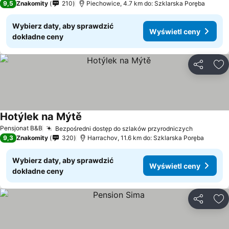
9,5
Znakomity
210
Piechowice, 4.7 km do: Szklarska Poręba
Wybierz daty, aby sprawdzić
Wyświetl ceny
dokładne ceny
Udostępni
Do
Hotýlek na Mýtě
Pensjonat B&B
Bezpośredni dostęp do szlaków przyrodniczych
9,3
Znakomity
320
Harrachov, 11.6 km do: Szklarska Poręba
Wybierz daty, aby sprawdzić
Wyświetl ceny
dokładne ceny
Udostępni
Do