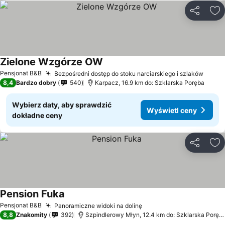
Udostępni
Do
Zielone Wzgórze OW
Pensjonat B&B
Bezpośredni dostęp do stoku narciarskiego i szlaków
8,4
Bardzo dobry
540
Karpacz, 16.9 km do: Szklarska Poręba
Wybierz daty, aby sprawdzić
Wyświetl ceny
dokładne ceny
Udostępni
Do
Pension Fuka
Pensjonat B&B
Panoramiczne widoki na dolinę
8,8
Znakomity
392
Szpindlerowy Młyn, 12.4 km do: Szklarska Poręba