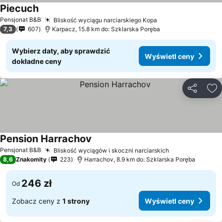
Piecuch
Pensjonat B&B
Bliskość wyciągu narciarskiego Kopa
7,3
607
Karpacz, 15.8 km do: Szklarska Poręba
Wybierz daty, aby sprawdzić
Wyświetl ceny
dokładne ceny
Udostępni
Do
Pension Harrachov
Pensjonat B&B
Bliskość wyciągów i skoczni narciarskich
8,6
Znakomity
223
Harrachov, 8.9 km do: Szklarska Poręba
246 zł
Od
Zobacz ceny z
1 strony
Wyświetl ceny