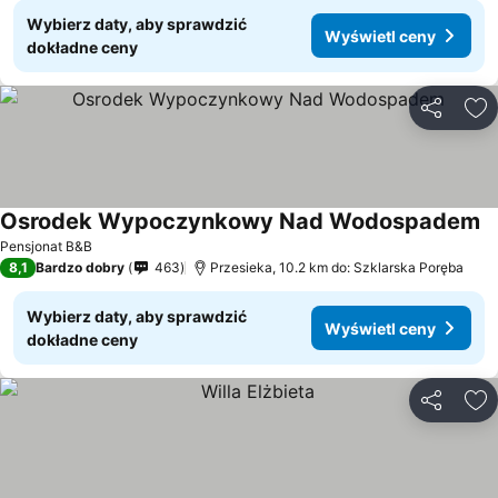
Wybierz daty, aby sprawdzić
Wyświetl ceny
dokładne ceny
Udostępni
Do
Osrodek Wypoczynkowy Nad Wodospadem
Pensjonat B&B
8,1
Bardzo dobry
463
Przesieka, 10.2 km do: Szklarska Poręba
Wybierz daty, aby sprawdzić
Wyświetl ceny
dokładne ceny
Udostępni
Do