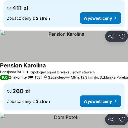
411 zł
Od
Zobacz ceny z
2 stron
Wyświetl ceny
Udostępni
Do
Pension Karolína
Pensjonat B&B
Spokojny ogród z relaksującym stawem
9,0
Znakomity
158
Szpindlerowy Młyn, 12.3 km do: Szklarska Poręba
260 zł
Od
Zobacz ceny z
3 stron
Wyświetl ceny
Udostępni
Do