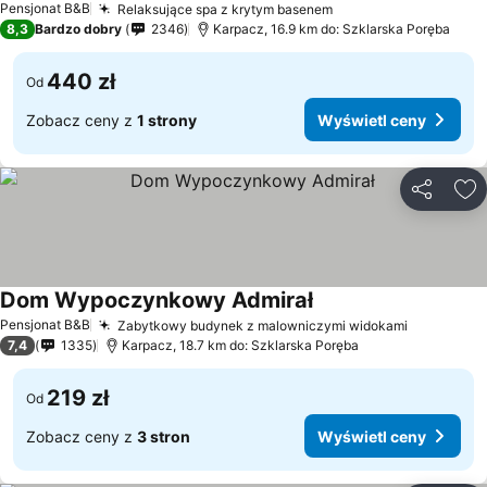
Pensjonat B&B
Relaksujące spa z krytym basenem
8,3
Bardzo dobry
2346
Karpacz, 16.9 km do: Szklarska Poręba
440 zł
Od
Zobacz ceny z
1 strony
Wyświetl ceny
Udostępni
Do
Dom Wypoczynkowy Admirał
Pensjonat B&B
Zabytkowy budynek z malowniczymi widokami
7,4
1335
Karpacz, 18.7 km do: Szklarska Poręba
219 zł
Od
Zobacz ceny z
3 stron
Wyświetl ceny