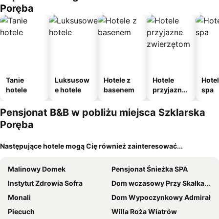
Poręba
Tanie
Luksusow
Hotele z
Hotele
Hotel
hotele
e hotele
basenem
przyjazne
spa
zwierzęto
m
Pensjonat B&B w pobliżu miejsca Szklarska
Poręba
Następujące hotele mogą Cię również zainteresować...
Malinowy Domek
Pensjonat Śnieżka SPA
Instytut Zdrowia Sofra
Dom wczasowy Przy Skałkach
Monali
Dom Wypoczynkowy Admirał
Piecuch
Willa Roża Wiatrów