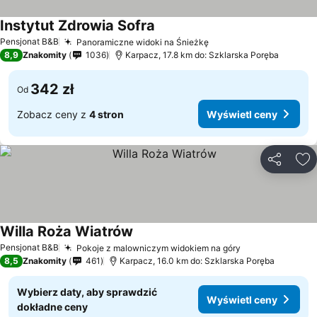
Instytut Zdrowia Sofra
Pensjonat B&B
Panoramiczne widoki na Śnieżkę
8,9
Znakomity
1036
Karpacz, 17.8 km do: Szklarska Poręba
342 zł
Od
Zobacz ceny z
4 stron
Wyświetl ceny
Udostępni
Do
Willa Roża Wiatrów
Pensjonat B&B
Pokoje z malowniczym widokiem na góry
8,5
Znakomity
461
Karpacz, 16.0 km do: Szklarska Poręba
Wybierz daty, aby sprawdzić
Wyświetl ceny
dokładne ceny