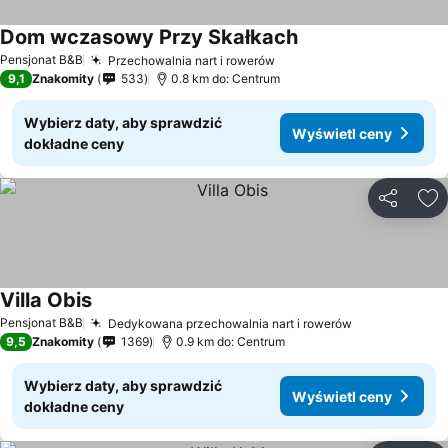
Dom wczasowy Przy Skałkach
Pensjonat B&B
Przechowalnia nart i rowerów
9,1
Znakomity
533
0.8 km do: Centrum
Wybierz daty, aby sprawdzić
Wyświetl ceny
dokładne ceny
Udostępni
Do
Villa Obis
Pensjonat B&B
Dedykowana przechowalnia nart i rowerów
9,5
Znakomity
1369
0.9 km do: Centrum
Wybierz daty, aby sprawdzić
Wyświetl ceny
dokładne ceny