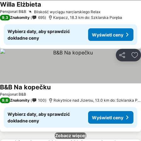
Willa Elżbieta
Pensjonat B&B
Bliskość wyciągu narciarskiego Relax
9,3
Znakomity
695
Karpacz, 18.3 km do: Szklarska Poręba
Wybierz daty, aby sprawdzić
Wyświetl ceny
dokładne ceny
Udostępni
Do
B&B Na kopečku
Pensjonat B&B
9,6
Znakomity
100
Rokytnice nad Jizerou, 13.0 km do: Szklarska Poręba
Wybierz daty, aby sprawdzić
Wyświetl ceny
dokładne ceny
Zobacz więcej