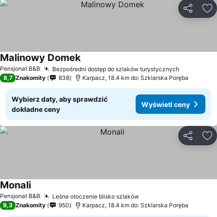
Udostępni
Do
Malinowy Domek
Pensjonat B&B
Bezpośredni dostęp do szlaków turystycznych
8,7
Znakomity
838
Karpacz, 18.4 km do: Szklarska Poręba
Wybierz daty, aby sprawdzić
Wyświetl ceny
dokładne ceny
Udostępni
Do
Monali
Pensjonat B&B
Leśne otoczenie blisko szlaków
9,3
Znakomity
950
Karpacz, 18.4 km do: Szklarska Poręba