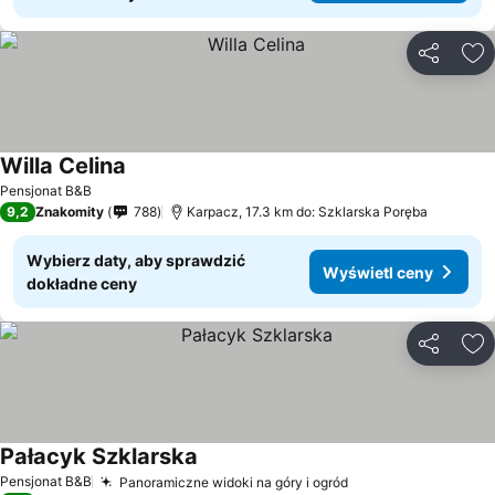
Udostępni
Do
Willa Celina
Pensjonat B&B
9,2
Znakomity
788
Karpacz, 17.3 km do: Szklarska Poręba
Wybierz daty, aby sprawdzić
Wyświetl ceny
dokładne ceny
Udostępni
Do
Pałacyk Szklarska
Pensjonat B&B
Panoramiczne widoki na góry i ogród