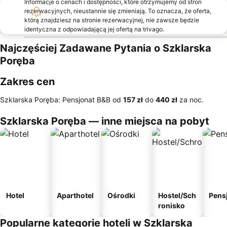
Informacje o cenach i dostępności, które otrzymujemy od stron
rezerwacyjnych, nieustannie się zmieniają. To oznacza, że oferta,
którą znajdziesz na stronie rezerwacyjnej, nie zawsze będzie
identyczna z odpowiadającą jej ofertą na trivago.
Najczęściej Zadawane Pytania o Szklarska
Poręba
Zakres cen
Szklarska Poręba: Pensjonat B&B od
‎157 zł
do
‎440 zł
za noc.
Szklarska Poręba — inne miejsca na pobyt
Hotel
Aparthotel
Ośrodki
Hostel/Sch
Pens
ronisko
Popularne kategorie hoteli w Szklarska