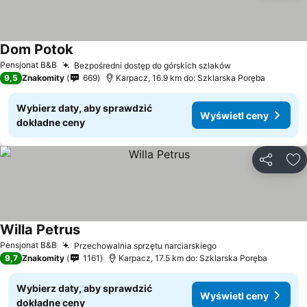
Dom Potok
Pensjonat B&B
Bezpośredni dostęp do górskich szlaków
9,5
Znakomity
669
Karpacz, 16.9 km do: Szklarska Poręba
Wybierz daty, aby sprawdzić
Wyświetl ceny
dokładne ceny
Udostępni
Do
Willa Petrus
Pensjonat B&B
Przechowalnia sprzętu narciarskiego
9,7
Znakomity
1161
Karpacz, 17.5 km do: Szklarska Poręba
Wybierz daty, aby sprawdzić
Wyświetl ceny
dokładne ceny