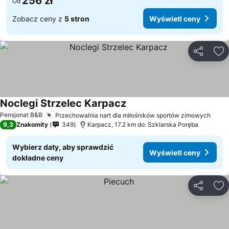
256 zł
Od
Zobacz ceny z
5 stron
Wyświetl ceny
Udostępni
Do
Noclegi Strzelec Karpacz
Pensjonat B&B
Przechowalnia nart dla miłośników sportów zimowych
9,3
Znakomity
349
Karpacz, 17.2 km do: Szklarska Poręba
Wybierz daty, aby sprawdzić
Wyświetl ceny
dokładne ceny
Udostępni
Do