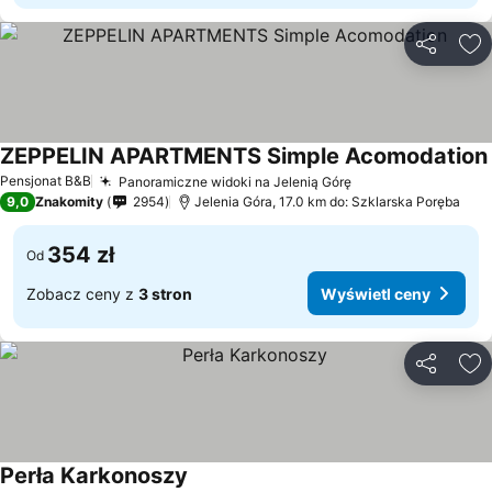
Udostępni
Do
ZEPPELIN APARTMENTS Simple Acomodation
Pensjonat B&B
Panoramiczne widoki na Jelenią Górę
9,0
Znakomity
2954
Jelenia Góra, 17.0 km do: Szklarska Poręba
354 zł
Od
Zobacz ceny z
3 stron
Wyświetl ceny
Udostępni
Do
Perła Karkonoszy