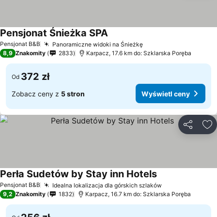
Pensjonat Śnieżka SPA
Pensjonat B&B
Panoramiczne widoki na Śnieżkę
8,9
Znakomity
2833
Karpacz, 17.6 km do: Szklarska Poręba
372 zł
Od
Zobacz ceny z
5 stron
Wyświetl ceny
Udostępni
Do
Perła Sudetów by Stay inn Hotels
Pensjonat B&B
Idealna lokalizacja dla górskich szlaków
9,2
Znakomity
1832
Karpacz, 16.7 km do: Szklarska Poręba