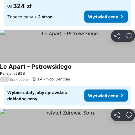
324 zł
Od
Zobacz ceny z
2 stron
Wyświetl ceny
Udostępni
Do
Lc Apart - Pstrowskiego
Pensjonat B&B
/
0.4 km do: Centrum
Brak oceny
Wybierz daty, aby sprawdzić
Wyświetl ceny
dokładne ceny
Udostępni
Do