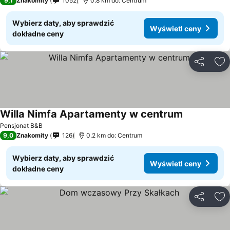
9,1
Znakomity
1052
0.8 km do: Centrum
Wybierz daty, aby sprawdzić
Wyświetl ceny
dokładne ceny
Udostępni
Do
Willa Nimfa Apartamenty w centrum
Pensjonat B&B
9,0
Znakomity
126
0.2 km do: Centrum
Wybierz daty, aby sprawdzić
Wyświetl ceny
dokładne ceny
Udostępni
Do