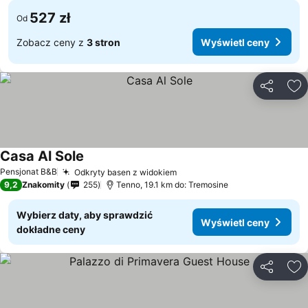
527 zł
Od
Zobacz ceny z
3 stron
Wyświetl ceny
Udostępni
Do
Casa Al Sole
Pensjonat B&B
Odkryty basen z widokiem
9,2
Znakomity
255
Tenno, 19.1 km do: Tremosine
Wybierz daty, aby sprawdzić
Wyświetl ceny
dokładne ceny
Udostępni
Do