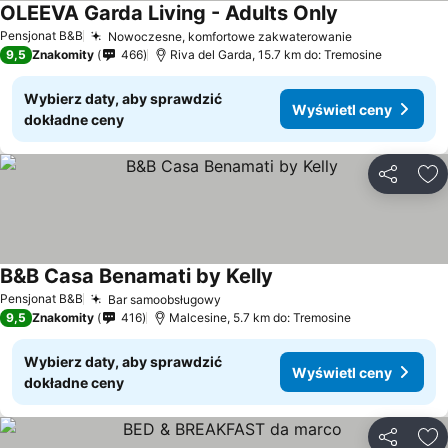
OLEEVA Garda Living - Adults Only
Pensjonat B&B
Nowoczesne, komfortowe zakwaterowanie
9,5
Znakomity
466
Riva del Garda, 15.7 km do: Tremosine
Wybierz daty, aby sprawdzić
Wyświetl ceny
dokładne ceny
Udostępni
Do
B&B Casa Benamati by Kelly
Pensjonat B&B
Bar samoobsługowy
9,5
Znakomity
416
Malcesine, 5.7 km do: Tremosine
Wybierz daty, aby sprawdzić
Wyświetl ceny
dokładne ceny
Udostępni
Do