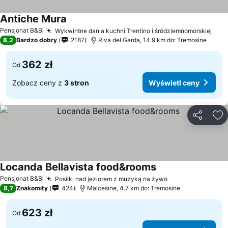
Antiche Mura
Pensjonat B&B
Wykwintne dania kuchni Trentino i śródziemnomorskiej
8,2
Bardzo dobry
2187
Riva del Garda, 14.9 km do: Tremosine
362 zł
Od
Zobacz ceny z
3 stron
Wyświetl ceny
Udostępni
Do
Locanda Bellavista food&rooms
Pensjonat B&B
Posiłki nad jeziorem z muzyką na żywo
8,7
Znakomity
424
Malcesine, 4.7 km do: Tremosine
623 zł
Od