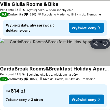
Villa Giulia Rooms & Bike
Pensjonat B&B
Wystrój pokoi w stylu shabby chic
9,1
Znakomity
290
Toscolano Maderno, 18.8 km do: Tremosine
Wybierz daty, aby sprawdzić
Wyświetl ceny
dokładne ceny
Udostępni
Do
GardaBreak Rooms&Breakfast Holiday Apartments
Pensjonat B&B
Spokojna okolica z widokiem na góry
9,7
Znakomity
1056
Riva del Garda, 16.5 km do: Tremosine
614 zł
Od
Zobacz ceny z
3 stron
Wyświetl ceny