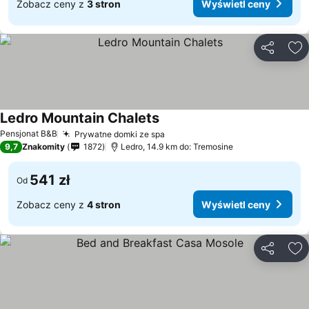
Zobacz ceny z
3 stron
Wyświetl ceny
Udostępni
Do
Ledro Mountain Chalets
Pensjonat B&B
Prywatne domki ze spa
9,7
Znakomity
1872
Ledro, 14.9 km do: Tremosine
541 zł
Od
Zobacz ceny z
4 stron
Wyświetl ceny
Udostępni
Do