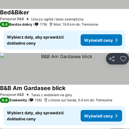
Bed&Biker
Pensjonat B&B
Uroczy ogród i taras zewnętrzny
8,4
Bardzo dobry
179
Mori, 19.9 km do: Tremosine
Wybierz daty, aby sprawdzić
Wyświetl ceny
dokładne ceny
Udostępni
Do
B&B Am Gardasee blick
Pensjonat B&B
Taras z widokiem na góry
9,4
Znakomity
126
Limone sul Garda, 5.4 km do: Tremosine
Wybierz daty, aby sprawdzić
Wyświetl ceny
dokładne ceny