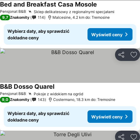
Bed and Breakfast Casa Mosole
Pensjonat B&B
Sklep delikatesowy z regionalnymi specjałami
9,7
Znakomity
114
Malcesine, 4.2 km do: Tremosine
Wybierz daty, aby sprawdzić
Wyświetl ceny
dokładne ceny
Udostępni
Do
B&B Dosso Quarel
Pensjonat B&B
Pokoje z widokiem na ogród
9,0
Znakomity
143
Costermano, 18.3 km do: Tremosine
Wybierz daty, aby sprawdzić
Wyświetl ceny
dokładne ceny
Udostępni