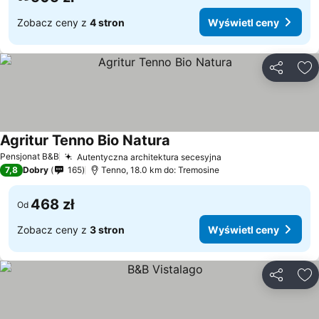
Zobacz ceny z
4 stron
Wyświetl ceny
Udostępni
Do
Agritur Tenno Bio Natura
Pensjonat B&B
Autentyczna architektura secesyjna
7,8
Dobry
165
Tenno, 18.0 km do: Tremosine
468 zł
Od
Zobacz ceny z
3 stron
Wyświetl ceny
Udostępni
Do