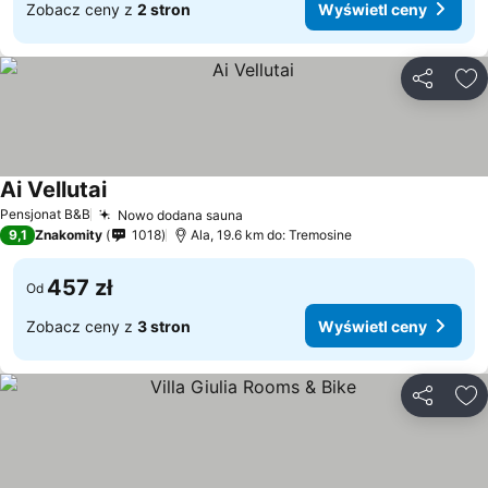
Zobacz ceny z
2 stron
Wyświetl ceny
Udostępni
Do
Ai Vellutai
Pensjonat B&B
Nowo dodana sauna
9,1
Znakomity
1018
Ala, 19.6 km do: Tremosine
457 zł
Od
Zobacz ceny z
3 stron
Wyświetl ceny
Udostępni
Do