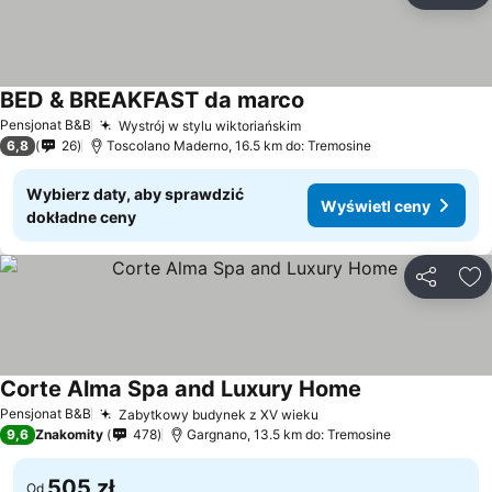
BED & BREAKFAST da marco
Pensjonat B&B
Wystrój w stylu wiktoriańskim
6,8
26
Toscolano Maderno, 16.5 km do: Tremosine
Wybierz daty, aby sprawdzić
Wyświetl ceny
dokładne ceny
Udostępni
Do
Corte Alma Spa and Luxury Home
Pensjonat B&B
Zabytkowy budynek z XV wieku
9,6
Znakomity
478
Gargnano, 13.5 km do: Tremosine
505 zł
Od