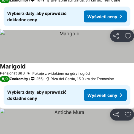
9,4
Znakomity
104
Brenzone sul Garda, 8.1 km do: Tremosine
Wybierz daty, aby sprawdzić
Wyświetl ceny
dokładne ceny
Udostępni
Do
Marigold
Pensjonat B&B
Pokoje z widokiem na góry i ogród
8,9
Znakomity
256
Riva del Garda, 15.9 km do: Tremosine
Wybierz daty, aby sprawdzić
Wyświetl ceny
dokładne ceny
Udostępni
Do