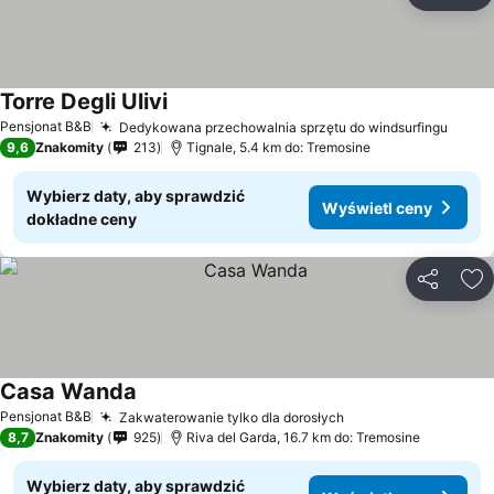
Do
Torre Degli Ulivi
Pensjonat B&B
Dedykowana przechowalnia sprzętu do windsurfingu
9,6
Znakomity
213
Tignale, 5.4 km do: Tremosine
Wybierz daty, aby sprawdzić
Wyświetl ceny
dokładne ceny
Udostępni
Do
Casa Wanda
Pensjonat B&B
Zakwaterowanie tylko dla dorosłych
8,7
Znakomity
925
Riva del Garda, 16.7 km do: Tremosine
Wybierz daty, aby sprawdzić