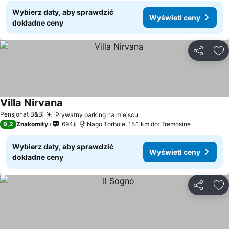
Wybierz daty, aby sprawdzić
Wyświetl ceny
dokładne ceny
Udostępni
Do
Villa Nirvana
Pensjonat B&B
Prywatny parking na miejscu
9,2
Znakomity
694
Nago Torbole, 15.1 km do: Tremosine
Wybierz daty, aby sprawdzić
Wyświetl ceny
dokładne ceny
Udostępni
Do