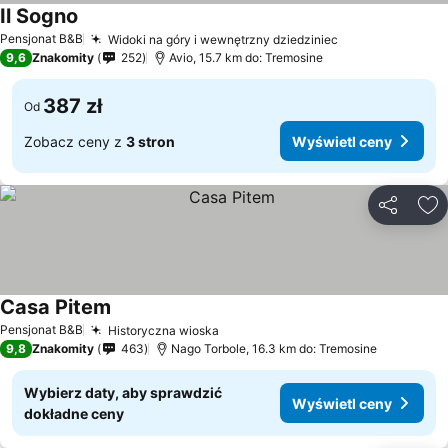
Il Sogno
Pensjonat B&B
Widoki na góry i wewnętrzny dziedziniec
9,6
Znakomity
252
Avio, 15.7 km do: Tremosine
387 zł
Od
Zobacz ceny z
3 stron
Wyświetl ceny
Udostępni
Do
Casa Pitem
Pensjonat B&B
Historyczna wioska
9,8
Znakomity
463
Nago Torbole, 16.3 km do: Tremosine
Wybierz daty, aby sprawdzić
Wyświetl ceny
dokładne ceny