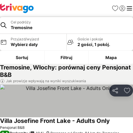
Ulubione
Zaloguj
Me
Cel podróży
Tremosine
Przyjazd/wyjazd
Goście i pokoje
Wybierz daty
2 gości, 1 pokój.
Sortuj
Filtruj
Mapa
Tremosine, Włochy: porównaj ceny Pensjonat
B&B
Jak prowizje wpływają na wyniki wyszukiwania
Udostępni
Do
Villa Josefine Front Lake - Adults Only
Pensjonat B&B