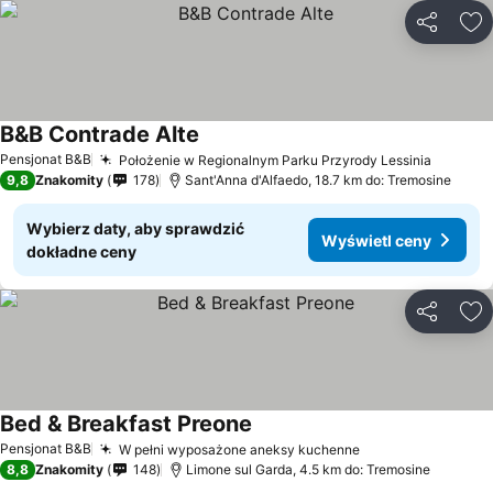
Udostępni
Do
B&B Contrade Alte
Pensjonat B&B
Położenie w Regionalnym Parku Przyrody Lessinia
9,8
Znakomity
178
Sant'Anna d'Alfaedo, 18.7 km do: Tremosine
Wybierz daty, aby sprawdzić
Wyświetl ceny
dokładne ceny
Udostępni
Do
Bed & Breakfast Preone
Pensjonat B&B
W pełni wyposażone aneksy kuchenne
8,8
Znakomity
148
Limone sul Garda, 4.5 km do: Tremosine