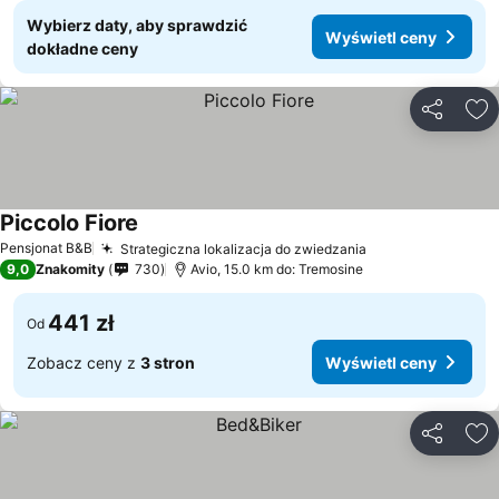
Wybierz daty, aby sprawdzić
Wyświetl ceny
dokładne ceny
Udostępni
Do
Piccolo Fiore
Pensjonat B&B
Strategiczna lokalizacja do zwiedzania
9,0
Znakomity
730
Avio, 15.0 km do: Tremosine
441 zł
Od
Zobacz ceny z
3 stron
Wyświetl ceny
Udostępni
Do