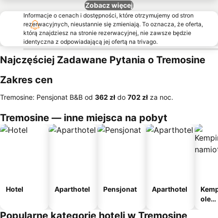
Zobacz więcej
Informacje o cenach i dostępności, które otrzymujemy od stron
rezerwacyjnych, nieustannie się zmieniają. To oznacza, że oferta,
którą znajdziesz na stronie rezerwacyjnej, nie zawsze będzie
identyczna z odpowiadającą jej ofertą na trivago.
Najczęściej Zadawane Pytania o Tremosine
Zakres cen
Tremosine: Pensjonat B&B od
‎362 zł
do
‎702 zł
za noc.
Tremosine — inne miejsca na pobyt
Hotel
Aparthotel
Pensjonat
Aparthotel
Kemp
ole
nami
Popularne kategorie hoteli w Tremosine