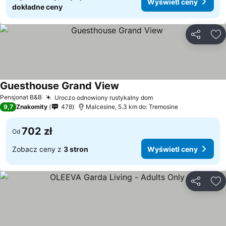
Wyświetl ceny
dokładne ceny
Udostępni
Do
Guesthouse Grand View
Pensjonat B&B
Uroczo odnowiony rustykalny dom
9,7
Znakomity
478
Malcesine, 5.3 km do: Tremosine
702 zł
Od
Zobacz ceny z
3 stron
Wyświetl ceny
Udostępni
Do