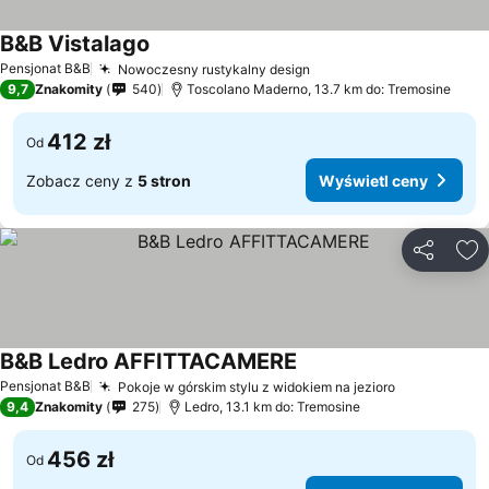
B&B Vistalago
Pensjonat B&B
Nowoczesny rustykalny design
9,7
Znakomity
540
Toscolano Maderno, 13.7 km do: Tremosine
412 zł
Od
Zobacz ceny z
5 stron
Wyświetl ceny
Udostępni
Do
B&B Ledro AFFITTACAMERE
Pensjonat B&B
Pokoje w górskim stylu z widokiem na jezioro
9,4
Znakomity
275
Ledro, 13.1 km do: Tremosine
456 zł
Od