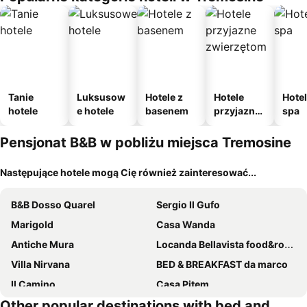
e
Tanie
Luksusow
Hotele z
Hotele
Hotel
hotele
e hotele
basenem
przyjazne
spa
zwierzęto
m
Pensjonat B&B w pobliżu miejsca Tremosine
Następujące hotele mogą Cię również zainteresować...
B&B Dosso Quarel
Sergio Il Gufo
Marigold
Casa Wanda
Antiche Mura
Locanda Bellavista food&rooms
Villa Nirvana
BED & BREAKFAST da marco
Il Camino
Casa Pitem
Other popular destinations with bed and
Villa Marina
Oliveto B&B