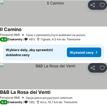
Udostępni
Do
Il Camino
Pensjonat B&B
Taras z panoramicznym widokiem na jezioro
9,0
Znakomity
481
Tignale, 4.0 km do: Tremosine
Wybierz daty, aby sprawdzić
Wyświetl ceny
dokładne ceny
Udostępni
Do
B&B La Rosa dei Venti
Pensjonat B&B
Opcje pokoi przyjaznych rodzinom
9,4
Znakomity
195
Arco, 16.7 km do: Tremosine