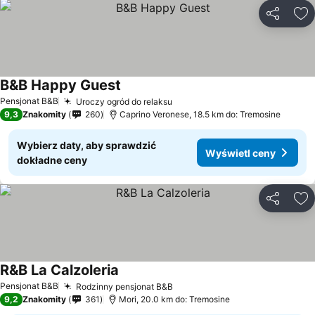
Udostępni
Do
B&B Happy Guest
Pensjonat B&B
Uroczy ogród do relaksu
9,3
Znakomity
260
Caprino Veronese, 18.5 km do: Tremosine
Wybierz daty, aby sprawdzić
Wyświetl ceny
dokładne ceny
Udostępni
Do
R&B La Calzoleria
Pensjonat B&B
Rodzinny pensjonat B&B
9,2
Znakomity
361
Mori, 20.0 km do: Tremosine