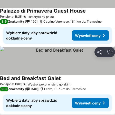
Palazzo di Primavera Guest House
Pensjonat B&B
Historyczny pałac
8,9
Znakomity
120
Caprino Veronese, 18.1 km do: Tremosine
Wybierz daty, aby sprawdzić
Wyświetl ceny
dokładne ceny
Udostępni
Do
Bed and Breakfast Galet
Pensjonat B&B
Wystrój pokoi w stylu górskim
9,3
Znakomity
340
Ledro, 13.7 km do: Tremosine
Wybierz daty, aby sprawdzić
Wyświetl ceny
dokładne ceny