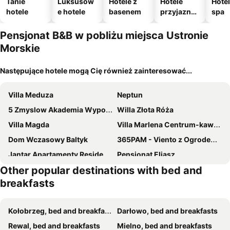
Tanie
Luksusow
Hotele z
Hotele
Hotel
hotele
e hotele
basenem
przyjazne
spa
zwierzęto
m
Pensjonat B&B w pobliżu miejsca Ustronie
Morskie
Następujące hotele mogą Cię również zainteresować...
Villa Meduza
Neptun
5 Zmyslow Akademia Wypoczynku
Willa Złota Róża
Villa Magda
Villa Marlena Centrum-kawa,herbata i soki dostępne całą dobę w cenie pokoju
Dom Wczasowy Baltyk
365PAM - Viento z Ogrodem i Grillem
Jantar Apartamenty Residence Maritimo
Pensjonat Eliasz
Other popular destinations with bed and
Dworek Pod Kasztanami Grzybowo
Kapitańska Przystań
breakfasts
Pensjonat Dolce Vita & SPA
Bursztynek
U Piotra
Baltic Waves Ex LAZUR
Kołobrzeg, bed and breakfasts
Darłowo, bed and breakfasts
Morskie Oko Apartamenty
Laguna Blue
Rewal, bed and breakfasts
Mielno, bed and breakfasts
Kamienne Oczko - Blisko Morza
Villa di Mare