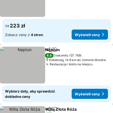
223 zł
Od
Zobacz ceny z
4 stron
Wyświetl ceny
Neptun
Udostępnij
Dodaj do ulubionych
Wyświetl ceny
8,8
Znakomity
769
Kołobrzeg, 14.8 km do: Ustronie Morskie
Restauracja i bistro na miejscu
Wyświetl 
Wybierz daty, aby sprawdzić
Wyświetl ceny
dokładne ceny
Willa Złota Róża
Udostępnij
Dodaj do ulubionych
Wyświetl 