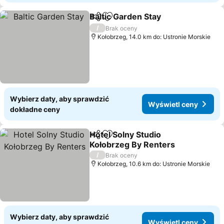
Baltic Garden Stay
Udostępnij
Dodaj do ulubionych
Wyświet
/
Brak oceny
Kołobrzeg, 14.0 km do: Ustronie Morskie
Wybierz daty, aby sprawdzić
Wyświetl ceny
dokładne ceny
Hotel Solny Studio
Udostępnij
Dodaj do ulubionych
Kołobrzeg By Renters
Wyświetl ceny
/
Brak oceny
Kołobrzeg, 10.6 km do: Ustronie Morskie
Wybierz daty, aby sprawdzić
Wyświetl ceny