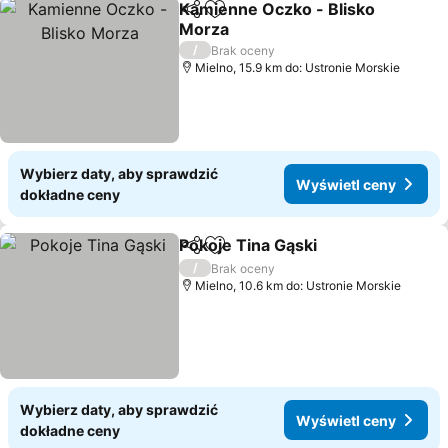
Kamienne Oczko - Blisko
Udostępnij
Dodaj do ulubionych
Morza
Wyświetl ceny
/
Brak oceny
Mielno, 15.9 km do: Ustronie Morskie
Wybierz daty, aby sprawdzić
Wyświetl ceny
dokładne ceny
Pokoje Tina Gąski
Udostępnij
Dodaj do ulubionych
Wyświetl
/
Brak oceny
Mielno, 10.6 km do: Ustronie Morskie
Wybierz daty, aby sprawdzić
Wyświetl ceny
dokładne ceny