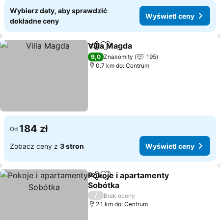
Wybierz daty, aby sprawdzić
Wyświetl ceny
dokładne ceny
Villa Magda
Udostępnij
Dodaj do ulubionych
Wyświetl ceny
9,0
Znakomity
195
0.7 km do: Centrum
184 zł
Od
Zobacz ceny z
3 stron
Wyświetl ceny
Pokoje i apartamenty
Udostępnij
Dodaj do ulubionych
Sobótka
Wyświetl ceny
/
Brak oceny
2.1 km do: Centrum