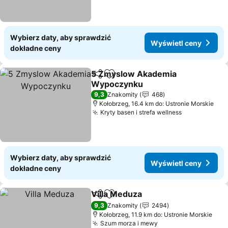
Wybierz daty, aby sprawdzić
Wyświetl ceny
dokładne ceny
5 Zmyslow Akademia
Udostępnij
Dodaj do ulubionych
Wypoczynku
Wyświetl ceny
9,3
Znakomity
468
Kołobrzeg, 16.4 km do: Ustronie Morskie
Kryty basen i strefa wellness
Wyświetl c
Wybierz daty, aby sprawdzić
Wyświetl ceny
dokładne ceny
Villa Meduza
Udostępnij
Dodaj do ulubionych
Wyświetl cen
9,3
Znakomity
2494
Kołobrzeg, 11.9 km do: Ustronie Morskie
Szum morza i mewy
Wyświetl ceny