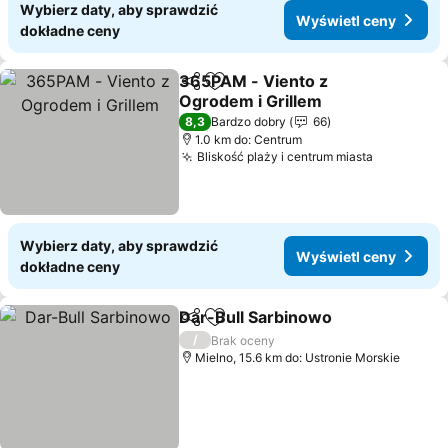
Wybierz daty, aby sprawdzić
Wyświetl ceny
dokładne ceny
365PAM - Viento z
Udostępnij
Dodaj do ulubionych
Ogrodem i Grillem
Wyświetl ceny
8,3
Bardzo dobry
66
1.0 km do: Centrum
Bliskość plaży i centrum miasta
Wyświetl 
Wybierz daty, aby sprawdzić
Wyświetl ceny
dokładne ceny
Dar-Bull Sarbinowo
Udostępnij
Dodaj do ulubionych
Wyświe
/
Brak oceny
Mielno, 15.6 km do: Ustronie Morskie