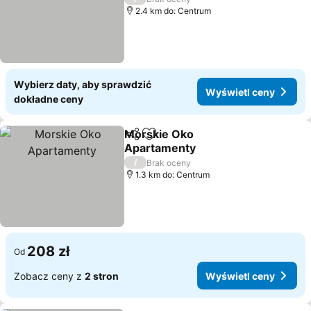
2.4 km do: Centrum
Wybierz daty, aby sprawdzić
Wyświetl ceny
dokładne ceny
Morskie Oko
Udostępnij
Dodaj do ulubionych
Apartamenty
Wyświetl ceny
/
Brak oceny
1.3 km do: Centrum
208 zł
Od
Zobacz ceny z
2 stron
Wyświetl ceny