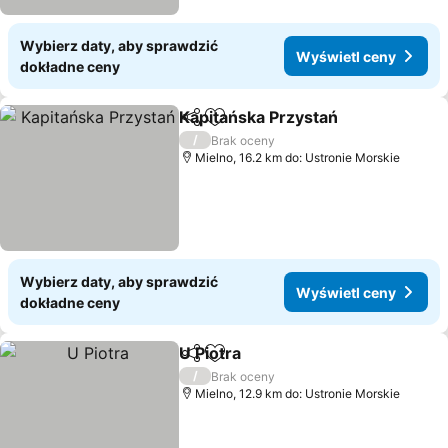
Wybierz daty, aby sprawdzić
Wyświetl ceny
dokładne ceny
Kapitańska Przystań
Udostępnij
Dodaj do ulubionych
Wyświ
/
Brak oceny
Mielno, 16.2 km do: Ustronie Morskie
Wybierz daty, aby sprawdzić
Wyświetl ceny
dokładne ceny
U Piotra
Udostępnij
Dodaj do ulubionych
Wyświetl ceny
/
Brak oceny
Mielno, 12.9 km do: Ustronie Morskie