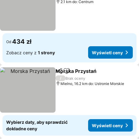
2.1 km do: Centrum
434 zł
Od
Zobacz ceny z
1 strony
Wyświetl ceny
Morska Przystań
Udostępnij
Dodaj do ulubionych
Wyświetl
/
Brak oceny
Mielno, 16.2 km do: Ustronie Morskie
Wybierz daty, aby sprawdzić
Wyświetl ceny
dokładne ceny