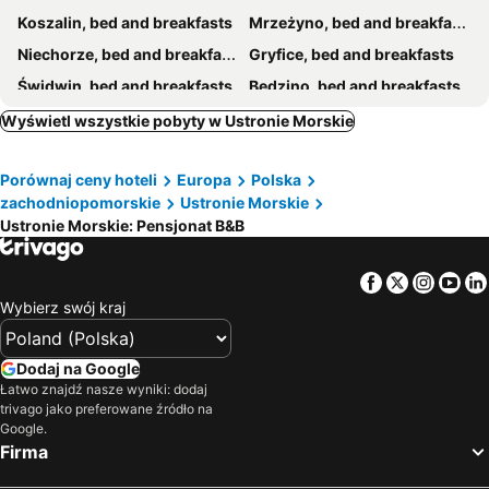
Koszalin, bed and breakfasts
Mrzeżyno, bed and breakfasts
Baltic Garden Stay
Upaniani
Niechorze, bed and breakfasts
Gryfice, bed and breakfasts
Willa Kaja
Dar-Bull Sarbinowo
Świdwin, bed and breakfasts
Będzino, bed and breakfasts
Santa Maria
Pokoje w Kolobrzegu
Wyświetl wszystkie pobyty w Ustronie Morskie
Willa Miruna W Grzybowie
Villa Dolores Mielenko Pokoje Goscinne
Porównaj ceny hoteli
Europa
Polska
zachodniopomorskie
Ustronie Morskie
Ustronie Morskie: Pensjonat B&B
Facebook
Twitter
Insta
Yo
Wybierz swój kraj
Dodaj na Google
Łatwo znajdź nasze wyniki: dodaj
trivago jako preferowane źródło na
Google.
Firma