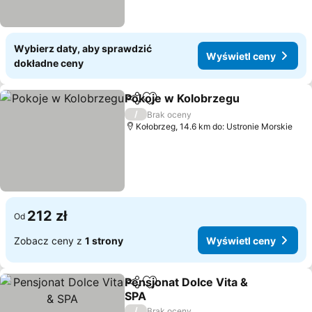
Wybierz daty, aby sprawdzić
Wyświetl ceny
dokładne ceny
Pokoje w Kolobrzegu
Udostępnij
Dodaj do ulubionych
Wyśw
/
Brak oceny
Kołobrzeg, 14.6 km do: Ustronie Morskie
212 zł
Od
Zobacz ceny z
1 strony
Wyświetl ceny
Pensjonat Dolce Vita &
Udostępnij
Dodaj do ulubionych
SPA
Wyświetl ceny
/
Brak oceny