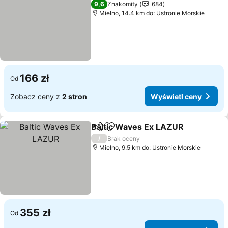
9,6
Znakomity
684
Mielno, 14.4 km do: Ustronie Morskie
166 zł
Od
Zobacz ceny z
2 stron
Wyświetl ceny
Baltic Waves Ex LAZUR
Udostępnij
Dodaj do ulubionych
Wy
/
Brak oceny
Mielno, 9.5 km do: Ustronie Morskie
355 zł
Od