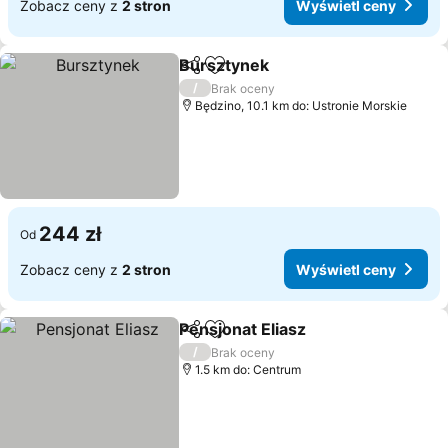
Zobacz ceny z
2 stron
Wyświetl ceny
Bursztynek
Udostępnij
Dodaj do ulubionych
Wyświetl ceny
/
Brak oceny
Będzino, 10.1 km do: Ustronie Morskie
244 zł
Od
Zobacz ceny z
2 stron
Wyświetl ceny
Pensjonat Eliasz
Udostępnij
Dodaj do ulubionych
Wyświetl 
/
Brak oceny
1.5 km do: Centrum