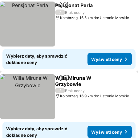
Pensjonat Perla
Udostępnij
Dodaj do ulubionych
Wyświetl 
/
Brak oceny
Kołobrzeg, 16.5 km do: Ustronie Morskie
Wybierz daty, aby sprawdzić
Wyświetl ceny
dokładne ceny
Willa Miruna W
Udostępnij
Dodaj do ulubionych
Grzybowie
Wyświetl ceny
/
Brak oceny
Kołobrzeg, 16.9 km do: Ustronie Morskie
Wybierz daty, aby sprawdzić
Wyświetl ceny
dokładne ceny