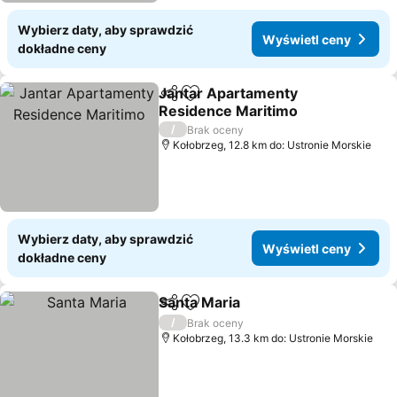
Wybierz daty, aby sprawdzić
Wyświetl ceny
dokładne ceny
Jantar Apartamenty
Udostępnij
Dodaj do ulubionych
Residence Maritimo
Wyświetl ceny
/
Brak oceny
Kołobrzeg, 12.8 km do: Ustronie Morskie
Wybierz daty, aby sprawdzić
Wyświetl ceny
dokładne ceny
Santa Maria
Udostępnij
Dodaj do ulubionych
Wyświetl ceny
/
Brak oceny
Kołobrzeg, 13.3 km do: Ustronie Morskie