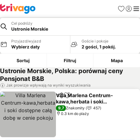
Ulubione
Zaloguj
Me
Cel podróży
Ustronie Morskie
Przyjazd/wyjazd
Goście i pokoje
Wybierz daty
2 gości, 1 pokój.
Sortuj
Filtruj
Mapa
Ustronie Morskie, Polska: porównaj ceny
Pensjonat B&B
Jak prowizje wpływają na wyniki wyszukiwania
Villa Marlena Centrum-
Udostępnij
Dodaj do ulubionych
kawa,herbata i soki
dostępne całą dobę w
Wyświetl ceny
9,7
Znakomity
457
cenie pokoju
0.3 km do plaży