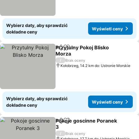
Wybierz daty, aby sprawdzić
Wyświetl ceny
dokładne ceny
Przytulny Pokoj Blisko
Udostępnij
Dodaj do ulubionych
Morza
Wyświetl ceny
/
Brak oceny
Kołobrzeg, 14.2 km do: Ustronie Morskie
Wybierz daty, aby sprawdzić
Wyświetl ceny
dokładne ceny
Pokoje goscinne Poranek
Udostępnij
Dodaj do ulubionych
3
Wyświetl ceny
/
Brak oceny
Kołobrzeg, 17.7 km do: Ustronie Morskie