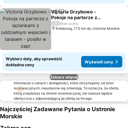
Victoria Grzybowo -
Udostępnij
Dodaj do ulubionych
Pokoje na parterze z
lazienkami z oddzielnym
Wyświetl ceny
/
Brak oceny
wejsciem i tarasem -
Kołobrzeg, 17.0 km do: Ustronie Morskie
posilki w zapr
Wybierz daty, aby sprawdzić
Wyświetl ceny
dokładne ceny
Zobacz więcej
Informacje o cenach i dostępności, które otrzymujemy od stron
rezerwacyjnych, nieustannie się zmieniają. To oznacza, że oferta,
którą znajdziesz na stronie rezerwacyjnej, nie zawsze będzie
identyczna z odpowiadającą jej ofertą na trivago.
Najczęściej Zadawane Pytania o Ustronie
Morskie