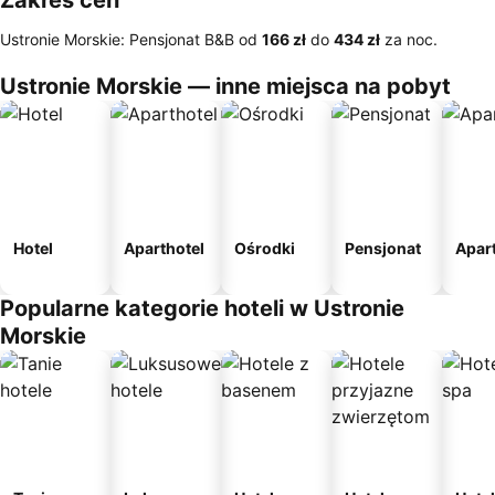
Zakres cen
Ustronie Morskie: Pensjonat B&B od
‎166 zł
do
‎434 zł
za noc.
Ustronie Morskie — inne miejsca na pobyt
Hotel
Aparthotel
Ośrodki
Pensjonat
Apar
Popularne kategorie hoteli w Ustronie
Morskie