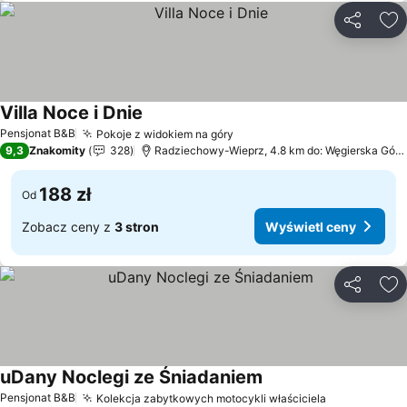
Udostępni
Do
Villa Noce i Dnie
Wyświetl ceny
Pensjonat B&B
Pokoje z widokiem na góry
Wyświetl ceny
9,3
Znakomity
328
Radziechowy-Wieprz, 4.8 km do: Węgierska Górk
188 zł
Od
Zobacz ceny z
3 stron
Wyświetl ceny
Udostępni
Do
uDany Noclegi ze Śniadaniem
Wyświetl ceny
Pensjonat B&B
Kolekcja zabytkowych motocykli właściciela
Wyświetl c