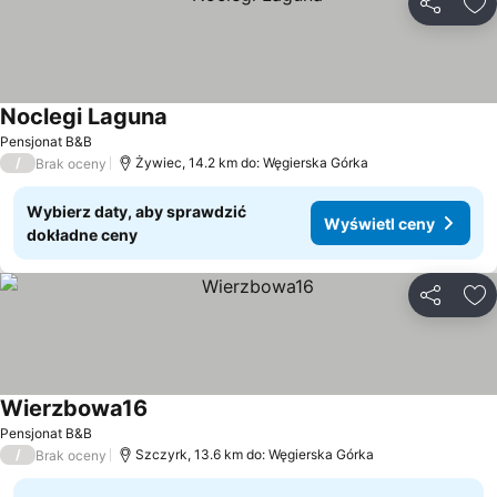
Udostępni
Do
Noclegi Laguna
Wyświetl ceny
Pensjonat B&B
/
Żywiec, 14.2 km do: Węgierska Górka
Brak oceny
Wybierz daty, aby sprawdzić
Wyświetl ceny
dokładne ceny
Udostępni
Do
Wierzbowa16
Wyświetl ceny
Pensjonat B&B
/
Szczyrk, 13.6 km do: Węgierska Górka
Brak oceny