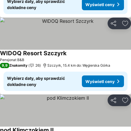
Wybierz daty, aby sprawdzić
Wyświetl ceny
dokładne ceny
Udostępni
Do
WIDOQ Resort Szczyrk
Wyświetl ceny
Pensjonat B&B
9,9
Znakomity
26
Szczyrk, 15.4 km do: Węgierska Górka
Wybierz daty, aby sprawdzić
Wyświetl ceny
dokładne ceny
Udostępni
Do
pod Klimczokiem II