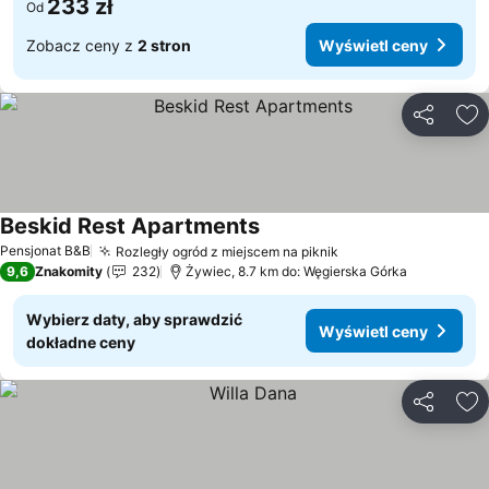
233 zł
Od
Zobacz ceny z
2 stron
Wyświetl ceny
Udostępni
Do
Beskid Rest Apartments
Wyświetl ceny
Pensjonat B&B
Rozległy ogród z miejscem na piknik
Wyświetl ceny
9,6
Znakomity
232
Żywiec, 8.7 km do: Węgierska Górka
Wybierz daty, aby sprawdzić
Wyświetl ceny
dokładne ceny
Udostępni
Do