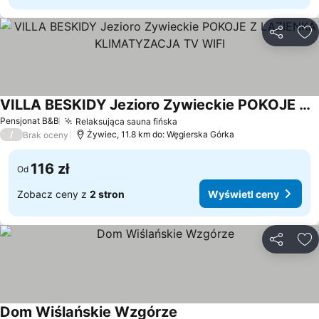
Udostępni
Do
VILLA BESKIDY Jezioro Zywieckie POKOJE Z LAZIENKA KLIMATYZACJA TV WIFI
Wyświetl ceny
Pensjonat B&B
Relaksująca sauna fińska
Wyświetl ceny
/
Żywiec, 11.8 km do: Węgierska Górka
Brak oceny
116 zł
Od
Zobacz ceny z
2 stron
Wyświetl ceny
Udostępni
Do
Dom Wiślańskie Wzgórze