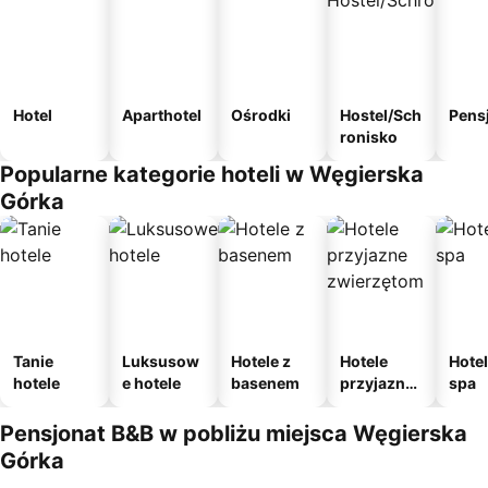
Hotel
Aparthotel
Ośrodki
Hostel/Sch
Pens
ronisko
Popularne kategorie hoteli w Węgierska
Górka
Tanie
Luksusow
Hotele z
Hotele
Hotel
hotele
e hotele
basenem
przyjazne
spa
zwierzęto
m
Pensjonat B&B w pobliżu miejsca Węgierska
Górka