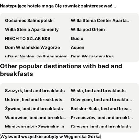
Następujące hotele mogą Cię również zainteresować...
Gościniec Salmopolski
Willa Stenia Center Apartamenty
Willa Stenia Apartamenty
Willa pod Orłem
NIECH TO SZLAK B&B
Gucio
Dom Wiślańskie Wzgórze
Aspen
uDany Noclegi ze Śniadaniem
Dom Wczasowy Irys
Other popular destinations with bed and
Jagnienawinie
Rezydencja Pod Ochorowiczówką B&B
breakfasts
Beskid Rest Apartments
Biała Owieczka B&B Szczyrk
Villa Noce i Dnie
Willa Dana
Szczyrk, bed and breakfasts
Wisła, bed and breakfasts
Het Groene Dak
Stara Chata w Beskidach
Ustroń, bed and breakfasts
Oświęcim, bed and breakfasts
Willa Zagroniówka
Zielona Łąka
Żywiec, bed and breakfasts
Bielsko-Biała, bed and breakfasts
WIDOQ Resort Szczyrk
Noclegi Laguna
Wadowice, bed and breakfasts
Przeciszów, bed and breakfasts
Willa Zwolakówka
Montiva Relax & Wellness
Miedzybrodzie Zywieckie, bed and breakfasts
Cieszyn, bed and breakfasts
Złoty Szałas
Willa Rodzinna
Brenna, bed and breakfasts
Zawoja, bed and breakfasts
Wyświetl wszystkie pobyty w Węgierska Górka
Willa Bianka
Mecikowka