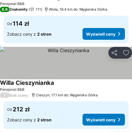
Wyświetl ceny
Pensjonat B&B
8,6
Znakomity
111
Wisła, 18.4 km do: Węgierska Górka
114 zł
Od
Zobacz ceny z
2 stron
Wyświetl ceny
Udostępni
Do
Willa Cieszynianka
Wyświetl ceny
Pensjonat B&B
/
Cieszyn, 17.1 km do: Węgierska Górka
Brak oceny
212 zł
Od
Zobacz ceny z
2 stron
Wyświetl ceny