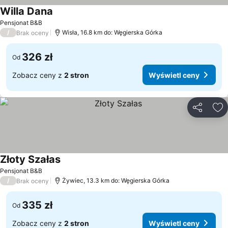
Willa Dana
Wyświetl ceny
Pensjonat B&B
/
Wisła, 16.8 km do: Węgierska Górka
Brak oceny
326 zł
Od
Zobacz ceny z
2 stron
Wyświetl ceny
Udostępni
Do
Złoty Szałas
Wyświetl ceny
Pensjonat B&B
/
Żywiec, 13.3 km do: Węgierska Górka
Brak oceny
335 zł
Od
Zobacz ceny z
2 stron
Wyświetl ceny