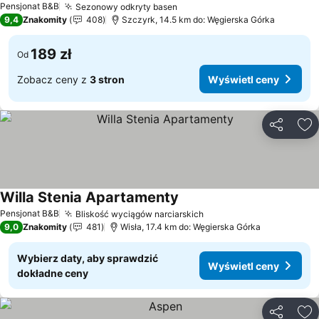
Pensjonat B&B
Sezonowy odkryty basen
Wyświetl ceny
9,4
Znakomity
408
Szczyrk, 14.5 km do: Węgierska Górka
189 zł
Od
Zobacz ceny z
3 stron
Wyświetl ceny
Udostępni
Do
Willa Stenia Apartamenty
Wyświetl ceny
Pensjonat B&B
Bliskość wyciągów narciarskich
Wyświetl ceny
9,0
Znakomity
481
Wisła, 17.4 km do: Węgierska Górka
Wybierz daty, aby sprawdzić
Wyświetl ceny
dokładne ceny
Udostępni