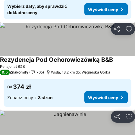
Wybierz daty, aby sprawdzić
Wyświetl ceny
dokładne ceny
Udostępni
Do
Rezydencja Pod Ochorowiczówką B&B
Wyświetl
Pensjonat B&B
9,5
Znakomity
765
Wisła, 18.2 km do: Węgierska Górka
374 zł
Od
Zobacz ceny z
3 stron
Wyświetl ceny
Udostępni
Do