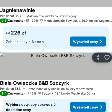
Jagnienawinie
Wyświetl ceny
Pensjonat B&B
Malownicze widoki na jezioro i góry
Wyświetl ceny
9,3
Znakomity
1391
Miedzybrodzie Zywieckie, 19.0 km do: Węgiersk
226 zł
Od
Zobacz ceny z
3 stron
Wyświetl ceny
Udostępni
Do
Biała Owieczka B&B Szczyrk
Wyświetl ceny
Pensjonat B&B
Różnorodne aktywności na świeżym powietrzu
Wyświetl 
9,4
Znakomity
151
Szczyrk, 13.1 km do: Węgierska Górka
Wybierz daty, aby sprawdzić
Wyświetl ceny
dokładne ceny