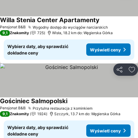
Willa Stenia Center Apartamenty
Wyświetl ceny
Pensjonat B&B
Wygodny dostęp do wyciągów narciarskich
Wyświetl ce
9,1
Znakomity
725
Wisła, 18.2 km do: Węgierska Górka
Wybierz daty, aby sprawdzić
Wyświetl ceny
dokładne ceny
Udostępni
Do
Gościniec Salmopolski
Wyświetl ceny
Pensjonat B&B
Przytulna restauracja z kominkiem
Wyświetl ceny
9,1
Znakomity
1924
Szczyrk, 13.7 km do: Węgierska Górka
Wybierz daty, aby sprawdzić
Wyświetl ceny
dokładne ceny