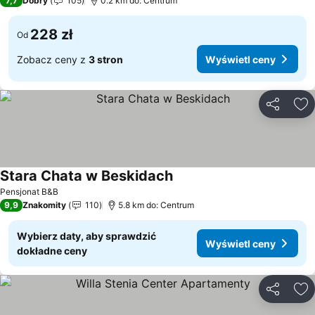
7,7
Dobry
105
0.2 km do: Centrum
228 zł
Od
Zobacz ceny z
3 stron
Wyświetl ceny
Udostępni
Do
Stara Chata w Beskidach
Wyświetl ceny
Pensjonat B&B
9,9
Znakomity
110
5.8 km do: Centrum
Wybierz daty, aby sprawdzić
Wyświetl ceny
dokładne ceny
Udostępni
Do