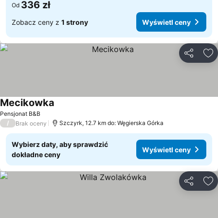
336 zł
Od
Zobacz ceny z
1 strony
Wyświetl ceny
Udostępni
Do
Mecikowka
Wyświetl ceny
Pensjonat B&B
/
Szczyrk, 12.7 km do: Węgierska Górka
Brak oceny
Wybierz daty, aby sprawdzić
Wyświetl ceny
dokładne ceny
Udostępni
Do