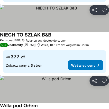
Udostępni
Do
NIECH TO SZLAK B&B
Wyświetl ceny
Pensjonat B&B
Relaksujący dostęp do sauny
Wyświetl ceny
9,5
Znakomity
551
Wisła, 18.6 km do: Węgierska Górka
377 zł
Od
Zobacz ceny z
3 stron
Wyświetl ceny
Udostępni
Do
Willa pod Orłem
Wyświetl ceny