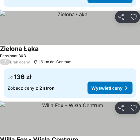
Udostępni
Do
Zielona Łąka
Wyświetl ceny
Pensjonat B&B
/
1.6 km do: Centrum
Brak oceny
136 zł
Od
Zobacz ceny z
2 stron
Wyświetl ceny
Udostępni
Do
Willa Fox - Wisła Centrum