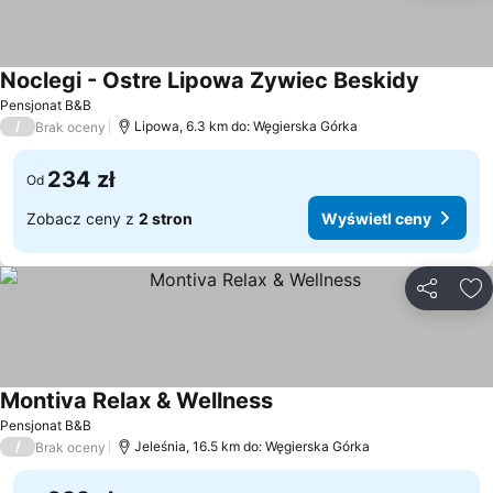
Noclegi - Ostre Lipowa Zywiec Beskidy
Wyświetl
Pensjonat B&B
/
Lipowa, 6.3 km do: Węgierska Górka
Brak oceny
234 zł
Od
Zobacz ceny z
2 stron
Wyświetl ceny
Udostępni
Do
Montiva Relax & Wellness
Wyświetl ceny
Pensjonat B&B
/
Jeleśnia, 16.5 km do: Węgierska Górka
Brak oceny