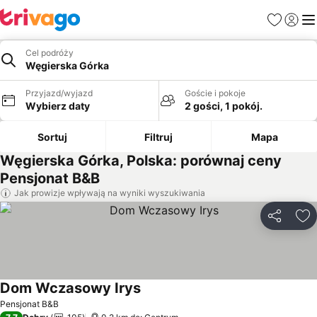
Ulubione
Zaloguj
Me
Cel podróży
Węgierska Górka
Przyjazd/wyjazd
Goście i pokoje
Wybierz daty
2 gości, 1 pokój.
Sortuj
Filtruj
Mapa
Węgierska Górka, Polska: porównaj ceny
Pensjonat B&B
Jak prowizje wpływają na wyniki wyszukiwania
Udostępni
Do
Dom Wczasowy Irys
Wyświetl ceny
Pensjonat B&B