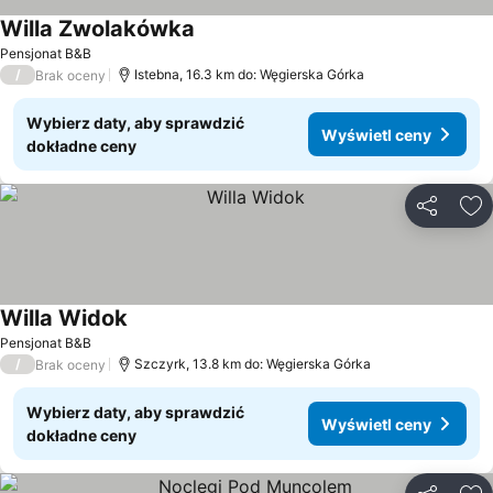
Willa Zwolakówka
Wyświetl ceny
Pensjonat B&B
/
Istebna, 16.3 km do: Węgierska Górka
Brak oceny
Wybierz daty, aby sprawdzić
Wyświetl ceny
dokładne ceny
Udostępni
Do
Willa Widok
Wyświetl ceny
Pensjonat B&B
/
Szczyrk, 13.8 km do: Węgierska Górka
Brak oceny
Wybierz daty, aby sprawdzić
Wyświetl ceny
dokładne ceny