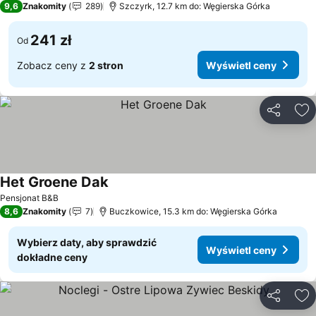
9,6
Znakomity
289
Szczyrk, 12.7 km do: Węgierska Górka
241 zł
Od
Zobacz ceny z
2 stron
Wyświetl ceny
Udostępni
Do
Het Groene Dak
Wyświetl ceny
Pensjonat B&B
8,6
Znakomity
7
Buczkowice, 15.3 km do: Węgierska Górka
Wybierz daty, aby sprawdzić
Wyświetl ceny
dokładne ceny
Udostępni
Do