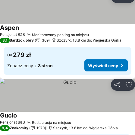
Do
Aspen
Wyświetl ceny
Pensjonat B&B
Monitorowany parking na miejscu
Wyświetl ceny
8,1
Bardzo dobry
369
Szczyrk, 13.8 km do: Węgierska Górka
279 zł
Od
Zobacz ceny z
3 stron
Wyświetl ceny
Udostępni
Do
Gucio
Wyświetl ceny
Pensjonat B&B
Restauracja na miejscu
Wyświetl ceny
9,4
Znakomity
1970
Szczyrk, 13.6 km do: Węgierska Górka