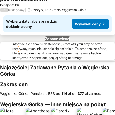
Wyświetl ceny
Pensjonat B&B
/
Szczyrk, 13.5 km do: Węgierska Górka
Brak oceny
Wybierz daty, aby sprawdzić
Wyświetl ceny
dokładne ceny
Zobacz więcej
Informacje o cenach i dostępności, które otrzymujemy od stron
rezerwacyjnych, nieustannie się zmieniają. To oznacza, że oferta,
którą znajdziesz na stronie rezerwacyjnej, nie zawsze będzie
identyczna z odpowiadającą jej ofertą na trivago.
Najczęściej Zadawane Pytania o Węgierska
Górka
Zakres cen
Węgierska Górka: Pensjonat B&B od
‎114 zł
do
‎377 zł
za noc.
Węgierska Górka — inne miejsca na pobyt