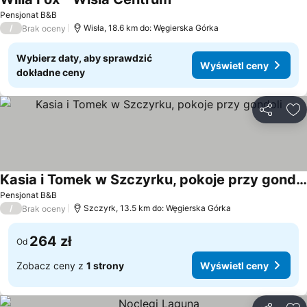
Wyświetl ceny
Pensjonat B&B
/
Wisła, 18.6 km do: Węgierska Górka
Brak oceny
Wybierz daty, aby sprawdzić
Wyświetl ceny
dokładne ceny
Udostępni
Do
Kasia i Tomek w Szczyrku, pokoje przy gondoli
Wyświetl ceny
Pensjonat B&B
/
Szczyrk, 13.5 km do: Węgierska Górka
Brak oceny
264 zł
Od
Zobacz ceny z
1 strony
Wyświetl ceny