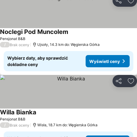
Udostępni
Do
Noclegi Pod Muncolem
Wyświetl ceny
Pensjonat B&B
/
Ujsoły, 14.3 km do: Węgierska Górka
Brak oceny
Wybierz daty, aby sprawdzić
Wyświetl ceny
dokładne ceny
Udostępni
Do
Willa Bianka
Wyświetl ceny
Pensjonat B&B
/
Wisła, 18.7 km do: Węgierska Górka
Brak oceny