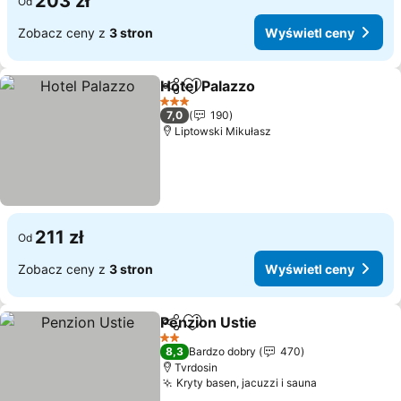
203 zł
Od
Zobacz ceny z
3 stron
Wyświetl ceny
Hotel Palazzo
Udostępnij
Dodaj do ulubionych
Wyświetl ce
3 Kategoria
7,0
190
Liptowski Mikułasz
211 zł
Od
Zobacz ceny z
3 stron
Wyświetl ceny
Penzion Ustie
Udostępnij
Dodaj do ulubionych
Wyświetl ce
2 Kategoria
8,3
Bardzo dobry
470
Tvrdosin
Kryty basen, jacuzzi i sauna
Wyświetl ce