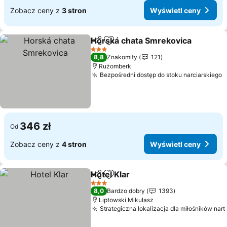
Zobacz ceny z
3 stron
Wyświetl ceny
Horská chata Smrekovica
Udostępnij
Dodaj do ulubionych
3 Kategoria
8,8
Znakomity
121
Rużomberk
Bezpośredni dostęp do stoku narciarskiego
W
346 zł
Od
Zobacz ceny z
4 stron
Wyświetl ceny
Hotel Klar
Udostępnij
Dodaj do ulubionych
Wyświetl ceny
3 Kategoria
8,0
Bardzo dobry
1393
Liptowski Mikułasz
Strategiczna lokalizacja dla miłośników nart