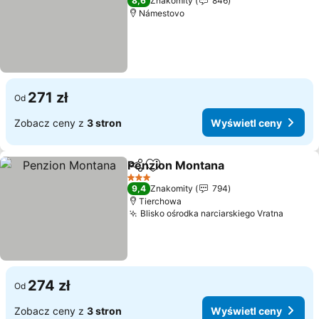
8,6
Znakomity
846
Námestovo
271 zł
Od
Zobacz ceny z
3 stron
Wyświetl ceny
Penzion Montana
Udostępnij
Dodaj do ulubionych
Wyświetl
3 Kategoria
9,4
Znakomity
794
Tierchowa
Blisko ośrodka narciarskiego Vratna
Wyświe
274 zł
Od
Zobacz ceny z
3 stron
Wyświetl ceny