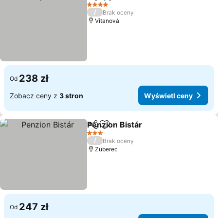
Udostępnij
Dodaj do ulubionych
Wyświetl c
4 Kategoria
/
Brak oceny
Vitanová
238 zł
Od
Zobacz ceny z
3 stron
Wyświetl ceny
Penzion Bistár
Udostępnij
Dodaj do ulubionych
Wyświetl ce
3 Kategoria
/
Brak oceny
Zuberec
247 zł
Od