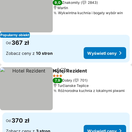
4 Kategoria
9,0
Znakomity
2843
Martin
Wykwintna kuchnia i bogaty wybór win
Wyś
Popularny obiekt
367 zł
Od
Zobacz ceny z
10 stron
Wyświetl ceny
Hotel Rezident
Udostępnij
Dodaj do ulubionych
Wyświetl c
3 Kategoria
7,9
Dobry
701
Turčianske Teplice
Różnorodna kuchnia z lokalnymi piwami
Wyś
370 zł
Od
Zobacz ceny z
3 stron
Wyświetl ceny