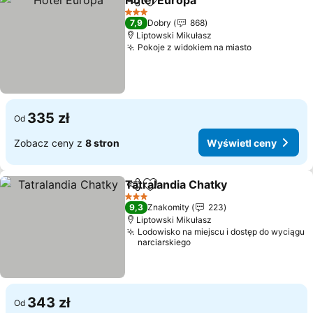
Hotel Europa
Udostępnij
Dodaj do ulubionych
Wyświetl cen
3 Kategoria
7,9
Dobry
868
Liptowski Mikułasz
Pokoje z widokiem na miasto
Wyświetl c
335 zł
Od
Zobacz ceny z
8 stron
Wyświetl ceny
Tatralandia Chatky
Udostępnij
Dodaj do ulubionych
Wyświet
3 Kategoria
9,3
Znakomity
223
Liptowski Mikułasz
Lodowisko na miejscu i dostęp do wyciągu
narciarskiego
343 zł
Od