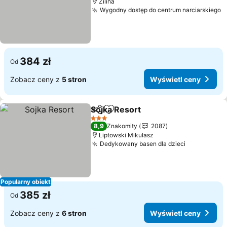
Žilina
Wygodny dostęp do centrum narciarskiego
W
384 zł
Od
Zobacz ceny z
5 stron
Wyświetl ceny
Sojka Resort
Udostępnij
Dodaj do ulubionych
Wyświetl cen
3 Kategoria
8,9
Znakomity
2087
Liptowski Mikułasz
Dedykowany basen dla dzieci
Wyświetl 
Popularny obiekt
385 zł
Od
Zobacz ceny z
6 stron
Wyświetl ceny