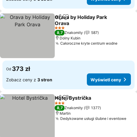
Orava by Holiday Park
Udostępnij
Dodaj do ulubionych
Orava
Wyświetl ceny
3 Kategoria
8,7
Znakomity
587
Dolny Kubin
Całoroczne kryte centrum wodne
Wyświet
373 zł
Od
Zobacz ceny z
3 stron
Wyświetl ceny
Hotel Bystrička
Udostępnij
Dodaj do ulubionych
Wyświetl c
3 Kategoria
8,7
Znakomity
1377
Martin
Dedykowane usługi ślubne i eventowe
Wyśw