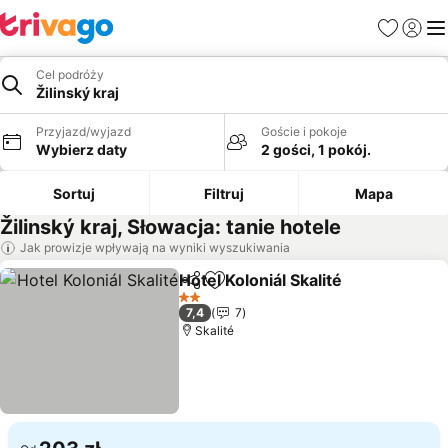
Ulubione
Zaloguj
Me
Cel podróży
Žilinský kraj
Przyjazd/wyjazd
Goście i pokoje
Wybierz daty
2 gości, 1 pokój.
Sortuj
Filtruj
Mapa
Žilinský kraj, Słowacja: tanie hotele
Jak prowizje wpływają na wyniki wyszukiwania
Hotel Koloniál Skalité
Udostępnij
Dodaj do ulubionych
Wyświ
2 Kategoria
7,4
7
Skalité