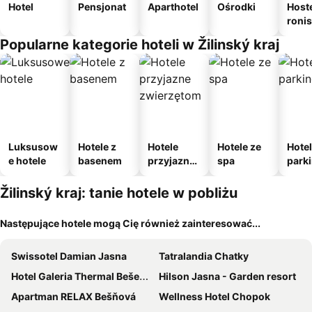
Hotel
Pensjonat
Aparthotel
Ośrodki
Host
roni
Popularne kategorie hoteli w Žilinský kraj
Luksusow
Hotele z
Hotele
Hotele ze
Hotel
e hotele
basenem
przyjazne
spa
park
zwierzęto
m
m
Žilinský kraj: tanie hotele w pobliżu
Następujące hotele mogą Cię również zainteresować...
Swissotel Damian Jasna
Tatralandia Chatky
Hotel Galeria Thermal Bešeňová
Hilson Jasna - Garden resort
Apartman RELAX Bešňová
Wellness Hotel Chopok