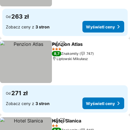
263 zł
Od
Zobacz ceny z
3 stron
Wyświetl ceny
Penzion Atlas
Udostępnij
Dodaj do ulubionych
Wyświetl ce
3 Kategoria
8,7
Znakomity
747
Liptowski Mikułasz
271 zł
Od
Zobacz ceny z
3 stron
Wyświetl ceny
Hotel Slanica
Udostępnij
Dodaj do ulubionych
Wyświetl cen
2 Kategoria