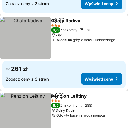
Zobacz ceny z
3 stron
Wyświetl ceny
Chata Radiva
Udostępnij
Dodaj do ulubionych
Wyświetl cen
3 Kategoria
9,8
Znakomity
161
Žiar
Widoki na góry z tarasu słonecznego
Wyświ
261 zł
Od
Zobacz ceny z
3 stron
Wyświetl ceny
Penzion Leštiny
Udostępnij
Dodaj do ulubionych
Wyświetl 
3 Kategoria
8,5
Znakomity
299
Dolny Kubin
Odkryty basen z wodą morską
Wyświetl 