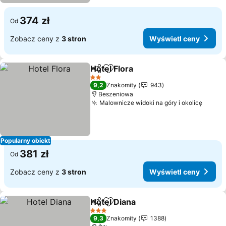
374 zł
Od
Zobacz ceny z
3 stron
Wyświetl ceny
Hotel Flora
Udostępnij
Dodaj do ulubionych
Wyświetl ceny
2 Kategoria
9,2
Znakomity
943
Beszeniowa
Malownicze widoki na góry i okolicę
Wyświ
Popularny obiekt
381 zł
Od
Zobacz ceny z
3 stron
Wyświetl ceny
Hotel Diana
Udostępnij
Dodaj do ulubionych
Wyświetl ceny
3 Kategoria
9,3
Znakomity
1388