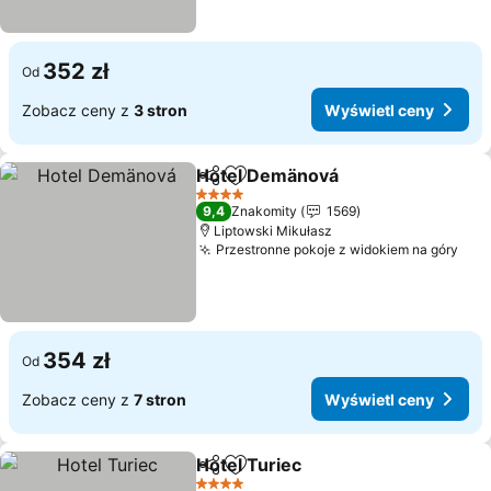
352 zł
Od
Zobacz ceny z
3 stron
Wyświetl ceny
Hotel Demänová
Udostępnij
Dodaj do ulubionych
Wyświetl 
4 Kategoria
9,4
Znakomity
1569
Liptowski Mikułasz
Przestronne pokoje z widokiem na góry
Wyś
354 zł
Od
Zobacz ceny z
7 stron
Wyświetl ceny
Hotel Turiec
Udostępnij
Dodaj do ulubionych
Wyświetl ceny