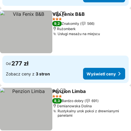
Vila Fenix B&B
Udostępnij
Dodaj do ulubionych
Wyświetl ce
3 Kategoria
9,2
Znakomity
566
Rużomberk
Usługi masażu na miejscu
Wyświetl cen
277 zł
Od
Zobacz ceny z
3 stron
Wyświetl ceny
Penzion Limba
Udostępnij
Dodaj do ulubionych
Wyświetl c
3 Kategoria
8,3
Bardzo dobry
691
Demianowska Dolina
Rustykalny urok pokoi z drewnianymi
panelami