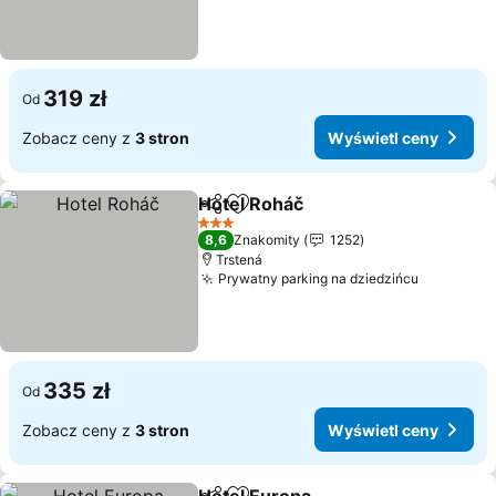
319 zł
Od
Zobacz ceny z
3 stron
Wyświetl ceny
Hotel Roháč
Udostępnij
Dodaj do ulubionych
Wyświetl ceny
3 Kategoria
8,6
Znakomity
1252
Trstená
Prywatny parking na dziedzińcu
Wyświetl
335 zł
Od
Zobacz ceny z
3 stron
Wyświetl ceny