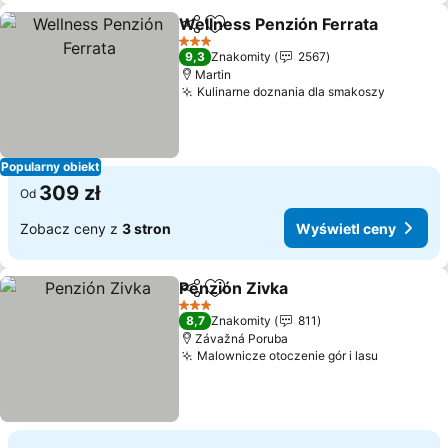
Wellness Penzión Ferrata
Udostępnij
Dodaj do ulubionych
3 Kategoria
9,3
Znakomity
2567
Martin
Kulinarne doznania dla smakoszy
Wyświet
Popularny obiekt
309 zł
Od
Zobacz ceny z
3 stron
Wyświetl ceny
Penzión Zivka
Udostępnij
Dodaj do ulubionych
Wyświetl ce
3 Kategoria
8,7
Znakomity
811
Závažná Poruba
Malownicze otoczenie gór i lasu
Wyświetl