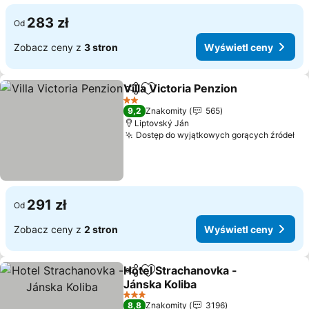
283 zł
Od
Zobacz ceny z
3 stron
Wyświetl ceny
Villa Victoria Penzion
Udostępnij
Dodaj do ulubionych
Wyśw
2 Kategoria
9,2
Znakomity
565
Liptovský Ján
Dostęp do wyjątkowych gorących źródeł
Wy
291 zł
Od
Zobacz ceny z
2 stron
Wyświetl ceny
Hotel Strachanovka -
Udostępnij
Dodaj do ulubionych
Jánska Koliba
Wyświetl ceny
3 Kategoria
8,8
Znakomity
3196