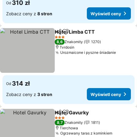
310 zł
Od
Zobacz ceny z
8 stron
Wyświetl ceny
Hotel Limba CTT
Udostępnij
Dodaj do ulubionych
Wyświetl
3 Kategoria
8,6
Znakomity
1270
Tvrdosin
Urozmaicone i pyszne śniadanie
Wyświetl
314 zł
Od
Zobacz ceny z
3 stron
Wyświetl ceny
Hotel Gavurky
Udostępnij
Dodaj do ulubionych
Wyświetl ce
3 Kategoria
8,7
Znakomity
1811
Tierchowa
Ogrzewany taras z kominkiem
Wyświetl 