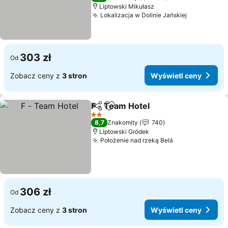
Liptowski Mikułasz
Lokalizacja w Dolinie Jańskiej
Wyświetl 
303 zł
Od
Zobacz ceny z
3 stron
Wyświetl ceny
F - Team Hotel
Udostępnij
Dodaj do ulubionych
Wyświetl c
2 Kategoria
8,7
Znakomity
740
Liptowski Gródek
Położenie nad rzeką Belá
Wyświetl cen
306 zł
Od
Zobacz ceny z
3 stron
Wyświetl ceny