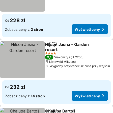
228 zł
Od
Zobacz ceny z
2 stron
Wyświetl ceny
Hilson Jasna - Garden
Udostępnij
Dodaj do ulubionych
resort
Wyświetl ceny
4 Kategoria
9,1
Znakomity
2250
Liptowski Mikułasz
Wygodny przystanek skibusa przy wejściu
W
232 zł
Od
Zobacz ceny z
14 stron
Wyświetl ceny
Chalupa Bartoš