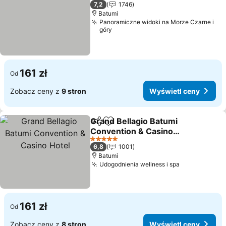
5 Kategoria
7,2
1746
Batumi
Panoramiczne widoki na Morze Czarne i
góry
161 zł
Od
Zobacz ceny z
9 stron
Wyświetl ceny
Grand Bellagio Batumi
Udostępnij
Dodaj do ulubionych
Convention & Casino
Hotel
Wyświetl ceny
5 Kategoria
6,8
1001
Batumi
Udogodnienia wellness i spa
Wyświetl ce
161 zł
Od
Zobacz ceny z
8 stron
Wyświetl ceny