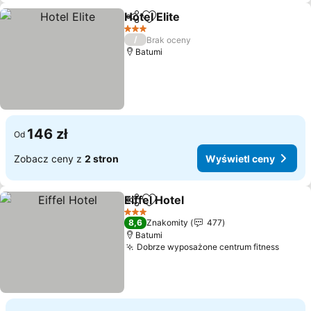
Hotel Elite
Udostępnij
Dodaj do ulubionych
Wyświetl ceny
3 Kategoria
/
Brak oceny
Batumi
146 zł
Od
Zobacz ceny z
2 stron
Wyświetl ceny
Eiffel Hotel
Udostępnij
Dodaj do ulubionych
Wyświetl ceny
3 Kategoria
8,6
Znakomity
477
Batumi
Dobrze wyposażone centrum fitness
Wyświ