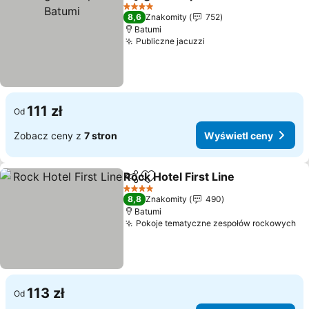
Udostępnij
Dodaj do ulubionych
Wy
4 Kategoria
8,6
Znakomity
752
Batumi
Publiczne jacuzzi
Wyświetl ceny
111 zł
Od
Zobacz ceny z
7 stron
Wyświetl ceny
Rock Hotel First Line
Udostępnij
Dodaj do ulubionych
Wyświ
4 Kategoria
8,8
Znakomity
490
Batumi
Pokoje tematyczne zespołów rockowych
Wy
113 zł
Od