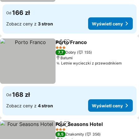
166 zł
Od
Zobacz ceny z
3 stron
Wyświetl ceny
Porto Franco
Udostępnij
Dodaj do ulubionych
Wyświetl cen
3 Kategoria
7,7
Dobry
155
Batumi
Letnie wycieczki z przewodnikiem
Wyświe
168 zł
Od
Zobacz ceny z
4 stron
Wyświetl ceny
Four Seasons Hotel
Udostępnij
Dodaj do ulubionych
Wyświe
3 Kategoria
8,5
Znakomity
356