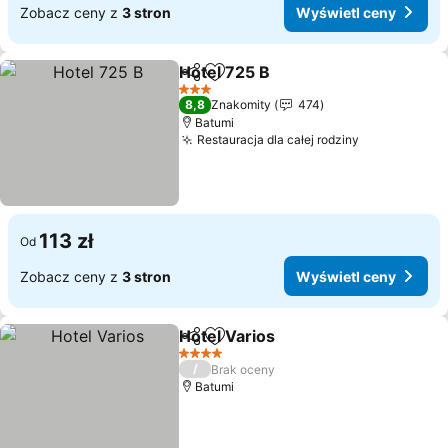
Zobacz ceny z
3 stron
Wyświetl ceny
Hotel 725 B
Udostępnij
Dodaj do ulubionych
Wyświetl ceny
3 Kategoria
8,8
Znakomity
474
Batumi
Restauracja dla całej rodziny
Wyświetl c
113 zł
Od
Zobacz ceny z
3 stron
Wyświetl ceny
Hotel Varios
Udostępnij
Dodaj do ulubionych
Wyświetl ceny
4 Kategoria
/
Brak oceny
Batumi