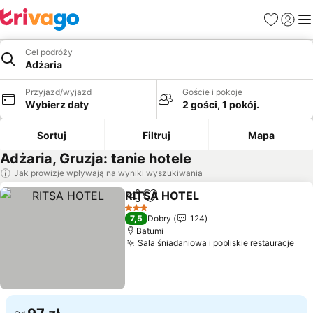
Ulubione
Zaloguj
Me
Cel podróży
Adżaria
Przyjazd/wyjazd
Goście i pokoje
Wybierz daty
2 gości, 1 pokój.
Sortuj
Filtruj
Mapa
Adżaria, Gruzja: tanie hotele
Jak prowizje wpływają na wyniki wyszukiwania
RITSA HOTEL
Udostępnij
Dodaj do ulubionych
Wyświetl ce
3 Kategoria
7,5
Dobry
124
Batumi
Sala śniadaniowa i pobliskie restauracje
Wyś