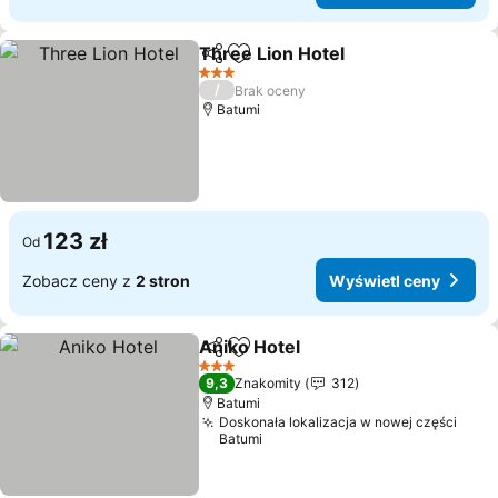
Three Lion Hotel
Udostępnij
Dodaj do ulubionych
Wyświetl
3 Kategoria
/
Brak oceny
Batumi
123 zł
Od
Zobacz ceny z
2 stron
Wyświetl ceny
Aniko Hotel
Udostępnij
Dodaj do ulubionych
Wyświetl ceny
3 Kategoria
9,3
Znakomity
312
Batumi
Doskonała lokalizacja w nowej części
Batumi