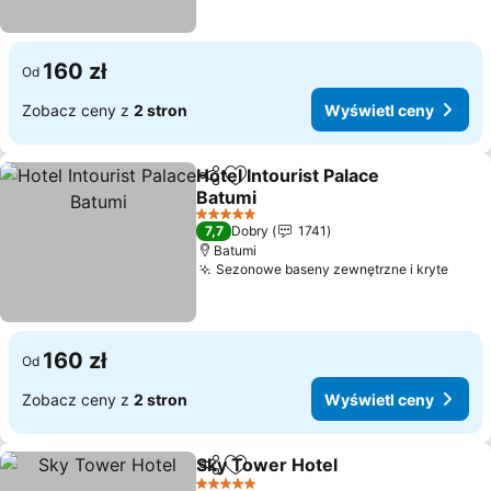
160 zł
Od
Zobacz ceny z
2 stron
Wyświetl ceny
Hotel Intourist Palace
Udostępnij
Dodaj do ulubionych
Batumi
Wyświetl ceny
5 Kategoria
7,7
Dobry
1741
Batumi
Sezonowe baseny zewnętrzne i kryte
Wyśw
160 zł
Od
Zobacz ceny z
2 stron
Wyświetl ceny
Sky Tower Hotel
Udostępnij
Dodaj do ulubionych
Wyświetl 