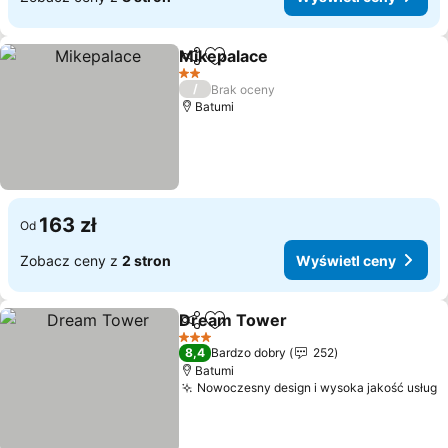
Mikepalace
Udostępnij
Dodaj do ulubionych
Wyświetl ceny
2 Kategoria
/
Brak oceny
Batumi
163 zł
Od
Zobacz ceny z
2 stron
Wyświetl ceny
Dream Tower
Udostępnij
Dodaj do ulubionych
Wyświetl ce
3 Kategoria
8,4
Bardzo dobry
252
Batumi
Nowoczesny design i wysoka jakość usług
W