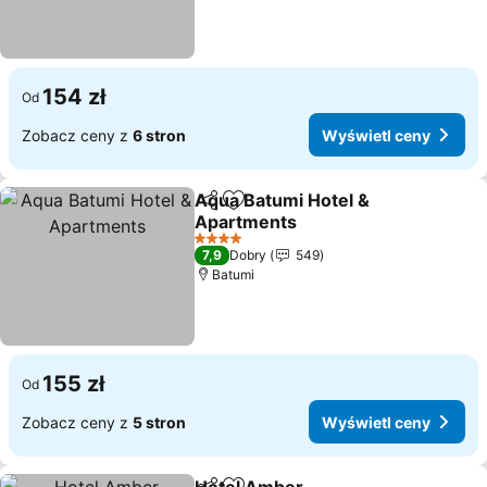
154 zł
Od
Zobacz ceny z
6 stron
Wyświetl ceny
Aqua Batumi Hotel &
Udostępnij
Dodaj do ulubionych
Apartments
Wyświetl ceny
4 Kategoria
7,9
Dobry
549
Batumi
155 zł
Od
Zobacz ceny z
5 stron
Wyświetl ceny