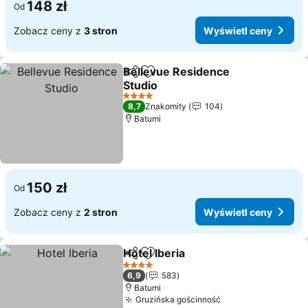
148 zł
Od
Zobacz ceny z
3 stron
Wyświetl ceny
Bellevue Residence
Udostępnij
Dodaj do ulubionych
Studio
Wyświetl ceny
4 Kategoria
8,7
Znakomity
104
Batumi
150 zł
Od
Zobacz ceny z
2 stron
Wyświetl ceny
Hotel Iberia
Udostępnij
Dodaj do ulubionych
Wyświetl ceny
4 Kategoria
6,9
583
Batumi
Gruzińska gościnność
Wyświetl ceny