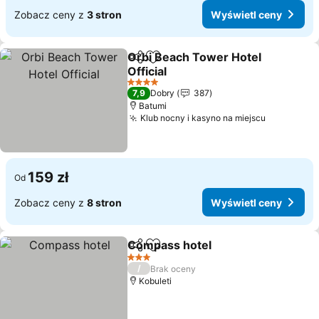
Zobacz ceny z
3 stron
Wyświetl ceny
Orbi Beach Tower Hotel
Udostępnij
Dodaj do ulubionych
Official
Wyświetl ceny
4 Kategoria
7,9
Dobry
387
Batumi
Klub nocny i kasyno na miejscu
Wyświetl 
159 zł
Od
Zobacz ceny z
8 stron
Wyświetl ceny
Compass hotel
Udostępnij
Dodaj do ulubionych
Wyświetl c
3 Kategoria
/
Brak oceny
Kobuleti