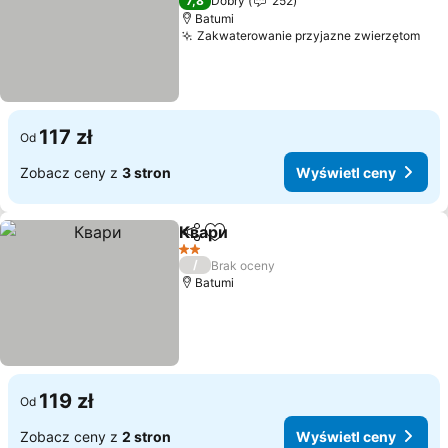
7,8
Dobry
252
Batumi
Zakwaterowanie przyjazne zwierzętom
Wyś
117 zł
Od
Zobacz ceny z
3 stron
Wyświetl ceny
Квари
Udostępnij
Dodaj do ulubionych
Wyświetl ceny
2 Kategoria
/
Brak oceny
Batumi
119 zł
Od
Zobacz ceny z
2 stron
Wyświetl ceny