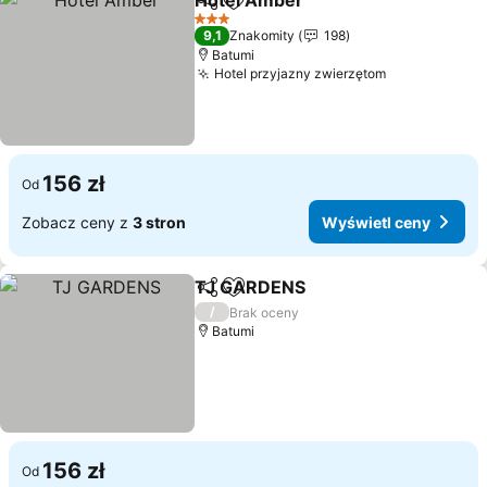
Hotel Amber
Udostępnij
Dodaj do ulubionych
Wyświetl cen
3 Kategoria
9,1
Znakomity
198
Batumi
Hotel przyjazny zwierzętom
Wyświetl ce
156 zł
Od
Zobacz ceny z
3 stron
Wyświetl ceny
TJ GARDENS
Udostępnij
Dodaj do ulubionych
Wyświetl cen
/
Brak oceny
Batumi
156 zł
Od