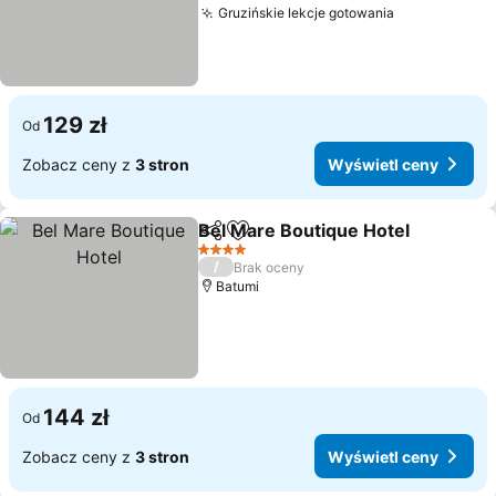
Gruzińskie lekcje gotowania
Wyświetl ce
129 zł
Od
Zobacz ceny z
3 stron
Wyświetl ceny
Bel Mare Boutique Hotel
Udostępnij
Dodaj do ulubionych
W
4 Kategoria
/
Brak oceny
Batumi
144 zł
Od
Zobacz ceny z
3 stron
Wyświetl ceny