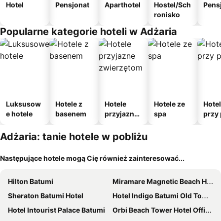
Hotel
Pensjonat
Aparthotel
Hostel/Sch
Pens
ronisko
Popularne kategorie hoteli w Adżaria
Luksusow
Hotele z
Hotele
Hotele ze
Hote
e hotele
basenem
przyjazne
spa
przy 
zwierzęto
m
Adżaria: tanie hotele w pobliżu
Następujące hotele mogą Cię również zainteresować...
Hilton Batumi
Miramare Magnetic Beach Hotel
Sheraton Batumi Hotel
Hotel Indigo Batumi Old Town by IHG
Hotel Intourist Palace Batumi
Orbi Beach Tower Hotel Official