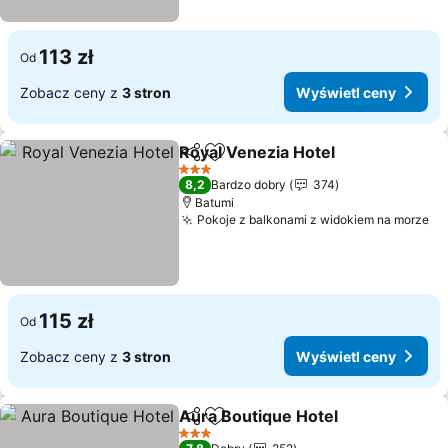
113 zł
Od
Zobacz ceny z
3 stron
Wyświetl ceny
Royal Venezia Hotel
Udostępnij
Dodaj do ulubionych
Wyświ
3 Kategoria
8,2
Bardzo dobry
374
Batumi
Pokoje z balkonami z widokiem na morze
Wy
115 zł
Od
Zobacz ceny z
3 stron
Wyświetl ceny
Aura Boutique Hotel
Udostępnij
Dodaj do ulubionych
Wyświ
3 Kategoria