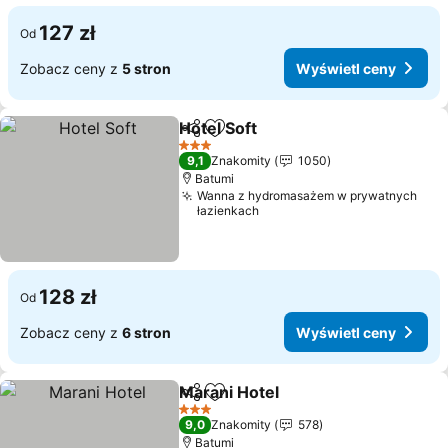
127 zł
Od
Zobacz ceny z
5 stron
Wyświetl ceny
Hotel Soft
Udostępnij
Dodaj do ulubionych
Wyświetl ceny
3 Kategoria
9,1
Znakomity
1050
Batumi
Wanna z hydromasażem w prywatnych
łazienkach
128 zł
Od
Zobacz ceny z
6 stron
Wyświetl ceny
Marani Hotel
Udostępnij
Dodaj do ulubionych
Wyświetl cen
3 Kategoria
9,0
Znakomity
578
Batumi