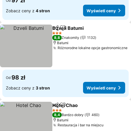
97 zł
Od
Zobacz ceny z
4 stron
Wyświetl ceny
Dzveli Batumi
Udostępnij
Dodaj do ulubionych
Wyświetl ce
3 Kategoria
8,8
Znakomity
1132
Batumi
Różnorodne lokalne opcje gastronomiczne
W
98 zł
Od
Zobacz ceny z
3 stron
Wyświetl ceny
Hotel Chao
Udostępnij
Dodaj do ulubionych
Wyświetl ceny
3 Kategoria
8,4
Bardzo dobry
460
Batumi
Restauracja i bar na miejscu
Wyświetl ce