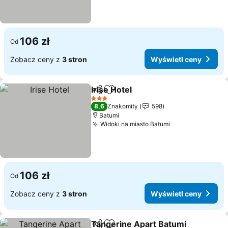
106 zł
Od
Zobacz ceny z
3 stron
Wyświetl ceny
Irise Hotel
Udostępnij
Dodaj do ulubionych
Wyświetl ceny
3 Kategoria
8,6
Znakomity
598
Batumi
Widoki na miasto Batumi
Wyświetl ceny
106 zł
Od
Zobacz ceny z
3 stron
Wyświetl ceny
Tangerine Apart Batumi