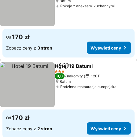
Batumi
Pokoje z aneksami kuchennymi
Wyświetl
170 zł
Od
Zobacz ceny z
3 stron
Wyświetl ceny
Hotel 19 Batumi
Udostępnij
Dodaj do ulubionych
Wyświetl 
3 Kategoria
9,0
Znakomity
1201
Batumi
Rodzinna restauracja europejska
Wyświetl
170 zł
Od
Zobacz ceny z
2 stron
Wyświetl ceny