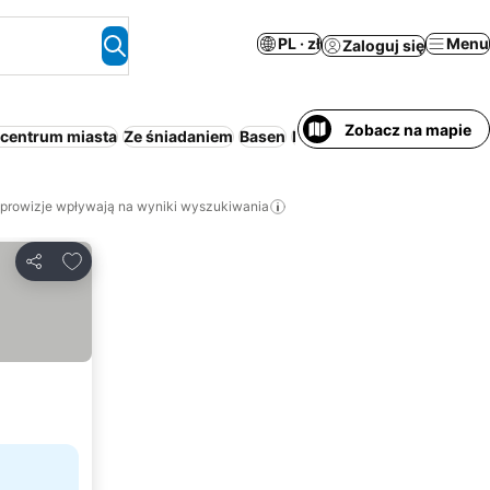
PL · zł
Menu
Zaloguj się
Zobacz na mapie
 centrum miasta
Ze śniadaniem
Basen
Plaża
Śniadanie i kolacja
 prowizje wpływają na wyniki wyszukiwania
Dodaj do ulubionych
Udostępnij