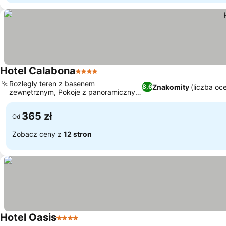
Hotel Calabona
4 Kategoria
Rozległy teren z basenem
Znakomity
(liczba oc
8,6
zewnętrznym, Pokoje z panoramicznym
widokiem na morze
365 zł
Od
Zobacz ceny z
12 stron
Hotel Oasis
4 Kategoria