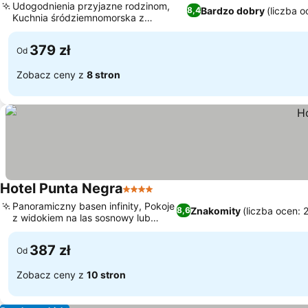
Udogodnienia przyjazne rodzinom,
Bardzo dobry
(liczba o
8,4
Kuchnia śródziemnomorska z
widokiem na ogród
379 zł
Od
Zobacz ceny z
8 stron
Hotel Punta Negra
4 Kategoria
Panoramiczny basen infinity, Pokoje
Znakomity
(liczba ocen: 
8,6
z widokiem na las sosnowy lub
morze
387 zł
Od
Zobacz ceny z
10 stron