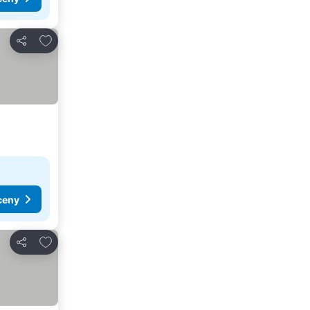
Dodaj do ulubionych
Udostępnij
ceny
Dodaj do ulubionych
Udostępnij