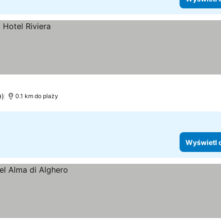
9)
0.1 km do plaży
Wyświetl 