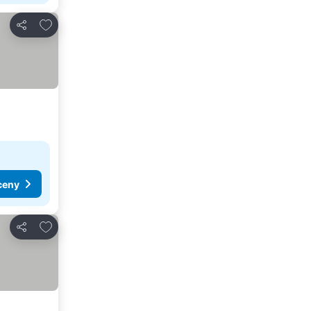
Dodaj do ulubionych
Udostępnij
ceny
Dodaj do ulubionych
Udostępnij