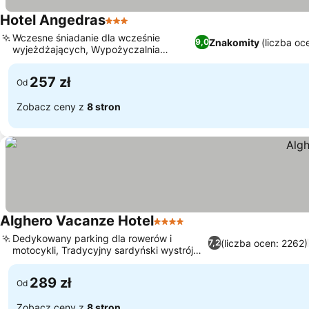
Hotel Angedras
3 Kategoria
Wczesne śniadanie dla wcześnie
Znakomity
(liczba oc
9,0
wyjeżdżających, Wypożyczalnia
rowerów na miejscu
257 zł
Od
Zobacz ceny z
8 stron
Alghero Vacanze Hotel
4 Kategoria
Dedykowany parking dla rowerów i
(liczba ocen: 2262)
7,2
motocykli, Tradycyjny sardyński wystrój
pokoi
289 zł
Od
Zobacz ceny z
8 stron