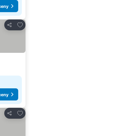
ceny
Dodaj do ulubionych
Udostępnij
ceny
Dodaj do ulubionych
Udostępnij