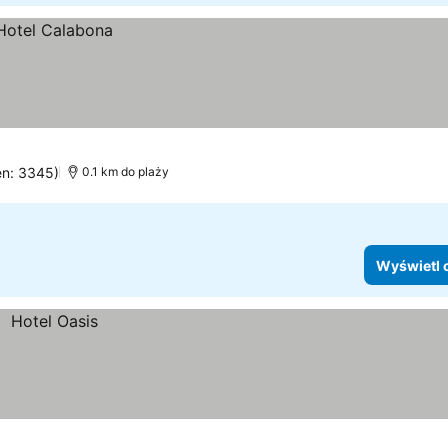
en: 3345)
0.1 km do plaży
Wyświetl 