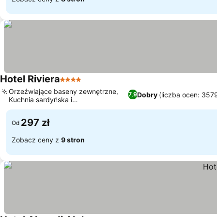
Hotel Riviera
4 Kategoria
Orzeźwiające baseny zewnętrzne,
Dobry
(liczba ocen: 357
7,9
Kuchnia sardyńska i
międzynarodowa
297 zł
Od
Zobacz ceny z
9 stron