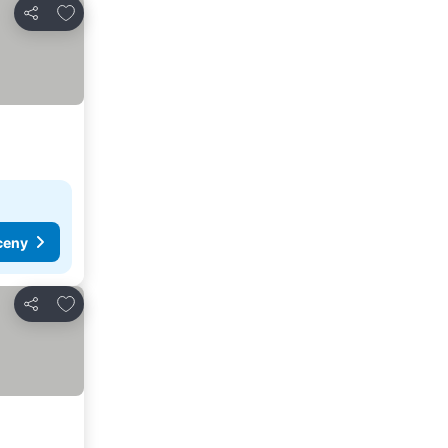
Dodaj do ulubionych
Udostępnij
ceny
Dodaj do ulubionych
Udostępnij