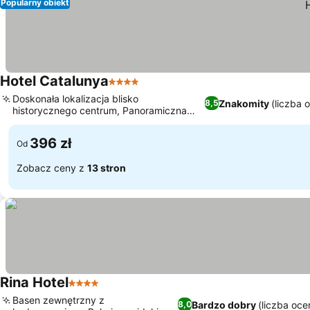
Popularny obiekt
Hotel Catalunya
4 Kategoria
Doskonała lokalizacja blisko
Znakomity
(liczba 
8,5
historycznego centrum, Panoramiczna
restauracja i bar na dachu
396 zł
Od
Zobacz ceny z
13 stron
Rina Hotel
4 Kategoria
Basen zewnętrzny z
Bardzo dobry
(liczba oce
8,0