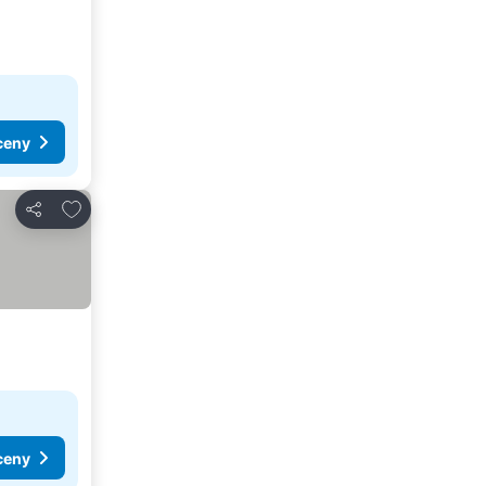
ceny
Dodaj do ulubionych
Udostępnij
ceny