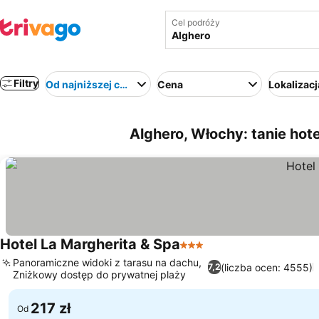
Cel podróży
Filtry
Od najniższej ceny
Cena
Lokalizacj
Alghero, Włochy: tanie hot
Hotel La Margherita & Spa
3 Kategoria
Panoramiczne widoki z tarasu na dachu,
(liczba ocen: 4555)
7,2
Zniżkowy dostęp do prywatnej plaży
217 zł
Od