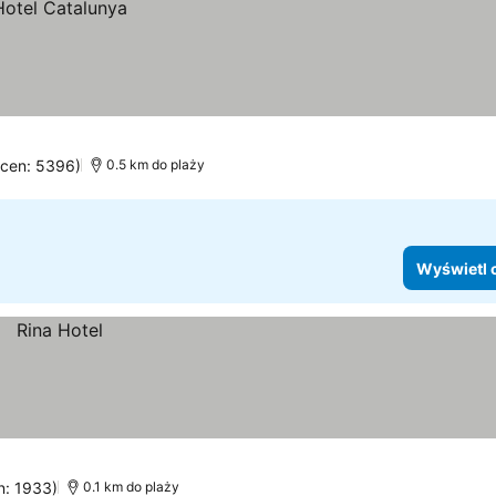
ocen: 5396)
0.5 km do plaży
Wyświetl 
n: 1933)
0.1 km do plaży