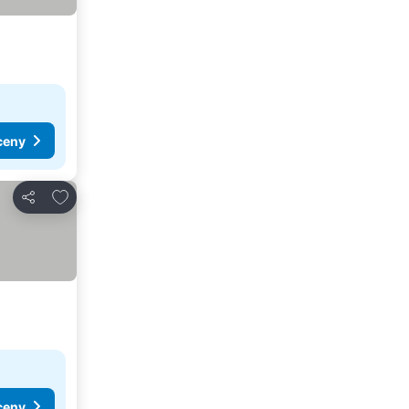
ceny
Dodaj do ulubionych
Udostępnij
ceny