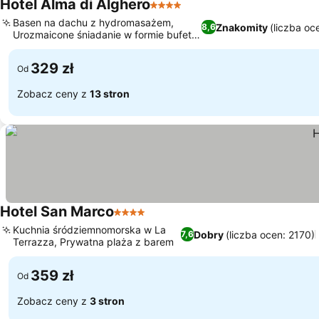
Hotel Alma di Alghero
4 Kategoria
Basen na dachu z hydromasażem,
Znakomity
(liczba oc
8,6
Urozmaicone śniadanie w formie bufetu
z widokiem
329 zł
Od
Zobacz ceny z
13 stron
Hotel San Marco
4 Kategoria
Kuchnia śródziemnomorska w La
Dobry
(liczba ocen: 2170)
7,6
Terrazza, Prywatna plaża z barem
359 zł
Od
Zobacz ceny z
3 stron