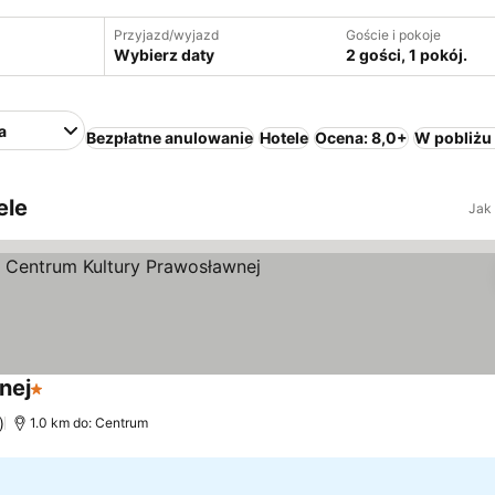
Przyjazd/wyjazd
Goście i pokoje
Wybierz daty
2 gości, 1 pokój.
a
Bezpłatne anulowanie
Hotele
Ocena: 8,0+
W pobliżu
ele
Jak
nej
1 Kategoria
)
1.0 km do: Centrum