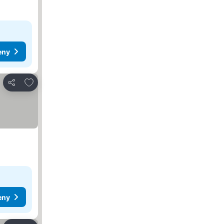
eny
Dodaj do ulubionych
Udostępnij
eny