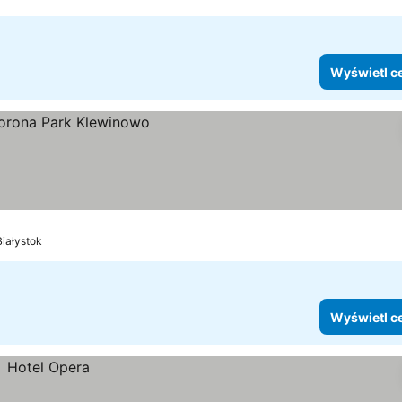
Wyświetl c
Białystok
Wyświetl c