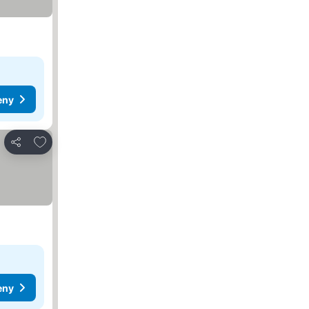
eny
Dodaj do ulubionych
Udostępnij
eny