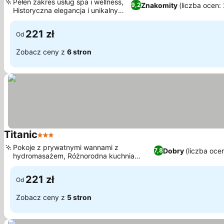
Pełen zakres usług spa i wellness,
Znakomity
(liczba ocen:
9,2
Historyczna elegancja i unikalny
design
221 zł
Od
Zobacz ceny z
6 stron
Titanic
3 Kategoria
Pokoje z prywatnymi wannami z
Dobry
(liczba oce
7,8
hydromasażem, Różnorodna kuchnia
polska i europejska
221 zł
Od
Zobacz ceny z
5 stron