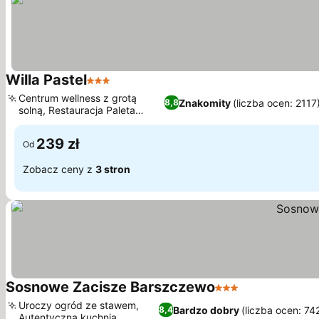
Willa Pastel
3 Kategoria
Centrum wellness z grotą
Znakomity
(liczba ocen: 2117
8,8
solną, Restauracja Paleta
Smaków
239 zł
Od
Zobacz ceny z
3 stron
Sosnowe Zacisze Barszczewo
3 Kategoria
Uroczy ogród ze stawem,
Bardzo dobry
(liczba ocen: 74
8,4
Autentyczna kuchnia