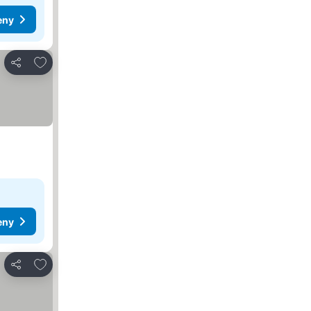
eny
Dodaj do ulubionych
Udostępnij
eny
Dodaj do ulubionych
Udostępnij