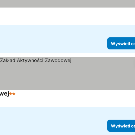
Wyświetl c
wej
2 Kategoria
Wyświetl c