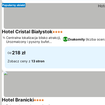
Popularny obiekt
Hotel Cristal Białystok
4 Kategoria
Centralna lokalizacja blisko atrakcji,
Znakomity
(liczba ocen
8,9
Urozmaicony i pyszny bufet
śniadaniowy
218 zł
Od
Zobacz ceny z
13 stron
Hotel Branicki
4 Kategoria