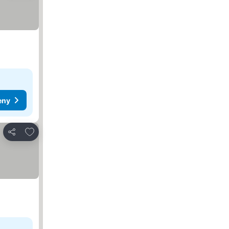
eny
Dodaj do ulubionych
Udostępnij