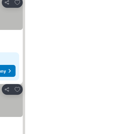
Dodaj do ulubionych
Udostępnij
eny
Dodaj do ulubionych
Udostępnij