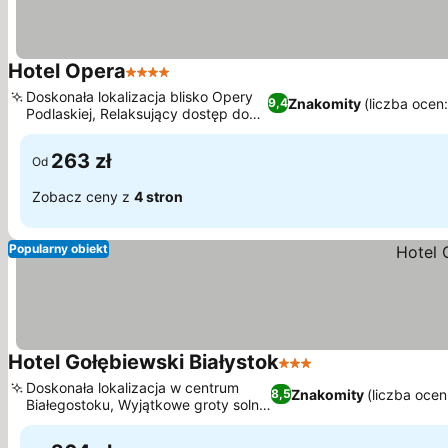
Hotel Opera
4 Kategoria
Doskonała lokalizacja blisko Opery
Znakomity
(liczba ocen
9,4
Podlaskiej, Relaksujący dostęp do
sauny
263 zł
Od
Zobacz ceny z
4 stron
Popularny obiekt
Hotel Gołębiewski Białystok
3 Kategoria
Doskonała lokalizacja w centrum
Znakomity
(liczba oce
8,5
Białegostoku, Wyjątkowe groty solne
i lodowe