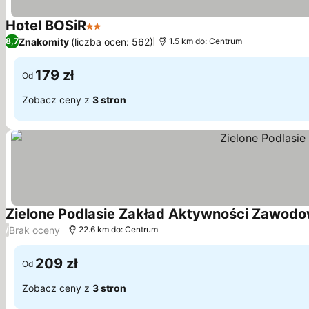
Hotel BOSiR
2 Kategoria
Znakomity
(liczba ocen: 562)
8,7
1.5 km do: Centrum
179 zł
Od
Zobacz ceny z
3 stron
Zielone Podlasie Zakład Aktywności Zawodo
Brak oceny
/
22.6 km do: Centrum
209 zł
Od
Zobacz ceny z
3 stron