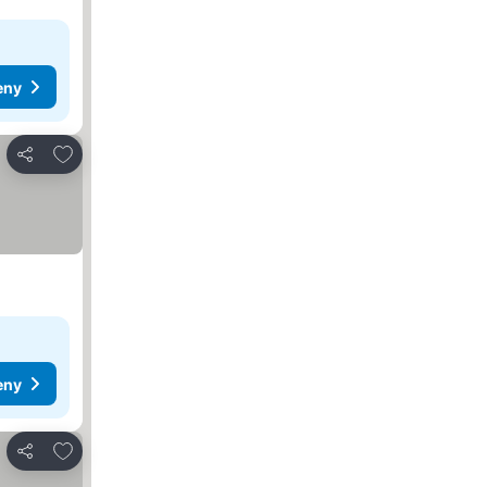
eny
Dodaj do ulubionych
Udostępnij
eny
Dodaj do ulubionych
Udostępnij