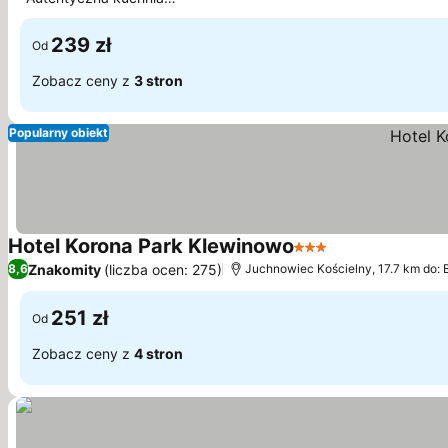
regionalna
239 zł
Od
Zobacz ceny z
3 stron
Popularny obiekt
Hotel Korona Park Klewinowo
3 Kategoria
Znakomity
(liczba ocen: 275)
8,6
Juchnowiec Kościelny, 17.7 km do: 
251 zł
Od
Zobacz ceny z
4 stron