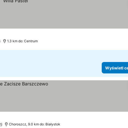
)
1.3 km do: Centrum
Wyświetl c
2)
Choroszcz, 9.0 km do: Białystok