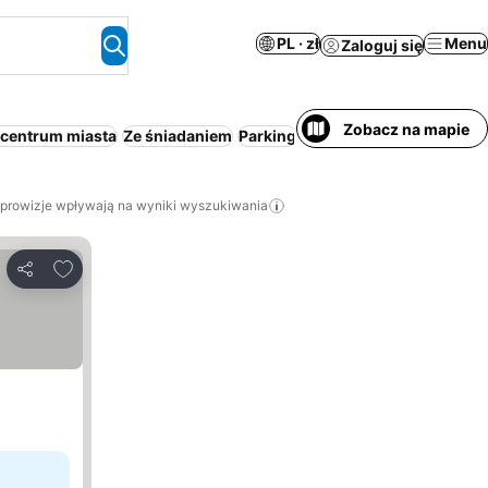
PL · zł
Menu
Zaloguj się
Zobacz na mapie
 centrum miasta
Ze śniadaniem
Parking
Basen
Śniadanie i kolacj
 prowizje wpływają na wyniki wyszukiwania
Dodaj do ulubionych
Udostępnij