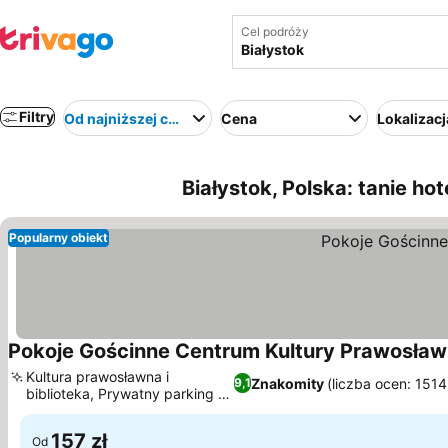
Cel podróży
Filtry
Od najniższej ceny
Cena
Lokalizacj
Białystok, Polska: tanie hot
Popularny obiekt
Pokoje Gościnne Centrum Kultury Prawosław
Kultura prawosławna i
Znakomity
(liczba ocen: 1514
9,1
biblioteka, Prywatny parking w
pobliżu
157 zł
Od