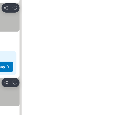
Dodaj do ulubionych
Udostępnij
eny
Dodaj do ulubionych
Udostępnij