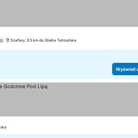
y
5)
Szaflary, 8.5 km do: Białka Tatrzańska
Wyświetl 
ńska