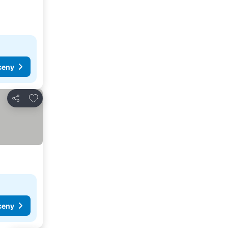
ceny
Dodaj do ulubionych
Udostępnij
ceny