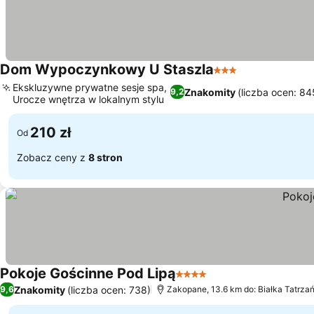
Dom Wypoczynkowy U Staszla
3 Kategoria
Wyświetl cen
Ekskluzywne prywatne sesje spa,
Znakomity
(liczba ocen: 84
9,2
Urocze wnętrza w lokalnym stylu
Wyświetl ceny
210 zł
Od
Zobacz ceny z
8 stron
Pokoje Gościnne Pod Lipą
4 Kategoria
Wyświetl ceny
Znakomity
(liczba ocen: 738)
9,6
Zakopane, 13.6 km do: Białka Tatrza