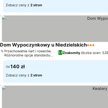
Zobacz ceny z
2 stron
Dom Wypoczynkowy u Niedzielskich
3 Kategoria
Wyświe
Przechowalnia nart i rowerów,
Znakomity
(liczba ocen: 52
8,5
Różnorodne opcje standardu
Wyświetl ceny
pokoi
140 zł
Od
Zobacz ceny z
2 stron