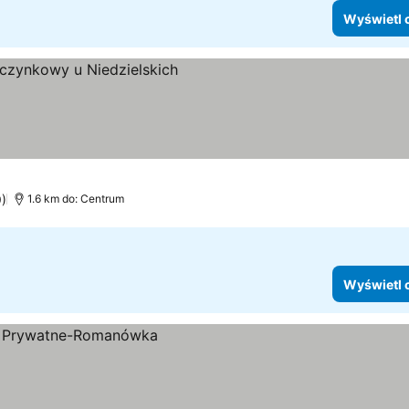
Wyświetl 
tl ceny
9)
1.6 km do: Centrum
Wyświetl 