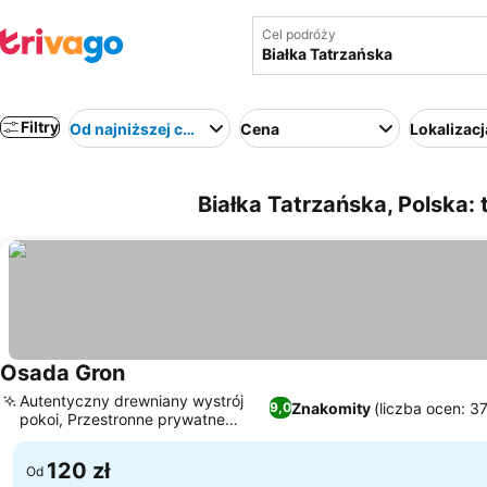
Cel podróży
Filtry
Od najniższej ceny
Cena
Lokalizacj
Białka Tatrzańska, Polska: 
Osada Gron
Wyświetl ceny
Autentyczny drewniany wystrój
Znakomity
(liczba ocen: 3
9,0
pokoi, Przestronne prywatne
Wyświetl ceny
łazienki
120 zł
Od