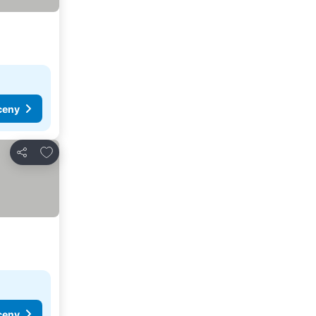
ceny
Dodaj do ulubionych
Udostępnij
ceny