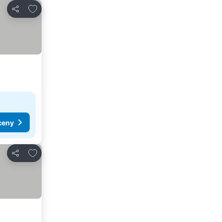
Dodaj do ulubionych
Udostępnij
ceny
Dodaj do ulubionych
Udostępnij