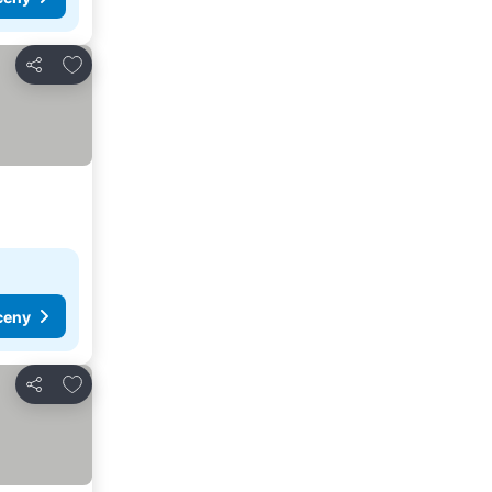
Dodaj do ulubionych
Udostępnij
ceny
Dodaj do ulubionych
Udostępnij