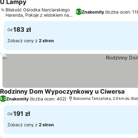
U Lampy
Wyświetl ceny
Bliskość Ośrodka Narciarskiego
Znakomity
(liczba ocen: 11
8,7
Harenda, Pokoje z widokiem na
Wyświetl ceny
góry
183 zł
Od
Zobacz ceny z
2 stron
Rodzinny Dom Wypoczynkowy u Ciwersa
Wyświ
Znakomity
(liczba ocen: 402)
9,2
Bukowina Tatrzańska, 2.9 km do: Bia
191 zł
Od
Zobacz ceny z
2 stron