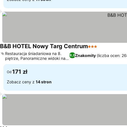
B&B HOTEL Nowy Targ Centrum
3 Kategoria
Wyświetl cen
Restauracja śniadaniowa na 8.
Znakomity
(liczba ocen: 26
9,0
piętrze, Panoramiczne widoki na
Wyświetl ceny
góry
171 zł
Od
Zobacz ceny z
14 stron