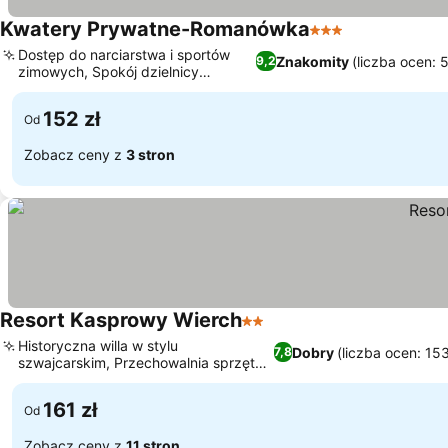
Kwatery Prywatne-Romanówka
3 Kategoria
Wyświetl cen
Dostęp do narciarstwa i sportów
Znakomity
(liczba ocen: 
9,2
zimowych, Spokój dzielnicy
Wyświetl ceny
Krzeptówki
152 zł
Od
Zobacz ceny z
3 stron
Resort Kasprowy Wierch
2 Kategoria
Wyświetl ceny
Historyczna willa w stylu
Dobry
(liczba ocen: 15
7,8
szwajcarskim, Przechowalnia sprzętu
Wyświetl ceny
narciarskiego
161 zł
Od
Zobacz ceny z
11 stron