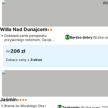
Willa Nad Dunajcem
2 Kategoria
Wyświetl ceny
Doświadczenie pensjonatu
Bardzo dobry
(liczba o
8,3
przyjaznego rodzinom, Opcje
Wyświetl ceny
śniadania w formie bufetu
206 zł
Od
Zobacz ceny z
3 stron
Jaśmin
4 Kategoria
Wyświetl ceny
Brama do Morskiego Oka i
Znakomity
(liczba ocen: 222
9,4