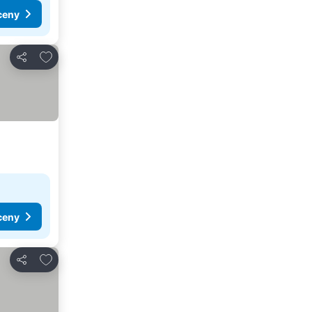
ceny
Dodaj do ulubionych
Udostępnij
ceny
Dodaj do ulubionych
Udostępnij