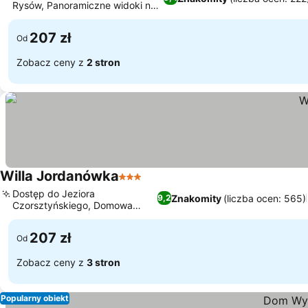
Rysów, Panoramiczne widoki na
Wyświetl ceny
Tatry
207 zł
Od
Zobacz ceny z
2 stron
Willa Jordanówka
3 Kategoria
Wyświetl ceny
Dostęp do Jeziora
Znakomity
(liczba ocen: 565)
9,2
Czorsztyńskiego, Domowa
Wyświetl ceny
kuchnia polska
207 zł
Od
Zobacz ceny z
3 stron
Popularny obiekt