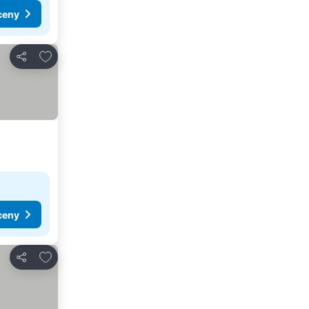
ceny
Dodaj do ulubionych
Udostępnij
ceny
Dodaj do ulubionych
Udostępnij