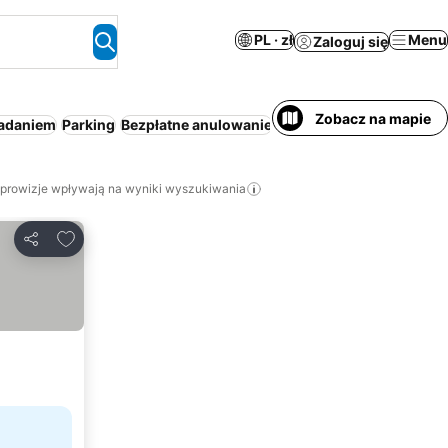
PL · zł
Menu
Zaloguj się
Zobacz na mapie
iadaniem
Parking
Bezpłatne anulowanie
Aparthotel
Basen
Klima
 prowizje wpływają na wyniki wyszukiwania
Dodaj do ulubionych
Udostępnij