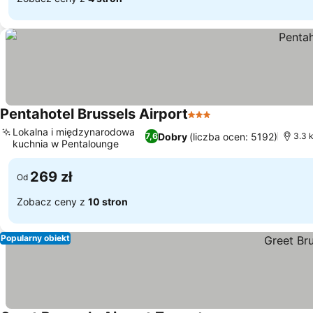
Pentahotel Brussels Airport
3 Kategoria
Lokalna i międzynarodowa
Dobry
(liczba ocen: 5192)
7,6
3.3 k
kuchnia w Pentalounge
269 zł
Od
Zobacz ceny z
10 stron
Popularny obiekt