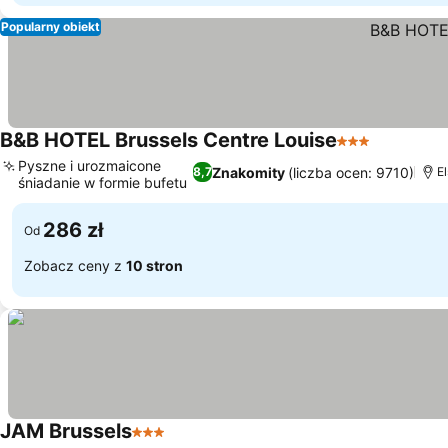
Popularny obiekt
B&B HOTEL Brussels Centre Louise
3 Kategoria
Pyszne i urozmaicone
Znakomity
(liczba ocen: 9710)
8,7
E
śniadanie w formie bufetu
286 zł
Od
Zobacz ceny z
10 stron
JAM Brussels
3 Kategoria