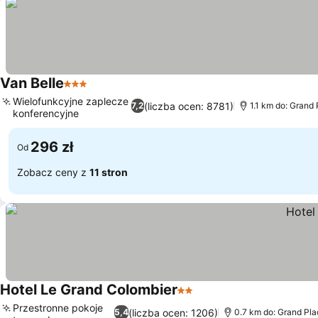
Van Belle
3 Kategoria
Wielofunkcyjne zaplecze
(liczba ocen: 8781)
7,2
1.1 km do: Grand
konferencyjne
296 zł
Od
Zobacz ceny z
11 stron
Hotel Le Grand Colombier
2 Kategoria
Przestronne pokoje
(liczba ocen: 1206)
5,4
0.7 km do: Grand Pla