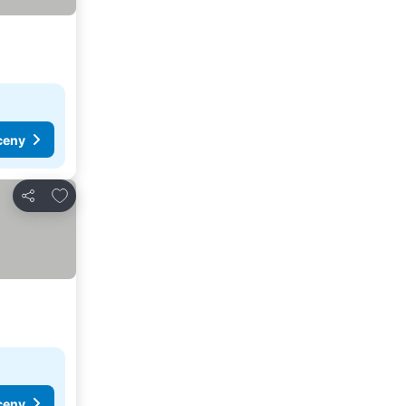
ceny
Dodaj do ulubionych
Udostępnij
ceny