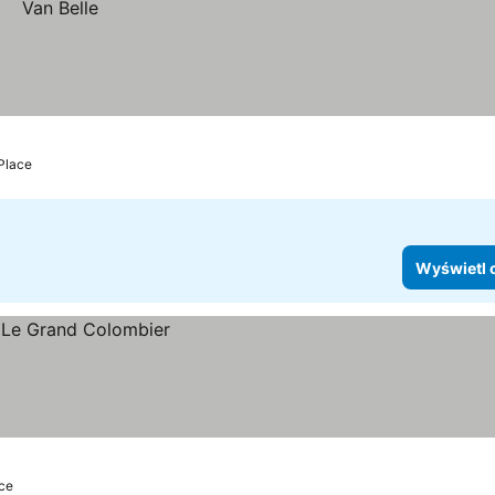
 Place
Wyświetl 
ce