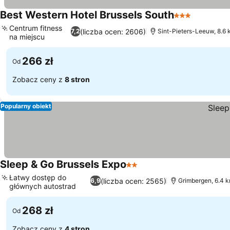
Best Western Hotel Brussels South
3 Kategoria
Centrum fitness
(liczba ocen: 2606)
7,2
Sint-Pieters-Leeuw, 8.6 
na miejscu
266 zł
Od
Zobacz ceny z
8 stron
Popularny obiekt
Sleep & Go Brussels Expo
2 Kategoria
Łatwy dostęp do
(liczba ocen: 2565)
6,9
Grimbergen, 6.4 k
głównych autostrad
268 zł
Od
Zobacz ceny z
4 stron