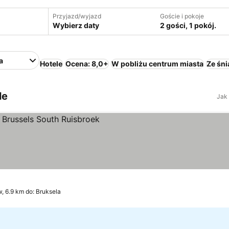
Przyjazd/wyjazd
Goście i pokoje
Wybierz daty
2 gości, 1 pokój.
a
Hotele
Ocena: 8,0+
W pobliżu centrum miasta
Ze śn
le
Jak
a
, 6.9 km do: Bruksela