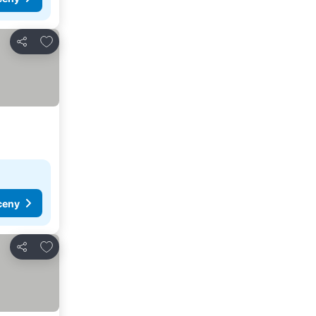
Dodaj do ulubionych
Udostępnij
ceny
Dodaj do ulubionych
Udostępnij