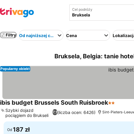
Cel podróży
Filtry
Od najniższej ceny
Cena
Lokalizacj
Bruksela, Belgia: tanie hote
Popularny obiekt
ibis budget Brussels South Ruisbroek
2 Kategori
Szybki dojazd
(liczba ocen: 6426)
7,1
Sint-Pieters-Leeuw
pociągiem do Brukseli
187 zł
Od