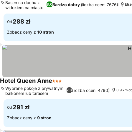
Basen na dachu z
Bardzo dobry
(liczba ocen: 7676)
8,0
Else
widokiem na miasto
288 zł
Od
Zobacz ceny z
10 stron
Hotel Queen Anne
3 Kategoria
Wybrane pokoje z prywatnym
(liczba ocen: 4790)
7,3
0.9 km d
balkonem lub tarasem
291 zł
Od
Zobacz ceny z
9 stron