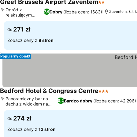
Greet Brussels Airport Zaventem
2 Kategoria
Ogród z
Dobry
(liczba ocen: 1683)
7,6
Zaventem, 8.4 k
relaksującym
tarasem
271 zł
Od
Zobacz ceny z
8 stron
Popularny obiekt
Bedford Hotel & Congress Centre
3 Kategoria
Panoramiczny bar na
Bardzo dobry
(liczba ocen: 42 296)
8,2
dachu z widokiem na
miasto
274 zł
Od
Zobacz ceny z
12 stron