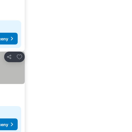
ceny
Dodaj do ulubionych
Udostępnij
ceny