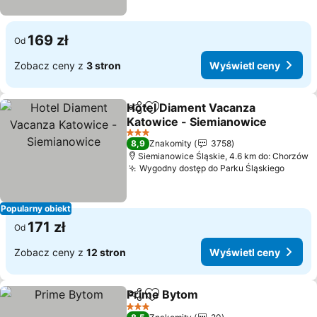
169 zł
Od
Zobacz ceny z
3 stron
Wyświetl ceny
Hotel Diament Vacanza
Udostępnij
Dodaj do ulubionych
Katowice - Siemianowice
Wyświetl ceny
3 Kategoria
8,9
Znakomity
3758
Siemianowice Śląskie, 4.6 km do: Chorzów
Wygodny dostęp do Parku Śląskiego
Wyświ
Popularny obiekt
171 zł
Od
Zobacz ceny z
12 stron
Wyświetl ceny
Prime Bytom
Udostępnij
Dodaj do ulubionych
Wyświetl cen
3 Kategoria