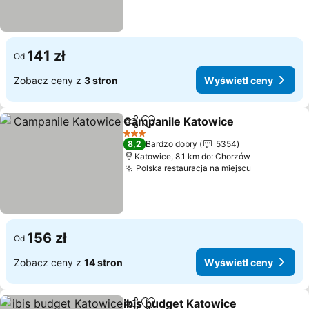
141 zł
Od
Zobacz ceny z
3 stron
Wyświetl ceny
Campanile Katowice
Udostępnij
Dodaj do ulubionych
Wyświ
3 Kategoria
8,2
Bardzo dobry
5354
Katowice, 8.1 km do: Chorzów
Polska restauracja na miejscu
Wyświetl c
156 zł
Od
Zobacz ceny z
14 stron
Wyświetl ceny
ibis budget Katowice