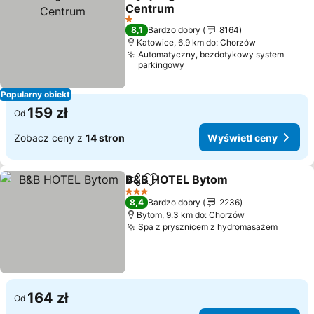
Udostępnij
Dodaj do ulubionych
Centrum
Wyświetl ceny
1 Kategoria
8,1
Bardzo dobry
8164
Katowice, 6.9 km do: Chorzów
Automatyczny, bezdotykowy system
parkingowy
Popularny obiekt
159 zł
Od
Zobacz ceny z
14 stron
Wyświetl ceny
B&B HOTEL Bytom
Udostępnij
Dodaj do ulubionych
Wyświet
3 Kategoria
8,4
Bardzo dobry
2236
Bytom, 9.3 km do: Chorzów
Spa z prysznicem z hydromasażem
Wyświe
164 zł
Od