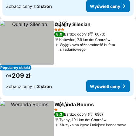
Zobacz ceny z
3 stron
Wyświetl ceny
Quality Silesian
Udostępnij
Dodaj do ulubionych
Wyświetl c
3 Kategoria
8,0
Bardzo dobry
6073
Katowice, 7.9 km do: Chorzów
Wyjątkowa różnorodność bufetu
śniadaniowego
Popularny obiekt
209 zł
Od
Zobacz ceny z
3 stron
Wyświetl ceny
Weranda Rooms
Udostępnij
Dodaj do ulubionych
Wyświetl 
1 Kategoria
8,3
Bardzo dobry
690
Tychy, 19.1 km do: Chorzów
Muzyka na żywo i miejsce koncertowe
Wyś