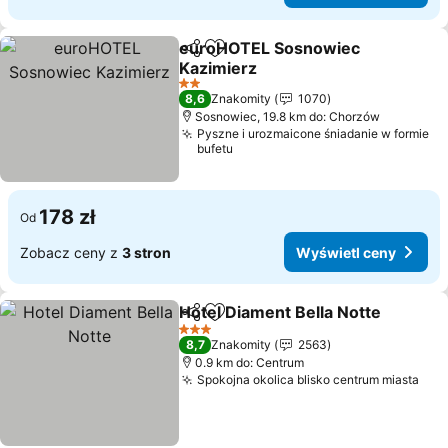
euroHOTEL Sosnowiec
Udostępnij
Dodaj do ulubionych
Kazimierz
Wyświetl ceny
2 Kategoria
8,6
Znakomity
1070
Sosnowiec, 19.8 km do: Chorzów
Pyszne i urozmaicone śniadanie w formie
bufetu
178 zł
Od
Zobacz ceny z
3 stron
Wyświetl ceny
Hotel Diament Bella Notte
Udostępnij
Dodaj do ulubionych
3 Kategoria
8,7
Znakomity
2563
0.9 km do: Centrum
Spokojna okolica blisko centrum miasta
Wyś