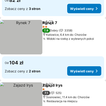
82 zł
Od
Zobacz ceny z
3 stron
Wyświetl ceny
Rynek 7
Udostępnij
Dodaj do ulubionych
Wyświetl ceny
2 Kategoria
7,9
Dobry
3358
Katowice, 6.4 km do: Chorzów
Widoki na rzekę z wybranych pokoi
Wyświe
104 zł
Od
Zobacz ceny z
2 stron
Wyświetl ceny
Zajazd Irys
Udostępnij
Dodaj do ulubionych
Wyświetl ceny
1 Kategoria
7,1
525
Sosnowiec, 11.4 km do: Chorzów
Restauracja na miejscu
Wyświetl ceny