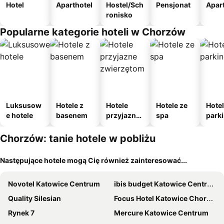
Hotel
Aparthotel
Hostel/Sch
Pensjonat
Apar
ronisko
Popularne kategorie hoteli w Chorzów
Luksusow
Hotele z
Hotele
Hotele ze
Hotel
e hotele
basenem
przyjazne
spa
park
zwierzęto
m
m
Chorzów: tanie hotele w pobliżu
Następujące hotele mogą Cię również zainteresować...
Novotel Katowice Centrum
ibis budget Katowice Centrum
Quality Silesian
Focus Hotel Katowice Chorzów
Rynek 7
Mercure Katowice Centrum