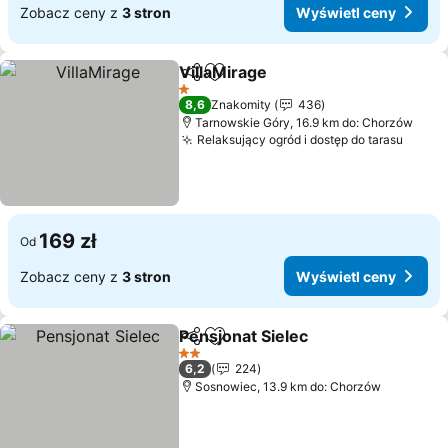
Zobacz ceny z
3 stron
Wyświetl ceny
VillaMirage
Udostępnij
Dodaj do ulubionych
Wyświetl ceny
1 Kategoria
8,6
Znakomity
436
Tarnowskie Góry, 16.9 km do: Chorzów
Relaksujący ogród i dostęp do tarasu
Wyświ
169 zł
Od
Zobacz ceny z
3 stron
Wyświetl ceny
Pensjonat Sielec
Udostępnij
Dodaj do ulubionych
Wyświetl 
2 Kategoria
6,2
224
Sosnowiec, 13.9 km do: Chorzów