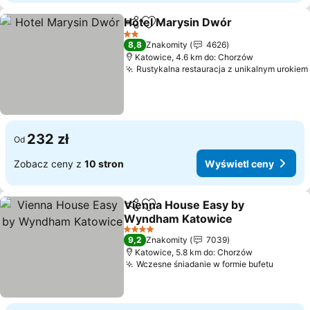
Hotel Marysin Dwór
Udostępnij
Dodaj do ulubionych
Wyświ
2 Kategoria
8,8
Znakomity
4626
Katowice, 4.6 km do: Chorzów
Rustykalna restauracja z unikalnym urokiem
232 zł
Od
Zobacz ceny z
10 stron
Wyświetl ceny
Vienna House Easy by
Udostępnij
Dodaj do ulubionych
Wyndham Katowice
Wyświetl ceny
4 Kategoria
9,2
Znakomity
7039
Katowice, 5.8 km do: Chorzów
Wczesne śniadanie w formie bufetu
Wyświe