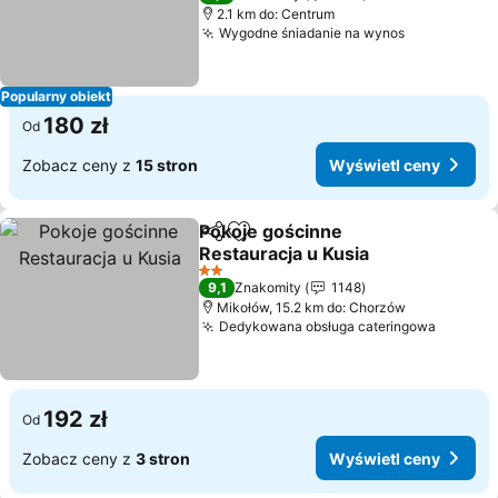
2.1 km do: Centrum
Wygodne śniadanie na wynos
Wyświetl c
Popularny obiekt
180 zł
Od
Zobacz ceny z
15 stron
Wyświetl ceny
Pokoje gościnne
Udostępnij
Dodaj do ulubionych
Restauracja u Kusia
Wyświetl ceny
2 Kategoria
9,1
Znakomity
1148
Mikołów, 15.2 km do: Chorzów
Dedykowana obsługa cateringowa
Wyświe
192 zł
Od
Zobacz ceny z
3 stron
Wyświetl ceny