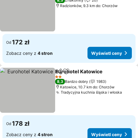
8,5
Znakomity
20
Radzionków, 9.3 km do: Chorzów
172 zł
Od
Zobacz ceny z
4 stron
Wyświetl ceny
Eurohotel Katowice
Udostępnij
Dodaj do ulubionych
Wyświe
2 Kategoria
8,3
Bardzo dobry
1983
Katowice, 10.7 km do: Chorzów
Tradycyjna kuchnia śląska i włoska
Wyświe
178 zł
Od
Zobacz ceny z
4 stron
Wyświetl ceny