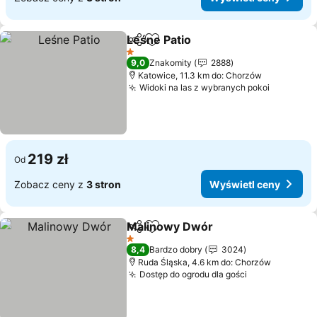
Leśne Patio
Udostępnij
Dodaj do ulubionych
Wyświetl ceny
1 Kategoria
9,0
Znakomity
2888
Katowice, 11.3 km do: Chorzów
Widoki na las z wybranych pokoi
Wyświetl
219 zł
Od
Zobacz ceny z
3 stron
Wyświetl ceny
Malinowy Dwór
Udostępnij
Dodaj do ulubionych
Wyświetl 
1 Kategoria
8,4
Bardzo dobry
3024
Ruda Śląska, 4.6 km do: Chorzów
Dostęp do ogrodu dla gości
Wyświetl ce