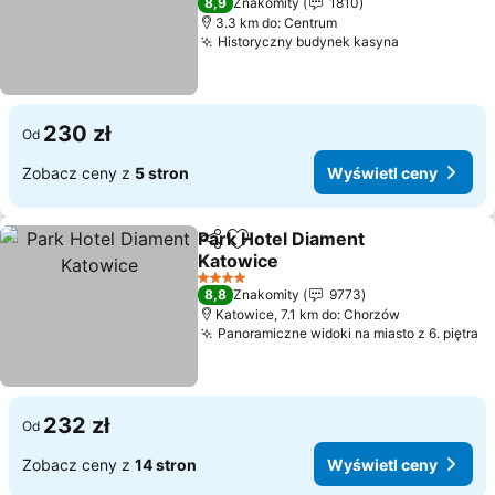
8,9
Znakomity
1810
3.3 km do: Centrum
Historyczny budynek kasyna
Wyświetl c
230 zł
Od
Zobacz ceny z
5 stron
Wyświetl ceny
Park Hotel Diament
Udostępnij
Dodaj do ulubionych
Katowice
Wyświetl ceny
4 Kategoria
8,8
Znakomity
9773
Katowice, 7.1 km do: Chorzów
Panoramiczne widoki na miasto z 6. piętra
W
232 zł
Od
Zobacz ceny z
14 stron
Wyświetl ceny