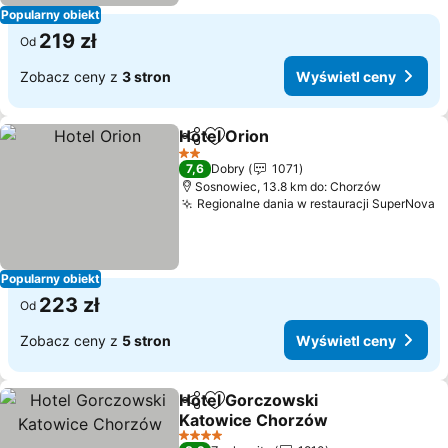
Popularny obiekt
219 zł
Od
Zobacz ceny z
3 stron
Wyświetl ceny
Hotel Orion
Udostępnij
Dodaj do ulubionych
Wyświetl ceny
2 Kategoria
7,6
Dobry
1071
Sosnowiec, 13.8 km do: Chorzów
Regionalne dania w restauracji SuperNova
W
Popularny obiekt
223 zł
Od
Zobacz ceny z
5 stron
Wyświetl ceny
Hotel Gorczowski
Udostępnij
Dodaj do ulubionych
Katowice Chorzów
Wyświetl ceny
4 Kategoria