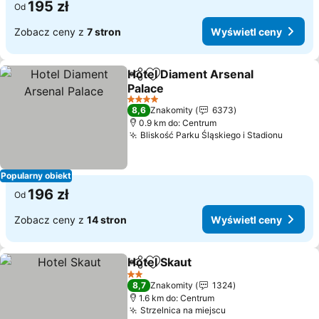
195 zł
Od
Zobacz ceny z
7 stron
Wyświetl ceny
Hotel Diament Arsenal
Udostępnij
Dodaj do ulubionych
Palace
Wyświetl ceny
4 Kategoria
8,6
Znakomity
6373
0.9 km do: Centrum
Bliskość Parku Śląskiego i Stadionu
Wyświe
Popularny obiekt
196 zł
Od
Zobacz ceny z
14 stron
Wyświetl ceny
Hotel Skaut
Udostępnij
Dodaj do ulubionych
Wyświetl ceny
2 Kategoria
8,7
Znakomity
1324
1.6 km do: Centrum
Strzelnica na miejscu
Wyświetl ceny