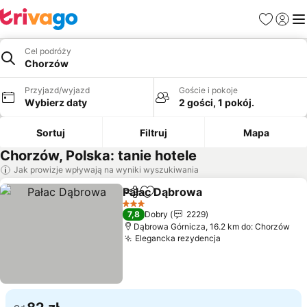
Ulubione
Zaloguj
Me
Cel podróży
Chorzów
Przyjazd/wyjazd
Goście i pokoje
Wybierz daty
2 gości, 1 pokój.
Sortuj
Filtruj
Mapa
Chorzów, Polska: tanie hotele
Jak prowizje wpływają na wyniki wyszukiwania
Pałac Dąbrowa
Udostępnij
Dodaj do ulubionych
Wyświetl c
3 Kategoria
7,8
Dobry
2229
Dąbrowa Górnicza, 16.2 km do: Chorzów
Elegancka rezydencja
Wyświetl ceny