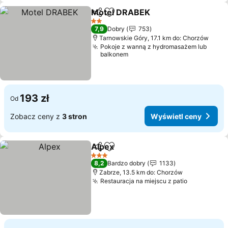
Motel DRABEK
Udostępnij
Dodaj do ulubionych
Wyświetl c
2 Kategoria
7,9
Dobry
753
Tarnowskie Góry, 17.1 km do: Chorzów
Pokoje z wanną z hydromasażem lub
balkonem
193 zł
Od
Zobacz ceny z
3 stron
Wyświetl ceny
Alpex
Udostępnij
Dodaj do ulubionych
Wyświetl ceny
3 Kategoria
8,2
Bardzo dobry
1133
Zabrze, 13.5 km do: Chorzów
Restauracja na miejscu z patio
Wyświetl 