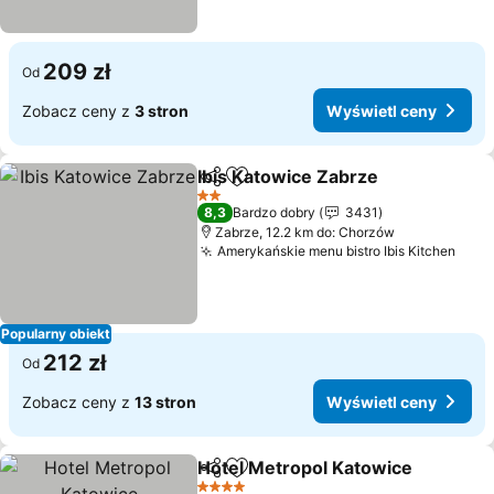
209 zł
Od
Zobacz ceny z
3 stron
Wyświetl ceny
Ibis Katowice Zabrze
Udostępnij
Dodaj do ulubionych
Wyśw
2 Kategoria
8,3
Bardzo dobry
3431
Zabrze, 12.2 km do: Chorzów
Amerykańskie menu bistro Ibis Kitchen
Wyśw
Popularny obiekt
212 zł
Od
Zobacz ceny z
13 stron
Wyświetl ceny
Hotel Metropol Katowice
Udostępnij
Dodaj do ulubionych
W