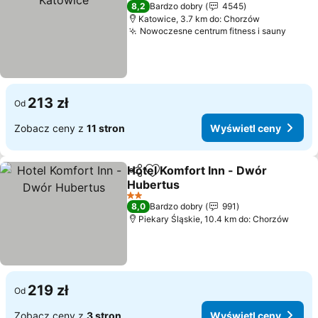
4 Kategoria
8,2
Bardzo dobry
4545
Katowice, 3.7 km do: Chorzów
Nowoczesne centrum fitness i sauny
Wyświ
213 zł
Od
Zobacz ceny z
11 stron
Wyświetl ceny
Hotel Komfort Inn - Dwór
Udostępnij
Dodaj do ulubionych
Hubertus
Wyświetl ceny
2 Kategoria
8,0
Bardzo dobry
991
Piekary Śląskie, 10.4 km do: Chorzów
219 zł
Od
Zobacz ceny z
3 stron
Wyświetl ceny