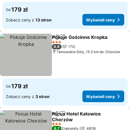
179 zł
Od
Zobacz ceny z
13 stron
Wyświetl ceny
Pokoje Gościnne Kropka
Udostępnij
Dodaj do ulubionych
W
3 Kategoria
6,9
172
Tarnowskie Góry, 15.3 km do: Chorzów
179 zł
Od
Zobacz ceny z
3 stron
Wyświetl ceny
Focus Hotel Katowice
Udostępnij
Dodaj do ulubionych
Chorzów
Wyświetl ceny
3 Kategoria
8,7
Znakomity
4819