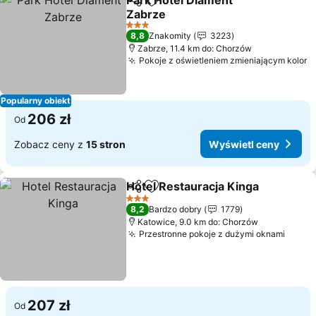
Park Hotel Diament
Udostępnij
Dodaj do ulubionych
Zabrze
Wyświetl ceny
3 Kategoria
8,8
Znakomity
3223
Zabrze, 11.4 km do: Chorzów
Pokoje z oświetleniem zmieniającym kolor
W
Popularny obiekt
206 zł
Od
Zobacz ceny z
15 stron
Wyświetl ceny
Hotel Restauracja Kinga
Udostępnij
Dodaj do ulubionych
Wy
3 Kategoria
8,2
Bardzo dobry
1779
Katowice, 9.0 km do: Chorzów
Przestronne pokoje z dużymi oknami
Wyświ
207 zł
Od