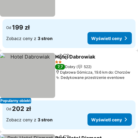
199 zł
Od
Zobacz ceny z
3 stron
Wyświetl ceny
Hotel Dabrowiak
Udostępnij
Dodaj do ulubionych
Wyświetl 
2 Kategoria
7,7
Dobry
522
Dąbrowa Górnicza, 19.6 km do: Chorzów
Dedykowane przestrzenie eventowe
Wyświ
Popularny obiekt
202 zł
Od
Zobacz ceny z
3 stron
Wyświetl ceny