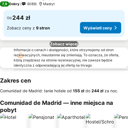
3 Kategoria
7,9
Dobry
9089
Madryt
244 zł
Od
Zobacz ceny z
9 stron
Wyświetl ceny
Zobacz więcej
Informacje o cenach i dostępności, które otrzymujemy od stron
rezerwacyjnych, nieustannie się zmieniają. To oznacza, że oferta,
którą znajdziesz na stronie rezerwacyjnej, nie zawsze będzie
identyczna z odpowiadającą jej ofertą na trivago.
Zakres cen
Comunidad de Madrid: tanie hotele od
‎155 zł
do
‎244 zł
za noc.
Comunidad de Madrid — inne miejsca na
pobyt