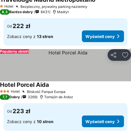
Wyświetl ceny
Hotel
Bezpieczny, prywatny parking naziemny
Wyświetl ceny
1 Kategoria
8,3
Bardzo dobry
8431
Madryt
222 zł
Od
Zobacz ceny z
13 stron
Wyświetl ceny
Popularny obiekt
Udostępni
Do
Hotel Porcel Aida
Wyświetl ceny
Hotel
Bliskość Parque Europa
Wyświetl ceny
3 Kategoria
7,7
Dobry
3269
Torrejón de Ardoz
223 zł
Od
Zobacz ceny z
10 stron
Wyświetl ceny