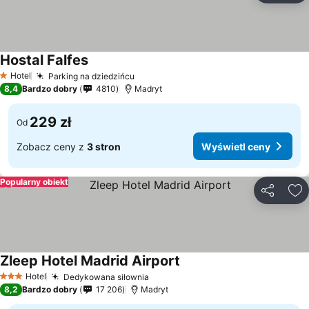
Hostal Falfes
Wyświetl ceny
Hotel
Parking na dziedzińcu
Wyświetl ceny
1 Kategoria
8,4
Bardzo dobry
4810
Madryt
229 zł
Od
Zobacz ceny z
3 stron
Wyświetl ceny
Popularny obiekt
Udostępni
Do
Zleep Hotel Madrid Airport
Wyświetl ceny
Hotel
Dedykowana siłownia
Wyświetl ceny
3 Kategoria
8,2
Bardzo dobry
17 206
Madryt