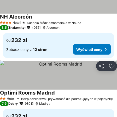
NH Alcorcón
Wyświetl ceny
Hotel
Kuchnia śródziemnomorska w Nhube
Wyświetl ceny
4 Kategoria
8,5
Znakomity
4055
Alcorcón
232 zł
Od
Zobacz ceny z
12 stron
Wyświetl ceny
Udostępni
Do
Optimi Rooms Madrid
Wyświetl ceny
Hotel
Bezpieczeństwo i prywatność dla podróżujących w pojedynkę
Wy
2 Kategoria
7,9
Dobry
9801
Madryt
232 zł
Od