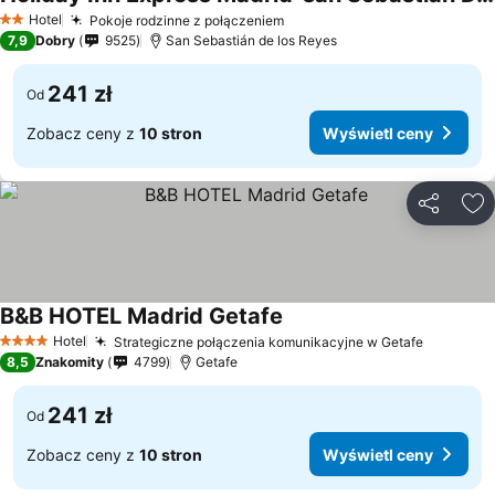
Wyświetl ceny
Hotel
Pokoje rodzinne z połączeniem
Wyświetl ceny
2 Kategoria
7,9
Dobry
9525
San Sebastián de los Reyes
241 zł
Od
Zobacz ceny z
10 stron
Wyświetl ceny
Udostępni
Do
B&B HOTEL Madrid Getafe
Wyświetl ceny
Hotel
Strategiczne połączenia komunikacyjne w Getafe
Wyświet
4 Kategoria
8,5
Znakomity
4799
Getafe
241 zł
Od
Zobacz ceny z
10 stron
Wyświetl ceny