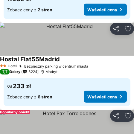
Zobacz ceny z
2 stron
Wyświetl ceny
Udostępni
Do
Hostal Flat55Madrid
Wyświetl ceny
Hotel
Bezpieczny parking w centrum miasta
Wyświetl ceny
2 Kategoria
7,7
Dobry
3224
Madryt
233 zł
Od
Zobacz ceny z
6 stron
Wyświetl ceny
Popularny obiekt
Udostępni
Do