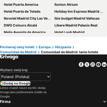
Hotel Puerta America
Ilunion Atrium
Hotel Puerta de Toledo
Holiday Inn Express Madrid Leganes
Novotel Madrid City Las Ventas
ibis budget Madrid Vallecas
DWO Colours Alcalá
Líbere Madrid Palacio Real
Melia Avenida de America
Hotel Loob Madrid
NYX Hotel Madrid by Leonardo Hotels
Holiday Inn Express Madrid-san Sebastian D/l Reyes By Ihg
Voco Madrid - Retiro By Ihg
Hotel Europa
Porównaj ceny hoteli
Europa
Hiszpania
Comunidad de Madrid
Comunidad de Madrid: tanie hotele
Holiday Inn Express Madrid - Alcorcon By Ihg
Crowne Plaza Madrid Airport By Ihg
Erase un Hotel
Hostal Condestable
Facebook
Twitter
Insta
Yo
Optimi Rooms Madrid
Ilunion Suites Madrid
Wybierz swój kraj
Senator Barajas
Eurostars Plaza Mayor
Hotel Mediodia
Eurostars Madrid Tower
Dodaj na Google
Holiday Inn Express Madrid - Airport By Ihg
Anaco
Łatwo znajdź nasze wyniki: dodaj
trivago jako preferowane źródło na
Ibis Styles Madrid City Las Ventas
Hilton Madrid Airport
Google.
Firma
Zleep Hotel Madrid Airport
NH Madrid Ribera del Manzanares