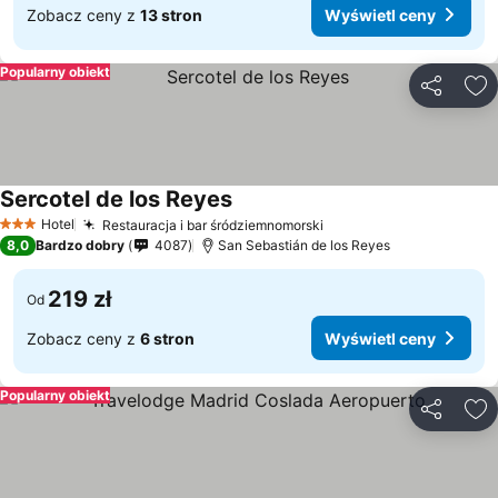
Zobacz ceny z
13 stron
Wyświetl ceny
Popularny obiekt
Udostępni
Do
Sercotel de los Reyes
Wyświetl ceny
Hotel
Restauracja i bar śródziemnomorski
Wyświetl ceny
3 Kategoria
8,0
Bardzo dobry
4087
San Sebastián de los Reyes
219 zł
Od
Zobacz ceny z
6 stron
Wyświetl ceny
Popularny obiekt
Udostępni
Do