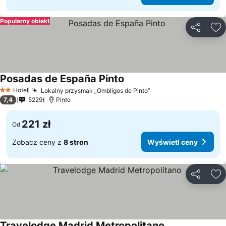
Popularny obiekt
Udostępni
Do
Posadas de España Pinto
Wyświetl ceny
Hotel
Lokalny przysmak „Ombligos de Pinto”
Wyświetl ceny
2 Kategoria
7,4
5229
Pinto
221 zł
Od
Zobacz ceny z
8 stron
Wyświetl ceny
Udostępni
Do
Travelodge Madrid Metropolitano