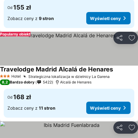
155 zł
Od
Zobacz ceny z
9 stron
Wyświetl ceny
Popularny obiekt
Udostępni
Do
Travelodge Madrid Alcalá de Henares
Wyświetl 
Hotel
Strategiczna lokalizacja w dzielnicy La Garena
Wyświetl ce
3 Kategoria
8,2
Bardzo dobry
5422
Alcalá de Henares
168 zł
Od
Zobacz ceny z
11 stron
Wyświetl ceny
Udostępni
Do