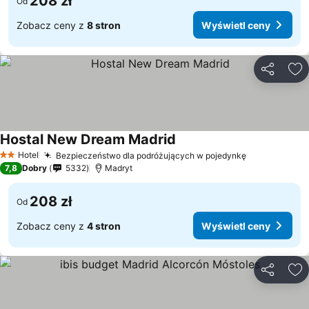
208 zł
Od
Zobacz ceny z
8 stron
Wyświetl ceny
Udostępni
Do
Hostal New Dream Madrid
Wyświetl ceny
Hotel
Bezpieczeństwo dla podróżujących w pojedynkę
Wyświetl c
2 Kategoria
7,8
Dobry
5332
Madryt
208 zł
Od
Zobacz ceny z
4 stron
Wyświetl ceny
Udostępni
Do