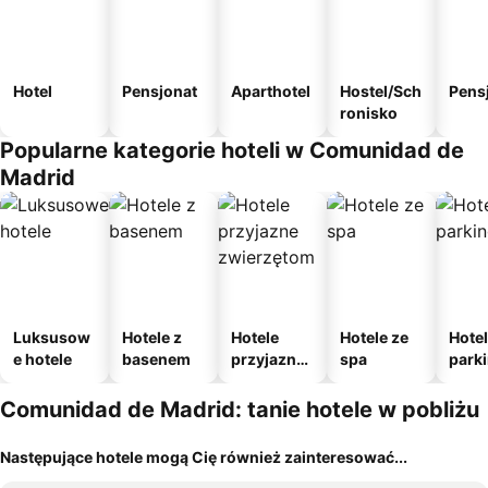
Hotel
Pensjonat
Aparthotel
Hostel/Sch
Pens
ronisko
Popularne kategorie hoteli w Comunidad de
Madrid
Luksusow
Hotele z
Hotele
Hotele ze
Hotel
e hotele
basenem
przyjazne
spa
park
zwierzęto
m
m
Comunidad de Madrid: tanie hotele w pobliżu
Następujące hotele mogą Cię również zainteresować...