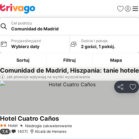
Ulubione
Zaloguj
Me
Cel podróży
Comunidad de Madrid
Przyjazd/wyjazd
Goście i pokoje
Wybierz daty
2 gości, 1 pokój.
Sortuj
Filtruj
Mapa
Comunidad de Madrid, Hiszpania: tanie hotele
Jak prowizje wpływają na wyniki wyszukiwania
Udostępni
Do
Hotel Cuatro Caños
Wyświetl ceny
Hotel
Niedrogie zakwaterowanie
Wyświetl ceny
2 Kategoria
7,4
1407
Alcalá de Henares