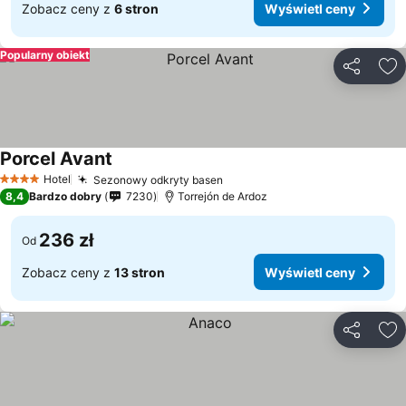
Zobacz ceny z
6 stron
Wyświetl ceny
Popularny obiekt
Udostępni
Do
Porcel Avant
Wyświetl ceny
Hotel
Sezonowy odkryty basen
Wyświetl ceny
4 Kategoria
8,4
Bardzo dobry
7230
Torrejón de Ardoz
236 zł
Od
Zobacz ceny z
13 stron
Wyświetl ceny
Udostępni
Do