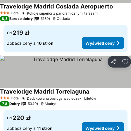
Travelodge Madrid Coslada Aeropuerto
Wyświet
Hotel
Pokoje superior z panoramicznymi tarasami
Wyświetl ceny
3 Kategoria
8,3
Bardzo dobry
5180
Coslada
219 zł
Od
Zobacz ceny z
10 stron
Wyświetl ceny
Udostępni
Do
Travelodge Madrid Torrelaguna
Wyświetl ceny
Hotel
Dedykowana obsługa wycieczek i biletów
Wyświetl ceny
3 Kategoria
7,8
Dobry
5340
Madryt
220 zł
Od
Zobacz ceny z
11 stron
Wyświetl ceny