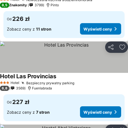
Wyświetl ceny
3 Kategoria
8,5
Znakomity
3799
Pinto
226 zł
Od
Zobacz ceny z
11 stron
Wyświetl ceny
Udostępni
Do
Hotel Las Provincias
Wyświetl ceny
Hotel
Bezpieczny prywatny parking
Wyświetl ceny
3 Kategoria
6,8
3569
Fuenlabrada
227 zł
Od
Zobacz ceny z
7 stron
Wyświetl ceny