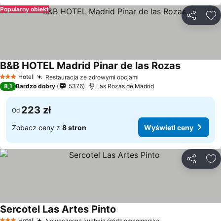
Popularny obiekt
Udostępni
Do
B&B HOTEL Madrid Pinar de las Rozas
Wyświetl 
Hotel
Restauracja ze zdrowymi opcjami
Wyświetl ceny
3 Kategoria
8,1
Bardzo dobry
5376
Las Rozas de Madrid
223 zł
Od
Zobacz ceny z
8 stron
Wyświetl ceny
Udostępni
Do
Sercotel Las Artes Pinto
Wyświetl ceny
Hotel
Nowoczesna kuchnia śródziemnomorska