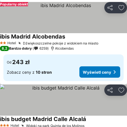
Popularny obiekt
Udostępni
Do
ibis Madrid Alcobendas
Wyświetl ceny
Hotel
Dźwiękoszczelne pokoje z widokiem na miasto
Wyświetl cen
2 Kategoria
8,2
Bardzo dobry
6259
Alcobendas
243 zł
Od
Zobacz ceny z
10 stron
Wyświetl ceny
Udostępni
Do
ibis budget Madrid Calle Alcalá
Wyświetl ceny
Hotel
Widoki na park Quinta de los Molinos
Wyświetl ceny