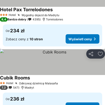
Hotel Pax Torrelodones
Wyświetl ceny
Hotel
Wygodny dojazd do Madrytu
Wyświetl ceny
3 Kategoria
8,4
Bardzo dobry
4395
Torrelodones
234 zł
Od
Zobacz ceny z
10 stron
Wyświetl ceny
Udostępni
Do
Cubik Rooms
Wyświetl ceny
Hotel
Odkrywaj dzielnicę Malasaña
Wyświetl ceny
2 Kategoria
7,2
547
Madryt
236 zł
Od