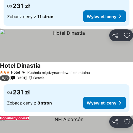
231 zł
Od
Zobacz ceny z
11 stron
Wyświetl ceny
Udostępni
Do
Hotel Dinastia
Wyświetl ceny
Hotel
Kuchnia międzynarodowa i orientalna
Wyświetl ceny
3 Kategoria
6,6
3391
Getafe
231 zł
Od
Zobacz ceny z
8 stron
Wyświetl ceny
Popularny obiekt
Udostępni
Do