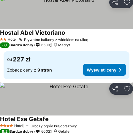
Udostępni
Do
Hostal Abel Victoriano
Wyświetl ceny
Hotel
Prywatne balkony z widokiem na ulicę
Wyświetl ceny
2 Kategoria
8,1
Bardzo dobry
6500
Madryt
227 zł
Od
Zobacz ceny z
9 stron
Wyświetl ceny
Udostępni
Do
Hotel Exe Getafe
Wyświetl ceny
Hotel
Uroczy ogród krajobrazowy
Wyświetl ceny
4 Kategoria
8,2
Bardzo dobry
6002
Getafe