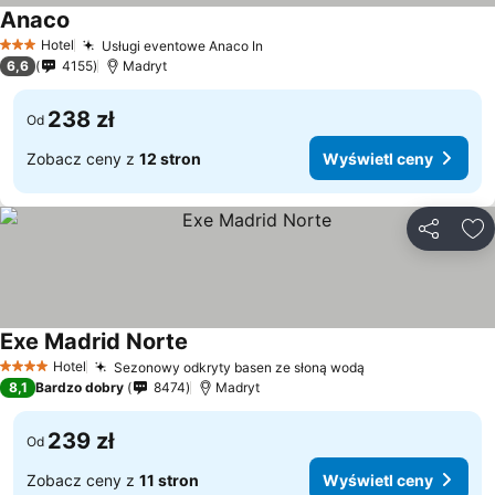
Anaco
Wyświetl ceny
Hotel
Usługi eventowe Anaco In
Wyświetl ceny
3 Kategoria
6,6
4155
Madryt
238 zł
Od
Zobacz ceny z
12 stron
Wyświetl ceny
Udostępni
Do
Exe Madrid Norte
Wyświetl ceny
Hotel
Sezonowy odkryty basen ze słoną wodą
Wyświetl ceny
4 Kategoria
8,1
Bardzo dobry
8474
Madryt
239 zł
Od
Zobacz ceny z
11 stron
Wyświetl ceny