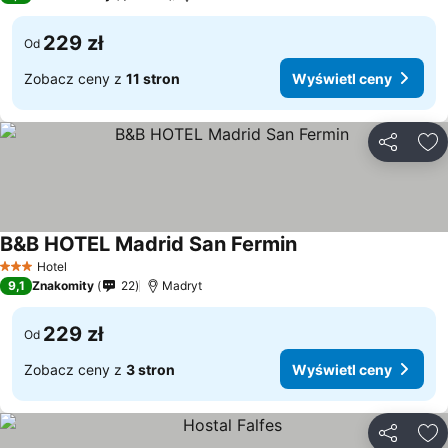
229 zł
Od
Zobacz ceny z
11 stron
Wyświetl ceny
Udostępni
Do
B&B HOTEL Madrid San Fermin
Wyświetl ceny
Hotel
3 Kategoria
9,1
Znakomity
22
Madryt
229 zł
Od
Zobacz ceny z
3 stron
Wyświetl ceny
Udostępni
Do