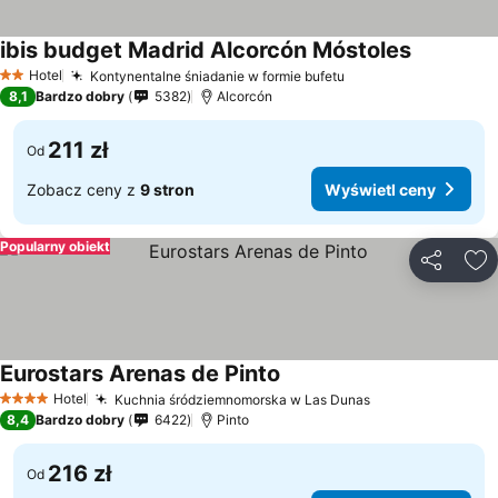
ibis budget Madrid Alcorcón Móstoles
Wyświetl 
Hotel
Kontynentalne śniadanie w formie bufetu
Wyświetl ceny
2 Kategoria
8,1
Bardzo dobry
5382
Alcorcón
211 zł
Od
Zobacz ceny z
9 stron
Wyświetl ceny
Popularny obiekt
Udostępni
Do
Eurostars Arenas de Pinto
Wyświetl ceny
Hotel
Kuchnia śródziemnomorska w Las Dunas
Wyświetl ceny
4 Kategoria
8,4
Bardzo dobry
6422
Pinto
216 zł
Od