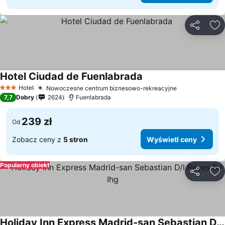
Udostępni
Do
Hotel Ciudad de Fuenlabrada
Wyświetl ceny
Hotel
Nowoczesne centrum biznesowo-rekreacyjne
Wyświetl ce
3 Kategoria
7,7
Dobry
2624
Fuenlabrada
239 zł
Od
Zobacz ceny z
5 stron
Wyświetl ceny
Popularny obiekt
Udostępni
Do
Holiday Inn Express Madrid-san Sebastian D/l Reyes By Ihg