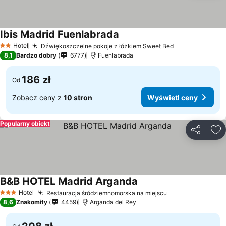
Ibis Madrid Fuenlabrada
Wyświetl ceny
Hotel
Dźwiękoszczelne pokoje z łóżkiem Sweet Bed
Wyświetl cen
2 Kategoria
8,1
Bardzo dobry
6777
Fuenlabrada
186 zł
Od
Zobacz ceny z
10 stron
Wyświetl ceny
Popularny obiekt
Udostępni
Do
B&B HOTEL Madrid Arganda
Wyświetl ceny
Hotel
Restauracja śródziemnomorska na miejscu
Wyświetl ceny
3 Kategoria
8,6
Znakomity
4459
Arganda del Rey