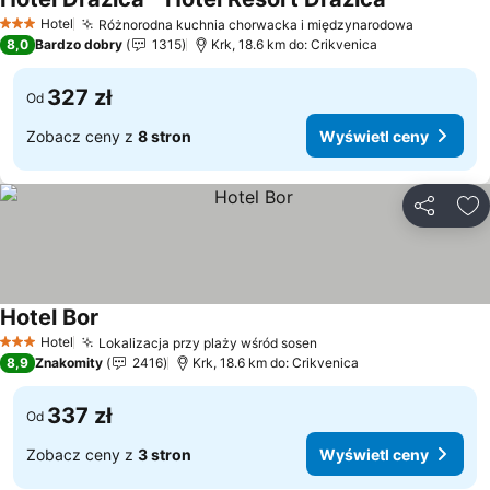
Wyświetl ce
Hotel
Różnorodna kuchnia chorwacka i międzynarodowa
Wyświetl
3 Kategoria
8,0
Bardzo dobry
1315
Krk, 18.6 km do: Crikvenica
327 zł
Od
Zobacz ceny z
8 stron
Wyświetl ceny
Udostępni
Do
Hotel Bor
Wyświetl ceny
Hotel
Lokalizacja przy plaży wśród sosen
Wyświetl ceny
3 Kategoria
8,9
Znakomity
2416
Krk, 18.6 km do: Crikvenica
337 zł
Od
Zobacz ceny z
3 stron
Wyświetl ceny