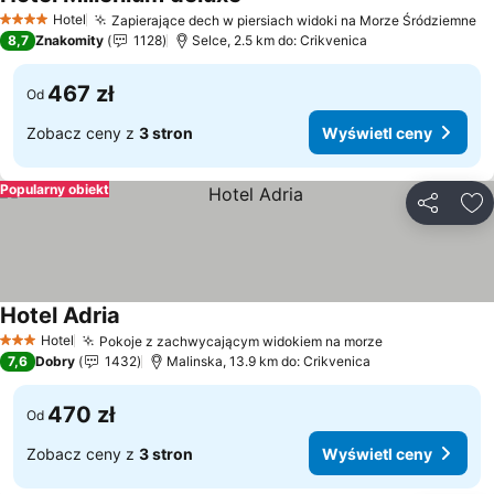
Wyświetl ceny
Hotel
Zapierające dech w piersiach widoki na Morze Śródziemne
Wy
4 Kategoria
8,7
Znakomity
1128
Selce, 2.5 km do: Crikvenica
467 zł
Od
Zobacz ceny z
3 stron
Wyświetl ceny
Popularny obiekt
Udostępni
Do
Hotel Adria
Wyświetl ceny
Hotel
Pokoje z zachwycającym widokiem na morze
Wyświetl cen
3 Kategoria
7,6
Dobry
1432
Malinska, 13.9 km do: Crikvenica
470 zł
Od
Zobacz ceny z
3 stron
Wyświetl ceny