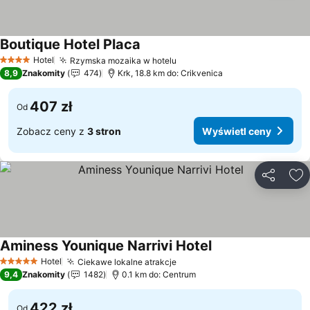
Boutique Hotel Placa
Wyświetl ceny
Hotel
Rzymska mozaika w hotelu
Wyświetl ceny
4 Kategoria
8,9
Znakomity
474
Krk, 18.8 km do: Crikvenica
407 zł
Od
Zobacz ceny z
3 stron
Wyświetl ceny
Udostępni
Do
Aminess Younique Narrivi Hotel
Wyświetl ceny
Hotel
Ciekawe lokalne atrakcje
Wyświetl ceny
5 Kategoria
9,4
Znakomity
1482
0.1 km do: Centrum
422 zł
Od