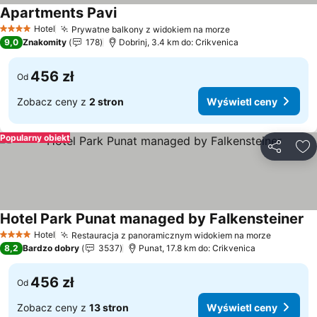
Apartments Pavi
Wyświetl ceny
Hotel
Prywatne balkony z widokiem na morze
Wyświetl ceny
4 Kategoria
9,0
Znakomity
178
Dobrinj, 3.4 km do: Crikvenica
456 zł
Od
Zobacz ceny z
2 stron
Wyświetl ceny
Popularny obiekt
Udostępni
Do
Hotel Park Punat managed by Falkensteiner
Wy
Hotel
Restauracja z panoramicznym widokiem na morze
Wyświet
4 Kategoria
8,2
Bardzo dobry
3537
Punat, 17.8 km do: Crikvenica
456 zł
Od
Zobacz ceny z
13 stron
Wyświetl ceny