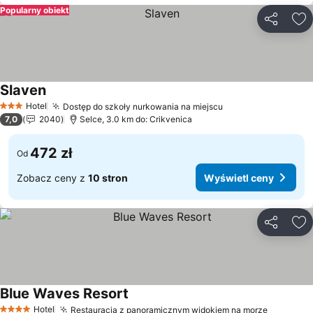
Popularny obiekt
Udostępni
Do
Slaven
Wyświetl ceny
Hotel
Dostęp do szkoły nurkowania na miejscu
Wyświetl ceny
3 Kategoria
7,0
2040
Selce, 3.0 km do: Crikvenica
472 zł
Od
Zobacz ceny z
10 stron
Wyświetl ceny
Udostępni
Do
Blue Waves Resort
Wyświetl ceny
Hotel
Restauracja z panoramicznym widokiem na morze
Wyświet