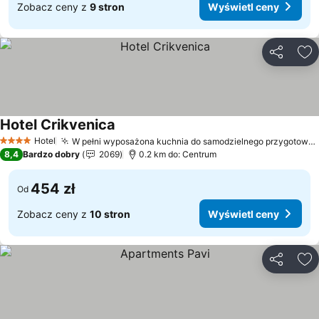
Zobacz ceny z
9 stron
Wyświetl ceny
Udostępni
Do
Hotel Crikvenica
Wyświetl ceny
Hotel
W pełni wyposażona kuchnia do samodzielnego przygotowywania posiłków
4 Kategoria
8,4
Bardzo dobry
2069
0.2 km do: Centrum
454 zł
Od
Zobacz ceny z
10 stron
Wyświetl ceny
Udostępni
Do