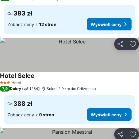
383 zł
Od
Zobacz ceny z
12 stron
Wyświetl ceny
Udostępni
Do
Hotel Selce
Wyświetl ceny
Hotel
3 Kategoria
7,9
Dobry
1284
Selce, 2.9 km do: Crikvenica
388 zł
Od
Zobacz ceny z
9 stron
Wyświetl ceny
Udostępni
Do