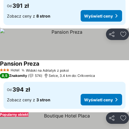
391 zł
Od
Zobacz ceny z
8 stron
Wyświetl ceny
Udostępni
Do
Pansion Preza
Wyświetl ceny
Hotel
Widoki na Adriatyk z pokoi
Wyświetl ceny
3 Kategoria
8,5
Znakomity
574
Selce, 3.4 km do: Crikvenica
394 zł
Od
Zobacz ceny z
3 stron
Wyświetl ceny
Popularny obiekt
Udostępni
Do