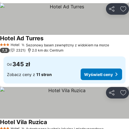
Udostępni
Do
Hotel Ad Turres
Wyświetl ceny
Hotel
Sezonowy basen zewnętrzny z widokiem na morze
Wyświetl
3 Kategoria
7,3
2321
2.0 km do: Centrum
345 zł
Od
Zobacz ceny z
11 stron
Wyświetl ceny
Udostępni
Do
Hotel Vila Ruzica
Wyświetl ceny
Hotel
Autentyczna kuchnia lokalna i międzynarodowa