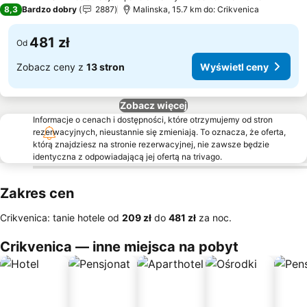
4 Kategoria
8,3
Bardzo dobry
2887
Malinska, 15.7 km do: Crikvenica
481 zł
Od
Zobacz ceny z
13 stron
Wyświetl ceny
Zobacz więcej
Informacje o cenach i dostępności, które otrzymujemy od stron
rezerwacyjnych, nieustannie się zmieniają. To oznacza, że oferta,
którą znajdziesz na stronie rezerwacyjnej, nie zawsze będzie
identyczna z odpowiadającą jej ofertą na trivago.
Zakres cen
Crikvenica: tanie hotele od
‎209 zł
do
‎481 zł
za noc.
Crikvenica — inne miejsca na pobyt