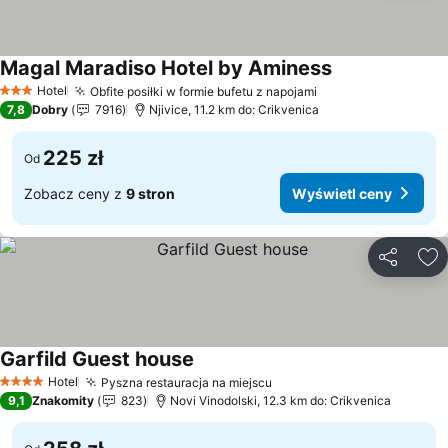
Magal Maradiso Hotel by Aminess
Wyświetl ceny
Hotel
Obfite posiłki w formie bufetu z napojami
Wyświetl ceny
3 Kategoria
7,8
Dobry
7916
Njivice, 11.2 km do: Crikvenica
225 zł
Od
Zobacz ceny z
9 stron
Wyświetl ceny
Udostępni
Do
Garfild Guest house
Wyświetl ceny
Hotel
Pyszna restauracja na miejscu
Wyświetl ceny
4 Kategoria
9,1
Znakomity
823
Novi Vinodolski, 12.3 km do: Crikvenica