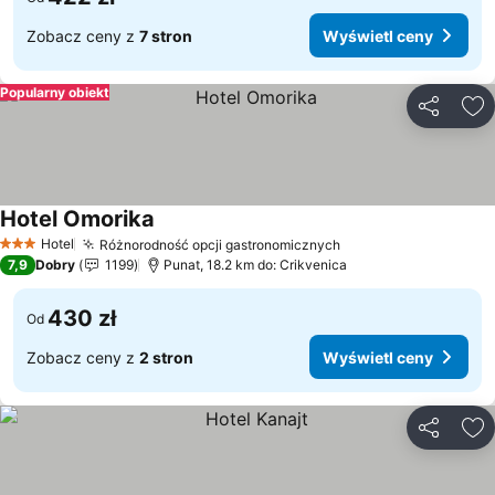
Zobacz ceny z
7 stron
Wyświetl ceny
Popularny obiekt
Udostępni
Do
Hotel Omorika
Wyświetl ceny
Hotel
Różnorodność opcji gastronomicznych
Wyświetl ceny
3 Kategoria
7,9
Dobry
1199
Punat, 18.2 km do: Crikvenica
430 zł
Od
Zobacz ceny z
2 stron
Wyświetl ceny
Udostępni
Do