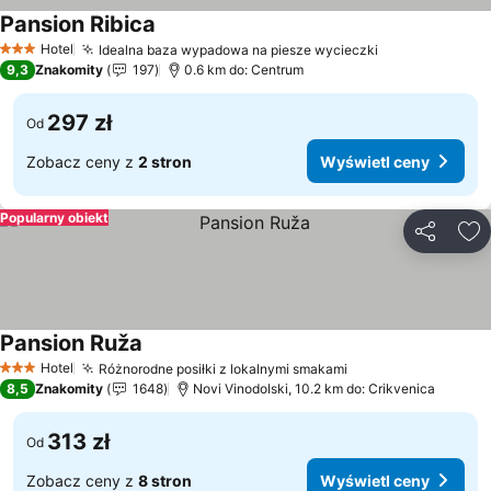
Pansion Ribica
Wyświetl ceny
Hotel
Idealna baza wypadowa na piesze wycieczki
Wyświetl cen
3 Kategoria
9,3
Znakomity
197
0.6 km do: Centrum
297 zł
Od
Zobacz ceny z
2 stron
Wyświetl ceny
Popularny obiekt
Udostępni
Do
Pansion Ruža
Wyświetl ceny
Hotel
Różnorodne posiłki z lokalnymi smakami
Wyświetl ceny
3 Kategoria
8,5
Znakomity
1648
Novi Vinodolski, 10.2 km do: Crikvenica
313 zł
Od
Zobacz ceny z
8 stron
Wyświetl ceny