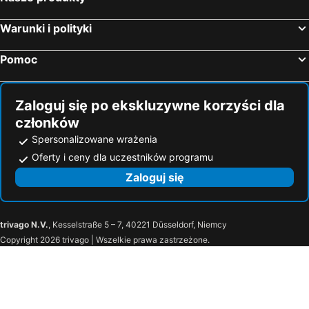
Hotel Miramare
Aminess Younique Narrivi Hotel
Warunki i polityki
Hotel Kanajt
Rooms-Sobe Haus Magdalena Krk
Boutique Hotel Placa
Luxury Hotel Riva
Pomoc
Hotel Omorika
Hotel Vinotel Gospoja
Hotel Kvarner Palace
Hotel Amabilis
Zaloguj się po ekskluzywne korzyści dla
Apartmani Lucija
Hotel Vila Ruzica
członków
Pansion Preza
Hotel Argentum
Spersonalizowane wrażenia
GRAND - Premium rooms & apartments
Hotel Crikvenica
Oferty i ceny dla uczestników programu
Leonarda
Hotel Kastel
Zaloguj się
Delfin Apartments
LAURA
Hotel Zagreb
Pansion Ribica
trivago N.V.
, Kesselstraße 5 – 7, 40221 Düsseldorf, Niemcy
Pansion Belveder
Ferienhaus 155971
Copyright 2026 trivago | Wszelkie prawa zastrzeżone.
Villa Vita Apartments
Pavlovic
Apartments Njegovan
Bela Apartments
Guest House Sunce
Hotel Verbenicum