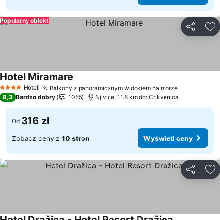
Popularny obiekt
Udostępni
Do
Hotel Miramare
Wyświetl ceny
Hotel
Balkony z panoramicznym widokiem na morze
Wyświetl c
4 Kategoria
8,3
Bardzo dobry
1055
Njivice, 11.8 km do: Crikvenica
316 zł
Od
Zobacz ceny z
10 stron
Wyświetl ceny
Udostępni
Do
Hotel Dražica - Hotel Resort Dražica