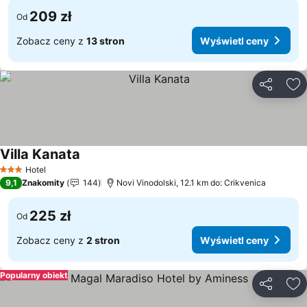
209 zł
Od
Zobacz ceny z
13 stron
Wyświetl ceny
Udostępni
Do
Villa Kanata
Wyświetl ceny
Hotel
3 Kategoria
9,1
Znakomity
144
Novi Vinodolski, 12.1 km do: Crikvenica
225 zł
Od
Zobacz ceny z
2 stron
Wyświetl ceny
Popularny obiekt
Udostępni
Do