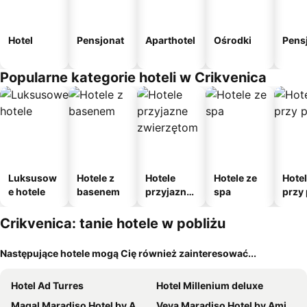
Hotel
Pensjonat
Aparthotel
Ośrodki
Pens
Popularne kategorie hoteli w Crikvenica
Luksusow
Hotele z
Hotele
Hotele ze
Hote
e hotele
basenem
przyjazne
spa
przy 
zwierzęto
m
Crikvenica: tanie hotele w pobliżu
Następujące hotele mogą Cię również zainteresować...
Hotel Ad Turres
Hotel Millenium deluxe
Magal Maradiso Hotel by Aminess
Veya Maradiso Hotel by Aminess