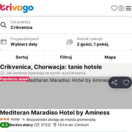
Ulubione
Zaloguj
Me
Cel podróży
Crikvenica
Przyjazd/wyjazd
Goście i pokoje
Wybierz daty
2 gości, 1 pokój.
Sortuj
Filtruj
Mapa
Crikvenica, Chorwacja: tanie hotele
Jak prowizje wpływają na wyniki wyszukiwania
Popularny obiekt
Udostępni
Do
Mediteran Maradiso Hotel by Aminess
Wyświetl 
Hotel
Bezpośredni dostęp do miasta promenadą
Wyświetl ceny
3 Kategoria
8,3
Bardzo dobry
5732
1.6 km do: Centrum