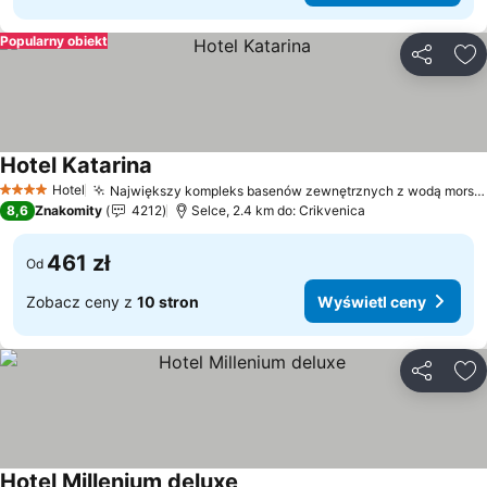
Popularny obiekt
Udostępni
Do
Hotel Katarina
Wyświetl ceny
Hotel
Największy kompleks basenów zewnętrznych z wodą morską
4 Kategoria
8,6
Znakomity
4212
Selce, 2.4 km do: Crikvenica
461 zł
Od
Zobacz ceny z
10 stron
Wyświetl ceny
Udostępni
Do
Hotel Millenium deluxe