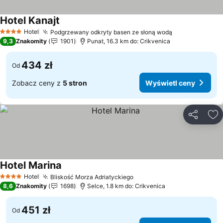
Hotel Kanajt
Wyświetl ceny
Hotel
Podgrzewany odkryty basen ze słoną wodą
Wyświetl cen
4 Kategoria
9,3
Znakomity
1901
Punat, 16.3 km do: Crikvenica
434 zł
Od
Zobacz ceny z
5 stron
Wyświetl ceny
Udostępni
Do
Hotel Marina
Wyświetl ceny
Hotel
Bliskość Morza Adriatyckiego
Wyświetl ceny
4 Kategoria
8,6
Znakomity
1698
Selce, 1.8 km do: Crikvenica
451 zł
Od