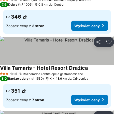
Wyświetl c
3 Kategoria
7,9
Dobry
1005
0.8 km do: Centrum
346 zł
Od
Zobacz ceny z
3 stron
Wyświetl ceny
Udostępni
Do
Villa Tamaris - Hotel Resort Dražica
Wyświetl cen
Hotel
Różnorodne i obfite opcje gastronomiczne
Wyświetl ceny
3 Kategoria
8,0
Bardzo dobry
1530
Krk, 18.6 km do: Crikvenica
351 zł
Od
Zobacz ceny z
7 stron
Wyświetl ceny