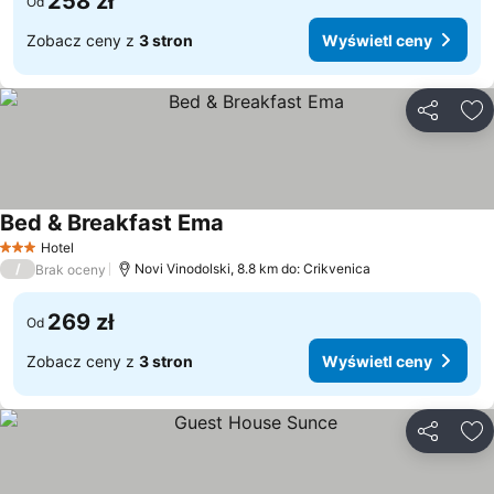
258 zł
Od
Zobacz ceny z
3 stron
Wyświetl ceny
Udostępni
Do
Bed & Breakfast Ema
Wyświetl ceny
Hotel
3 Kategoria
/
Novi Vinodolski, 8.8 km do: Crikvenica
Brak oceny
269 zł
Od
Zobacz ceny z
3 stron
Wyświetl ceny
Udostępni
Do