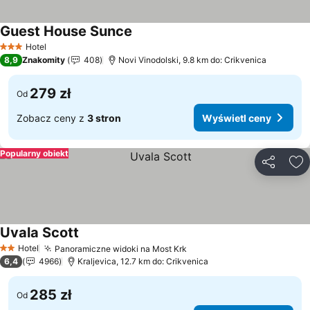
Guest House Sunce
Wyświetl ceny
Hotel
3 Kategoria
8,9
Znakomity
408
Novi Vinodolski, 9.8 km do: Crikvenica
279 zł
Od
Zobacz ceny z
3 stron
Wyświetl ceny
Popularny obiekt
Udostępni
Do
Uvala Scott
Wyświetl ceny
Hotel
Panoramiczne widoki na Most Krk
Wyświetl ceny
2 Kategoria
6,4
4966
Kraljevica, 12.7 km do: Crikvenica
285 zł
Od