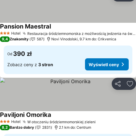
Pansion Maestral
Wyświetl ceny
Hotel
Restauracja śródziemnomorska z możliwością jedzenia na świeżym powietrzu
3 Kategoria
9,4
Znakomity
587
Novi Vinodolski, 9.7 km do: Crikvenica
390 zł
Od
Zobacz ceny z
3 stron
Wyświetl ceny
Udostępni
Do
Paviljoni Omorika
Wyświetl ceny
Hotel
W otoczeniu śródziemnomorskiej zieleni
Wyświetl ceny
3 Kategoria
8,2
Bardzo dobry
2831
2.1 km do: Centrum