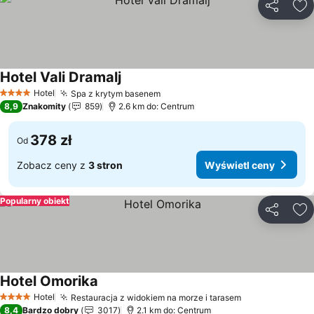
Udostępni
Do
Hotel Vali Dramalj
Wyświetl ceny
Hotel
Spa z krytym basenem
Wyświetl ceny
4 Kategoria
8,9
Znakomity
859
2.6 km do: Centrum
378 zł
Od
Zobacz ceny z
3 stron
Wyświetl ceny
Popularny obiekt
Udostępni
Do
Hotel Omorika
Wyświetl ceny
Hotel
Restauracja z widokiem na morze i tarasem
Wyświetl cen
4 Kategoria
8,4
Bardzo dobry
3017
2.1 km do: Centrum