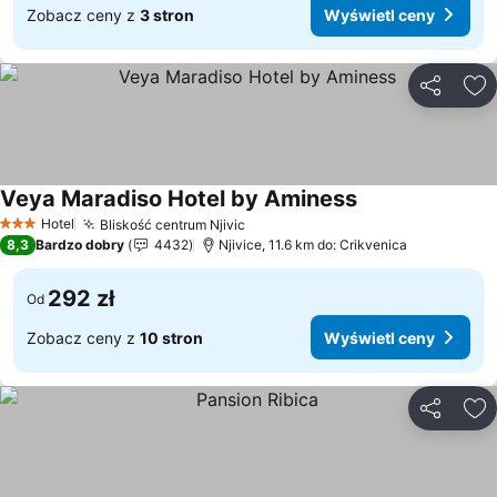
Zobacz ceny z
3 stron
Wyświetl ceny
Udostępni
Do
Veya Maradiso Hotel by Aminess
Wyświetl ceny
Hotel
Bliskość centrum Njivic
Wyświetl ceny
3 Kategoria
8,3
Bardzo dobry
4432
Njivice, 11.6 km do: Crikvenica
292 zł
Od
Zobacz ceny z
10 stron
Wyświetl ceny
Udostępni
Do