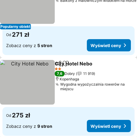
Balkony z malowniczym widokiem na morze
Popularny obiekt
271 zł
Od
Zobacz ceny z
5 stron
Wyświetl ceny
City Hotel Nebo
Udostępnij
Dodaj do ulubionych
2 Kategoria
7,6
Dobry
11 919
Kopenhaga
Wygodna wypożyczalnia rowerów na
miejscu
275 zł
Od
Zobacz ceny z
9 stron
Wyświetl ceny