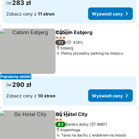
283 zł
Od
Zobacz ceny z
11 stron
Wyświetl ceny
Cabinn Esbjerg
Udostępnij
Dodaj do ulubionych
3 Kategoria
7,1
4291
Esbjerg
Płatny prywatny parking na miejscu
Popularny obiekt
290 zł
Od
Zobacz ceny z
10 stron
Wyświetl ceny
Go Hotel City
Udostępnij
Dodaj do ulubionych
2 Kategoria
8,1
Bardzo dobry
8687
Kopenhaga
Taras na dachu z widokiem na miasto