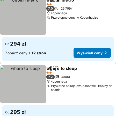
Cabinn Metro
Udostępnij
Dodaj do ulubionych
2 Kategoria
7,0
26 799
Kopenhaga
Przystępne ceny w Kopenhadze
294 zł
Od
Zobacz ceny z
12 stron
Wyświetl ceny
where to sleep
Udostępnij
Dodaj do ulubionych
2 Kategoria
7,2
3006
Kopenhaga
Prywatne pokoje dwuosobowe i kabiny do
spania
295 zł
Od