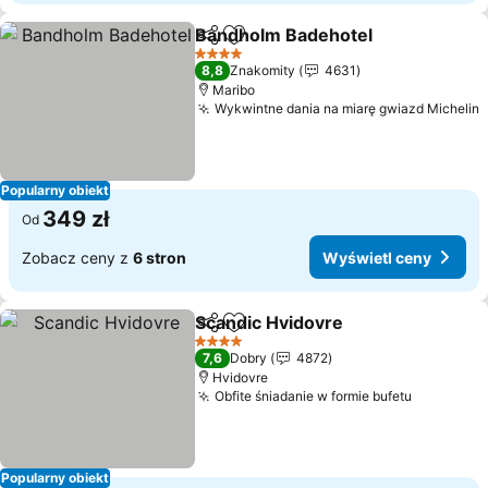
Bandholm Badehotel
Udostępnij
Dodaj do ulubionych
4 Kategoria
8,8
Znakomity
4631
Maribo
Wykwintne dania na miarę gwiazd Michelin
Popularny obiekt
349 zł
Od
Zobacz ceny z
6 stron
Wyświetl ceny
Scandic Hvidovre
Udostępnij
Dodaj do ulubionych
4 Kategoria
7,6
Dobry
4872
Hvidovre
Obfite śniadanie w formie bufetu
Popularny obiekt