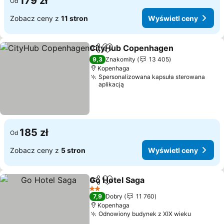
179 zł
Od
Zobacz ceny z
11 stron
Wyświetl ceny
CityHub Copenhagen
Udostępnij
Dodaj do ulubionych
9,3
Znakomity
13 405
Kopenhaga
Spersonalizowana kapsuła sterowana
aplikacją
185 zł
Od
Zobacz ceny z
5 stron
Wyświetl ceny
Go Hotel Saga
Udostępnij
Dodaj do ulubionych
2 Kategoria
7,9
Dobry
11 760
Kopenhaga
Odnowiony budynek z XIX wieku