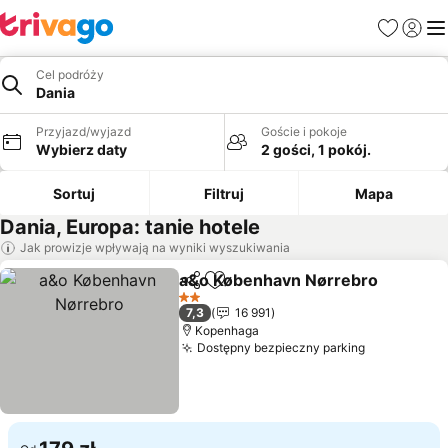
Ulubione
Zaloguj
Me
Cel podróży
Dania
Przyjazd/wyjazd
Goście i pokoje
Wybierz daty
2 gości, 1 pokój.
Sortuj
Filtruj
Mapa
Dania, Europa: tanie hotele
Jak prowizje wpływają na wyniki wyszukiwania
a&o København Nørrebro
Udostępnij
Dodaj do ulubionych
2 Kategoria
7,3
16 991
Kopenhaga
Dostępny bezpieczny parking