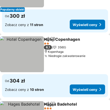
Popularny obiekt
300 zł
Od
Zobacz ceny z
11 stron
Wyświetl ceny
Hotel Copenhagen
Udostępnij
Dodaj do ulubionych
2 Kategoria
6,1
3560
Kopenhaga
Niedrogie zakwaterowanie
304 zł
Od
Zobacz ceny z
10 stron
Wyświetl ceny
Hages Badehotel
Udostępnij
Dodaj do ulubionych