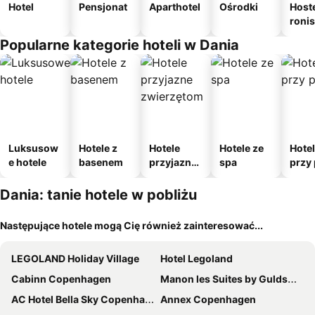
Hotel
Pensjonat
Aparthotel
Ośrodki
Host
roni
Popularne kategorie hoteli w Dania
Luksusow
Hotele z
Hotele
Hotele ze
Hote
e hotele
basenem
przyjazne
spa
przy 
zwierzęto
m
Dania: tanie hotele w pobliżu
Następujące hotele mogą Cię również zainteresować...
LEGOLAND Holiday Village
Hotel Legoland
Cabinn Copenhagen
Manon les Suites by Guldsmeden Hotels
AC Hotel Bella Sky Copenhagen
Annex Copenhagen