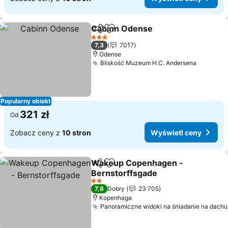
Cabinn Odense
Udostępnij
Dodaj do ulubionych
3 Kategoria
7,3
7017
Odense
Bliskość Muzeum H.C. Andersena
Popularny obiekt
321 zł
Od
Zobacz ceny z
10 stron
Wyświetl ceny
Wakeup Copenhagen -
Udostępnij
Dodaj do ulubionych
Bernstorffsgade
2 Kategoria
7,8
Dobry
23 705
Kopenhaga
Panoramiczne widoki na śniadanie na dachu