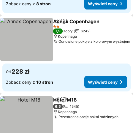
Zobacz ceny z
8 stron
Wyświetl ceny
Annex Copenhagen
Udostępnij
Dodaj do ulubionych
2 Kategoria
7,9
Dobry
6242
Kopenhaga
Odnowione pokoje z kolorowym wystrojem
228 zł
Od
Zobacz ceny z
10 stron
Wyświetl ceny
Hotel M18
Udostępnij
Dodaj do ulubionych
6,5
1545
Kopenhaga
Przestronne opcje pokoi rodzinnych