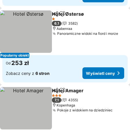
Hotel Østersø
Udostępnij
Dodaj do ulubionych
1 Kategoria
6,1
3582
Aabenraa
Panoramiczne widoki na fiord i morze
Popularny obiekt
253 zł
Od
Zobacz ceny z
6 stron
Wyświetl ceny
Hotel Amager
Udostępnij
Dodaj do ulubionych
3 Kategoria
7,1
4355
Kopenhaga
Pokoje z widokiem na dziedziniec