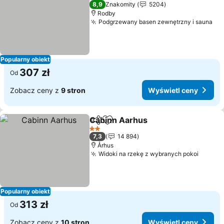
3 Kategoria
8,9
Znakomity
5204
Rodby
Podgrzewany basen zewnętrzny i sauna
Popularny obiekt
307 zł
Od
Zobacz ceny z
9 stron
Wyświetl ceny
Cabinn Aarhus
Udostępnij
Dodaj do ulubionych
2 Kategoria
7,3
14 894
Århus
Widoki na rzekę z wybranych pokoi
Popularny obiekt
313 zł
Od
Zobacz ceny z
10 stron
Wyświetl ceny