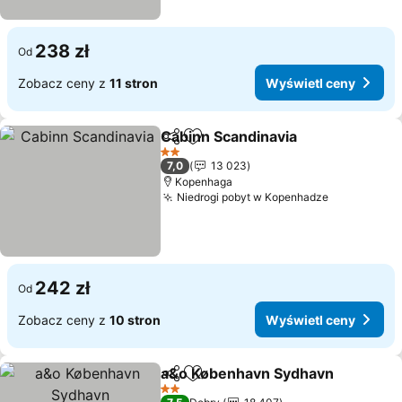
238 zł
Od
Zobacz ceny z
11 stron
Wyświetl ceny
Cabinn Scandinavia
Udostępnij
Dodaj do ulubionych
2 Kategoria
7,0
13 023
Kopenhaga
Niedrogi pobyt w Kopenhadze
242 zł
Od
Zobacz ceny z
10 stron
Wyświetl ceny
a&o København Sydhavn
Udostępnij
Dodaj do ulubionych
2 Kategoria