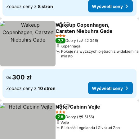
Zobacz ceny z
8 stron
Wyświetl ceny
Wakeup Copenhagen,
Udostępnij
Dodaj do ulubionych
Carsten Niebuhrs Gade
3 Kategoria
7,7
Dobry
22 046
Kopenhaga
Pokoje na wyższych piętrach z widokiem na
miasto
300 zł
Od
Zobacz ceny z
10 stron
Wyświetl ceny
Hotel Cabinn Vejle
Udostępnij
Dodaj do ulubionych
3 Kategoria
7,8
Dobry
5156
Vejle
Bliskość Legolandu i Givskud Zoo