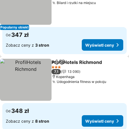
Bilard i rzutki na miejscu
Popularny obiekt
347 zł
Od
Zobacz ceny z
3 stron
Wyświetl ceny
ProfilHotels Richmond
Udostępnij
Dodaj do ulubionych
3 Kategoria
7,1
13 090
Kopenhaga
Udogodnienia fitness w pokoju
348 zł
Od
Zobacz ceny z
8 stron
Wyświetl ceny