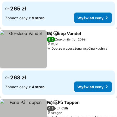
265 zł
Od
Zobacz ceny z
9 stron
Wyświetl ceny
Go-sleep Vandel
Udostępnij
Dodaj do ulubionych
8,5
Znakomity
2099
Vejle
Dobrze wyposażona wspólna kuchnia
268 zł
Od
Zobacz ceny z
4 stron
Wyświetl ceny
Ferie På Toppen
Udostępnij
Dodaj do ulubionych
6,3
658
Skagen