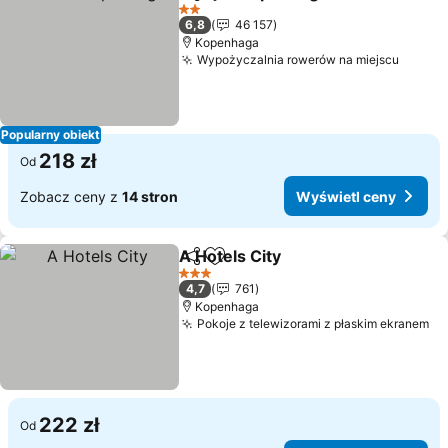
Udostępnij
Dodaj do ulubionych
2 Kategoria
6,8
46 157
Kopenhaga
Wypożyczalnia rowerów na miejscu
Popularny obiekt
218 zł
Od
Zobacz ceny z
14 stron
Wyświetl ceny
A Hotels City
Udostępnij
Dodaj do ulubionych
3 Kategoria
4,7
761
Kopenhaga
Pokoje z telewizorami z płaskim ekranem
222 zł
Od