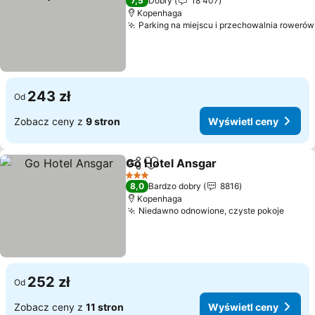
7,5
Dobry
18 407
Kopenhaga
Parking na miejscu i przechowalnia rowerów
243 zł
Od
Zobacz ceny z
9 stron
Wyświetl ceny
Go Hotel Ansgar
Udostępnij
Dodaj do ulubionych
3 Kategoria
8,0
Bardzo dobry
8816
Kopenhaga
Niedawno odnowione, czyste pokoje
252 zł
Od
Zobacz ceny z
11 stron
Wyświetl ceny