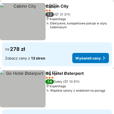
Cabinn City
Udostępnij
Dodaj do ulubionych
2 Kategoria
7,2
31 311
Kopenhaga
Efektywne, kompaktowe pokoje w stylu
kabinowym
278 zł
Od
Zobacz ceny z
13 stron
Wyświetl ceny
Go Hotel Østerport
Udostępnij
Dodaj do ulubionych
3 Kategoria
7,6
Dobry
10 511
Kopenhaga
Wspólne salony z widokiem na pociągi