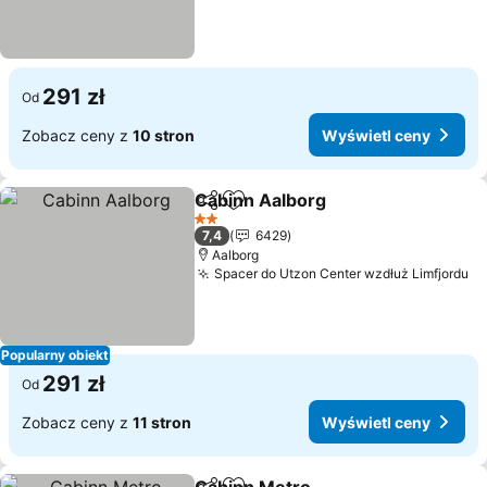
291 zł
Od
Zobacz ceny z
10 stron
Wyświetl ceny
Cabinn Aalborg
Udostępnij
Dodaj do ulubionych
2 Kategoria
7,4
6429
Aalborg
Spacer do Utzon Center wzdłuż Limfjordu
Popularny obiekt
291 zł
Od
Zobacz ceny z
11 stron
Wyświetl ceny