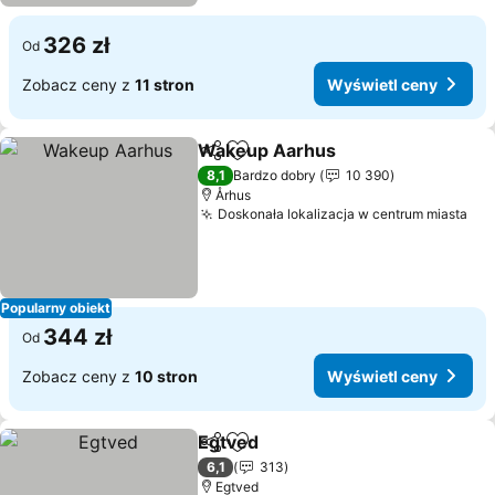
326 zł
Od
Zobacz ceny z
11 stron
Wyświetl ceny
Wakeup Aarhus
Udostępnij
Dodaj do ulubionych
8,1
Bardzo dobry
10 390
Århus
Doskonała lokalizacja w centrum miasta
Popularny obiekt
344 zł
Od
Zobacz ceny z
10 stron
Wyświetl ceny
Egtved
Udostępnij
Dodaj do ulubionych
6,1
313
Egtved