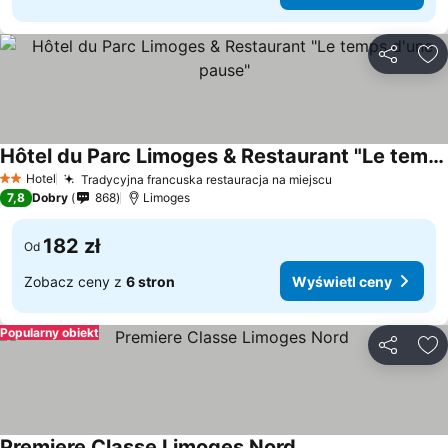
Udostępni
Do
Hôtel du Parc Limoges & Restaurant "Le temps d'une pause"
Hotel
Tradycyjna francuska restauracja na miejscu
2 Kategoria
7,8
Dobry
868
Limoges
182 zł
Od
Zobacz ceny z
6 stron
Wyświetl ceny
Popularny obiekt
Udostępni
Do
Premiere Classe Limoges Nord