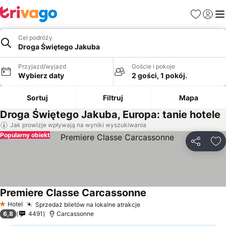
Ulubione
Zaloguj
Me
Cel podróży
Droga Świętego Jakuba
Przyjazd/wyjazd
Goście i pokoje
Wybierz daty
2 gości, 1 pokój.
Sortuj
Filtruj
Mapa
Droga Świętego Jakuba, Europa: tanie hotele
Jak prowizje wpływają na wyniki wyszukiwania
Popularny obiekt
Udostępni
Do
Premiere Classe Carcassonne
Hotel
Sprzedaż biletów na lokalne atrakcje
1 Kategoria
6,8
4491
Carcassonne