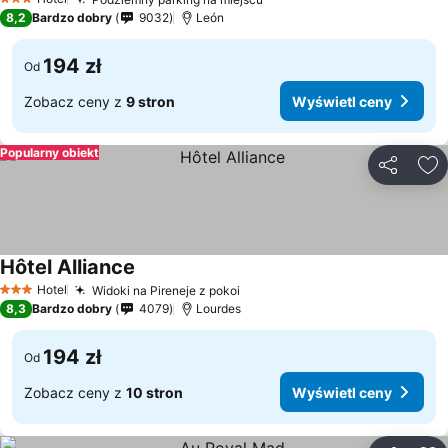
3 Kategoria
8,2
Bardzo dobry
9032
León
194 zł
Od
Zobacz ceny z
9 stron
Wyświetl ceny
Popularny obiekt
Udostępni
Do
Hôtel Alliance
Hotel
Widoki na Pireneje z pokoi
3 Kategoria
8,3
Bardzo dobry
4079
Lourdes
194 zł
Od
Zobacz ceny z
10 stron
Wyświetl ceny