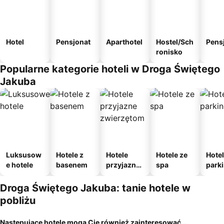
Hotel
Pensjonat
Aparthotel
Hostel/Sch
Pens
ronisko
Popularne kategorie hoteli w Droga Świętego
Jakuba
Luksusow
Hotele z
Hotele
Hotele ze
Hotel
e hotele
basenem
przyjazne
spa
park
zwierzęto
m
m
Droga Świętego Jakuba: tanie hotele w
pobliżu
Następujące hotele mogą Cię również zainteresować...