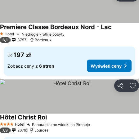
Premiere Classe Bordeaux Nord - Lac
Hotel
Niedrogie krótkie pobyty
1 Kategoria
6,1
3757
Bordeaux
197 zł
Od
Zobacz ceny z
6 stron
Wyświetl ceny
Udostępni
Do
Hôtel Christ Roi
Hotel
Panoramiczne widoki na Pireneje
4 Kategoria
7,3
2679
Lourdes