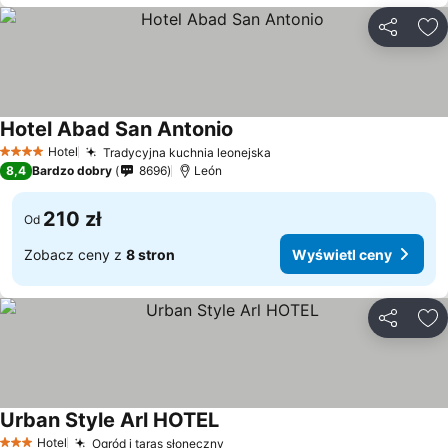
Udostępni
Do
Hotel Abad San Antonio
Hotel
Tradycyjna kuchnia leonejska
4 Kategoria
8,4
Bardzo dobry
8696
León
210 zł
Od
Zobacz ceny z
8 stron
Wyświetl ceny
Udostępni
Do
Urban Style Arl HOTEL
Hotel
Ogród i taras słoneczny