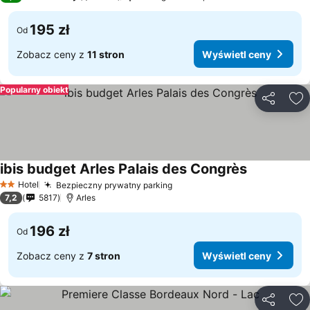
195 zł
Od
Zobacz ceny z
11 stron
Wyświetl ceny
Popularny obiekt
Udostępni
Do
ibis budget Arles Palais des Congrès
Hotel
Bezpieczny prywatny parking
2 Kategoria
7,2
5817
Arles
196 zł
Od
Zobacz ceny z
7 stron
Wyświetl ceny
Udostępni
Do