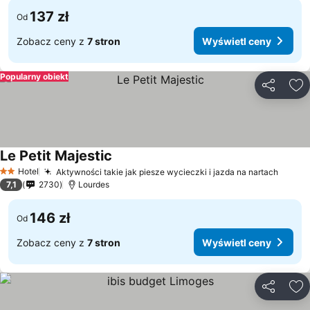
137 zł
Od
Zobacz ceny z
7 stron
Wyświetl ceny
Popularny obiekt
Udostępni
Do
Le Petit Majestic
Hotel
Aktywności takie jak piesze wycieczki i jazda na nartach
2 Kategoria
7,1
2730
Lourdes
146 zł
Od
Zobacz ceny z
7 stron
Wyświetl ceny
Udostępni
Do