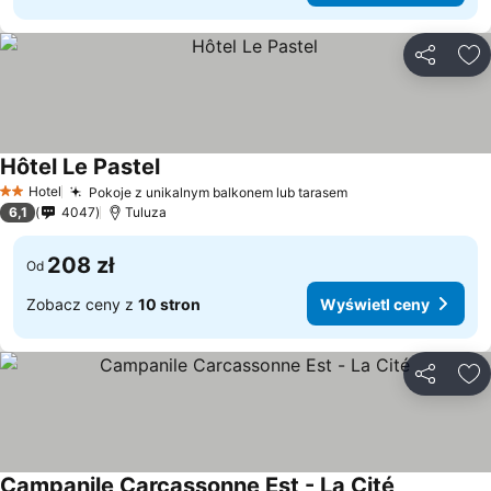
Udostępni
Do
Hôtel Le Pastel
Hotel
Pokoje z unikalnym balkonem lub tarasem
2 Kategoria
6,1
4047
Tuluza
208 zł
Od
Zobacz ceny z
10 stron
Wyświetl ceny
Udostępni
Do
Campanile Carcassonne Est - La Cité