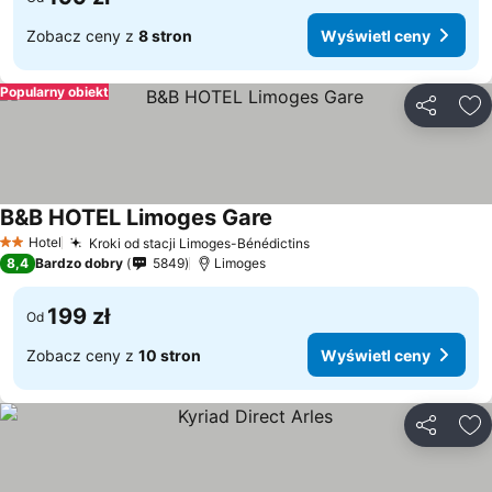
Zobacz ceny z
8 stron
Wyświetl ceny
Popularny obiekt
Udostępni
Do
B&B HOTEL Limoges Gare
Hotel
Kroki od stacji Limoges-Bénédictins
2 Kategoria
8,4
Bardzo dobry
5849
Limoges
199 zł
Od
Zobacz ceny z
10 stron
Wyświetl ceny
Udostępni
Do