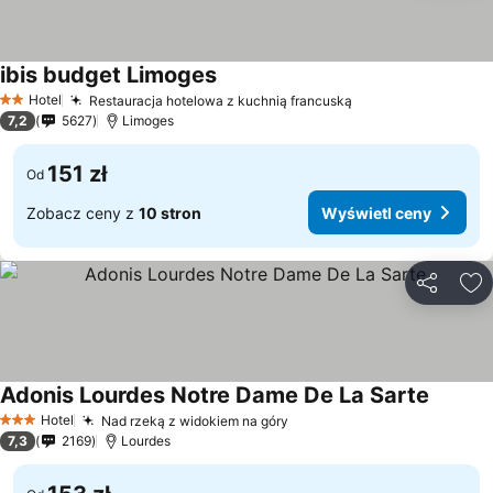
ibis budget Limoges
Hotel
Restauracja hotelowa z kuchnią francuską
2 Kategoria
7,2
5627
Limoges
151 zł
Od
Zobacz ceny z
10 stron
Wyświetl ceny
Udostępni
Do
Adonis Lourdes Notre Dame De La Sarte
Hotel
Nad rzeką z widokiem na góry
3 Kategoria
7,3
2169
Lourdes