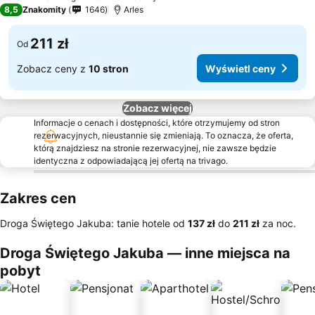
3 Kategoria
8,5
Znakomity
1646
Arles
211 zł
Od
Zobacz ceny z
10 stron
Wyświetl ceny
Zobacz więcej
Informacje o cenach i dostępności, które otrzymujemy od stron
rezerwacyjnych, nieustannie się zmieniają. To oznacza, że oferta,
którą znajdziesz na stronie rezerwacyjnej, nie zawsze będzie
identyczna z odpowiadającą jej ofertą na trivago.
Zakres cen
Droga Świętego Jakuba: tanie hotele od
‎137 zł
do
‎211 zł
za noc.
Droga Świętego Jakuba — inne miejsca na
pobyt