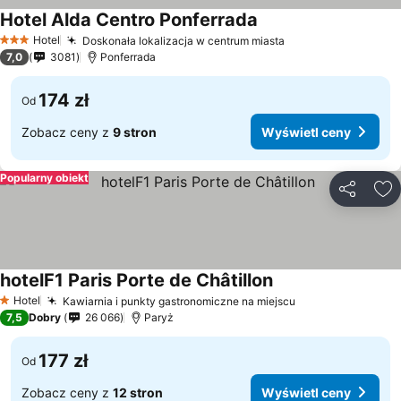
Hotel Alda Centro Ponferrada
Hotel
Doskonała lokalizacja w centrum miasta
3 Kategoria
7,0
3081
Ponferrada
174 zł
Od
Zobacz ceny z
9 stron
Wyświetl ceny
Popularny obiekt
Udostępni
Do
hotelF1 Paris Porte de Châtillon
Hotel
Kawiarnia i punkty gastronomiczne na miejscu
1 Kategoria
7,5
Dobry
26 066
Paryż
177 zł
Od
Zobacz ceny z
12 stron
Wyświetl ceny