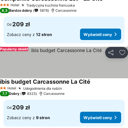
Hotel
Tradycyjna kuchnia francuska
3 Kategoria
8,3
Bardzo dobry
5876
Carcassonne
209 zł
Od
Zobacz ceny z
12 stron
Wyświetl ceny
Popularny obiekt
Udostępni
Do
ibis budget Carcassonne La Cité
Hotel
Udogodnienia dla rodzin
2 Kategoria
7,7
Dobry
8323
Carcassonne
209 zł
Od
Zobacz ceny z
9 stron
Wyświetl ceny