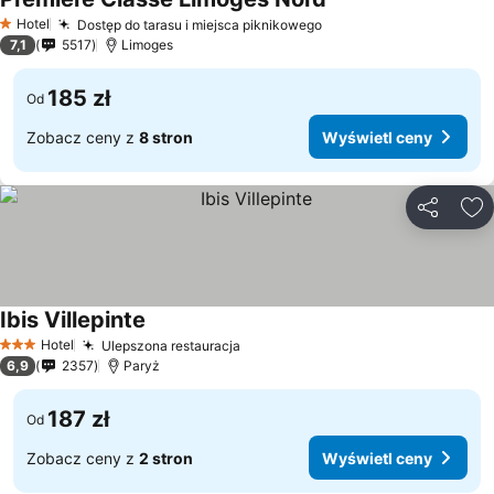
Hotel
Dostęp do tarasu i miejsca piknikowego
1 Kategoria
7,1
5517
Limoges
185 zł
Od
Zobacz ceny z
8 stron
Wyświetl ceny
Udostępni
Do
Ibis Villepinte
Hotel
Ulepszona restauracja
3 Kategoria
6,9
2357
Paryż
187 zł
Od
Zobacz ceny z
2 stron
Wyświetl ceny