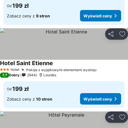
199 zł
Od
Zobacz ceny z
9 stron
Wyświetl ceny
Udostępni
Do
Hotel Saint Etienne
Hotel
Pokoje z wyjątkowymi elementami wystroju
3 Kategoria
7,7
Dobry
2944
Lourdes
199 zł
Od
Zobacz ceny z
10 stron
Wyświetl ceny
Udostępni
Do