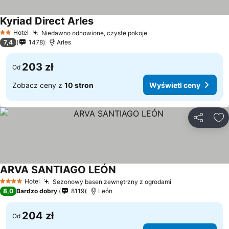
Kyriad Direct Arles
Hotel
Niedawno odnowione, czyste pokoje
2 Kategoria
7,4
1478
Arles
203 zł
Od
Zobacz ceny z
10 stron
Wyświetl ceny
Udostępni
Do
ARVA SANTIAGO LEÓN
Hotel
Sezonowy basen zewnętrzny z ogrodami
4 Kategoria
8,0
Bardzo dobry
8119
León
204 zł
Od