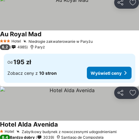
Udostępni
Do
Au Royal Mad
Hotel
Niedrogie zakwaterowanie w Paryżu
3 Kategoria
6,2
4985
Paryż
195 zł
Od
Zobacz ceny z
10 stron
Wyświetl ceny
Udostępni
Do
Hotel Alda Avenida
Hotel
Zabytkowy budynek z nowoczesnymi udogodnieniami
1 Kategoria
8,4
Bardzo dobry
3039
Santiago de Compostela