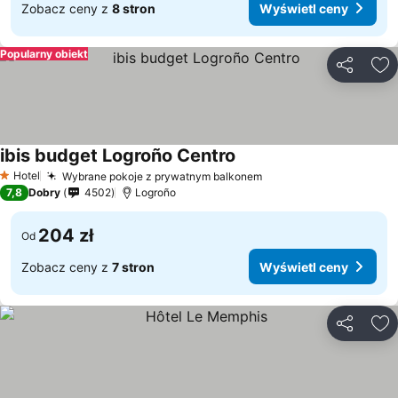
Zobacz ceny z
8 stron
Wyświetl ceny
Popularny obiekt
Udostępni
Do
ibis budget Logroño Centro
Hotel
Wybrane pokoje z prywatnym balkonem
1 Kategoria
7,8
Dobry
4502
Logroño
204 zł
Od
Zobacz ceny z
7 stron
Wyświetl ceny
Udostępni
Do