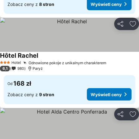
Zobacz ceny z
8 stron
Wyświetl ceny
Udostępni
Do
Hôtel Rachel
Hotel
Odnowione pokoje z unikalnym charakterem
3 Kategoria
6,1
980
Paryż
168 zł
Od
Zobacz ceny z
9 stron
Wyświetl ceny
Udostępni
Do