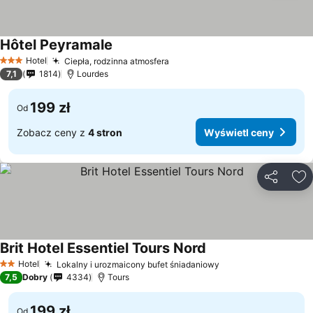
Hôtel Peyramale
Hotel
Ciepła, rodzinna atmosfera
3 Kategoria
7,1
1814
Lourdes
199 zł
Od
Zobacz ceny z
4 stron
Wyświetl ceny
Udostępni
Do
Brit Hotel Essentiel Tours Nord
Hotel
Lokalny i urozmaicony bufet śniadaniowy
2 Kategoria
7,5
Dobry
4334
Tours
199 zł
Od