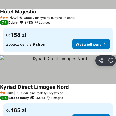
Hôtel Majestic
Hotel
Uroczy klasyczny budynek z epoki
3 Kategoria
7,7
Dobry
3718
Lourdes
158 zł
Od
Zobacz ceny z
9 stron
Wyświetl ceny
Udostępni
Do
Kyriad Direct Limoges Nord
Hotel
Oddzielne toalety i prysznice
2 Kategoria
8,4
Bardzo dobry
4375
Limoges
165 zł
Od