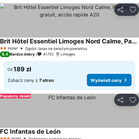
Udostępni
Do
Brit Hôtel Essentiel Limoges Nord Calme, Parking gratuit, accès rapide A20
Hotel
Ogród i taras na świeżym powietrzu
2 Kategoria
8,4
Bardzo dobry
4170
Limoges
189 zł
Od
Zobacz ceny z
7 stron
Wyświetl ceny
Popularny obiekt
Udostępni
Do
FC Infantas de León
Hotel
Podziemny parking na miejscu