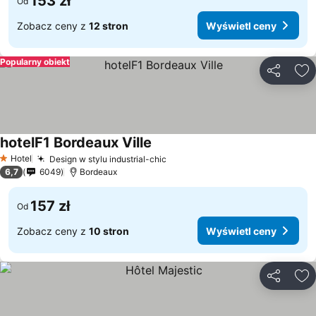
153 zł
Od
Zobacz ceny z
12 stron
Wyświetl ceny
Popularny obiekt
Udostępni
Do
hotelF1 Bordeaux Ville
Hotel
Design w stylu industrial-chic
1 Kategoria
6,7
6049
Bordeaux
157 zł
Od
Zobacz ceny z
10 stron
Wyświetl ceny
Udostępni
Do