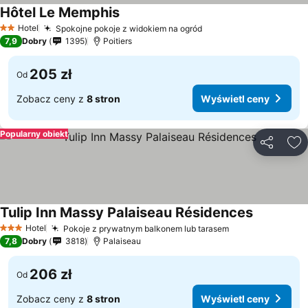
Hôtel Le Memphis
Hotel
Spokojne pokoje z widokiem na ogród
2 Kategoria
7,9
Dobry
1395
Poitiers
205 zł
Od
Zobacz ceny z
8 stron
Wyświetl ceny
Popularny obiekt
Udostępni
Do
Tulip Inn Massy Palaiseau Résidences
Hotel
Pokoje z prywatnym balkonem lub tarasem
3 Kategoria
7,8
Dobry
3818
Palaiseau
206 zł
Od
Zobacz ceny z
8 stron
Wyświetl ceny