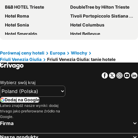
B&B HOTEL Trieste
DoubleTree by Hilton Trieste
Hotel Roma
Tivoli Portopiccolo Sistiana Wellness Resort & Spa
Hotel Sonia
Hotel Columbus
Hotel Smeraldo
Hotel Bellevue
Hotel Il Cervo
Hotel Miramare - Adults Only
B&B HOTEL Udine
Hotel Pasha
Porównaj ceny hoteli
Europa
Włochy
Friuli Venezia Giulia
Friuli Venezia Giulia: tanie hotele
Ca' Laguna
Hotel Istria
Hotel Brioni
Hotel Cristallo
Facebook
Twitter
Insta
Yo
Hotel San Giorgio
Hotel Bellavista
Wybierz swój kraj
Hotel Mimosa
Bella Italia Efa Village
Hotel Centrale
Hotel Alisei
Dodaj na Google
Best Western Hotel Continental
Hotel Villa d'Este
Łatwo znajdź nasze wyniki: dodaj
trivago jako preferowane źródło na
Albergo Diffuso Comeglians
Residence Punta Spin
Google.
Firma
Hotel Martini
Europalace Hotel, BW Signature Collection
Hotel Olympia
Hotel Lampara
Nasze produkty