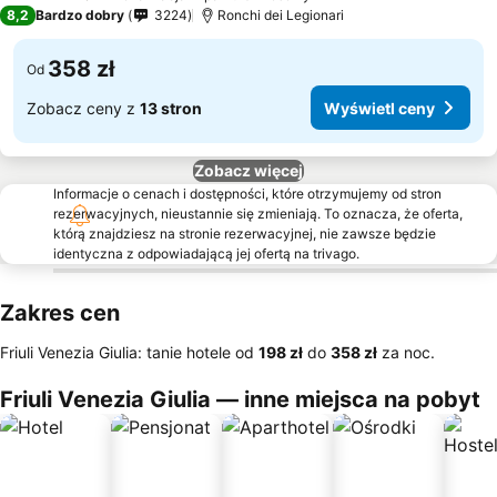
4 Kategoria
8,2
Bardzo dobry
3224
Ronchi dei Legionari
358 zł
Od
Zobacz ceny z
13 stron
Wyświetl ceny
Zobacz więcej
Informacje o cenach i dostępności, które otrzymujemy od stron
rezerwacyjnych, nieustannie się zmieniają. To oznacza, że oferta,
którą znajdziesz na stronie rezerwacyjnej, nie zawsze będzie
identyczna z odpowiadającą jej ofertą na trivago.
Zakres cen
Friuli Venezia Giulia: tanie hotele od
‎198 zł
do
‎358 zł
za noc.
Friuli Venezia Giulia — inne miejsca na pobyt