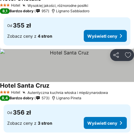
Hotel
Wysokiej jakości, różnorodne posiłki
3 Kategoria
8,1
Bardzo dobry
957
Lignano Sabbiadoro
355 zł
Od
Zobacz ceny z
4 stron
Wyświetl ceny
Udostępni
Do
Hotel Santa Cruz
Hotel
Autentyczna kuchnia włoska i międzynarodowa
3 Kategoria
8,4
Bardzo dobry
573
Lignano Pineta
356 zł
Od
Zobacz ceny z
3 stron
Wyświetl ceny