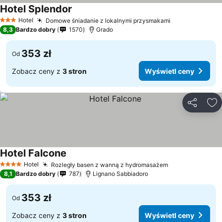
Hotel Splendor
Hotel
Domowe śniadanie z lokalnymi przysmakami
3 Kategoria
8,3
Bardzo dobry
1570
Grado
353 zł
Od
Zobacz ceny z
3 stron
Wyświetl ceny
Udostępni
Do
Hotel Falcone
Hotel
Rozległy basen z wanną z hydromasażem
4 Kategoria
8,1
Bardzo dobry
787
Lignano Sabbiadoro
353 zł
Od
Zobacz ceny z
3 stron
Wyświetl ceny