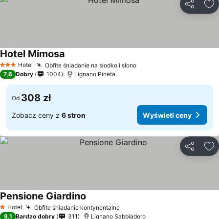
Udostępni
Do
Hotel Mimosa
Hotel
Obfite śniadanie na słodko i słono
3 Kategoria
7,6
Dobry
1004
Lignano Pineta
308 zł
Od
Zobacz ceny z
6 stron
Wyświetl ceny
Udostępni
Do
Pensione Giardino
Hotel
Obfite śniadanie kontynentalne
1 Kategoria
8,1
Bardzo dobry
311
Lignano Sabbiadoro