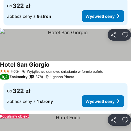
322 zł
Od
Zobacz ceny z
9 stron
Wyświetl ceny
Udostępni
Do
Hotel San Giorgio
Hotel
Wyjątkowe domowe śniadanie w formie bufetu
3 Kategoria
9,2
Znakomity
378
Lignano Pineta
322 zł
Od
Zobacz ceny z
1 strony
Wyświetl ceny
Popularny obiekt
Udostępni
Do