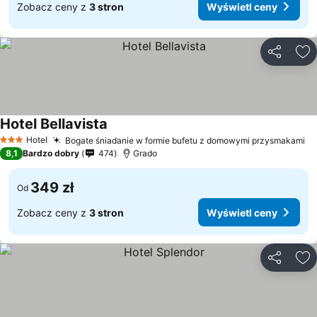
Zobacz ceny z
3 stron
Wyświetl ceny
Udostępni
Do
Hotel Bellavista
Hotel
Bogate śniadanie w formie bufetu z domowymi przysmakami
3 Kategoria
8,1
Bardzo dobry
474
Grado
349 zł
Od
Zobacz ceny z
3 stron
Wyświetl ceny
Udostępni
Do