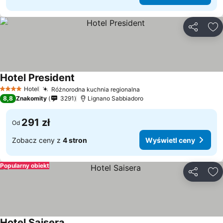
Udostępni
Do
Hotel President
Hotel
Różnorodna kuchnia regionalna
4 Kategoria
8,8
Znakomity
3291
Lignano Sabbiadoro
291 zł
Od
Zobacz ceny z
4 stron
Wyświetl ceny
Popularny obiekt
Udostępni
Do
Hotel Saisera