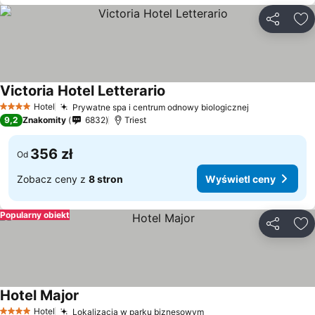
Udostępni
Do
Victoria Hotel Letterario
Hotel
Prywatne spa i centrum odnowy biologicznej
4 Kategoria
9,2
Znakomity
6832
Triest
356 zł
Od
Zobacz ceny z
8 stron
Wyświetl ceny
Popularny obiekt
Udostępni
Do
Hotel Major
Hotel
Lokalizacja w parku biznesowym