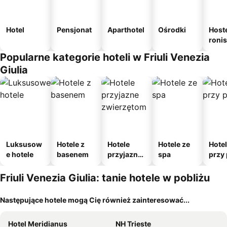
Hotel
Pensjonat
Aparthotel
Ośrodki
Host
roni
Popularne kategorie hoteli w Friuli Venezia
Giulia
Luksusow
Hotele z
Hotele
Hotele ze
Hote
e hotele
basenem
przyjazne
spa
przy 
zwierzęto
m
Friuli Venezia Giulia: tanie hotele w pobliżu
Następujące hotele mogą Cię również zainteresować...
Hotel Meridianus
NH Trieste