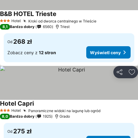
B&B HOTEL Trieste
Hotel
Kroki od dworca centralnego w Trieście
3 Kategoria
8,1
Bardzo dobry
6560
Triest
268 zł
Od
Zobacz ceny z
12 stron
Wyświetl ceny
Udostępni
Do
Hotel Capri
Hotel
Panoramiczne widoki na lagunę lub ogród
3 Kategoria
8,0
Bardzo dobry
1925
Grado
275 zł
Od