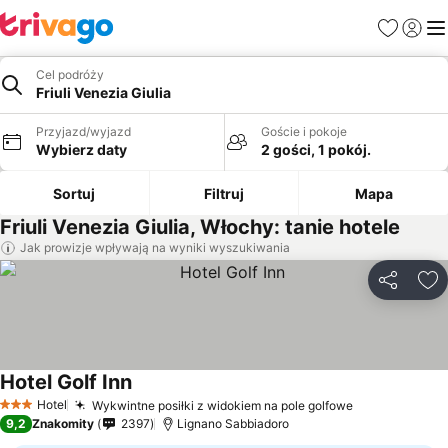
Ulubione
Zaloguj
Me
Cel podróży
Friuli Venezia Giulia
Przyjazd/wyjazd
Goście i pokoje
Wybierz daty
2 gości, 1 pokój.
Sortuj
Filtruj
Mapa
Friuli Venezia Giulia, Włochy: tanie hotele
Jak prowizje wpływają na wyniki wyszukiwania
Udostępni
Do
Hotel Golf Inn
Hotel
Wykwintne posiłki z widokiem na pole golfowe
3 Kategoria
9,2
Znakomity
2397
Lignano Sabbiadoro