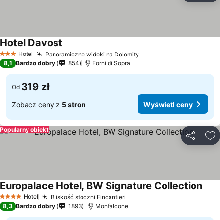
Hotel Davost
Hotel
Panoramiczne widoki na Dolomity
3 Kategoria
8,1
Bardzo dobry
854
Forni di Sopra
319 zł
Od
Zobacz ceny z
5 stron
Wyświetl ceny
Popularny obiekt
Udostępni
Do
Europalace Hotel, BW Signature Collection
Hotel
Bliskość stoczni Fincantieri
4 Kategoria
8,3
Bardzo dobry
1893
Monfalcone