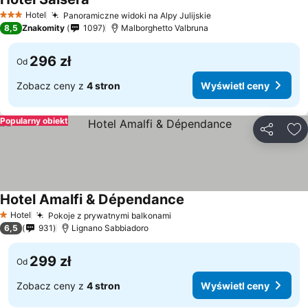
Hotel
Panoramiczne widoki na Alpy Julijskie
3 Kategoria
8,5
Znakomity
1097
Malborghetto Valbruna
296 zł
Od
Zobacz ceny z
4 stron
Wyświetl ceny
Popularny obiekt
Udostępni
Do
Hotel Amalfi & Dépendance
Hotel
Pokoje z prywatnymi balkonami
1 Kategoria
6,5
931
Lignano Sabbiadoro
299 zł
Od
Zobacz ceny z
4 stron
Wyświetl ceny