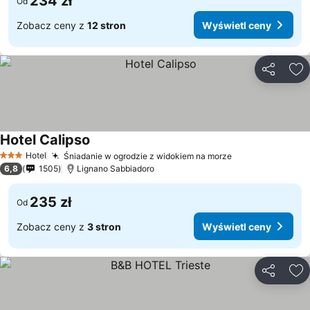
234 zł
Od
Zobacz ceny z
12 stron
Wyświetl ceny
Udostępni
Do
Hotel Calipso
Hotel
Śniadanie w ogrodzie z widokiem na morze
3 Kategoria
6,8
1505
Lignano Sabbiadoro
235 zł
Od
Zobacz ceny z
3 stron
Wyświetl ceny
Udostępni
Do