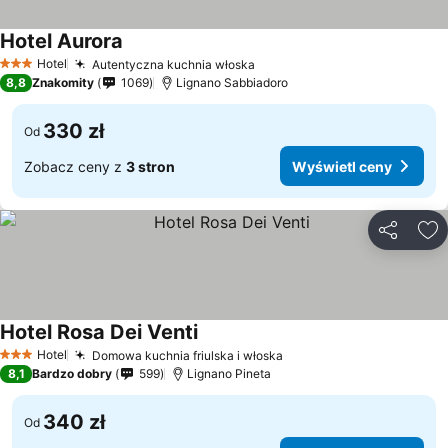
Hotel Aurora
Hotel
Autentyczna kuchnia włoska
3 Kategoria
8,8
Znakomity
1069
Lignano Sabbiadoro
330 zł
Od
Zobacz ceny z
3 stron
Wyświetl ceny
Udostępni
Do
Hotel Rosa Dei Venti
Hotel
Domowa kuchnia friulska i włoska
3 Kategoria
8,1
Bardzo dobry
599
Lignano Pineta
340 zł
Od