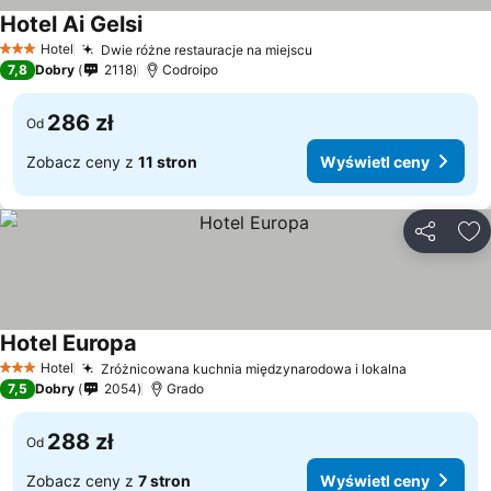
Hotel Ai Gelsi
Hotel
Dwie różne restauracje na miejscu
3 Kategoria
7,8
Dobry
2118
Codroipo
286 zł
Od
Zobacz ceny z
11 stron
Wyświetl ceny
Udostępni
Do
Hotel Europa
Hotel
Zróżnicowana kuchnia międzynarodowa i lokalna
3 Kategoria
7,5
Dobry
2054
Grado
288 zł
Od
Zobacz ceny z
7 stron
Wyświetl ceny