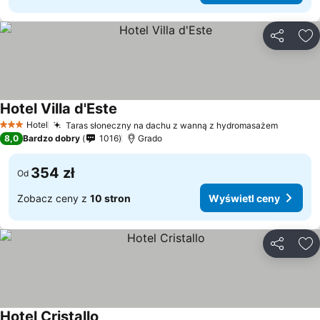
Udostępni
Do
Hotel Villa d'Este
Hotel
Taras słoneczny na dachu z wanną z hydromasażem
3 Kategoria
8,0
Bardzo dobry
1016
Grado
354 zł
Od
Zobacz ceny z
10 stron
Wyświetl ceny
Udostępni
Do
Hotel Cristallo