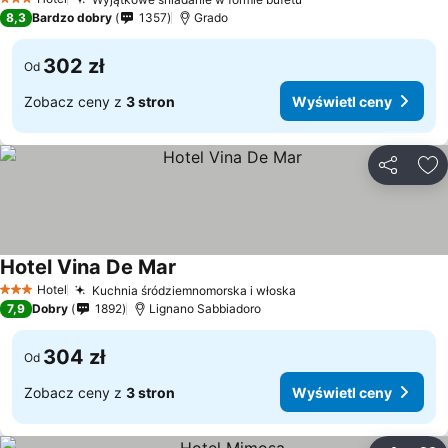
3 Kategoria
8,3
Bardzo dobry
1357
Grado
302 zł
Od
Zobacz ceny z
3 stron
Wyświetl ceny
Udostępni
Do
Hotel Vina De Mar
Hotel
Kuchnia śródziemnomorska i włoska
3 Kategoria
7,9
Dobry
1892
Lignano Sabbiadoro
304 zł
Od
Zobacz ceny z
3 stron
Wyświetl ceny