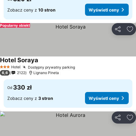
Zobacz ceny z
10 stron
Wyświetl ceny
Popularny obiekt
Udostępni
Do
Hotel Soraya
Hotel
Dostępny prywatny parking
3 Kategoria
6,6
2122
Lignano Pineta
330 zł
Od
Zobacz ceny z
3 stron
Wyświetl ceny
Udostępni
Do