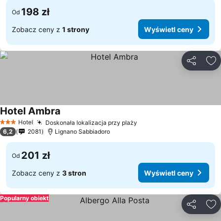
198 zł
Od
Zobacz ceny z
1 strony
Wyświetl ceny
Udostępni
Do
Hotel Ambra
Hotel
Doskonała lokalizacja przy plaży
3 Kategoria
6,2
2081
Lignano Sabbiadoro
201 zł
Od
Zobacz ceny z
3 stron
Wyświetl ceny
Popularny obiekt
Udostępni
Do