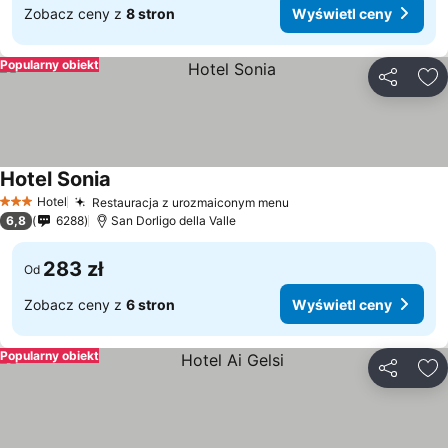
Zobacz ceny z
8 stron
Wyświetl ceny
Popularny obiekt
Udostępni
Do
Hotel Sonia
Hotel
Restauracja z urozmaiconym menu
3 Kategoria
6,8
6288
San Dorligo della Valle
283 zł
Od
Zobacz ceny z
6 stron
Wyświetl ceny
Popularny obiekt
Udostępni
Do