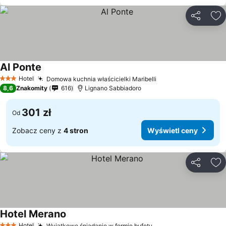
Udostępni
Do
Al Ponte
Hotel
Domowa kuchnia właścicielki Maribelli
3 Kategoria
8,6
Znakomity
616
Lignano Sabbiadoro
301 zł
Od
Zobacz ceny z
4 stron
Wyświetl ceny
Udostępni
Do
Hotel Merano
Hotel
Wyjątkowe śniadanie w formie bufetu