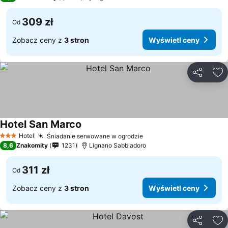
309 zł
Od
Zobacz ceny z
3 stron
Wyświetl ceny
Udostępni
Do
Hotel San Marco
Hotel
Śniadanie serwowane w ogrodzie
3 Kategoria
8,6
Znakomity
1231
Lignano Sabbiadoro
311 zł
Od
Zobacz ceny z
3 stron
Wyświetl ceny
Udostępni
Do