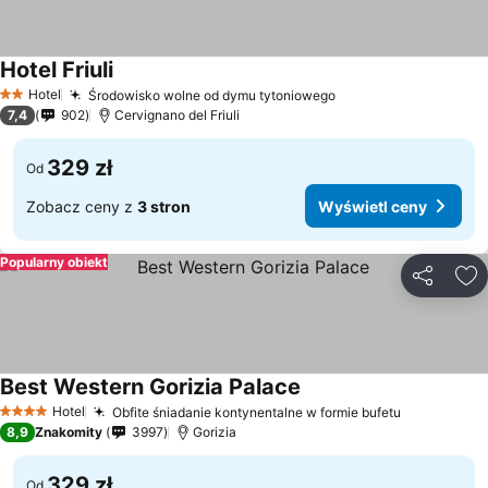
Hotel Friuli
Hotel
Środowisko wolne od dymu tytoniowego
2 Kategoria
7,4
902
Cervignano del Friuli
329 zł
Od
Zobacz ceny z
3 stron
Wyświetl ceny
Popularny obiekt
Udostępni
Do
Best Western Gorizia Palace
Hotel
Obfite śniadanie kontynentalne w formie bufetu
4 Kategoria
8,9
Znakomity
3997
Gorizia
329 zł
Od