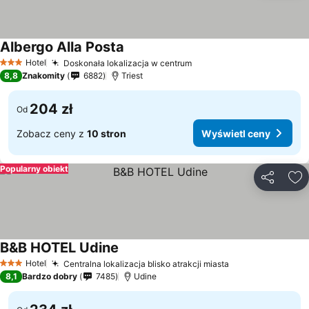
Albergo Alla Posta
Hotel
Doskonała lokalizacja w centrum
3 Kategoria
8,8
Znakomity
6882
Triest
204 zł
Od
Zobacz ceny z
10 stron
Wyświetl ceny
Popularny obiekt
Udostępni
Do
B&B HOTEL Udine
Hotel
Centralna lokalizacja blisko atrakcji miasta
3 Kategoria
8,1
Bardzo dobry
7485
Udine