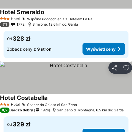
Hotel Smeraldo
Hotel
Wspólne udogodnienia z Hotelem La Paul
3 Kategoria
7,1
1772
Sirmione, 12.6 km do: Garda
328 zł
Od
Zobacz ceny z
9 stron
Wyświetl ceny
Udostępni
Do
Hotel Costabella
Hotel
Spacer do Chiesa di San Zeno
3 Kategoria
8,2
Bardzo dobry
1926
San Zeno di Montagna, 6.5 km do: Garda
329 zł
Od