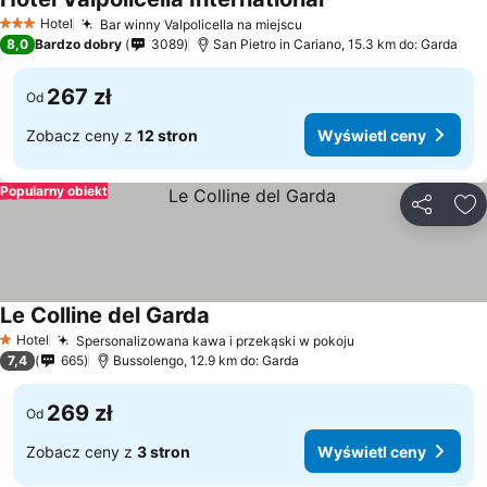
Hotel
Bar winny Valpolicella na miejscu
3 Kategoria
8,0
Bardzo dobry
3089
San Pietro in Cariano, 15.3 km do: Garda
267 zł
Od
Zobacz ceny z
12 stron
Wyświetl ceny
Popularny obiekt
Udostępni
Do
Le Colline del Garda
Hotel
Spersonalizowana kawa i przekąski w pokoju
1 Kategoria
7,4
665
Bussolengo, 12.9 km do: Garda
269 zł
Od
Zobacz ceny z
3 stron
Wyświetl ceny