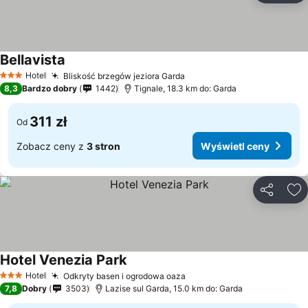
Bellavista
Hotel
Bliskość brzegów jeziora Garda
3 Kategoria
8,3
Bardzo dobry
1442
Tignale, 18.3 km do: Garda
311 zł
Od
Zobacz ceny z
3 stron
Wyświetl ceny
Udostępni
Do
Hotel Venezia Park
Hotel
Odkryty basen i ogrodowa oaza
3 Kategoria
7,8
Dobry
3503
Lazise sul Garda, 15.0 km do: Garda