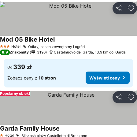
Udostępni
Do
Mod 05 Bike Hotel
Hotel
Odkryj basen zewnętrzny i ogród
3 Kategoria
8,9
Znakomity
3196
Castelnuovo del Garda, 13.9 km do: Garda
339 zł
Od
Zobacz ceny z
10 stron
Wyświetl ceny
Popularny obiekt
Udostępni
Do
Garda Family House
Hotel
Bliskość plaży Castelletto di Brenzone