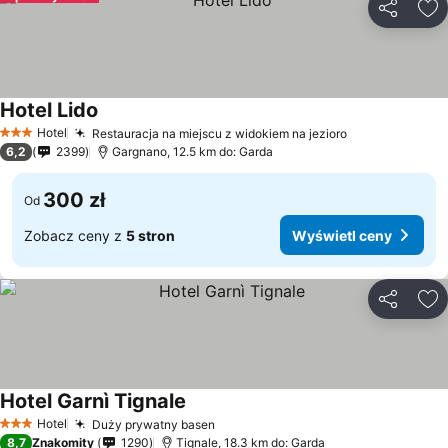
Udostępni
Do
Hotel Lido
Hotel
Restauracja na miejscu z widokiem na jezioro
3 Kategoria
6,2
2399
Gargnano, 12.5 km do: Garda
300 zł
Od
Zobacz ceny z
5 stron
Wyświetl ceny
Udostępni
Do
Hotel Garnì Tignale
Hotel
Duży prywatny basen
3 Kategoria
8,7
Znakomity
1290
Tignale, 18.3 km do: Garda