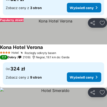
Zobacz ceny z
3 stron
Wyświetl ceny
Popularny obiekt
Udostępni
Do
Kona Hotel Verona
Hotel
Rozległy odkryty basen
4 Kategoria
7,7
Dobry
2109
Negrar, 19.1 km do: Garda
324 zł
Od
Zobacz ceny z
9 stron
Wyświetl ceny
Udostępni
Do