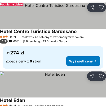
Popularny obiekt
Udostępni
Do
Hotel Centro Turistico Gardesano
Hotel
Malownicze balkony z różnorodnymi widokami
3 Kategoria
5,7
6681
Bussolengo, 13.3 km do: Garda
274 zł
Od
Zobacz ceny z
6 stron
Wyświetl ceny
Udostępni
Do
Hotel Eden
Hotel
Spokojny ogród i odkryty basen