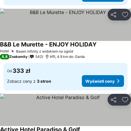
Udostępni
Do
B&B Le Murette - ENJOY HOLIDAY
Hotel
Basen infinity z widokiem na ogród
8,8
Znakomity
542
Affi, 4.9 km do: Garda
333 zł
Od
Zobacz ceny z
3 stron
Wyświetl ceny
Udostępni
Do
Active Hotel Paradiso & Golf