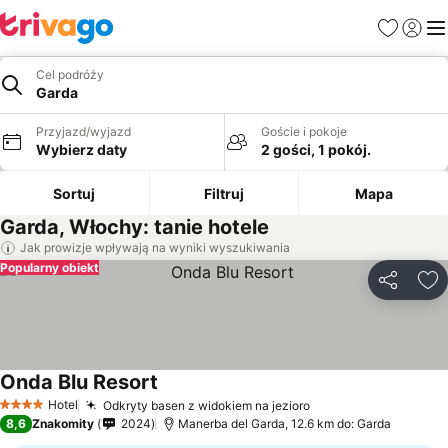
Ulubione
Zaloguj
Me
Cel podróży
Garda
Przyjazd/wyjazd
Goście i pokoje
Wybierz daty
2 gości, 1 pokój.
Sortuj
Filtruj
Mapa
Garda, Włochy: tanie hotele
Jak prowizje wpływają na wyniki wyszukiwania
Popularny obiekt
Udostępni
Do
Onda Blu Resort
Hotel
Odkryty basen z widokiem na jezioro
4 Kategoria
8,6
Znakomity
2024
Manerba del Garda, 12.6 km do: Garda