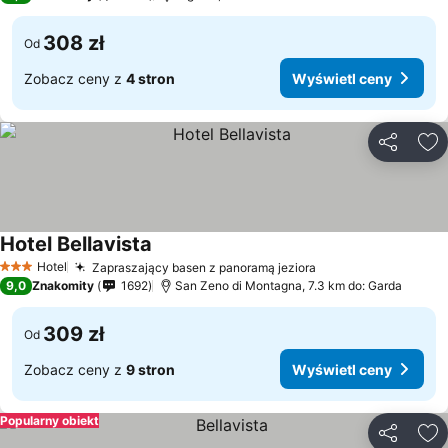
308 zł
Od
Zobacz ceny z
4 stron
Wyświetl ceny
Udostępni
Do
Hotel Bellavista
Hotel
Zapraszający basen z panoramą jeziora
3 Kategoria
9,0
Znakomity
1692
San Zeno di Montagna, 7.3 km do: Garda
309 zł
Od
Zobacz ceny z
9 stron
Wyświetl ceny
Popularny obiekt
Udostępni
Do