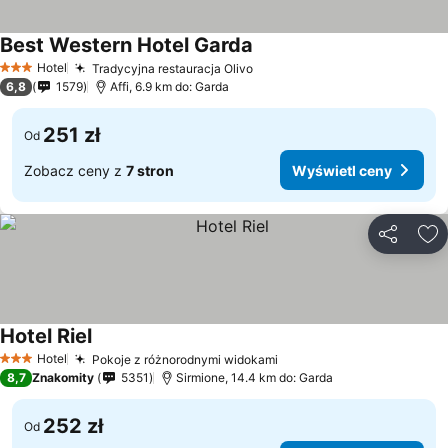
Best Western Hotel Garda
Hotel
Tradycyjna restauracja Olivo
3 Kategoria
6,8
1579
Affi, 6.9 km do: Garda
251 zł
Od
Zobacz ceny z
7 stron
Wyświetl ceny
Udostępni
Do
Hotel Riel
Hotel
Pokoje z różnorodnymi widokami
3 Kategoria
8,7
Znakomity
5351
Sirmione, 14.4 km do: Garda
252 zł
Od