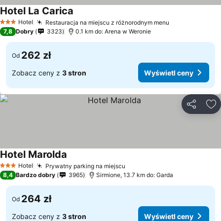
Hotel La Carica
Hotel
Restauracja na miejscu z różnorodnym menu
3 Kategoria
7,8
Dobry
3323
0.1 km do: Arena w Weronie
262 zł
Od
Zobacz ceny z
3 stron
Wyświetl ceny
Udostępni
Do
Hotel Marolda
Hotel
Prywatny parking na miejscu
3 Kategoria
8,4
Bardzo dobry
3965
Sirmione, 13.7 km do: Garda
264 zł
Od
Zobacz ceny z
3 stron
Wyświetl ceny