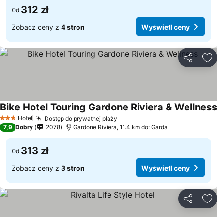
312 zł
Od
Zobacz ceny z
4 stron
Wyświetl ceny
Udostępni
Do
Bike Hotel Touring Gardone Riviera & Wellness
Hotel
Dostęp do prywatnej plaży
3 Kategoria
7,9
Dobry
2078
Gardone Riviera, 11.4 km do: Garda
313 zł
Od
Zobacz ceny z
3 stron
Wyświetl ceny
Udostępni
Do