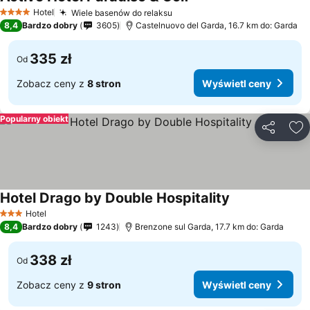
Hotel
Wiele basenów do relaksu
4 Kategoria
8,4
Bardzo dobry
3605
Castelnuovo del Garda, 16.7 km do: Garda
335 zł
Od
Zobacz ceny z
8 stron
Wyświetl ceny
Popularny obiekt
Udostępni
Do
Hotel Drago by Double Hospitality
Hotel
3 Kategoria
8,4
Bardzo dobry
1243
Brenzone sul Garda, 17.7 km do: Garda
338 zł
Od
Zobacz ceny z
9 stron
Wyświetl ceny