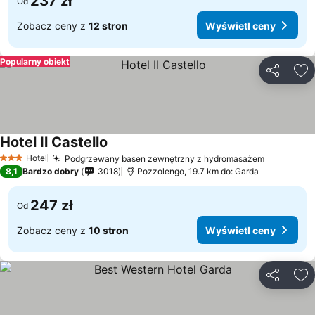
237 zł
Od
Zobacz ceny z
12 stron
Wyświetl ceny
Popularny obiekt
Udostępni
Do
Hotel Il Castello
Hotel
Podgrzewany basen zewnętrzny z hydromasażem
3 Kategoria
8,1
Bardzo dobry
3018
Pozzolengo, 19.7 km do: Garda
247 zł
Od
Zobacz ceny z
10 stron
Wyświetl ceny
Udostępni
Do