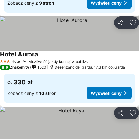
Zobacz ceny z
9 stron
Wyświetl ceny
Udostępni
Do
Hotel Aurora
Hotel
Możliwość jazdy konnej w pobliżu
3 Kategoria
8,6
Znakomity
1520
Desenzano del Garda, 17.3 km do: Garda
330 zł
Od
Zobacz ceny z
10 stron
Wyświetl ceny
Udostępni
Do