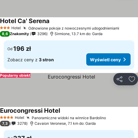
Hotel Ca' Serena
Hotel
Odnowione pokoje z nowoczesnymi udogodnieniami
3 Kategoria
8,6
Znakomity
3296
Sirmione, 13.7 km do: Garda
196 zł
Od
Zobacz ceny z
3 stron
Wyświetl ceny
Popularny obiekt
Udostępni
Do
Eurocongressi Hotel
Hotel
Panoramiczne widoki na winnice Bardolino
4 Kategoria
7,3
3278
Cavaion Veronese, 7.1 km do: Garda