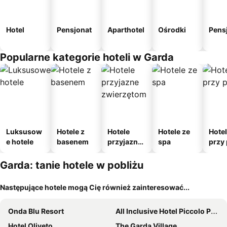
Hotel
Pensjonat
Aparthotel
Ośrodki
Pens
Popularne kategorie hoteli w Garda
Luksusow
Hotele z
Hotele
Hotele ze
Hote
e hotele
basenem
przyjazne
spa
przy 
zwierzęto
m
Garda: tanie hotele w pobliżu
Następujące hotele mogą Cię również zainteresować...
Onda Blu Resort
All Inclusive Hotel Piccolo Paradiso
Hotel Oliveto
The Garda Village