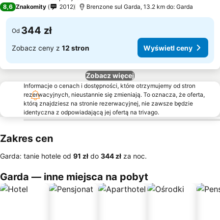
1 Kategoria
8,6
Znakomity
2012
Brenzone sul Garda, 13.2 km do: Garda
344 zł
Od
Zobacz ceny z
12 stron
Wyświetl ceny
Zobacz więcej
Informacje o cenach i dostępności, które otrzymujemy od stron
rezerwacyjnych, nieustannie się zmieniają. To oznacza, że oferta,
którą znajdziesz na stronie rezerwacyjnej, nie zawsze będzie
identyczna z odpowiadającą jej ofertą na trivago.
Zakres cen
Garda: tanie hotele od
‎91 zł
do
‎344 zł
za noc.
Garda — inne miejsca na pobyt