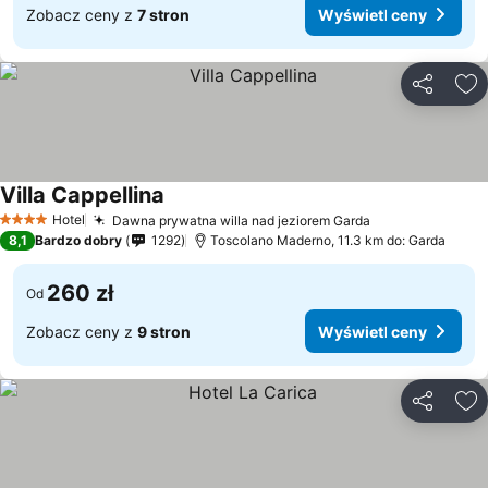
Zobacz ceny z
7 stron
Wyświetl ceny
Udostępni
Do
Villa Cappellina
Hotel
Dawna prywatna willa nad jeziorem Garda
4 Kategoria
8,1
Bardzo dobry
1292
Toscolano Maderno, 11.3 km do: Garda
260 zł
Od
Zobacz ceny z
9 stron
Wyświetl ceny
Udostępni
Do