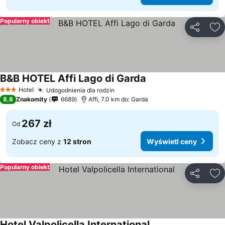
Popularny obiekt
Udostępni
Do
B&B HOTEL Affi Lago di Garda
Hotel
Udogodnienia dla rodzin
3 Kategoria
8,6
Znakomity
6689
Affi, 7.0 km do: Garda
267 zł
Od
Zobacz ceny z
12 stron
Wyświetl ceny
Popularny obiekt
Udostępni
Do
Hotel Valpolicella International