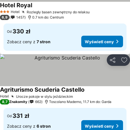
Hotel Royal
Hotel
Rozległy basen zewnętrzny do relaksu
3 Kategoria
6,9
1457
0.7 km do: Centrum
330 zł
Od
Zobacz ceny z
7 stron
Wyświetl ceny
Udostępni
Do
Agriturismo Scuderia Castello
Hotel
Urocze pokoje w stylu jeździeckim
8,7
Znakomity
662
Toscolano Maderno, 11.7 km do: Garda
331 zł
Od
Zobacz ceny z
6 stron
Wyświetl ceny