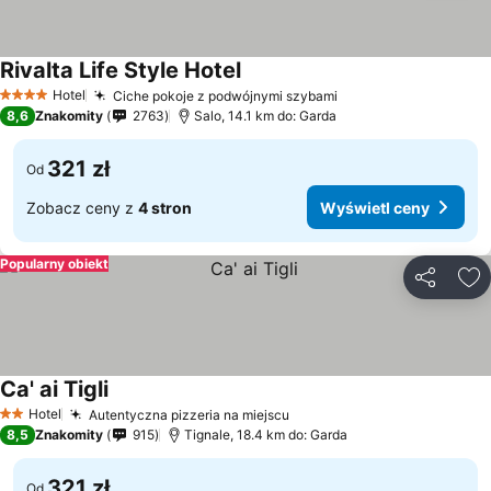
Rivalta Life Style Hotel
Hotel
Ciche pokoje z podwójnymi szybami
4 Kategoria
8,6
Znakomity
2763
Salo, 14.1 km do: Garda
321 zł
Od
Zobacz ceny z
4 stron
Wyświetl ceny
Popularny obiekt
Udostępni
Do
Ca' ai Tigli
Hotel
Autentyczna pizzeria na miejscu
2 Kategoria
8,5
Znakomity
915
Tignale, 18.4 km do: Garda
321 zł
Od