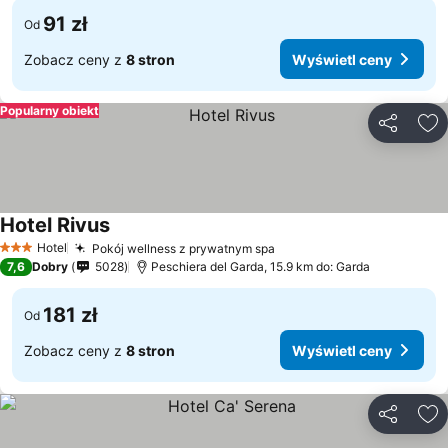
91 zł
Od
Zobacz ceny z
8 stron
Wyświetl ceny
Popularny obiekt
Udostępni
Do
Hotel Rivus
Hotel
Pokój wellness z prywatnym spa
3 Kategoria
7,6
Dobry
5028
Peschiera del Garda, 15.9 km do: Garda
181 zł
Od
Zobacz ceny z
8 stron
Wyświetl ceny
Udostępni
Do