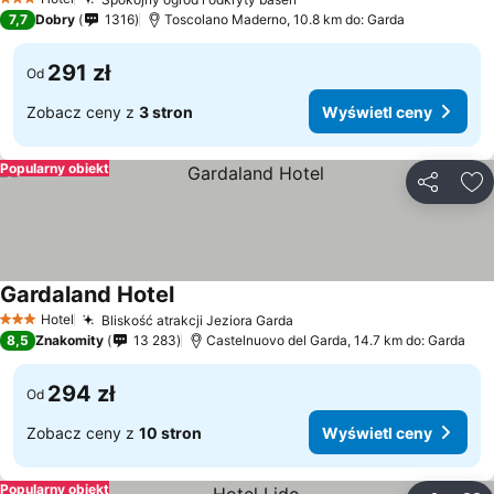
3 Kategoria
7,7
Dobry
1316
Toscolano Maderno, 10.8 km do: Garda
291 zł
Od
Zobacz ceny z
3 stron
Wyświetl ceny
Popularny obiekt
Udostępni
Do
Gardaland Hotel
Hotel
Bliskość atrakcji Jeziora Garda
3 Kategoria
8,5
Znakomity
13 283
Castelnuovo del Garda, 14.7 km do: Garda
294 zł
Od
Zobacz ceny z
10 stron
Wyświetl ceny
Popularny obiekt