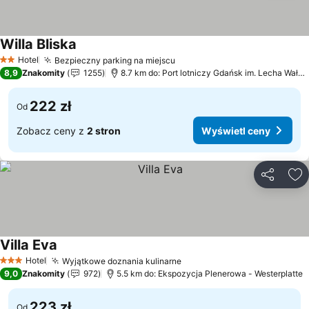
Willa Bliska
Wyświetl ceny
Hotel
Bezpieczny parking na miejscu
Wyświetl ceny
2 Kategoria
8,9
Znakomity
1255
8.7 km do: Port lotniczy Gdańsk im. Lecha Wałęs
222 zł
Od
Zobacz ceny z
2 stron
Wyświetl ceny
Udostępni
Do
Villa Eva
Wyświetl ceny
Hotel
Wyjątkowe doznania kulinarne
Wyświetl ceny
3 Kategoria
9,0
Znakomity
972
5.5 km do: Ekspozycja Plenerowa - Westerplatte
223 zł
Od