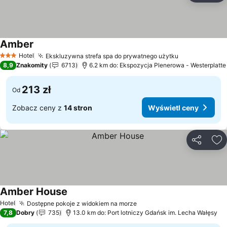
Amber
Wyświetl ceny
Hotel
Ekskluzywna strefa spa do prywatnego użytku
Wyświetl ce
3 Kategoria
8,9
Znakomity
6713
6.2 km do: Ekspozycja Plenerowa - Westerplatte
213 zł
Od
Zobacz ceny z
14 stron
Wyświetl ceny
Udostępni
Do
Amber House
Wyświetl ceny
Hotel
Dostępne pokoje z widokiem na morze
Wyświetl ceny
7,8
Dobry
735
13.0 km do: Port lotniczy Gdańsk im. Lecha Wałęsy