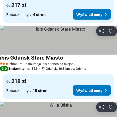
217 zł
Od
Zobacz ceny z
4 stron
Wyświetl ceny
Udostępni
Do
ibis Gdansk Stare Miasto
Wyświetl ceny
Hotel
Restauracja Ibis Kitchen na miejscu
Wyświetl ceny
3 Kategoria
9,0
Znakomity
8521
Gdańsk, 19.8 km do: Gdynia
218 zł
Od
Zobacz ceny z
15 stron
Wyświetl ceny
Udostępni
Do