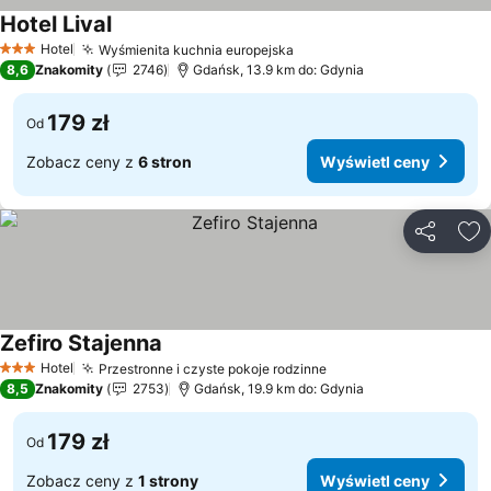
Hotel Lival
Wyświetl ceny
Hotel
Wyśmienita kuchnia europejska
Wyświetl ceny
3 Kategoria
8,6
Znakomity
2746
Gdańsk, 13.9 km do: Gdynia
179 zł
Od
Zobacz ceny z
6 stron
Wyświetl ceny
Udostępni
Do
Zefiro Stajenna
Wyświetl ceny
Hotel
Przestronne i czyste pokoje rodzinne
Wyświetl ceny
3 Kategoria
8,5
Znakomity
2753
Gdańsk, 19.9 km do: Gdynia
179 zł
Od
Zobacz ceny z
1 strony
Wyświetl ceny