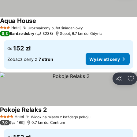
Aqua House
Wyświetl ceny
Hotel
Urozmaicony bufet śniadaniowy
Wyświetl ceny
3 Kategoria
8,3
Bardzo dobry
3238
Sopot, 6.7 km do: Gdynia
152 zł
Od
Zobacz ceny z
7 stron
Wyświetl ceny
Udostępni
Do
Pokoje Relaks 2
Wyświetl ceny
Hotel
Widok na miasto z każdego pokoju
Wyświetl ceny
4 Kategoria
7,0
169
0.7 km do: Centrum