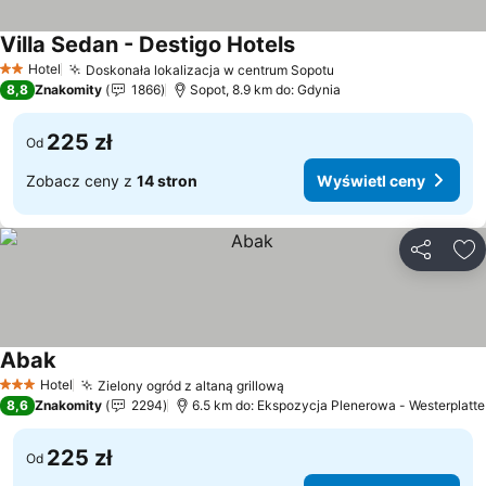
Villa Sedan - Destigo Hotels
Wyświetl ceny
Hotel
Doskonała lokalizacja w centrum Sopotu
Wyświetl ceny
2 Kategoria
8,8
Znakomity
1866
Sopot, 8.9 km do: Gdynia
225 zł
Od
Zobacz ceny z
14 stron
Wyświetl ceny
Udostępni
Do
Abak
Wyświetl ceny
Hotel
Zielony ogród z altaną grillową
Wyświetl ceny
3 Kategoria
8,6
Znakomity
2294
6.5 km do: Ekspozycja Plenerowa - Westerplatte
225 zł
Od