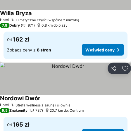
Willa Bryza
Wyświetl ceny
Hotel
Klimatyczne części wspólne z muzyką
Wyświetl ceny
7,8
Dobry
971
0.8 km do plaży
162 zł
Od
Zobacz ceny z
8 stron
Wyświetl ceny
Udostępni
Do
Nordowi Dwór
Wyświetl ceny
Hotel
Strefa wellness z sauną i siłownią
Wyświetl ceny
9,5
Znakomity
737
20.7 km do: Centrum
165 zł
Od