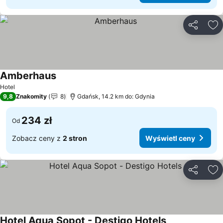
Udostępni
Do
Amberhaus
Wyświetl ceny
Hotel
9,8
Znakomity
8
Gdańsk, 14.2 km do: Gdynia
234 zł
Od
Zobacz ceny z
2 stron
Wyświetl ceny
Udostępni
Do
Hotel Aqua Sopot - Destigo Hotels