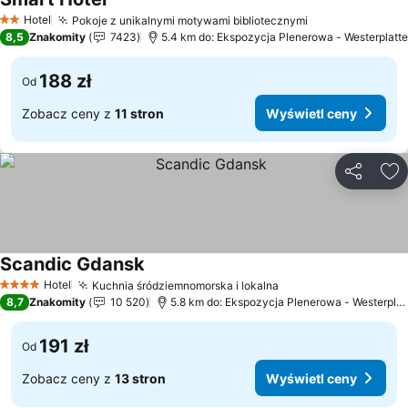
Wyświetl ceny
Hotel
Pokoje z unikalnymi motywami bibliotecznymi
Wyświetl ceny
2 Kategoria
8,5
Znakomity
7423
5.4 km do: Ekspozycja Plenerowa - Westerplatte
188 zł
Od
Zobacz ceny z
11 stron
Wyświetl ceny
Udostępni
Do
Scandic Gdansk
Wyświetl ceny
Hotel
Kuchnia śródziemnomorska i lokalna
Wyświetl ceny
4 Kategoria
8,7
Znakomity
10 520
5.8 km do: Ekspozycja Plenerowa - Westerplat
191 zł
Od
Zobacz ceny z
13 stron
Wyświetl ceny