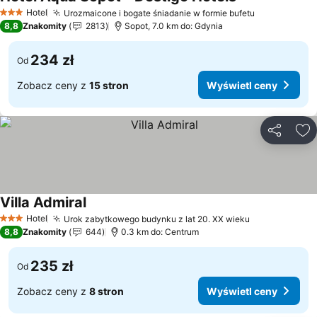
Wyświetl ceny
Hotel
Urozmaicone i bogate śniadanie w formie bufetu
Wyświetl c
3 Kategoria
8,8
Znakomity
2813
Sopot, 7.0 km do: Gdynia
234 zł
Od
Zobacz ceny z
15 stron
Wyświetl ceny
Udostępni
Do
Villa Admiral
Wyświetl ceny
Hotel
Urok zabytkowego budynku z lat 20. XX wieku
Wyświetl ce
3 Kategoria
8,8
Znakomity
644
0.3 km do: Centrum
235 zł
Od
Zobacz ceny z
8 stron
Wyświetl ceny