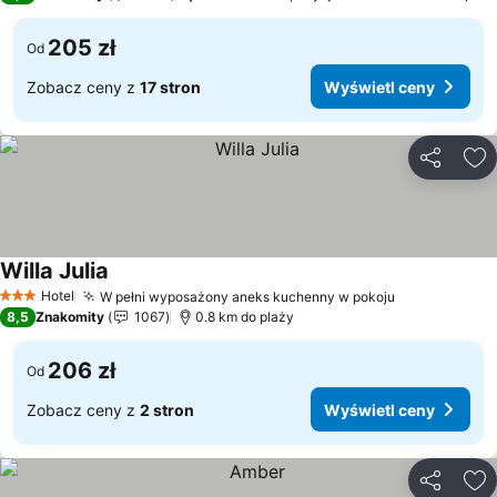
205 zł
Od
Zobacz ceny z
17 stron
Wyświetl ceny
Udostępni
Do
Willa Julia
Wyświetl ceny
Hotel
W pełni wyposażony aneks kuchenny w pokoju
Wyświetl ce
3 Kategoria
8,5
Znakomity
1067
0.8 km do plaży
206 zł
Od
Zobacz ceny z
2 stron
Wyświetl ceny
Udostępni
Do