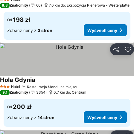
3 Kategoria
8,8
Znakomity
60
7.0 km do: Ekspozycja Plenerowa - Westerplatte
198 zł
Od
Zobacz ceny z
3 stron
Wyświetl ceny
Udostępni
Do
Hola Gdynia
Wyświetl ceny
Hotel
Restauracja Mandu na miejscu
Wyświetl ceny
3 Kategoria
9,1
Znakomity
3354
0.7 km do: Centrum
200 zł
Od
Zobacz ceny z
14 stron
Wyświetl ceny