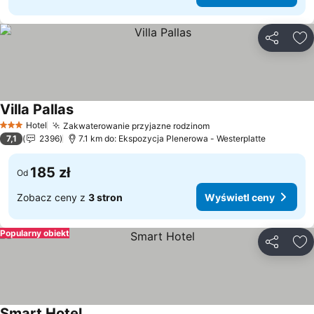
Udostępni
Do
Villa Pallas
Wyświetl ceny
Hotel
Zakwaterowanie przyjazne rodzinom
Wyświetl ceny
3 Kategoria
7,1
2396
7.1 km do: Ekspozycja Plenerowa - Westerplatte
185 zł
Od
Zobacz ceny z
3 stron
Wyświetl ceny
Popularny obiekt
Udostępni
Do
Smart Hotel