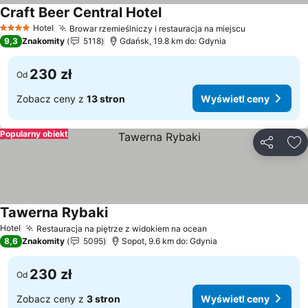
Craft Beer Central Hotel
Wyświetl ceny
Hotel
Browar rzemieślniczy i restauracja na miejscu
Wyświetl c
4 Kategoria
9,3
Znakomity
5118
Gdańsk, 19.8 km do: Gdynia
230 zł
Od
Zobacz ceny z
13 stron
Wyświetl ceny
Popularny obiekt
Udostępni
Do
Tawerna Rybaki
Wyświetl ceny
Hotel
Restauracja na piętrze z widokiem na ocean
Wyświetl ceny
8,6
Znakomity
5095
Sopot, 9.6 km do: Gdynia
230 zł
Od
Zobacz ceny z
3 stron
Wyświetl ceny