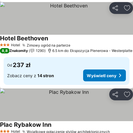
Udostępni
Do
Hotel Beethoven
Wyświetl ceny
Hotel
Zimowy ogród na parterze
Wyświetl ceny
3 Kategoria
8,8
Znakomity
1290
6.5 km do: Ekspozycja Plenerowa - Westerplatte
237 zł
Od
Zobacz ceny z
14 stron
Wyświetl ceny
Udostępni
Do
Plac Rybakow Inn
Wyświetl ceny
Hotel
Wyjątkowe połączenie stylów architektonicznych
Wyświetl 