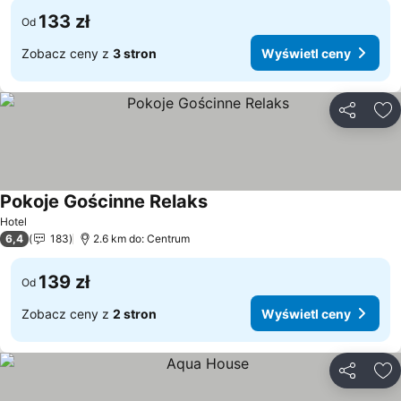
133 zł
Od
Zobacz ceny z
3 stron
Wyświetl ceny
Udostępni
Do
Pokoje Gościnne Relaks
Wyświetl ceny
Hotel
6,4
183
2.6 km do: Centrum
139 zł
Od
Zobacz ceny z
2 stron
Wyświetl ceny
Udostępni
Do