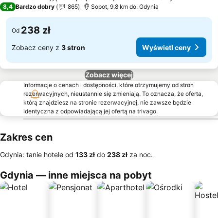
3 Kategoria
8,4
Bardzo dobry
865
Sopot, 9.8 km do: Gdynia
238 zł
Od
Zobacz ceny z
3 stron
Wyświetl ceny
Zobacz więcej
Informacje o cenach i dostępności, które otrzymujemy od stron
rezerwacyjnych, nieustannie się zmieniają. To oznacza, że oferta,
którą znajdziesz na stronie rezerwacyjnej, nie zawsze będzie
identyczna z odpowiadającą jej ofertą na trivago.
Zakres cen
Gdynia: tanie hotele od
‎133 zł
do
‎238 zł
za noc.
Gdynia — inne miejsca na pobyt