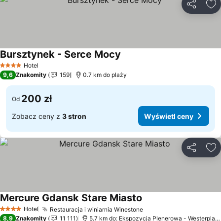
Udostępni
Do
Bursztynek - Serce Mocy
Wyświetl ceny
Hotel
4 Kategoria
9,6
Znakomity
159
0.7 km do plaży
200 zł
Od
Zobacz ceny z
3 stron
Wyświetl ceny
Udostępni
Do
Mercure Gdansk Stare Miasto
Wyświetl ceny
Hotel
Restauracja i winiarnia Winestone
Wyświetl ceny
4 Kategoria
8,9
Znakomity
11 111
5.7 km do: Ekspozycja Plenerowa - Westerplatt