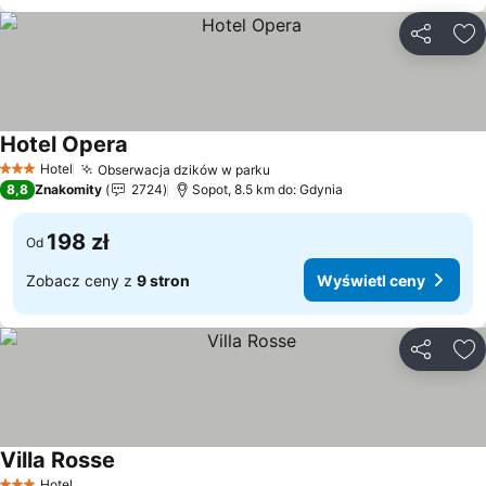
Udostępni
Do
Hotel Opera
Wyświetl ceny
Hotel
Obserwacja dzików w parku
Wyświetl ceny
3 Kategoria
8,8
Znakomity
2724
Sopot, 8.5 km do: Gdynia
198 zł
Od
Zobacz ceny z
9 stron
Wyświetl ceny
Udostępni
Do
Villa Rosse
Wyświetl ceny
Hotel