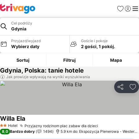
Ulubione
Zaloguj
Me
Cel podróży
Gdynia
Przyjazd/wyjazd
Goście i pokoje
Wybierz daty
2 gości, 1 pokój.
Sortuj
Filtruj
Mapa
Gdynia, Polska: tanie hotele
Jak prowizje wpływają na wyniki wyszukiwania
Udostępni
Do
Willa Ela
Wyświetl ceny
Hotel
Przyjazny rodzinom plac zabaw dla dzieci
Wyświetl ceny
2 Kategoria
8,0
Bardzo dobry
1494
5.9 km do: Ekspozycja Plenerowa - Westerpla