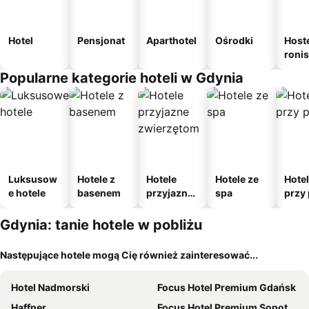
Hotel
Pensjonat
Aparthotel
Ośrodki
Host
roni
Popularne kategorie hoteli w Gdynia
Luksusow
Hotele z
Hotele
Hotele ze
Hote
e hotele
basenem
przyjazne
spa
przy 
zwierzęto
m
Gdynia: tanie hotele w pobliżu
Następujące hotele mogą Cię również zainteresować...
Hotel Nadmorski
Focus Hotel Premium Gdańsk
Haffner
Focus Hotel Premium Sopot