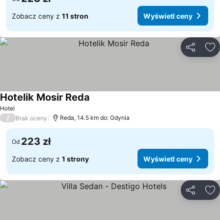
Zobacz ceny z
11 stron
Wyświetl ceny
Udostępni
Do
Hotelik Mosir Reda
Wyświetl ceny
Hotel
/
Reda, 14.5 km do: Gdynia
Brak oceny
223 zł
Od
Zobacz ceny z
1 strony
Wyświetl ceny
Udostępni
Do