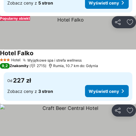
Zobacz ceny z
5 stron
Wyświetl ceny
Popularny obiekt
Udostępni
Do
Hotel Falko
Wyświetl ceny
Hotel
Wyjątkowe spa i strefa wellness
Wyświetl ceny
3 Kategoria
9,2
Znakomity
2715
Rumia, 10.7 km do: Gdynia
227 zł
Od
Zobacz ceny z
3 stron
Wyświetl ceny
Udostępni
Do