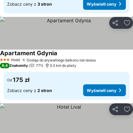
Zobacz ceny z
3 stron
Wyświetl ceny
Udostępni
Do
Apartament Gdynia
Wyświetl ceny
Hotel
Dostęp do prywatnego balkonu lub tarasu
Wyświetl ceny
3 Kategoria
9,4
Znakomity
771
0.5 km do plaży
175 zł
Od
Zobacz ceny z
2 stron
Wyświetl ceny
Udostępni
Do