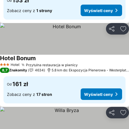
153 zł
Od
Zobacz ceny z
1 strony
Wyświetl ceny
Udostępni
Do
Hotel Bonum
Wyświetl ceny
Hotel
Przytulna restauracja w piwnicy
Wyświetl ceny
3 Kategoria
8,7
Znakomity
4634
5.8 km do: Ekspozycja Plenerowa - Westerplatt
161 zł
Od
Zobacz ceny z
17 stron
Wyświetl ceny
Udostępni
Do