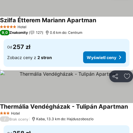
Szilfa Étterem Mariann Apartman
Hotel
5 Kategoria
9,0
Znakomity
127
0.6 km do: Centrum
257 zł
Od
Zobacz ceny z
2 stron
Wyświetl ceny
Udostępni
Do
Thermália Vendégházak - Tulipán Apartman
Hotel
3 Kategoria
/
Kaba, 13.3 km do: Hajduszoboszlo
Brak oceny