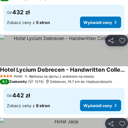
432 zł
Od
Zobacz ceny z
5 stron
Wyświetl ceny
Udostępni
Do
Hotel Lycium Debrecen - Handwritten Collection
Hotel
Wellness na dachu z widokiem na miasto
4 Kategoria
9,1
Znakomity
1015
Debrecen, 19.7 km do: Hajduszoboszlo
442 zł
Od
Zobacz ceny z
8 stron
Wyświetl ceny
Udostępni
Do