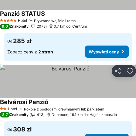
Panzió STATUS
Hotel
Prywatne wejście i taras
5 Kategoria
9,0
Znakomity
2078
0.7 km do: Centrum
285 zł
Od
Zobacz ceny z
2 stron
Wyświetl ceny
Udostępni
Do
Belvárosi Panzió
Hotel
Pokoje z podłogami drewnianymi lub parkietem
2 Kategoria
8,7
Znakomity
413
Debrecen, 19.1 km do: Hajduszoboszlo
308 zł
Od