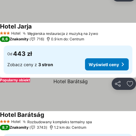
Hotel Jarja
Hotel
Węgierska restauracja z muzyką na żywo
3 Kategoria
8,6
Znakomity
716
0.9 km do: Centrum
443 zł
Od
Zobacz ceny z
3 stron
Wyświetl ceny
Popularny obiekt
Udostępni
Do
Hotel Barátság
Hotel
Rozbudowany kompleks termalny spa
3 Kategoria
8,7
Znakomity
3743
1.2 km do: Centrum