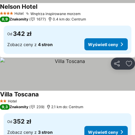
Nelson Hotel
Hotel
Wnętrza inspirowane morzem
4 Kategoria
8,9
Znakomity
1677
0.4 km do: Centrum
342 zł
Od
Zobacz ceny z
4 stron
Wyświetl ceny
Udostępni
Do
Villa Toscana
Hotel
2 Kategoria
9,3
Znakomity
239
2.1 km do: Centrum
352 zł
Od
Zobacz ceny z
3 stron
Wyświetl ceny