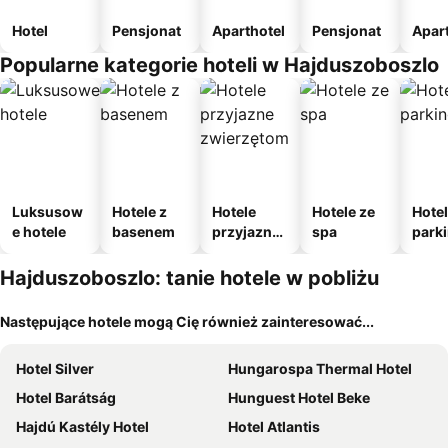
Hotel
Pensjonat
Aparthotel
Pensjonat
Apar
Popularne kategorie hoteli w Hajduszoboszlo
Luksusow
Hotele z
Hotele
Hotele ze
Hotel
e hotele
basenem
przyjazne
spa
park
zwierzęto
m
m
Hajduszoboszlo: tanie hotele w pobliżu
Następujące hotele mogą Cię również zainteresować...
Hotel Silver
Hungarospa Thermal Hotel
Hotel Barátság
Hunguest Hotel Beke
Hajdú Kastély Hotel
Hotel Atlantis