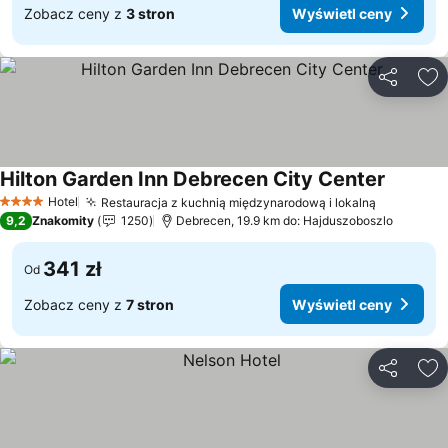
Zobacz ceny z
3 stron
Wyświetl ceny
Udostępni
Do
Hilton Garden Inn Debrecen City Center
Hotel
Restauracja z kuchnią międzynarodową i lokalną
4 Kategoria
9,2
Znakomity
1250
Debrecen, 19.9 km do: Hajduszoboszlo
341 zł
Od
Zobacz ceny z
7 stron
Wyświetl ceny
Udostępni
Do