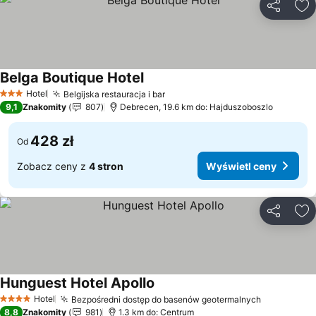
Udostępni
Do
Belga Boutique Hotel
Hotel
Belgijska restauracja i bar
3 Kategoria
9,1
Znakomity
807
Debrecen, 19.6 km do: Hajduszoboszlo
428 zł
Od
Zobacz ceny z
4 stron
Wyświetl ceny
Udostępni
Do
Hunguest Hotel Apollo
Hotel
Bezpośredni dostęp do basenów geotermalnych
4 Kategoria
8,8
Znakomity
981
1.3 km do: Centrum