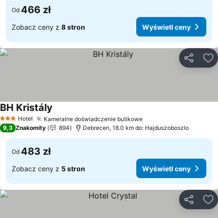
466 zł
Od
Zobacz ceny z
8 stron
Wyświetl ceny
Udostępni
Do
BH Kristály
Hotel
Kameralne doświadczenie butikowe
3 Kategoria
9,3
Znakomity
894
Debrecen, 18.0 km do: Hajduszoboszlo
483 zł
Od
Zobacz ceny z
5 stron
Wyświetl ceny
Udostępni
Do