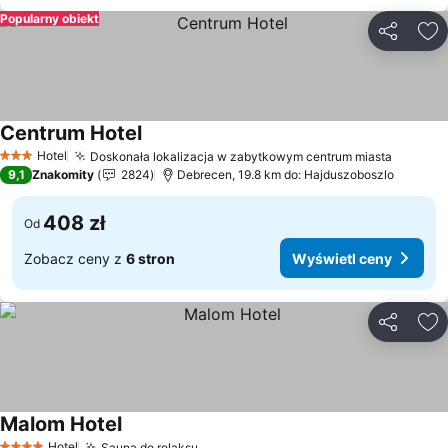
Popularny obiekt
Udostępni
Do
Centrum Hotel
Hotel
Doskonała lokalizacja w zabytkowym centrum miasta
3 Kategoria
9,1
Znakomity
2824
Debrecen, 19.8 km do: Hajduszoboszlo
408 zł
Od
Zobacz ceny z
6 stron
Wyświetl ceny
Udostępni
Do
Malom Hotel
Hotel
Sauna do relaksu