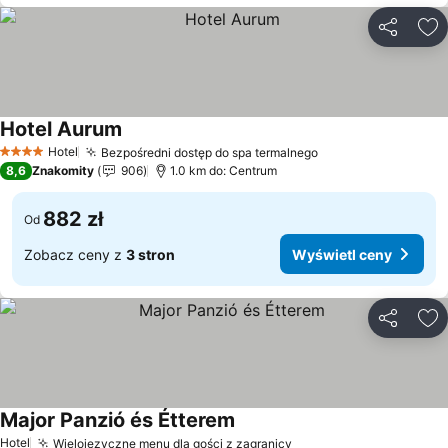
Udostępni
Do
Hotel Aurum
Hotel
Bezpośredni dostęp do spa termalnego
4 Kategoria
8,6
Znakomity
906
1.0 km do: Centrum
882 zł
Od
Zobacz ceny z
3 stron
Wyświetl ceny
Udostępni
Do
Major Panzió és Étterem
Hotel
Wielojęzyczne menu dla gości z zagranicy