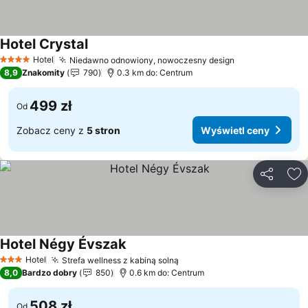
Hotel Crystal
Hotel
Niedawno odnowiony, nowoczesny design
4 Kategoria
8,9
Znakomity
790
0.3 km do: Centrum
499 zł
Od
Zobacz ceny z
5 stron
Wyświetl ceny
Udostępni
Do
Hotel Négy Évszak
Hotel
Strefa wellness z kabiną solną
3 Kategoria
8,0
Bardzo dobry
850
0.6 km do: Centrum
508 zł
Od