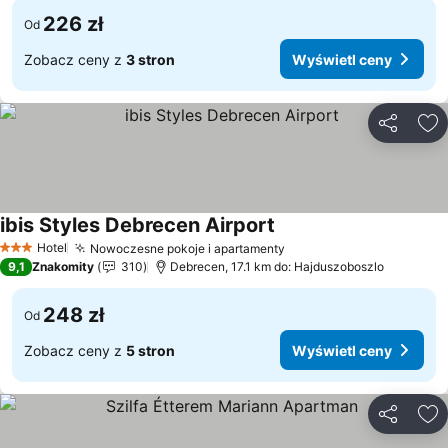
226 zł
Od
Zobacz ceny z
3 stron
Wyświetl ceny
Udostępni
Do
ibis Styles Debrecen Airport
Hotel
Nowoczesne pokoje i apartamenty
3 Kategoria
9,1
Znakomity
310
Debrecen, 17.1 km do: Hajduszoboszlo
248 zł
Od
Zobacz ceny z
5 stron
Wyświetl ceny
Udostępni
Do