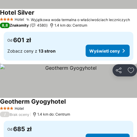
Hotel Silver
Hotel
Wyjątkowa woda termalna o właściwościach leczniczych
4 Kategoria
8,8
Znakomity
4580
1.4 km do: Centrum
601 zł
Od
Zobacz ceny z
13 stron
Wyświetl ceny
Udostępni
Do
Geotherm Gyogyhotel
Hotel
4 Kategoria
/
1.4 km do: Centrum
Brak oceny
685 zł
Od