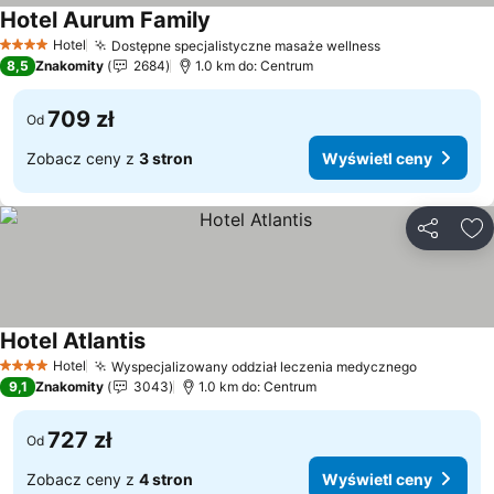
Hotel Aurum Family
Hotel
Dostępne specjalistyczne masaże wellness
4 Kategoria
8,5
Znakomity
2684
1.0 km do: Centrum
709 zł
Od
Zobacz ceny z
3 stron
Wyświetl ceny
Udostępni
Do
Hotel Atlantis
Hotel
Wyspecjalizowany oddział leczenia medycznego
4 Kategoria
9,1
Znakomity
3043
1.0 km do: Centrum
727 zł
Od
Zobacz ceny z
4 stron
Wyświetl ceny