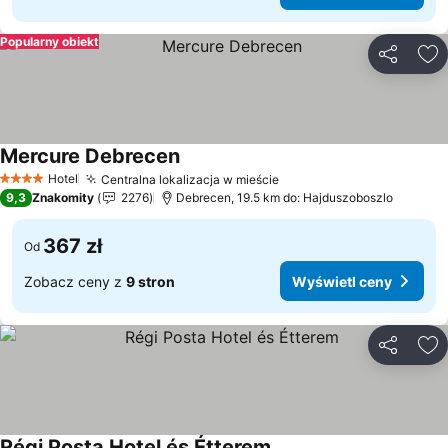
Popularny obiekt
Udostępni
Do
Mercure Debrecen
Hotel
Centralna lokalizacja w mieście
4 Kategoria
9,3
Znakomity
2276
Debrecen, 19.5 km do: Hajduszoboszlo
367 zł
Od
Zobacz ceny z
9 stron
Wyświetl ceny
Udostępni
Do
Régi Posta Hotel és Étterem