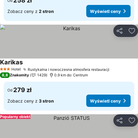
258 zł
Od
Zobacz ceny z
2 stron
Wyświetl ceny
Udostępni
Do
Karikas
Hotel
Rustykalna i nowoczesna atmosfera restauracji
3 Kategoria
8,8
Znakomity
1429
0.9 km do: Centrum
279 zł
Od
Zobacz ceny z
3 stron
Wyświetl ceny
Popularny obiekt
Udostępni
Do