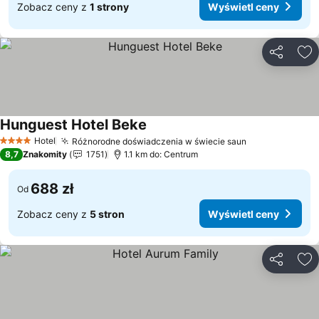
Zobacz ceny z
1 strony
Wyświetl ceny
Udostępni
Do
Hunguest Hotel Beke
Hotel
Różnorodne doświadczenia w świecie saun
4 Kategoria
8,7
Znakomity
1751
1.1 km do: Centrum
688 zł
Od
Zobacz ceny z
5 stron
Wyświetl ceny
Udostępni
Do