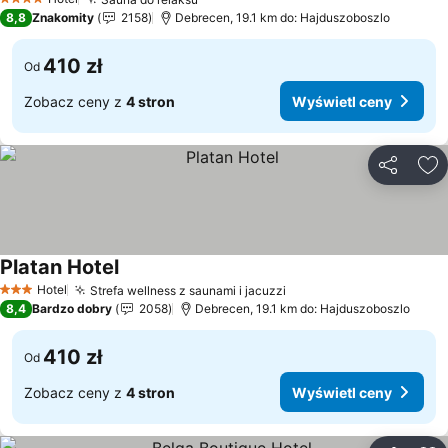
4 Kategoria
8,8
Znakomity
2158
Debrecen, 19.1 km do: Hajduszoboszlo
410 zł
Od
Zobacz ceny z
4 stron
Wyświetl ceny
Udostępni
Do
Platan Hotel
Hotel
Strefa wellness z saunami i jacuzzi
3 Kategoria
8,4
Bardzo dobry
2058
Debrecen, 19.1 km do: Hajduszoboszlo
410 zł
Od
Zobacz ceny z
4 stron
Wyświetl ceny