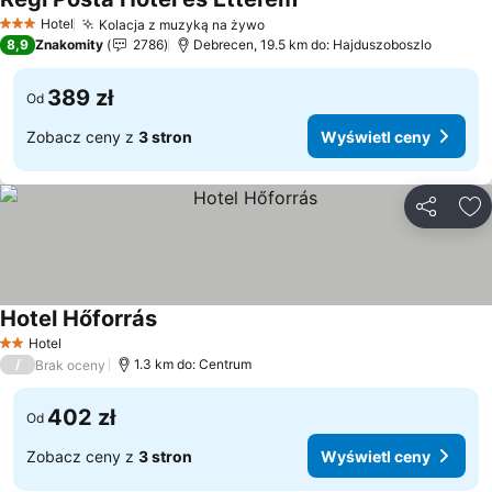
Hotel
Kolacja z muzyką na żywo
3 Kategoria
8,9
Znakomity
2786
Debrecen, 19.5 km do: Hajduszoboszlo
389 zł
Od
Zobacz ceny z
3 stron
Wyświetl ceny
Udostępni
Do
Hotel Hőforrás
Hotel
2 Kategoria
/
1.3 km do: Centrum
Brak oceny
402 zł
Od
Zobacz ceny z
3 stron
Wyświetl ceny