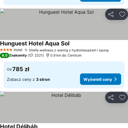
Udostępni
Do
Hunguest Hotel Aqua Sol
Hotel
Strefa wellness z wanną z hydromasażem i sauną
4 Kategoria
9,0
Znakomity
2321
0.9 km do: Centrum
785 zł
Od
Zobacz ceny z
3 stron
Wyświetl ceny
Udostępni
Do
Hotel Délibáb