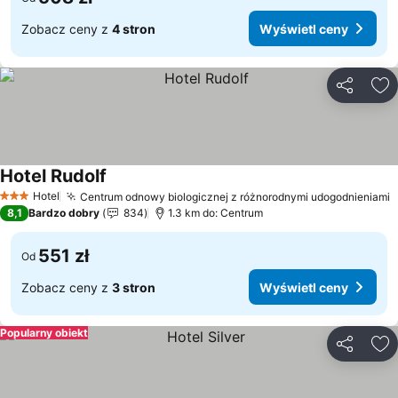
Zobacz ceny z
4 stron
Wyświetl ceny
Udostępni
Do
Hotel Rudolf
Hotel
Centrum odnowy biologicznej z różnorodnymi udogodnieniami
3 Kategoria
8,1
Bardzo dobry
834
1.3 km do: Centrum
551 zł
Od
Zobacz ceny z
3 stron
Wyświetl ceny
Popularny obiekt
Udostępni
Do