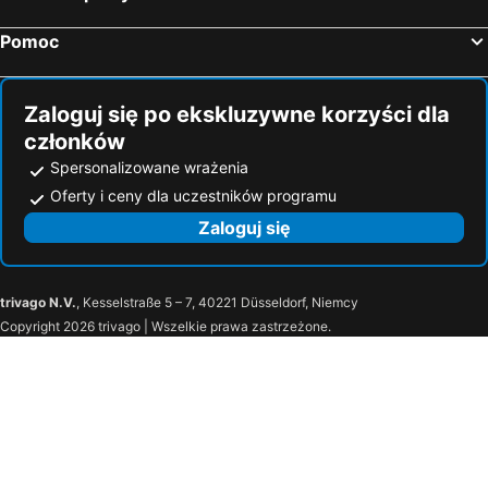
Villa Toscana
Régi Posta Hotel és Étterem
Pomoc
Hotel Nóra
SovaApartman
Fenyves
The Luxo Wine Museum Hotel
Zaloguj się po ekskluzywne korzyści dla
Stop Panzio
Julia Panzió
członków
Eliza Vendégház
Pávai Vendégház
Spersonalizowane wrażenia
Hotel Pávai
URBAN HOTEL
Oferty i ceny dla uczestników programu
Nati és Bea Vendégház
Garden Apartmanház 2
Zaloguj się
Arnika Vendégház
Caty Vendégház
Plage
Crazy Frog Gambrinusz II.
trivago N.V.
, Kesselstraße 5 – 7, 40221 Düsseldorf, Niemcy
Family Vendégház
Sunset Apartments
Copyright 2026 trivago | Wszelkie prawa zastrzeżone.
Katalin