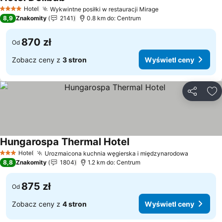
Hotel
Wykwintne posiłki w restauracji Mirage
4 Kategoria
8,9
Znakomity
2141
0.8 km do: Centrum
870 zł
Od
Zobacz ceny z
3 stron
Wyświetl ceny
Udostępni
Do
Hungarospa Thermal Hotel
Hotel
Urozmaicona kuchnia węgierska i międzynarodowa
3 Kategoria
8,8
Znakomity
1804
1.2 km do: Centrum
875 zł
Od
Zobacz ceny z
4 stron
Wyświetl ceny