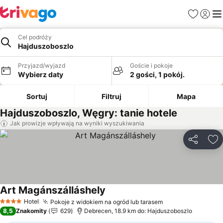
Ulubione
Zaloguj
Me
Cel podróży
Hajduszoboszlo
Przyjazd/wyjazd
Goście i pokoje
Wybierz daty
2 gości, 1 pokój.
Sortuj
Filtruj
Mapa
Hajduszoboszlo, Węgry: tanie hotele
Jak prowizje wpływają na wyniki wyszukiwania
Udostępni
Do
Art Magánszálláshely
Hotel
Pokoje z widokiem na ogród lub tarasem
4 Kategoria
8,5
Znakomity
629
Debrecen, 18.9 km do: Hajduszoboszlo