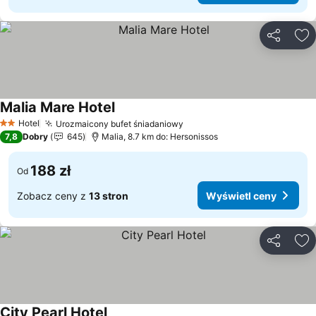
Udostępni
Do
Malia Mare Hotel
Wyświetl ceny
Hotel
Urozmaicony bufet śniadaniowy
Wyświetl ceny
2 Kategoria
7,8
Dobry
645
Malia, 8.7 km do: Hersonissos
188 zł
Od
Zobacz ceny z
13 stron
Wyświetl ceny
Udostępni
Do
City Pearl Hotel