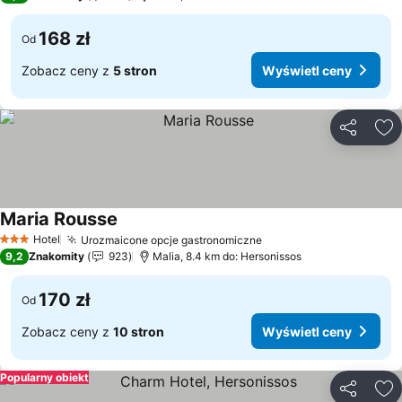
168 zł
Od
Zobacz ceny z
5 stron
Wyświetl ceny
Udostępni
Do
Maria Rousse
Wyświetl ceny
Hotel
Urozmaicone opcje gastronomiczne
Wyświetl ceny
3 Kategoria
9,2
Znakomity
923
Malia, 8.4 km do: Hersonissos
170 zł
Od
Zobacz ceny z
10 stron
Wyświetl ceny
Popularny obiekt
Udostępni
Do