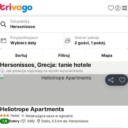
Ulubione
Zaloguj
Me
Cel podróży
Hersonissos
Przyjazd/wyjazd
Goście i pokoje
Wybierz daty
2 gości, 1 pokój.
Sortuj
Filtruj
Mapa
Hersonissos, Grecja: tanie hotele
Jak prowizje wpływają na wyniki wyszukiwania
Udostępni
Do
Heliotrope Apartments
Wyświetl ceny
Hotel
Relaksująca oaza w ogrodzie
Wyświetl ceny
3 Kategoria
7,6
Dobry
496
Stalis, 5.5 km do: Hersonissos