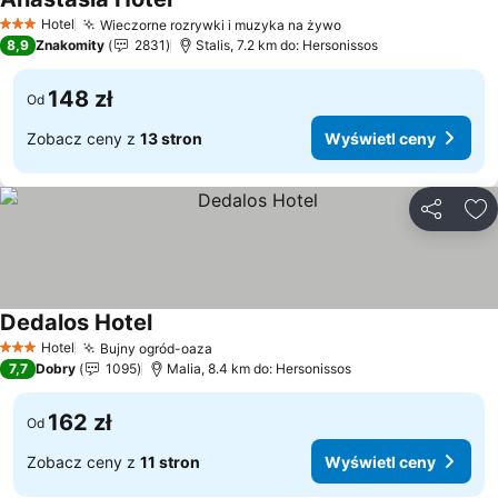
Wyświetl ceny
Hotel
Wieczorne rozrywki i muzyka na żywo
Wyświetl ceny
3 Kategoria
8,9
Znakomity
2831
Stalis, 7.2 km do: Hersonissos
148 zł
Od
Zobacz ceny z
13 stron
Wyświetl ceny
Udostępni
Do
Dedalos Hotel
Wyświetl ceny
Hotel
Bujny ogród-oaza
Wyświetl ceny
3 Kategoria
7,7
Dobry
1095
Malia, 8.4 km do: Hersonissos
162 zł
Od
Zobacz ceny z
11 stron
Wyświetl ceny