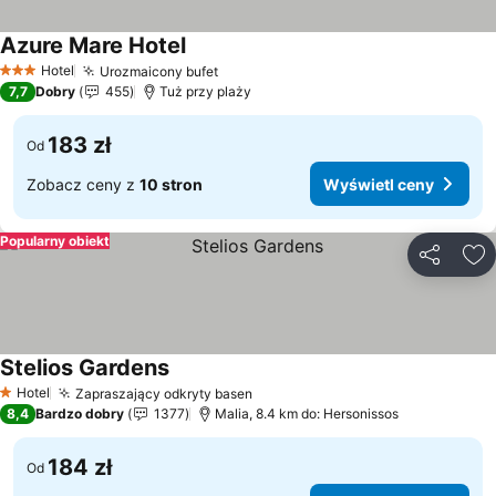
Azure Mare Hotel
Wyświetl ceny
Hotel
Urozmaicony bufet
Wyświetl ceny
3 Kategoria
7,7
Dobry
455
Tuż przy plaży
183 zł
Od
Zobacz ceny z
10 stron
Wyświetl ceny
Popularny obiekt
Udostępni
Do
Stelios Gardens
Wyświetl ceny
Hotel
Zapraszający odkryty basen
Wyświetl ceny
1 Kategoria
8,4
Bardzo dobry
1377
Malia, 8.4 km do: Hersonissos
184 zł
Od