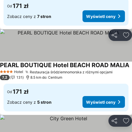
171 zł
Od
Zobacz ceny z
7 stron
Wyświetl ceny
Udostępni
Do
PEARL BOUTIQUE Hotel BEACH ROAD MALIA
W
Hotel
Restauracja śródziemnomorska z różnymi opcjami
Wyświet
4 Kategoria
7,2
131
8.5 km do: Centrum
171 zł
Od
Zobacz ceny z
5 stron
Wyświetl ceny
Udostępni
Do