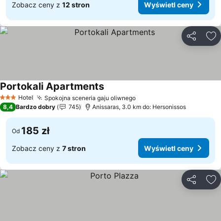
Zobacz ceny z
12 stron
Wyświetl ceny
Udostępni
Do
Portokali Apartments
Wyświetl ceny
Hotel
Spokojna sceneria gaju oliwnego
Wyświetl ceny
3 Kategoria
8,4
Bardzo dobry
745
Anissaras, 3.0 km do: Hersonissos
185 zł
Od
Zobacz ceny z
7 stron
Wyświetl ceny
Udostępni
Do