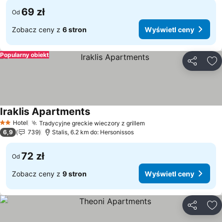
69 zł
Od
Zobacz ceny z
6 stron
Wyświetl ceny
Popularny obiekt
Udostępni
Do
Iraklis Apartments
Wyświetl ceny
Hotel
Tradycyjne greckie wieczory z grillem
Wyświetl ceny
2 Kategoria
6,9
739
Stalis, 6.2 km do: Hersonissos
72 zł
Od
Zobacz ceny z
9 stron
Wyświetl ceny
Udostępni
Do