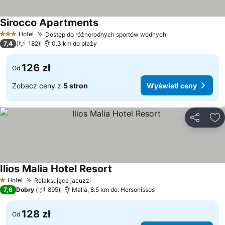
Sirocco Apartments
Wyświetl ceny
Hotel
Dostęp do różnorodnych sportów wodnych
Wyświetl ceny
3 Kategoria
7,4
182
0.3 km do plaży
126 zł
Od
Zobacz ceny z
5 stron
Wyświetl ceny
Udostępni
Do
Ilios Malia Hotel Resort
Wyświetl ceny
Hotel
Relaksujące jacuzzi
Wyświetl ceny
1 Kategoria
7,6
Dobry
895
Malia, 8.5 km do: Hersonissos
128 zł
Od