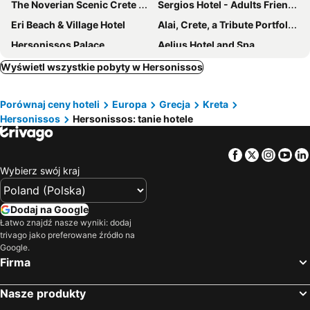
The Noverian Scenic Crete 5 Star Hilltop Villa Resort & Spa
Sergios Hotel - Adults Friendly
Eri Beach & Village Hotel
Alai, Crete, a Tribute Portfolio Resort
Hersonissos Palace
Aelius Hotel and Spa
Palmera Beach Hotel & Spa
City Green - Adult Only
Wyświetl wszystkie pobyty w Hersonissos
Canvas by Mitsis Cretan Village
Lyttos Mare
Porównaj ceny hoteli
Europa
Grecja
Kreta
Kiveli
Porto Greco Village Beach Hotel
Hersonissos
Hersonissos: tanie hotele
Meropi Hotel & Apartments
Heronissos Hotel
SENSEANA Sea Side Resort & Aquadventure
Pollis Hotel
Facebook
Twitter
Insta
Yo
Mitsis Royal Mare
KING MINOS RETREAT Resort & Spa
Wybierz swój kraj
Enorme Santanna Island
Glaros Beach Hotel
Gouves Bay by Omilos Hotels
Hotel Iro
Dodaj na Google
Łatwo znajdź nasze wyniki: dodaj
Eurohotel Katrin Hotel & Bungalows
Enorme Infinity Beach
trivago jako preferowane źródło na
Minos Imperial Beach Resort
St. Constantin Hotel
Google.
Firma
Cactus Beach Hotel
Sirens Beach & Village
Knossos Beach Bungalows Suites Resort & Spa
Elmi Beach Hotel & Suites
Nasze produkty
Nana Golden Beach All Inclusive Resort
Katrin Suites