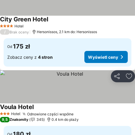
City Green Hotel
Wyświetl ceny
Hotel
4 Kategoria
/
Hersonissos, 2.1 km do: Hersonissos
Brak oceny
175 zł
Od
Zobacz ceny z
4 stron
Wyświetl ceny
Udostępni
Do
Voula Hotel
Wyświetl ceny
Hotel
Odnowione części wspólne
Wyświetl ceny
3 Kategoria
9,5
Znakomity
345
0.4 km do plaży
180 zł
Od