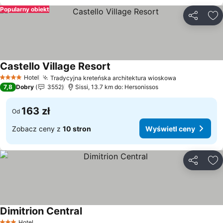
Popularny obiekt
Udostępni
Do
Castello Village Resort
Wyświetl ceny
Hotel
Tradycyjna kreteńska architektura wioskowa
Wyświetl ce
4 Kategoria
7,8
Dobry
3552
Sissi, 13.7 km do: Hersonissos
163 zł
Od
Zobacz ceny z
10 stron
Wyświetl ceny
Udostępni
Do
Dimitrion Central
Wyświetl ceny
Hotel