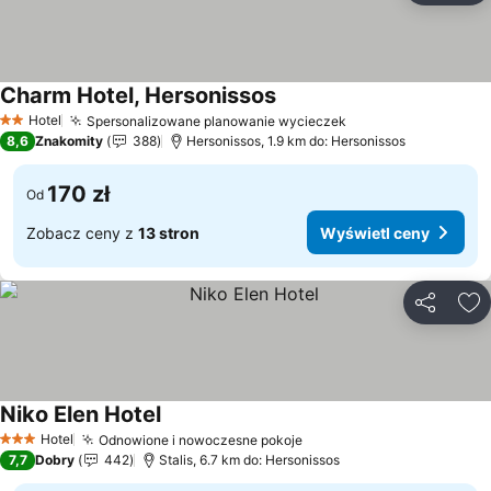
Charm Hotel, Hersonissos
Wyświetl ceny
Hotel
Spersonalizowane planowanie wycieczek
Wyświetl ceny
2 Kategoria
8,6
Znakomity
388
Hersonissos, 1.9 km do: Hersonissos
170 zł
Od
Zobacz ceny z
13 stron
Wyświetl ceny
Udostępni
Do
Niko Elen Hotel
Wyświetl ceny
Hotel
Odnowione i nowoczesne pokoje
Wyświetl ceny
3 Kategoria
7,7
Dobry
442
Stalis, 6.7 km do: Hersonissos