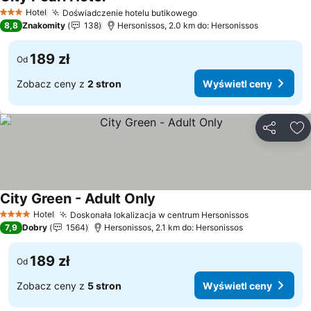
Wyświetl ceny
Hotel
Doświadczenie hotelu butikowego
Wyświetl ceny
3 Kategoria
8,8
Znakomity
138
Hersonissos, 2.0 km do: Hersonissos
189 zł
Od
Zobacz ceny z
2 stron
Wyświetl ceny
Udostępni
Do
City Green - Adult Only
Wyświetl ceny
Hotel
Doskonała lokalizacja w centrum Hersonissos
Wyświetl c
4 Kategoria
7,9
Dobry
1564
Hersonissos, 2.1 km do: Hersonissos
189 zł
Od
Zobacz ceny z
5 stron
Wyświetl ceny