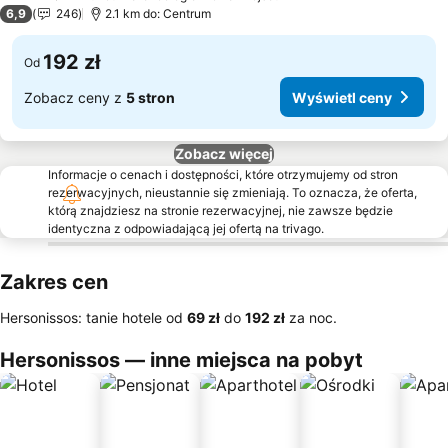
2 Kategoria
6,9
246
2.1 km do: Centrum
192 zł
Od
Zobacz ceny z
5 stron
Wyświetl ceny
Zobacz więcej
Informacje o cenach i dostępności, które otrzymujemy od stron
rezerwacyjnych, nieustannie się zmieniają. To oznacza, że oferta,
którą znajdziesz na stronie rezerwacyjnej, nie zawsze będzie
identyczna z odpowiadającą jej ofertą na trivago.
Zakres cen
Hersonissos: tanie hotele od
‎69 zł
do
‎192 zł
za noc.
Hersonissos — inne miejsca na pobyt