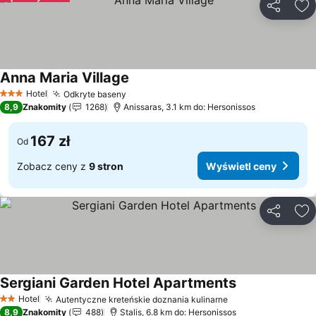
Udostępni
Do
Anna Maria Village
Wyświetl ceny
Hotel
Odkryte baseny
Wyświetl ceny
3 Kategoria
8,9
Znakomity
1268
Anissaras, 3.1 km do: Hersonissos
167 zł
Od
Zobacz ceny z
9 stron
Wyświetl ceny
Udostępni
Do
Sergiani Garden Hotel Apartments
Wyświetl ceny
Hotel
Autentyczne kreteńskie doznania kulinarne
Wyświetl ceny
2 Kategoria
8,9
Znakomity
488
Stalis, 6.8 km do: Hersonissos