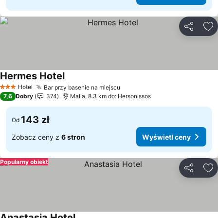
Udostępni
Do
Hermes Hotel
Wyświetl ceny
Hotel
Bar przy basenie na miejscu
Wyświetl ceny
3 Kategoria
7,6
Dobry
374
Malia, 8.3 km do: Hersonissos
143 zł
Od
Zobacz ceny z
6 stron
Wyświetl ceny
Popularny obiekt
Udostępni
Do
Anastasia Hotel