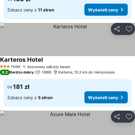
Zobacz ceny z
11 stron
Wyświetl ceny
Udostępni
Do
Karteros Hotel
Wyświetl ceny
Hotel
Sezonowy odkryty basen
Wyświetl ceny
3 Kategoria
8,2
Bardzo dobry
1699
Karteros, 15.3 km do: Hersonissos
181 zł
Od
Zobacz ceny z
5 stron
Wyświetl ceny
Udostępni
Do