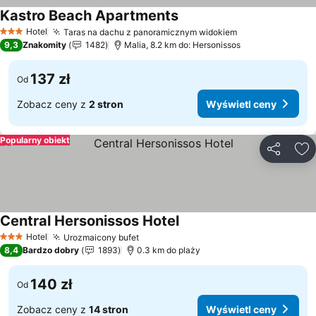
Kastro Beach Apartments
Wyświetl ceny
Hotel
Taras na dachu z panoramicznym widokiem
Wyświetl ceny
3 Kategoria
9,3
Znakomity
1482
Malia, 8.2 km do: Hersonissos
137 zł
Od
Zobacz ceny z
2 stron
Wyświetl ceny
Popularny obiekt
Udostępni
Do
Central Hersonissos Hotel
Wyświetl ceny
Hotel
Urozmaicony bufet
Wyświetl ceny
3 Kategoria
8,4
Bardzo dobry
1893
0.3 km do plaży
140 zł
Od
Zobacz ceny z
14 stron
Wyświetl ceny