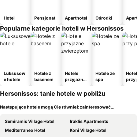
Hotel
Pensjonat
Aparthotel
Ośrodki
Apar
Popularne kategorie hoteli w Hersonissos
Luksusow
Hotele z
Hotele
Hotele ze
Hote
e hotele
basenem
przyjazne
spa
przy 
zwierzęto
m
Hersonissos: tanie hotele w pobliżu
Następujące hotele mogą Cię również zainteresować...
Semiramis Village Hotel
Iraklis Apartments
Mediterraneo Hotel
Koni Village Hotel