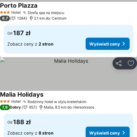
Porto Plazza
Wyświetl ceny
Hotel
Strefa spa na miejscu
Wyświetl ceny
3 Kategoria
6,7
1284
2.1 km do: Centrum
187 zł
Od
Zobacz ceny z
2 stron
Wyświetl ceny
Udostępni
Do
Malia Holidays
Wyświetl ceny
Hotel
Rodzinny hotel w stylu kreteńskim
Wyświetl ceny
3 Kategoria
7,9
Dobry
957
Malia, 8.5 km do: Hersonissos
188 zł
Od
Zobacz ceny z
8 stron
Wyświetl ceny