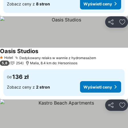
Zobacz ceny z
8 stron
Wyświetl ceny
Udostępni
Do
Oasis Studios
Wyświetl ceny
Hotel
Dedykowany relaks w wannie z hydromasażem
Wyświetl ceny
1 Kategoria
5,8
254
Malia, 8.4 km do: Hersonissos
136 zł
Od
Zobacz ceny z
2 stron
Wyświetl ceny
Udostępni
Do