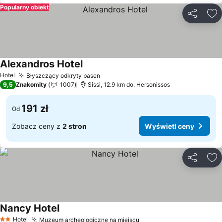
Popularny obiekt
Udostępni
Do
Alexandros Hotel
Wyświetl ceny
Hotel
Błyszczący odkryty basen
Wyświetl ceny
9,5
Znakomity
1007
Sissi, 12.9 km do: Hersonissos
191 zł
Od
Zobacz ceny z
2 stron
Wyświetl ceny
Udostępni
Do
Nancy Hotel
Wyświetl ceny
Hotel
Muzeum archeologiczne na miejscu
Wyświetl ceny