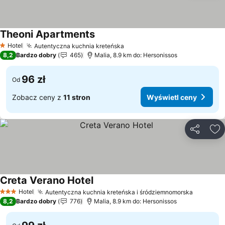
Theoni Apartments
Wyświetl ceny
Hotel
Autentyczna kuchnia kreteńska
Wyświetl ceny
1 Kategoria
8,2
Bardzo dobry
465
Malia, 8.9 km do: Hersonissos
96 zł
Od
Zobacz ceny z
11 stron
Wyświetl ceny
Udostępni
Do
Creta Verano Hotel
Wyświetl ceny
Hotel
Autentyczna kuchnia kreteńska i śródziemnomorska
Wyświet
3 Kategoria
8,2
Bardzo dobry
776
Malia, 8.9 km do: Hersonissos