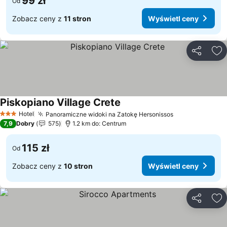
99 zł
Od
Zobacz ceny z
11 stron
Wyświetl ceny
Udostępni
Do
Piskopiano Village Crete
Wyświetl ceny
Hotel
Panoramiczne widoki na Zatokę Hersonissos
Wyświetl cen
3 Kategoria
7,9
Dobry
575
1.2 km do: Centrum
115 zł
Od
Zobacz ceny z
10 stron
Wyświetl ceny
Udostępni
Do