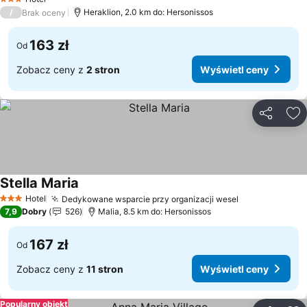
3 Kategoria
/
Heraklion, 2.0 km do: Hersonissos
Brak oceny
163 zł
Od
Zobacz ceny z
2 stron
Wyświetl ceny
Udostępni
Do
Stella Maria
Wyświetl ceny
Hotel
Dedykowane wsparcie przy organizacji wesel
Wyświetl cen
3 Kategoria
7,9
Dobry
526
Malia, 8.5 km do: Hersonissos
167 zł
Od
Zobacz ceny z
11 stron
Wyświetl ceny
Popularny obiekt