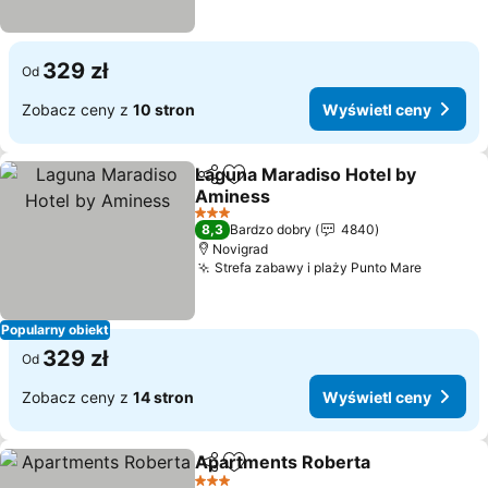
329 zł
Od
Zobacz ceny z
10 stron
Wyświetl ceny
Laguna Maradiso Hotel by
Udostępnij
Dodaj do ulubionych
Aminess
3 Kategoria
8,3
Bardzo dobry
4840
Novigrad
Strefa zabawy i plaży Punto Mare
Popularny obiekt
329 zł
Od
Zobacz ceny z
14 stron
Wyświetl ceny
Apartments Roberta
Udostępnij
Dodaj do ulubionych