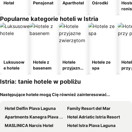
Hotel
Pensjonat
Aparthotel
Ośrodki
Host
roni
Popularne kategorie hoteli w Istria
Luksusow
Hotele z
Hotele
Hotele ze
Hote
e hotele
basenem
przyjazne
spa
przy 
zwierzęto
m
Istria: tanie hotele w pobliżu
Następujące hotele mogą Cię również zainteresować...
Hotel Delfin Plava Laguna
Family Resort del Mar
Apartments Kanegra Plava Laguna
Hotel Adriatic Istria Resort
MASLINICA Narcis Hotel
Hotel Istra Plava Laguna