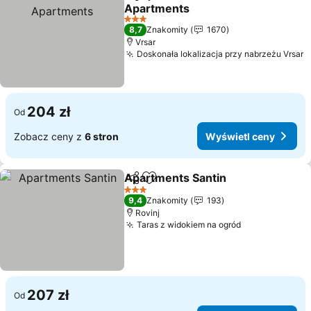
Udostępnij
Dodaj do ulubionych
Apartments
3 Kategoria
8,7
Znakomity
1670
Vrsar
Doskonała lokalizacja przy nabrzeżu Vrsar
204 zł
Od
Zobacz ceny z
6 stron
Wyświetl ceny
Apartments Santin
Udostępnij
Dodaj do ulubionych
3 Kategoria
9,4
Znakomity
193
Rovinj
Taras z widokiem na ogród
207 zł
Od