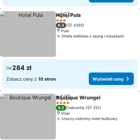
Hotel Pula
Udostępnij
Dodaj do ulubionych
3 Kategoria
6,3
4293
Pula
Strefa wellness z sauną i masażami
284 zł
Od
Zobacz ceny z
10 stron
Wyświetl ceny
Boutique Wrungel
Udostępnij
Dodaj do ulubionych
4 Kategoria
9,2
Znakomity
257
Vrsar
Uroczy rodzinny hotel butikowy