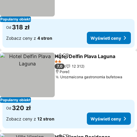
Popularny obiekt
318 zł
Od
Zobacz ceny z
4 stron
Wyświetl ceny
Hotel Delfin Plava Laguna
Udostępnij
Dodaj do ulubionych
2 Kategoria
7,0
12 312
Poreč
Urozmaicona gastronomia bufetowa
Popularny obiekt
320 zł
Od
Zobacz ceny z
12 stron
Wyświetl ceny