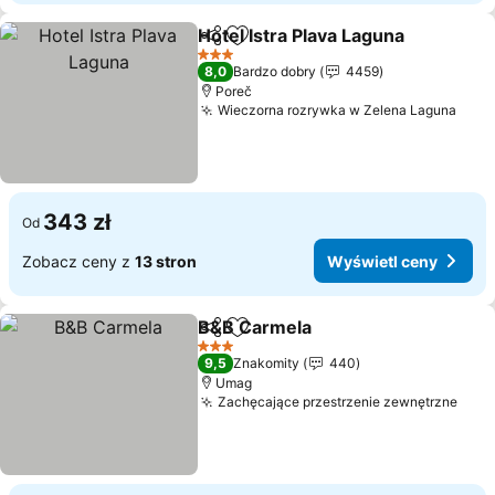
Hotel Istra Plava Laguna
Udostępnij
Dodaj do ulubionych
3 Kategoria
8,0
Bardzo dobry
4459
Poreč
Wieczorna rozrywka w Zelena Laguna
343 zł
Od
Zobacz ceny z
13 stron
Wyświetl ceny
B&B Carmela
Udostępnij
Dodaj do ulubionych
3 Kategoria
9,5
Znakomity
440
Umag
Zachęcające przestrzenie zewnętrzne