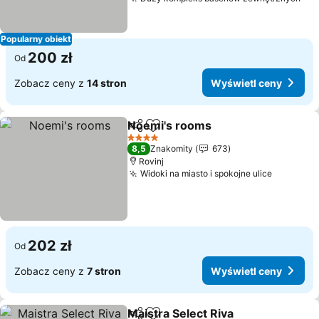
Popularny obiekt
200 zł
Od
Zobacz ceny z
14 stron
Wyświetl ceny
Noemi's rooms
Udostępnij
Dodaj do ulubionych
4 Kategoria
8,5
Znakomity
673
Rovinj
Widoki na miasto i spokojne ulice
202 zł
Od
Zobacz ceny z
7 stron
Wyświetl ceny
Maistra Select Riva