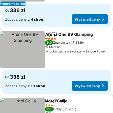
Popularny obiekt
336 zł
Od
Zobacz ceny z
4 stron
Wyświetl ceny
Arena One 99 Glamping
Udostępnij
Dodaj do ulubionych
4 Kategoria
9,0
Znakomity
3486
Medulin
Lokalizacja przy plaży w Zatoce Pomer
338 zł
Od
Zobacz ceny z
10 stron
Wyświetl ceny
Hotel Galija
Udostępnij
Dodaj do ulubionych
3 Kategoria
7,6
Dobry
2116