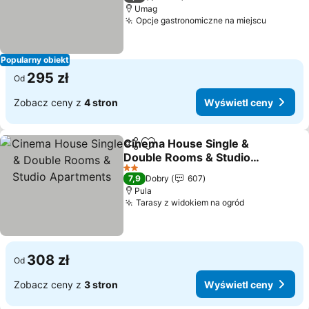
Umag
Opcje gastronomiczne na miejscu
Popularny obiekt
295 zł
Od
Zobacz ceny z
4 stron
Wyświetl ceny
Cinema House Single &
Udostępnij
Dodaj do ulubionych
Double Rooms & Studio
Apartments
2 Kategoria
7,9
Dobry
607
Pula
Tarasy z widokiem na ogród
308 zł
Od
Zobacz ceny z
3 stron
Wyświetl ceny