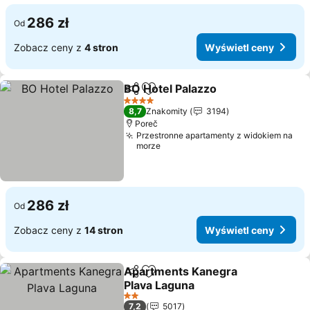
286 zł
Od
Zobacz ceny z
4 stron
Wyświetl ceny
BO Hotel Palazzo
Udostępnij
Dodaj do ulubionych
4 Kategoria
8,7
Znakomity
3194
Poreč
Przestronne apartamenty z widokiem na
morze
286 zł
Od
Zobacz ceny z
14 stron
Wyświetl ceny
Apartments Kanegra
Udostępnij
Dodaj do ulubionych
Plava Laguna
2 Kategoria
7,2
5017