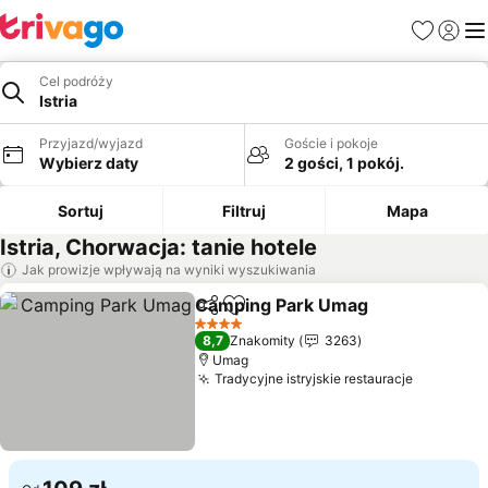
Ulubione
Zaloguj
Me
Cel podróży
Istria
Przyjazd/wyjazd
Goście i pokoje
Wybierz daty
2 gości, 1 pokój.
Sortuj
Filtruj
Mapa
Istria, Chorwacja: tanie hotele
Jak prowizje wpływają na wyniki wyszukiwania
Camping Park Umag
Udostępnij
Dodaj do ulubionych
4 Kategoria
8,7
Znakomity
3263
Umag
Tradycyjne istryjskie restauracje