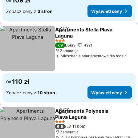
109 zł
Od
Zobacz ceny z
3 stron
Wyświetl ceny
Apartments Stella Plava
Udostępnij
Dodaj do ulubionych
Laguna
3 Kategoria
7,9
Dobry
4921
Zambratija
Mieszkania apartamentowe dla rodzin
110 zł
Od
Zobacz ceny z
10 stron
Wyświetl ceny
Apartments Polynesia
Udostępnij
Dodaj do ulubionych
Plava Laguna
3 Kategoria
6,5
11 005
Zambratija
Duży kompleks basenów zewnętrznych