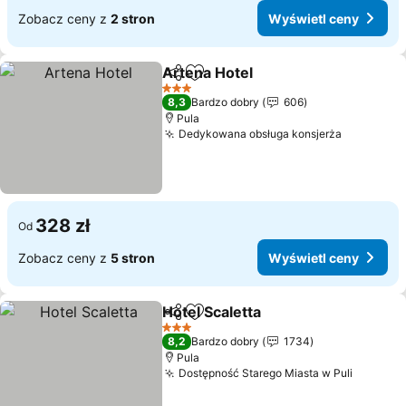
Zobacz ceny z
2 stron
Wyświetl ceny
Artena Hotel
Udostępnij
Dodaj do ulubionych
3 Kategoria
8,3
Bardzo dobry
606
Pula
Dedykowana obsługa konsjerża
328 zł
Od
Zobacz ceny z
5 stron
Wyświetl ceny
Hotel Scaletta
Udostępnij
Dodaj do ulubionych
3 Kategoria
8,2
Bardzo dobry
1734
Pula
Dostępność Starego Miasta w Puli