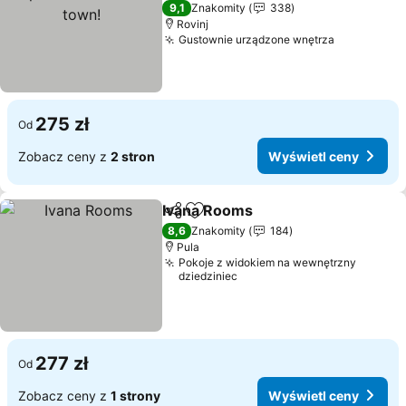
9,1
Znakomity
338
Rovinj
Gustownie urządzone wnętrza
275 zł
Od
Zobacz ceny z
2 stron
Wyświetl ceny
Ivana Rooms
Udostępnij
Dodaj do ulubionych
8,6
Znakomity
184
Pula
Pokoje z widokiem na wewnętrzny
dziedziniec
277 zł
Od
Zobacz ceny z
1 strony
Wyświetl ceny