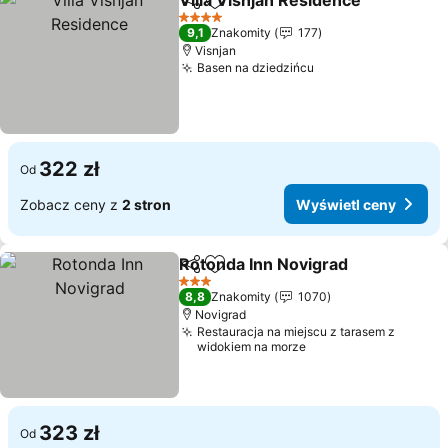
Villa Visnjan Residence
Udostępnij
Dodaj do ulubionych
4 Kategoria
9,1
Znakomity
177
Visnjan
Basen na dziedzińcu
322 zł
Od
Zobacz ceny z
2 stron
Wyświetl ceny
Rotonda Inn Novigrad
Udostępnij
Dodaj do ulubionych
3 Kategoria
8,8
Znakomity
1070
Novigrad
Restauracja na miejscu z tarasem z
widokiem na morze
323 zł
Od