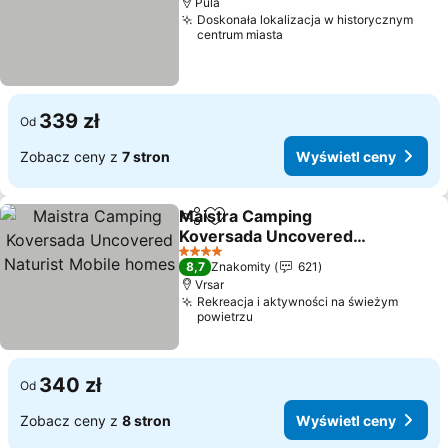
Pula
Doskonała lokalizacja w historycznym
centrum miasta
339 zł
Od
Zobacz ceny z
7 stron
Wyświetl ceny
Maistra Camping
Udostępnij
Dodaj do ulubionych
Koversada Uncovered
Naturist Mobile homes
4 Kategoria
8,7
Znakomity
621
Vrsar
Rekreacja i aktywności na świeżym
powietrzu
340 zł
Od
Zobacz ceny z
8 stron
Wyświetl ceny