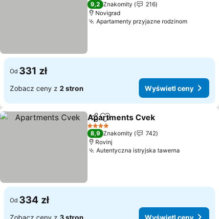
3 Kategoria
9,2
Znakomity
216
Novigrad
Apartamenty przyjazne rodzinom
331 zł
Od
Zobacz ceny z
2 stron
Wyświetl ceny
Apartments Cvek
Udostępnij
Dodaj do ulubionych
4 Kategoria
8,9
Znakomity
742
Rovinj
Autentyczna istryjska tawerna
334 zł
Od
Zobacz ceny z
3 stron
Wyświetl ceny