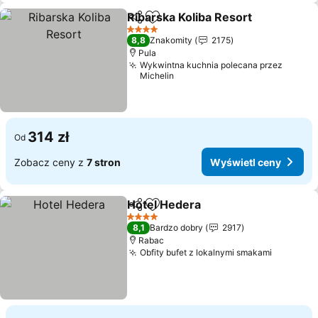
Ribarska Koliba Resort
Udostępnij
Dodaj do ulubionych
4 Kategoria
8,8
Znakomity
2175
Pula
Wykwintna kuchnia polecana przez
Michelin
314 zł
Od
Zobacz ceny z
7 stron
Wyświetl ceny
Hotel Hedera
Udostępnij
Dodaj do ulubionych
4 Kategoria
8,1
Bardzo dobry
2917
Rabac
Obfity bufet z lokalnymi smakami