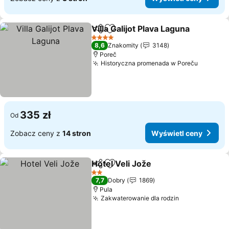
Villa Galijot Plava Laguna
Udostępnij
Dodaj do ulubionych
4 Kategoria
8,6
Znakomity
3148
Poreč
Historyczna promenada w Poreču
335 zł
Od
Zobacz ceny z
14 stron
Wyświetl ceny
Hotel Veli Jože
Udostępnij
Dodaj do ulubionych
2 Kategoria
7,7
Dobry
1869
Pula
Zakwaterowanie dla rodzin