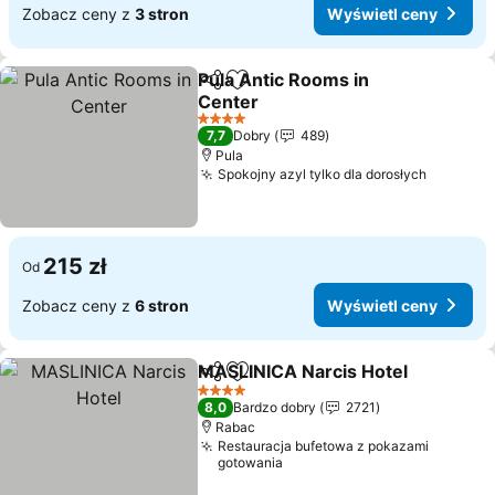
Zobacz ceny z
3 stron
Wyświetl ceny
Pula Antic Rooms in
Udostępnij
Dodaj do ulubionych
Center
4 Kategoria
7,7
Dobry
489
Pula
Spokojny azyl tylko dla dorosłych
215 zł
Od
Zobacz ceny z
6 stron
Wyświetl ceny
MASLINICA Narcis Hotel
Udostępnij
Dodaj do ulubionych
4 Kategoria
8,0
Bardzo dobry
2721
Rabac
Restauracja bufetowa z pokazami
gotowania