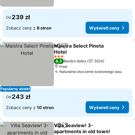
239 zł
Od
Zobacz ceny z
8 stron
Wyświetl ceny
Maistra Select Pineta
Udostępnij
Dodaj do ulubionych
Hotel
3 Kategoria
8,3
Bardzo dobry
5524
Vrsar
Naturalne otoczenie sosnowego lasu
Popularny obiekt
243 zł
Od
Zobacz ceny z
10 stron
Wyświetl ceny
Villa Seaview! 3-
Udostępnij
Dodaj do ulubionych
apartments in old town!