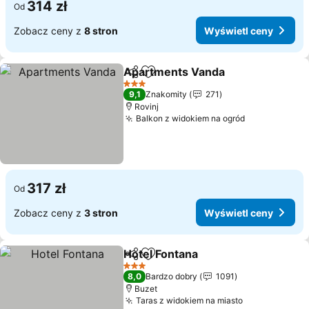
314 zł
Od
Zobacz ceny z
8 stron
Wyświetl ceny
Apartments Vanda
Udostępnij
Dodaj do ulubionych
3 Kategoria
9,1
Znakomity
271
Rovinj
Balkon z widokiem na ogród
317 zł
Od
Zobacz ceny z
3 stron
Wyświetl ceny
Hotel Fontana
Udostępnij
Dodaj do ulubionych
3 Kategoria
8,0
Bardzo dobry
1091
Buzet
Taras z widokiem na miasto