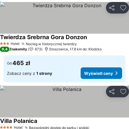
Udostępni
Do
Twierdza Srebrna Gora Donzon
Hotel
Nocleg w historycznej twierdzy
3 Kategoria
9,4
Znakomity
673
Stoszowice, 17.8 km do: Kłodzko
465 zł
Od
Zobacz ceny z
1 strony
Wyświetl ceny
Udostępni
Do
Villa Polanica
Hotel
Bezpośredni dostęp do parku i widoki