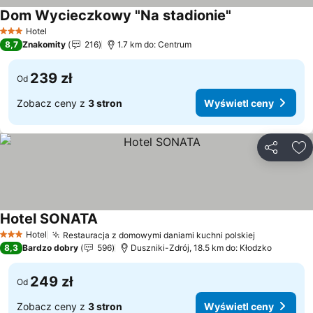
Dom Wycieczkowy "Na stadionie"
Hotel
3 Kategoria
8,7
Znakomity
216
1.7 km do: Centrum
239 zł
Od
Zobacz ceny z
3 stron
Wyświetl ceny
Udostępni
Do
Hotel SONATA
Hotel
Restauracja z domowymi daniami kuchni polskiej
3 Kategoria
8,3
Bardzo dobry
596
Duszniki-Zdrój, 18.5 km do: Kłodzko
249 zł
Od
Zobacz ceny z
3 stron
Wyświetl ceny