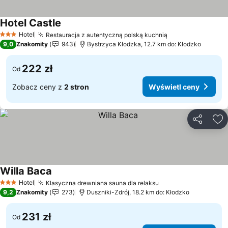
Hotel Castle
Hotel
Restauracja z autentyczną polską kuchnią
3 Kategoria
9,0
Znakomity
943
Bystrzyca Kłodzka, 12.7 km do: Kłodzko
222 zł
Od
Zobacz ceny z
2 stron
Wyświetl ceny
Udostępni
Do
Willa Baca
Hotel
Klasyczna drewniana sauna dla relaksu
3 Kategoria
9,2
Znakomity
273
Duszniki-Zdrój, 18.2 km do: Kłodzko
231 zł
Od