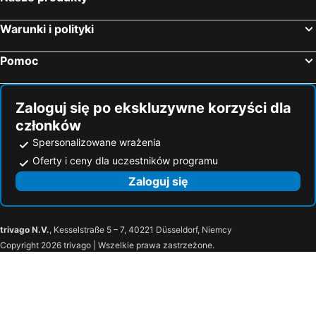
Villa Laura
Jasny Dwór
Warunki i polityki
Willa Jarzebina
Zamek Sarny
Willa Marianna
Bizancjum Pokoje Goscinne
Pomoc
Willa Ogrodowa
Dom pod Twierdzą Srebrna Góra
Niezapominajka
Villasol
Zaloguj się po ekskluzywne korzyści dla
Bursztynowe Buki
Góralski Dwór
członków
Słoneczny Zakątek
Agroturystyka Szalejów 117
Spersonalizowane wrażenia
Metro
Villa Alexandra
Oferty i ceny dla uczestników programu
Dom Wycieczkowy "Na stadionie"
Agroturystyka u Kasi
Zaloguj się
Agroturystyka"u Piwowara"
Nowy Zdroj
Sara
Pensjonat Willa w Parku
trivago N.V.
, Kesselstraße 5 – 7, 40221 Düsseldorf, Niemcy
Willa Baca
Sielanka Mrągowo
Copyright 2026 trivago | Wszelkie prawa zastrzeżone.
Potoczek 19
Sport Kompleks
Twierdza Srebrna Gora Donzon