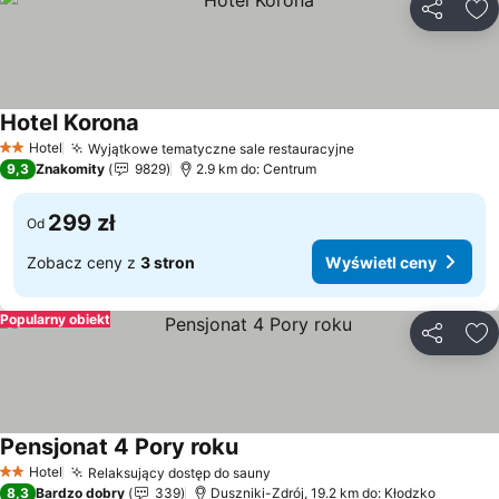
Udostępni
Do
Hotel Korona
Hotel
Wyjątkowe tematyczne sale restauracyjne
2 Kategoria
9,3
Znakomity
9829
2.9 km do: Centrum
299 zł
Od
Zobacz ceny z
3 stron
Wyświetl ceny
Popularny obiekt
Udostępni
Do
Pensjonat 4 Pory roku
Hotel
Relaksujący dostęp do sauny
2 Kategoria
8,3
Bardzo dobry
339
Duszniki-Zdrój, 19.2 km do: Kłodzko