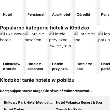
Hotel
Pensjonat
Aparthotel
Ośrodki
Pens
Popularne kategorie hoteli w Kłodzko
Luksusow
Hotele z
Hotele
Hotele ze
Hotel
e hotele
basenem
przyjazne
spa
park
zwierzęto
m
m
Kłodzko: tanie hotele w pobliżu
Następujące hotele mogą Cię również zainteresować...
Bukowy Park Hotel Medical SPA
Hotel Polanica Resort & Spa
Hotel Trojan
Zamek Na Skale