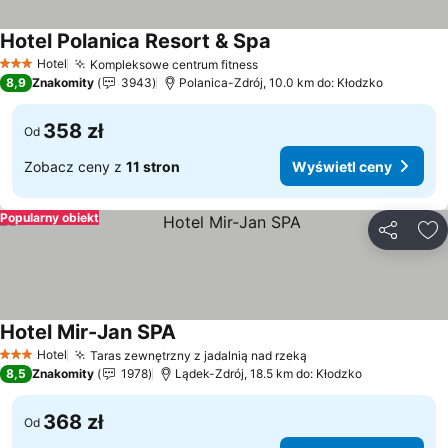
Hotel Polanica Resort & Spa
Hotel
Kompleksowe centrum fitness
3 Kategoria
8,9
Znakomity
3943
Polanica-Zdrój, 10.0 km do: Kłodzko
358 zł
Od
Zobacz ceny z
11 stron
Wyświetl ceny
Popularny obiekt
Udostępni
Do
Hotel Mir-Jan SPA
Hotel
Taras zewnętrzny z jadalnią nad rzeką
3 Kategoria
8,5
Znakomity
1978
Lądek-Zdrój, 18.5 km do: Kłodzko
368 zł
Od