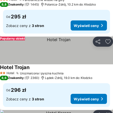
3 Kategoria
8,8
Znakomity
1445
Polanica-Zdrój, 10.2 km do: Kłodzko
295 zł
Od
Zobacz ceny z
3 stron
Wyświetl ceny
Popularny obiekt
Udostępni
Do
Hotel Trojan
Hotel
Urozmaicona i pyszna kuchnia
2 Kategoria
8,6
Znakomity
2360
Lądek-Zdrój, 19.0 km do: Kłodzko
296 zł
Od
Zobacz ceny z
3 stron
Wyświetl ceny