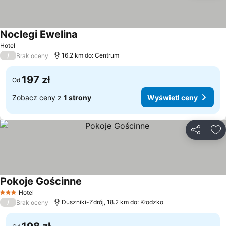
Noclegi Ewelina
Hotel
/
16.2 km do: Centrum
Brak oceny
197 zł
Od
Zobacz ceny z
1 strony
Wyświetl ceny
Udostępni
Do
Pokoje Gościnne
Hotel
3 Kategoria
/
Duszniki-Zdrój, 18.2 km do: Kłodzko
Brak oceny