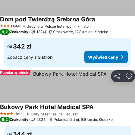
Dom pod Twierdzą Srebrna Góra
Hotel
Jedyny w Polsce hotel-pomnik historii
3 Kategoria
9,2
Znakomity
1824
Stoszowice, 17.8 km do: Kłodzko
342 zł
Od
Zobacz ceny z
3 stron
Wyświetl ceny
Popularny obiekt
Udostępni
Do
Bukowy Park Hotel Medical SPA
Hotel
Kryty basen, sauna i jacuzzi
4 Kategoria
9,2
Znakomity
2324
Polanica-Zdrój, 9.9 km do: Kłodzko
344 zł
Od