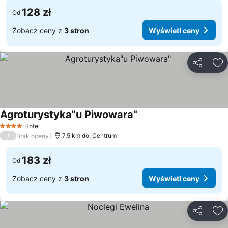
128 zł
Od
Zobacz ceny z
3 stron
Wyświetl ceny
Udostępni
Do
Agroturystyka"u Piwowara"
Hotel
4 Kategoria
/
7.5 km do: Centrum
Brak oceny
183 zł
Od
Zobacz ceny z
3 stron
Wyświetl ceny
Udostępni
Do