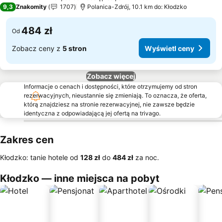
4 Kategoria
9,3
Znakomity
1707
Polanica-Zdrój, 10.1 km do: Kłodzko
484 zł
Od
Zobacz ceny z
5 stron
Wyświetl ceny
Zobacz więcej
Informacje o cenach i dostępności, które otrzymujemy od stron
rezerwacyjnych, nieustannie się zmieniają. To oznacza, że oferta,
którą znajdziesz na stronie rezerwacyjnej, nie zawsze będzie
identyczna z odpowiadającą jej ofertą na trivago.
Zakres cen
Kłodzko: tanie hotele od
‎128 zł
do
‎484 zł
za noc.
Kłodzko — inne miejsca na pobyt