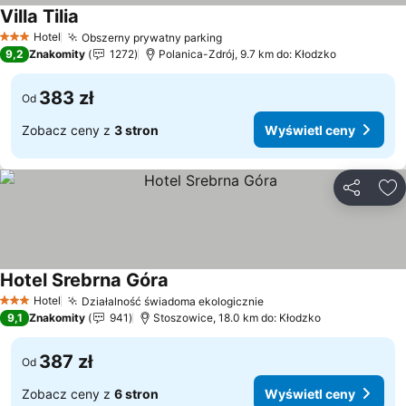
Villa Tilia
Hotel
Obszerny prywatny parking
3 Kategoria
9,2
Znakomity
1272
Polanica-Zdrój, 9.7 km do: Kłodzko
383 zł
Od
Zobacz ceny z
3 stron
Wyświetl ceny
Udostępni
Do
Hotel Srebrna Góra
Hotel
Działalność świadoma ekologicznie
3 Kategoria
9,1
Znakomity
941
Stoszowice, 18.0 km do: Kłodzko
387 zł
Od
Zobacz ceny z
6 stron
Wyświetl ceny