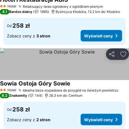
Hotel
Relaksujący taras ogrodowy z ogródkiem piwnym
2 Kategoria
8,1
Bardzo dobry
1895
Bystrzyca Kłodzka, 12.2 km do: Kłodzko
258 zł
Od
Zobacz ceny z
3 stron
Wyświetl ceny
Udostępni
Do
Sowia Ostoja Góry Sowie
Hotel
Idealna baza wypadowa do przygód na świeżym powietrzu
2 Kategoria
9,2
Znakomity
144
28.3 km do: Centrum
258 zł
Od
Zobacz ceny z
2 stron
Wyświetl ceny