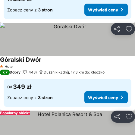
Zobacz ceny z
3 stron
Wyświetl ceny
Udostępni
Do
Góralski Dwór
Hotel
1 Kategoria
7,7
Dobry
448
Duszniki-Zdrój, 17.3 km do: Kłodzko
349 zł
Od
Zobacz ceny z
3 stron
Wyświetl ceny
Popularny obiekt
Udostępni
Do