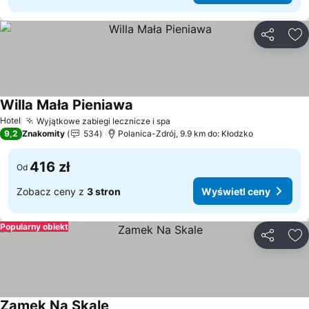
Udostępni
Do
Willa Mała Pieniawa
Hotel
Wyjątkowe zabiegi lecznicze i spa
9,2
Znakomity
534
Polanica-Zdrój, 9.9 km do: Kłodzko
416 zł
Od
Zobacz ceny z
3 stron
Wyświetl ceny
Popularny obiekt
Udostępni
Do
Zamek Na Skale