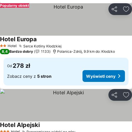
Popularny obiekt
Udostępni
Do
Hotel Europa
Hotel
Serce Kotliny Kłodzkiej
2 Kategoria
8,4
Bardzo dobry
1133
Polanica-Zdrój, 9.9 km do: Kłodzko
278 zł
Od
Zobacz ceny z
5 stron
Wyświetl ceny
Udostępni
Do
Hotel Alpejski
Hotel
Panoramiczne widoki na góry