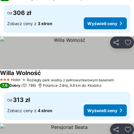
306 zł
Od
Zobacz ceny z
3 stron
Wyświetl ceny
Udostępni
Do
Willa Wolność
Hotel
Rozległy park wodny z pełnowymiarowym basenem
3 Kategoria
7,9
Dobry
788
Polanica-Zdrój, 9.8 km do: Kłodzko
313 zł
Od
Zobacz ceny z
4 stron
Wyświetl ceny
Udostępni
Do