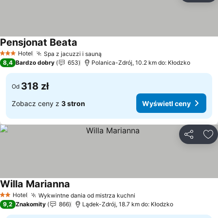
Pensjonat Beata
Hotel
Spa z jacuzzi i sauną
3 Kategoria
8,4
Bardzo dobry
653
Polanica-Zdrój, 10.2 km do: Kłodzko
318 zł
Od
Zobacz ceny z
3 stron
Wyświetl ceny
Udostępni
Do
Willa Marianna
Hotel
Wykwintne dania od mistrza kuchni
2 Kategoria
9,2
Znakomity
866
Lądek-Zdrój, 18.7 km do: Kłodzko