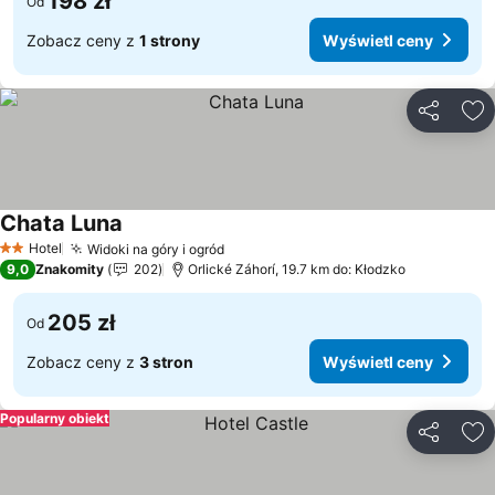
198 zł
Od
Zobacz ceny z
1 strony
Wyświetl ceny
Udostępni
Do
Chata Luna
Hotel
Widoki na góry i ogród
2 Kategoria
9,0
Znakomity
202
Orlické Záhorí, 19.7 km do: Kłodzko
205 zł
Od
Zobacz ceny z
3 stron
Wyświetl ceny
Popularny obiekt
Udostępni
Do