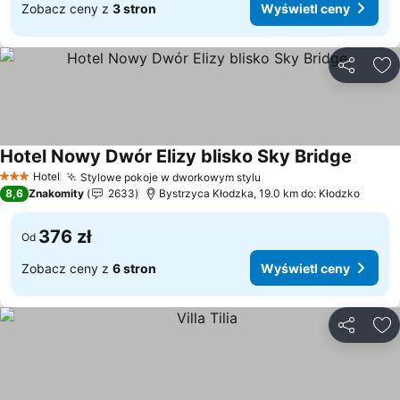
Zobacz ceny z
3 stron
Wyświetl ceny
Udostępni
Do
Hotel Nowy Dwór Elizy blisko Sky Bridge
Hotel
Stylowe pokoje w dworkowym stylu
3 Kategoria
8,6
Znakomity
2633
Bystrzyca Kłodzka, 19.0 km do: Kłodzko
376 zł
Od
Zobacz ceny z
6 stron
Wyświetl ceny
Udostępni
Do