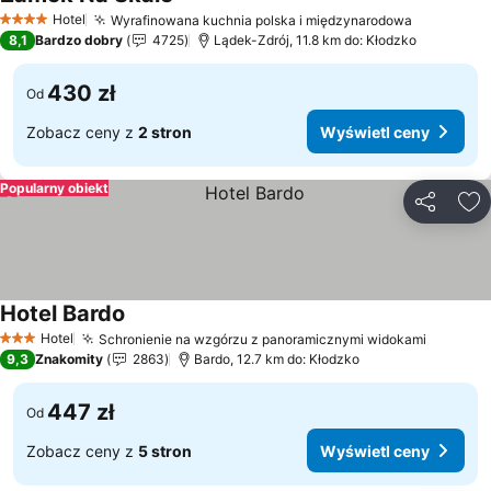
Hotel
Wyrafinowana kuchnia polska i międzynarodowa
4 Kategoria
8,1
Bardzo dobry
4725
Lądek-Zdrój, 11.8 km do: Kłodzko
430 zł
Od
Zobacz ceny z
2 stron
Wyświetl ceny
Popularny obiekt
Udostępni
Do
Hotel Bardo
Hotel
Schronienie na wzgórzu z panoramicznymi widokami
3 Kategoria
9,3
Znakomity
2863
Bardo, 12.7 km do: Kłodzko
447 zł
Od
Zobacz ceny z
5 stron
Wyświetl ceny