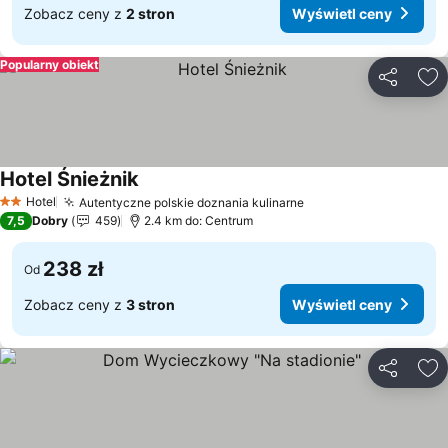
Zobacz ceny z
2 stron
Wyświetl ceny
Popularny obiekt
Udostępni
Do
Hotel Śnieżnik
Hotel
Autentyczne polskie doznania kulinarne
2 Kategoria
7,5
Dobry
459
2.4 km do: Centrum
238 zł
Od
Zobacz ceny z
3 stron
Wyświetl ceny
Udostępni
Do