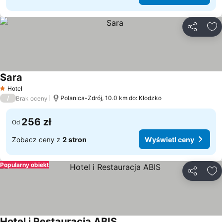
Udostępni
Do
Sara
Hotel
1 Kategoria
/
Polanica-Zdrój, 10.0 km do: Kłodzko
Brak oceny
256 zł
Od
Zobacz ceny z
2 stron
Wyświetl ceny
Popularny obiekt
Udostępni
Do
Hotel i Restauracja ABIS