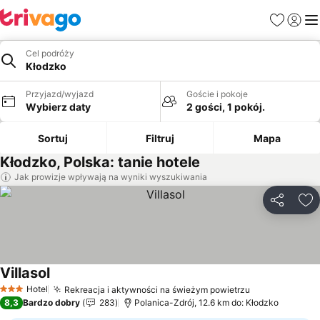
Ulubione
Zaloguj
Me
Cel podróży
Kłodzko
Przyjazd/wyjazd
Goście i pokoje
Wybierz daty
2 gości, 1 pokój.
Sortuj
Filtruj
Mapa
Kłodzko, Polska: tanie hotele
Jak prowizje wpływają na wyniki wyszukiwania
Udostępni
Do
Villasol
Hotel
Rekreacja i aktywności na świeżym powietrzu
3 Kategoria
8,3
Bardzo dobry
283
Polanica-Zdrój, 12.6 km do: Kłodzko