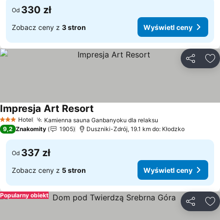
330 zł
Od
Zobacz ceny z
3 stron
Wyświetl ceny
Udostępni
Do
Impresja Art Resort
Hotel
Kamienna sauna Ganbanyoku dla relaksu
3 Kategoria
9,2
Znakomity
1905
Duszniki-Zdrój, 19.1 km do: Kłodzko
337 zł
Od
Zobacz ceny z
5 stron
Wyświetl ceny
Popularny obiekt
Udostępni
Do