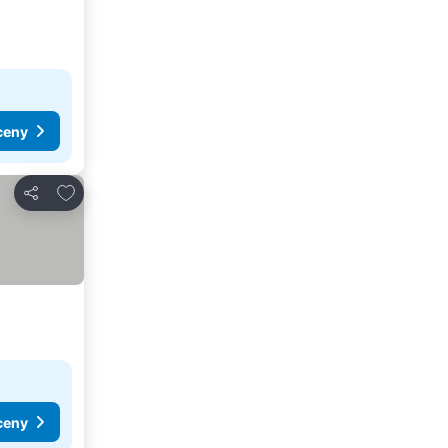
ceny
Dodaj do ulubionych
Udostępnij
ceny