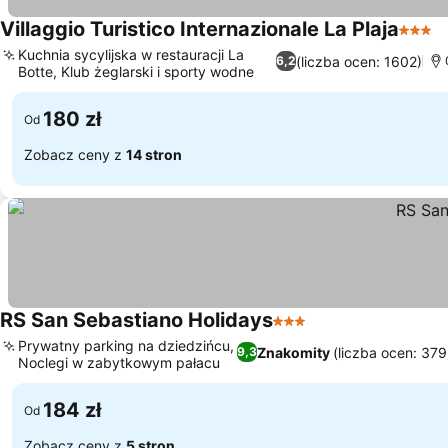
Villaggio Turistico Internazionale La Plaja
3 Kate
W
Kuchnia sycylijska w restauracji La
(liczba ocen: 1602)
6,2
Botte, Klub żeglarski i sporty wodne
Wyświetl ceny
180 zł
Od
Zobacz ceny z
14 stron
RS San Sebastiano Holidays
3 Kategoria
Wyświetl ceny
Prywatny parking na dziedzińcu,
Znakomity
(liczba ocen: 379
9,3
Noclegi w zabytkowym pałacu
Wyświetl ceny
184 zł
Od
Zobacz ceny z
5 stron