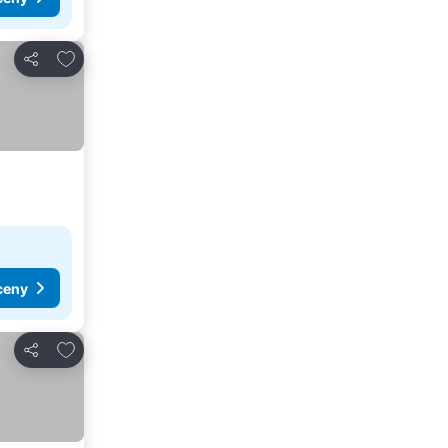
Dodaj do ulubionych
Udostępnij
ceny
Dodaj do ulubionych
Udostępnij