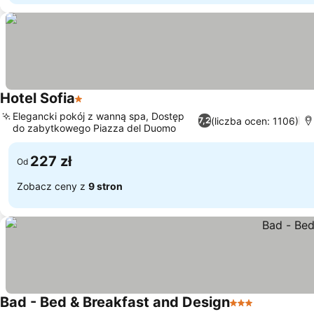
Hotel Sofia
1 Kategoria
Wyświetl ceny
Elegancki pokój z wanną spa, Dostęp
(liczba ocen: 1106)
7,2
do zabytkowego Piazza del Duomo
Wyświetl ceny
227 zł
Od
Zobacz ceny z
9 stron
Bad - Bed & Breakfast and Design
3 Kategoria
Wyświetl c