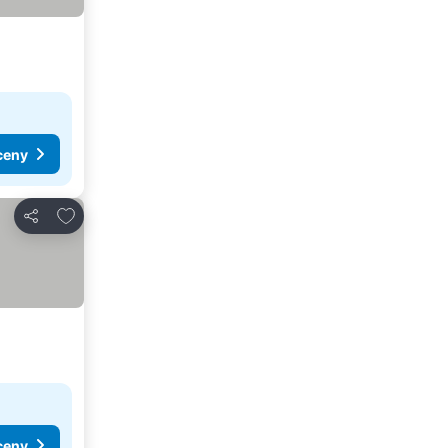
ceny
Dodaj do ulubionych
Udostępnij
ceny