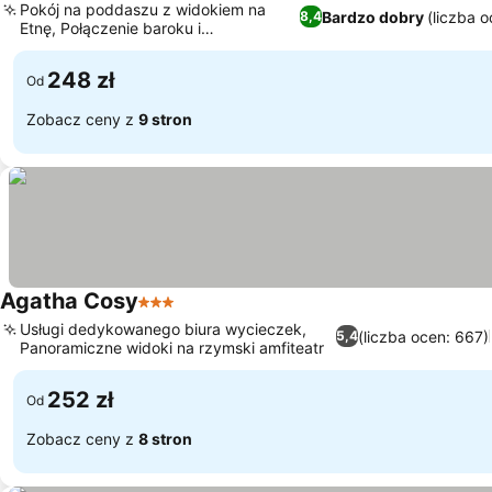
Pokój na poddaszu z widokiem na
Bardzo dobry
(liczba o
8,4
Etnę, Połączenie baroku i
Wyświetl ceny
współczesnego designu
248 zł
Od
Zobacz ceny z
9 stron
Agatha Cosy
3 Kategoria
Wyświetl ceny
Usługi dedykowanego biura wycieczek,
(liczba ocen: 667)
5,4
Panoramiczne widoki na rzymski amfiteatr
Wyświetl ceny
252 zł
Od
Zobacz ceny z
8 stron