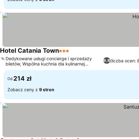
Hotel Catania Town
3 Kategoria
Wyświetl ceny
Dedykowane usługi concierge i sprzedaży
(liczba ocen: 
6,8
biletów, Wspólna kuchnia dla kulinarnej
Wyświetl ceny
niezależności
214 zł
Od
Zobacz ceny z
9 stron