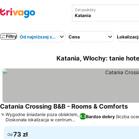
Cel podróży
Filtry
Od najniższej ceny
Cena
Lokalizacj
Katania, Włochy: tanie hote
Catania Crossing B&B - Rooms & Comforts
Wyśw
Wygodne śniadanie poza obiektem,
Bardzo dobry
(liczba oce
8,3
Doskonała lokalizacja w centrum
Wyświetl ceny
Katanii
73 zł
Od