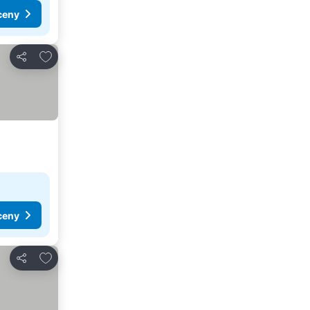
ceny
Dodaj do ulubionych
Udostępnij
ceny
Dodaj do ulubionych
Udostępnij