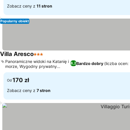
Zobacz ceny z
11 stron
Popularny obiekt
Villa Aresco
3 Kategoria
Wyświetl ceny
Panoramiczne widoki na Katanię i
Bardzo dobry
(liczba ocen:
8,2
morze, Wygodny prywatny
Wyświetl ceny
parking
170 zł
Od
Zobacz ceny z
7 stron