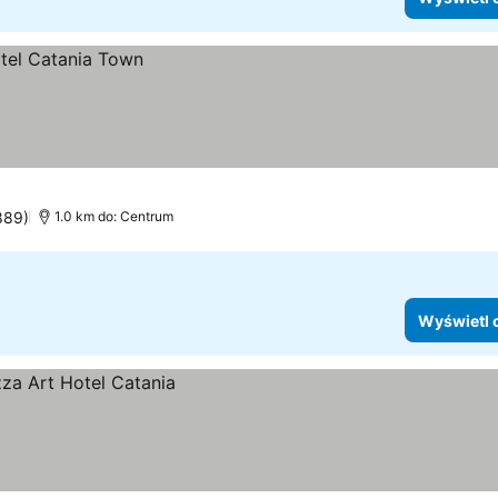
889)
1.0 km do: Centrum
Wyświetl 