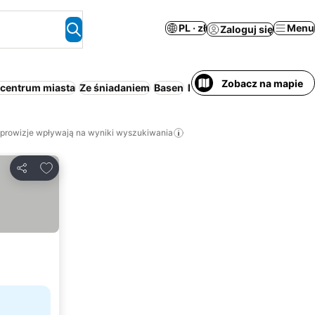
PL · zł
Menu
Zaloguj się
Zobacz na mapie
 centrum miasta
Ze śniadaniem
Basen
Parking
Plaża
Aparthotel
 prowizje wpływają na wyniki wyszukiwania
Dodaj do ulubionych
Udostępnij