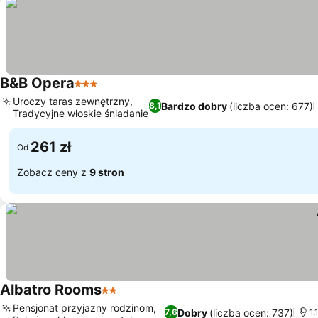
B&B Opera
3 Kategoria
Wyświetl ceny
Uroczy taras zewnętrzny,
Bardzo dobry
(liczba ocen: 677)
8,1
Tradycyjne włoskie śniadanie
Wyświetl ceny
261 zł
Od
Zobacz ceny z
9 stron
Albatro Rooms
2 Kategoria
Wyświetl ceny
Pensjonat przyjazny rodzinom,
Dobry
(liczba ocen: 737)
7,6
1.