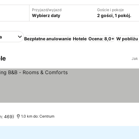
Przyjazd/wyjazd
Goście i pokoje
Wybierz daty
2 gości, 1 pokój.
a
Bezpłatne anulowanie
Hotele
Ocena: 8,0+
W pobliżu
le
Jak
ietl ceny
n: 469)
1.0 km do: Centrum