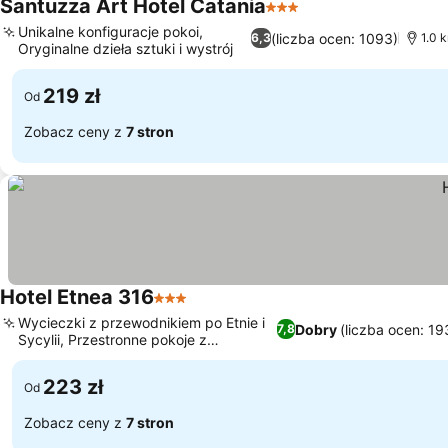
Santuzza Art Hotel Catania
3 Kategoria
Wyświetl ceny
Unikalne konfiguracje pokoi,
(liczba ocen: 1093)
6,3
1.0 
Oryginalne dzieła sztuki i wystrój
Wyświetl ceny
219 zł
Od
Zobacz ceny z
7 stron
Hotel Etnea 316
3 Kategoria
Wyświetl ceny
Wycieczki z przewodnikiem po Etnie i
Dobry
(liczba ocen: 19
7,8
Sycylii, Przestronne pokoje z
Wyświetl ceny
balkonami
223 zł
Od
Zobacz ceny z
7 stron