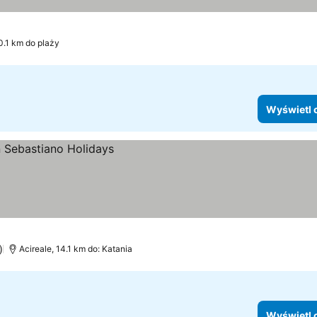
goria
yświetl ceny
0.1 km do plaży
Wyświetl 
)
Acireale, 14.1 km do: Katania
Wyświetl 