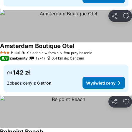
Udostępni
Do
Amsterdam Boutique Otel
Wyświetl ceny
Hotel
Śniadanie w formie bufetu przy basenie
Wyświetl ceny
3 Kategoria
8,9
Znakomity
1274
0.4 km do: Centrum
142 zł
Od
Zobacz ceny z
6 stron
Wyświetl ceny
Udostępni
Do
Belpoint Beach