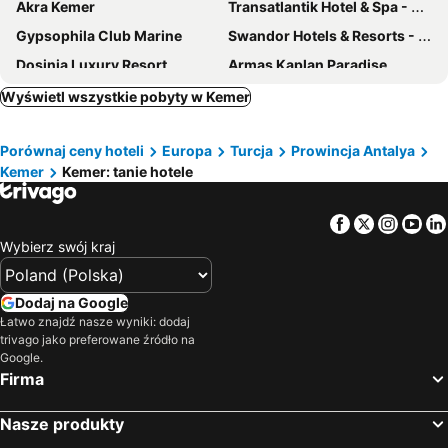
Akra Kemer
Transatlantik Hotel & Spa - Ultra All Inclusive
Gypsophila Club Marine
Swandor Hotels & Resorts - Kemer
Dosinia Luxury Resort
Armas Kaplan Paradise
Nex Royal Beach Hotel
Rixos Sungate
Wyświetl wszystkie pobyty w Kemer
Meder Resort Hotel
Grand Viking Hotel
Porównaj ceny hoteli
Europa
Turcja
Prowincja Antalya
Karmir Resort & Spa
Miarosa Kemer Beach
Kemer
Kemer: tanie hotele
Martı Myra
Corendon Hydros Club Kemer
TUI Magic Life Rixos Beldibi - Adult Only
Corendon Playa Kemer
Facebook
Twitter
Insta
Yo
Grand Hotel Derin
Mirada Del Mar Hotel
Wybierz swój kraj
Miramor Garden Resort
Magic Sun Hotel
Hotel Gold Stone
Hotel Club Beldiana
Dodaj na Google
Łatwo znajdź nasze wyniki: dodaj
Armas Beach
Sealife Kemer Resort Hotel
trivago jako preferowane źródło na
Daima Biz Hotel
Viking Star Hotel
Google.
Firma
Istanbul Beach Hotel
Aleria Belport Beach Hotel
Fun Sun Smart Lurea Beach
Gural Premier Tekirova
Nasze produkty
Sherwood Exclusive Kemer
ÇAMYUVA LUNA HOTEL