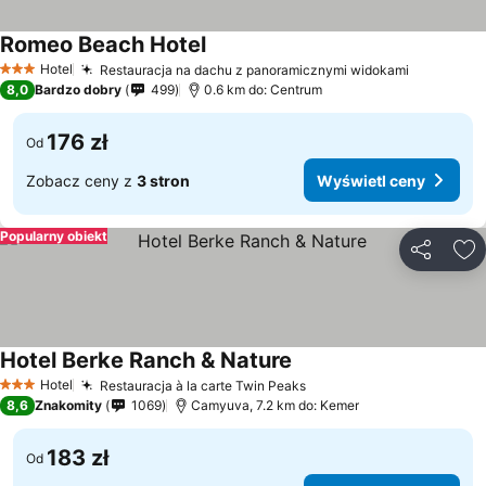
Romeo Beach Hotel
Wyświetl ceny
Hotel
Restauracja na dachu z panoramicznymi widokami
Wyświetl
3 Kategoria
8,0
Bardzo dobry
499
0.6 km do: Centrum
176 zł
Od
Zobacz ceny z
3 stron
Wyświetl ceny
Popularny obiekt
Udostępni
Do
Hotel Berke Ranch & Nature
Wyświetl ceny
Hotel
Restauracja à la carte Twin Peaks
Wyświetl ceny
3 Kategoria
8,6
Znakomity
1069
Camyuva, 7.2 km do: Kemer
183 zł
Od