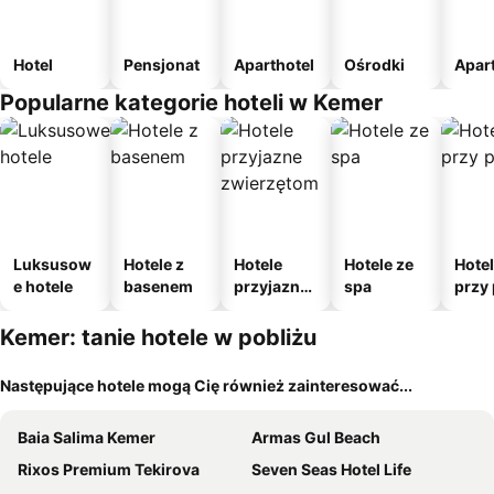
Hotel
Pensjonat
Aparthotel
Ośrodki
Apar
Popularne kategorie hoteli w Kemer
Luksusow
Hotele z
Hotele
Hotele ze
Hote
e hotele
basenem
przyjazne
spa
przy 
zwierzęto
m
Kemer: tanie hotele w pobliżu
Następujące hotele mogą Cię również zainteresować...
Baia Salima Kemer
Armas Gul Beach
Rixos Premium Tekirova
Seven Seas Hotel Life