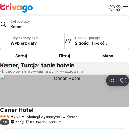
Ulubione
Zaloguj
Me
Cel podróży
Kemer
Przyjazd/wyjazd
Goście i pokoje
Wybierz daty
2 gości, 1 pokój.
Sortuj
Filtruj
Mapa
Kemer, Turcja: tanie hotele
Jak prowizje wpływają na wyniki wyszukiwania
Udostępni
Do
Caner Hotel
Wyświetl ceny
Hotel
Niedrogi wypoczynek w Kemer
Wyświetl ceny
3 Kategoria
7,0
922
0.5 km do: Centrum