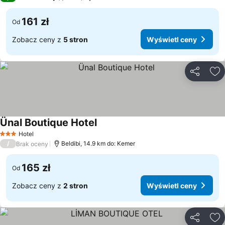
161 zł
Od
Zobacz ceny z
5 stron
Wyświetl ceny
Udostępni
Do
Ünal Boutique Hotel
Wyświetl ceny
Hotel
3 Kategoria
/
Beldibi, 14.9 km do: Kemer
Brak oceny
165 zł
Od
Zobacz ceny z
2 stron
Wyświetl ceny
Udostępni
Do