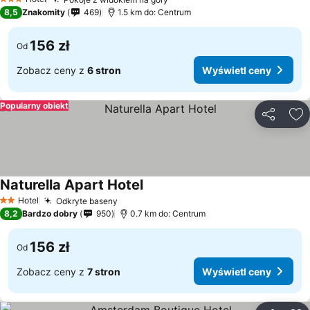
Wyświetl ceny
3 Kategoria
8,5
Znakomity
469
1.5 km do: Centrum
156 zł
Od
Zobacz ceny z
6 stron
Wyświetl ceny
Popularny obiekt
Udostępni
Do
Naturella Apart Hotel
Wyświetl ceny
Hotel
Odkryte baseny
Wyświetl ceny
2 Kategoria
8,2
Bardzo dobry
950
0.7 km do: Centrum
156 zł
Od
Zobacz ceny z
7 stron
Wyświetl ceny