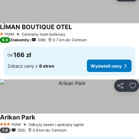
LİMAN BOUTIQUE OTEL
Wyświetl ceny
Hotel
Centralny hotel butikowy
Wyświetl ceny
1 Kategoria
9,0
Znakomity
399
0.7 km do: Centrum
166 zł
Od
Zobacz ceny z
6 stron
Wyświetl ceny
Udostępni
Do
Arikan Park
Wyświetl ceny
Hotel
Odkryty basen i spokojny ogród
Wyświetl ceny
3 Kategoria
7,4
293
0.8 km do: Centrum