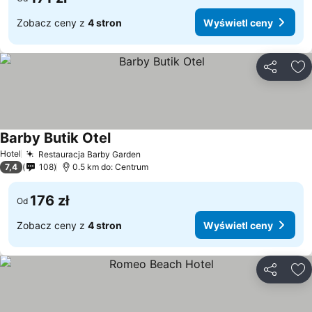
Zobacz ceny z
4 stron
Wyświetl ceny
Udostępni
Do
Barby Butik Otel
Wyświetl ceny
Hotel
Restauracja Barby Garden
Wyświetl ceny
7,4
108
0.5 km do: Centrum
176 zł
Od
Zobacz ceny z
4 stron
Wyświetl ceny
Udostępni
Do