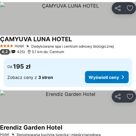
Udostępni
Do
ÇAMYUVA LUNA HOTEL
Wyświetl ceny
Hotel
Dedykowane spa i centrum odnowy biologicznej
Wyświetl
4 Kategoria
6,2
425
5.1 km do: Centrum
195 zł
Od
Zobacz ceny z
3 stron
Wyświetl ceny
Udostępni
Do
Erendiz Garden Hotel
Wyświetl ceny
Hotel
Renomowana kuchnia turecka i międzynarodowa
Wyświetl ceny