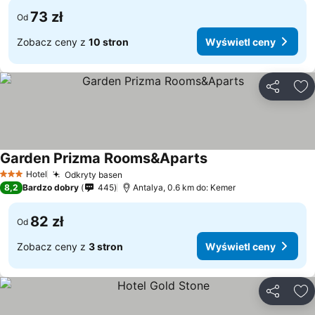
73 zł
Od
Zobacz ceny z
10 stron
Wyświetl ceny
Udostępni
Do
Garden Prizma Rooms&Aparts
Wyświetl ceny
Hotel
Odkryty basen
Wyświetl ceny
3 Kategoria
8,2
Bardzo dobry
445
Antalya, 0.6 km do: Kemer
82 zł
Od
Zobacz ceny z
3 stron
Wyświetl ceny
Udostępni
Do