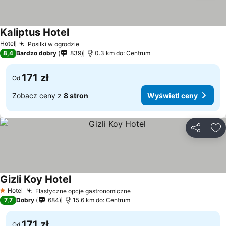
Kaliptus Hotel
Wyświetl ceny
Hotel
Posiłki w ogrodzie
Wyświetl ceny
8,4
Bardzo dobry
839
0.3 km do: Centrum
171 zł
Od
Zobacz ceny z
8 stron
Wyświetl ceny
Udostępni
Do
Gizli Koy Hotel
Wyświetl ceny
Hotel
Elastyczne opcje gastronomiczne
Wyświetl ceny
1 Kategoria
7,7
Dobry
684
15.6 km do: Centrum
171 zł
Od