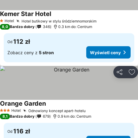
Kemer Star Hotel
Wyświetl ceny
Hotel
Hotel butikowy w stylu śródziemnomorskim
Wyświetl ceny
1 Kategoria
8,0
Bardzo dobry
346
0.3 km do: Centrum
112 zł
Od
Zobacz ceny z
5 stron
Wyświetl ceny
Udostępni
Do
Orange Garden
Wyświetl ceny
Hotel
Odnowiony koncept apart-hotelu
Wyświetl ceny
3 Kategoria
8,1
Bardzo dobry
679
0.9 km do: Centrum
116 zł
Od