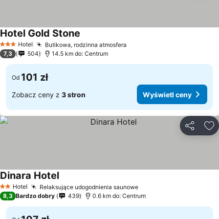
Hotel Gold Stone
Wyświetl ceny
Hotel
Butikowa, rodzinna atmosfera
Wyświetl ceny
3 Kategoria
7,3
504
14.5 km do: Centrum
101 zł
Od
Zobacz ceny z
3 stron
Wyświetl ceny
Udostępni
Do
Dinara Hotel
Wyświetl ceny
Hotel
Relaksujące udogodnienia saunowe
Wyświetl ceny
2 Kategoria
8,3
Bardzo dobry
439
0.6 km do: Centrum