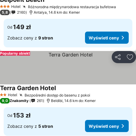
Wyświetl ceny
Hotel
Różnorodna międzynarodowa restauracja bufetowa
Wyświet
3 Kategoria
5,8
2160
Antalya, 14.6 km do: Kemer
149 zł
Od
Zobacz ceny z
9 stron
Wyświetl ceny
Popularny obiekt
Udostępni
Do
Terra Garden Hotel
Wyświetl ceny
Hotel
Bezpośredni dostęp do basenu z pokoi
Wyświetl ceny
2 Kategoria
9,0
Znakomity
261
Beldibi, 14.6 km do: Kemer
153 zł
Od
Zobacz ceny z
5 stron
Wyświetl ceny