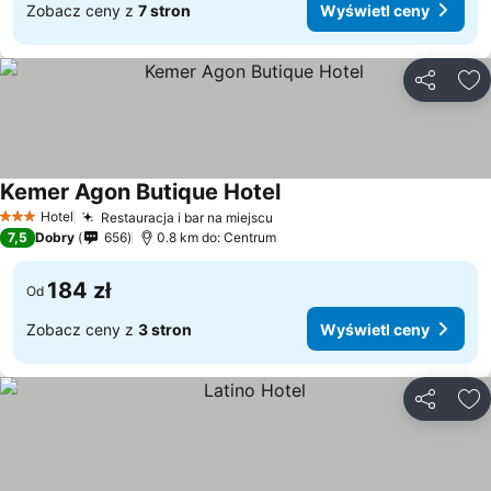
Zobacz ceny z
7 stron
Wyświetl ceny
Udostępni
Do
Kemer Agon Butique Hotel
Wyświetl ceny
Hotel
Restauracja i bar na miejscu
Wyświetl ceny
3 Kategoria
7,5
Dobry
656
0.8 km do: Centrum
184 zł
Od
Zobacz ceny z
3 stron
Wyświetl ceny
Udostępni
Do