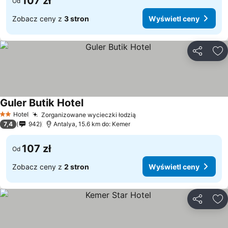
107 zł
Od
Zobacz ceny z
3 stron
Wyświetl ceny
Udostępni
Do
Guler Butik Hotel
Wyświetl ceny
Hotel
Zorganizowane wycieczki łodzią
Wyświetl ceny
2 Kategoria
7,4
942
Antalya, 15.6 km do: Kemer
107 zł
Od
Zobacz ceny z
2 stron
Wyświetl ceny
Udostępni
Do