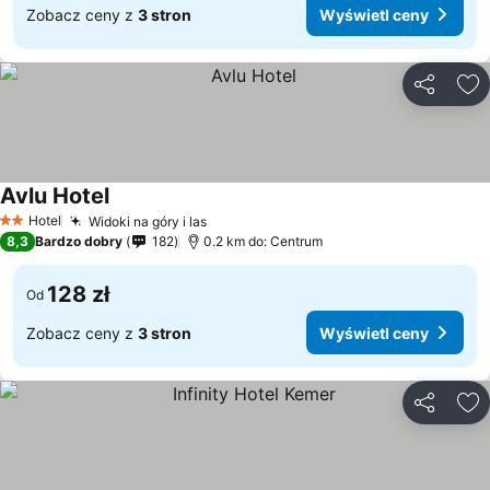
Zobacz ceny z
3 stron
Wyświetl ceny
Udostępni
Do
Avlu Hotel
Wyświetl ceny
Hotel
Widoki na góry i las
Wyświetl ceny
2 Kategoria
8,3
Bardzo dobry
182
0.2 km do: Centrum
128 zł
Od
Zobacz ceny z
3 stron
Wyświetl ceny
Udostępni
Do