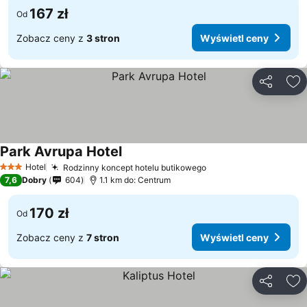
167 zł
Od
Zobacz ceny z
3 stron
Wyświetl ceny
Udostępni
Do
Park Avrupa Hotel
Wyświetl ceny
Hotel
Rodzinny koncept hotelu butikowego
Wyświetl ceny
3 Kategoria
7,6
Dobry
604
1.1 km do: Centrum
170 zł
Od
Zobacz ceny z
7 stron
Wyświetl ceny
Udostępni
Do