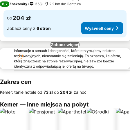
8,7
Znakomity
358
2.2 km do: Centrum
204 zł
Od
Zobacz ceny z
6 stron
Wyświetl ceny
Zobacz więcej
Informacje o cenach i dostępności, które otrzymujemy od stron
rezerwacyjnych, nieustannie się zmieniają. To oznacza, że oferta,
którą znajdziesz na stronie rezerwacyjnej, nie zawsze będzie
identyczna z odpowiadającą jej ofertą na trivago.
Zakres cen
Kemer: tanie hotele od
‎73 zł
do
‎204 zł
za noc.
Kemer — inne miejsca na pobyt