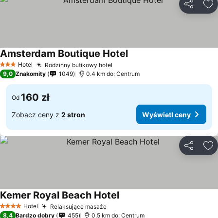
Udostępni
Do
Amsterdam Boutique Hotel
Wyświetl ceny
Hotel
Rodzinny butikowy hotel
Wyświetl ceny
3 Kategoria
9,0
Znakomity
1049
0.4 km do: Centrum
160 zł
Od
Zobacz ceny z
2 stron
Wyświetl ceny
Udostępni
Do
Kemer Royal Beach Hotel
Wyświetl ceny
Hotel
Relaksujące masaże
Wyświetl ceny
4 Kategoria
8,4
Bardzo dobry
455
0.5 km do: Centrum