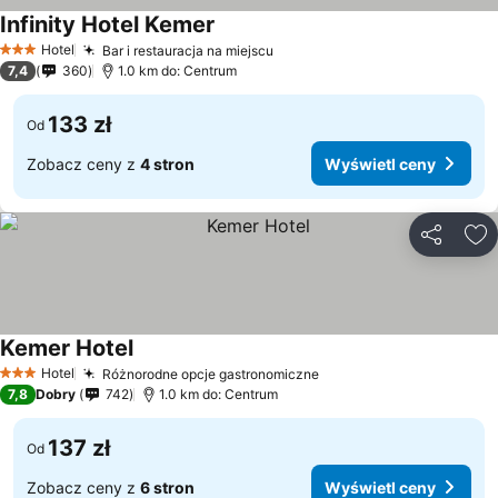
Infinity Hotel Kemer
Wyświetl ceny
Hotel
Bar i restauracja na miejscu
Wyświetl ceny
3 Kategoria
7,4
360
1.0 km do: Centrum
133 zł
Od
Zobacz ceny z
4 stron
Wyświetl ceny
Udostępni
Do
Kemer Hotel
Wyświetl ceny
Hotel
Różnorodne opcje gastronomiczne
Wyświetl ceny
3 Kategoria
7,8
Dobry
742
1.0 km do: Centrum
137 zł
Od
Zobacz ceny z
6 stron
Wyświetl ceny