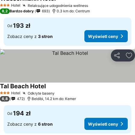
Wyświetl ceny
Hotel
Relaksujące udogodnienia wellness
Wyświetl ceny
3 Kategoria
8,2
Bardzo dobry
693
0.3 km do: Centrum
193 zł
Od
Zobacz ceny z
3 stron
Wyświetl ceny
Udostępni
Do
Tal Beach Hotel
Wyświetl ceny
Hotel
Odkryte baseny
Wyświetl ceny
3 Kategoria
6,8
472
Beldibi, 14.2 km do: Kemer
194 zł
Od
Zobacz ceny z
6 stron
Wyświetl ceny