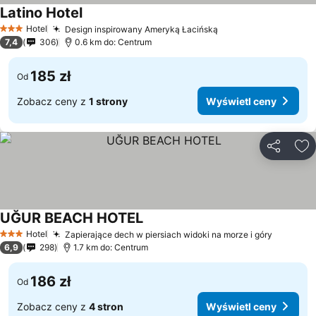
Latino Hotel
Wyświetl ceny
Hotel
Design inspirowany Ameryką Łacińską
Wyświetl ceny
3 Kategoria
7,4
306
0.6 km do: Centrum
185 zł
Od
Zobacz ceny z
1 strony
Wyświetl ceny
Udostępni
Do
UĞUR BEACH HOTEL
Wyświetl ceny
Hotel
Zapierające dech w piersiach widoki na morze i góry
Wyświet
3 Kategoria
6,9
298
1.7 km do: Centrum
186 zł
Od
Zobacz ceny z
4 stron
Wyświetl ceny