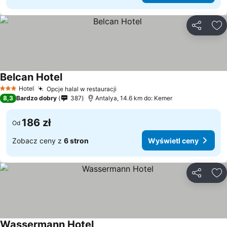
Udostępni
Do
Belcan Hotel
Wyświetl ceny
Hotel
Opcje halal w restauracji
Wyświetl ceny
3 Kategoria
8,3
Bardzo dobry
387
Antalya, 14.6 km do: Kemer
186 zł
Od
Zobacz ceny z
6 stron
Wyświetl ceny
Udostępni
Do
Wassermann Hotel