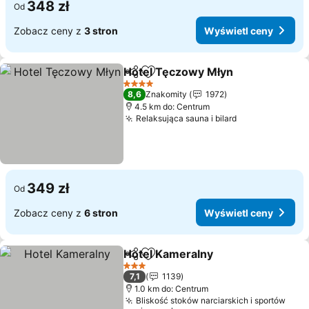
348 zł
Od
Zobacz ceny z
3 stron
Wyświetl ceny
Hotel Tęczowy Młyn
Udostępnij
Dodaj do ulubionych
Wyświ
4 Kategoria
8,6
Znakomity
1972
4.5 km do: Centrum
Relaksująca sauna i bilard
Wyświetl cen
349 zł
Od
Zobacz ceny z
6 stron
Wyświetl ceny
Hotel Kameralny
Udostępnij
Dodaj do ulubionych
Wyświetl 
3 Kategoria
7,1
1139
1.0 km do: Centrum
Bliskość stoków narciarskich i sportów