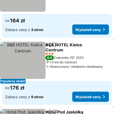
164 zł
Od
Zobacz ceny z
3 stron
Wyświetl ceny
B&B HOTEL Kielce
Udostępnij
Dodaj do ulubionych
Centrum
Wyświetl ceny
3 Kategoria
8,6
Znakomity
3521
1.0 km do: Centrum
Nowoczesny i niedawno zbudowany
Wyświ
Popularny obiekt
176 zł
Od
Zobacz ceny z
9 stron
Wyświetl ceny
Hotel Pod Jaskółką