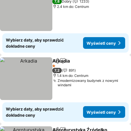
7,8
Dobry
1233
2.4 km do: Centrum
Wybierz daty, aby sprawdzić
Wyświetl ceny
dokładne ceny
Arkadia
Udostępnij
Dodaj do ulubionych
Wyświetl ceny
1 Kategoria
7,2
891
1.4 km do: Centrum
Zmodernizowany budynek z nowymi
windami
Wybierz daty, aby sprawdzić
Wyświetl ceny
dokładne ceny
Agroturystyka Źródełko