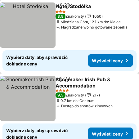
Hotel Stodółka
Udostępnij
Dodaj do ulubionych
Wyświetl c
3 Kategoria
8,8
Znakomity
1050
Miedziana Góra, 12.1 km do: Kielce
Nagradzane wolno gotowane żeberka
Wyśw
Wybierz daty, aby sprawdzić
Wyświetl ceny
dokładne ceny
Shoemaker Irish Pub &
Udostępnij
Dodaj do ulubionych
Accommodation
Wyświetl ceny
4 Kategoria
9,3
Znakomity
217
0.7 km do: Centrum
Dostęp do sportów zimowych
Wyświetl c
Wybierz daty, aby sprawdzić
Wyświetl ceny
dokładne ceny