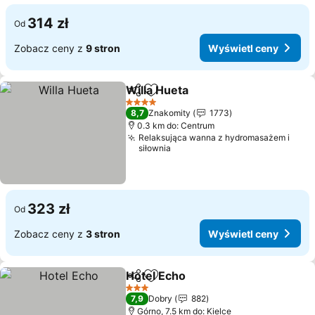
314 zł
Od
Zobacz ceny z
9 stron
Wyświetl ceny
Willa Hueta
Udostępnij
Dodaj do ulubionych
Wyświetl ceny
4 Kategoria
8,7
Znakomity
1773
0.3 km do: Centrum
Relaksująca wanna z hydromasażem i
siłownia
323 zł
Od
Zobacz ceny z
3 stron
Wyświetl ceny
Hotel Echo
Udostępnij
Dodaj do ulubionych
Wyświetl ceny
3 Kategoria
7,9
Dobry
882
Górno, 7.5 km do: Kielce