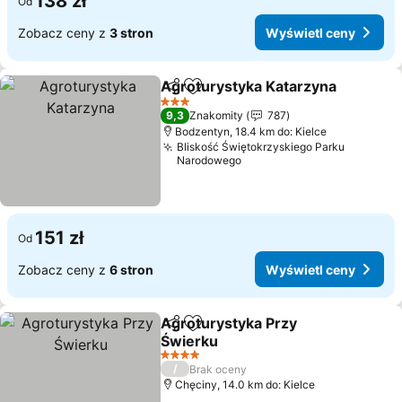
138 zł
Od
Zobacz ceny z
3 stron
Wyświetl ceny
Agroturystyka Katarzyna
Udostępnij
Dodaj do ulubionych
W
3 Kategoria
9,3
Znakomity
787
Bodzentyn, 18.4 km do: Kielce
Bliskość Świętokrzyskiego Parku
Narodowego
151 zł
Od
Zobacz ceny z
6 stron
Wyświetl ceny
Agroturystyka Przy
Udostępnij
Dodaj do ulubionych
Świerku
Wyświetl ceny
4 Kategoria
/
Brak oceny
Chęciny, 14.0 km do: Kielce