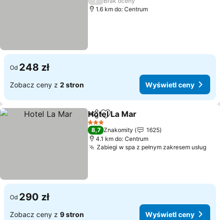
/
Brak oceny
1.6 km do: Centrum
248 zł
Od
Zobacz ceny z
2 stron
Wyświetl ceny
Hotel La Mar
Udostępnij
Dodaj do ulubionych
Wyświetl cen
3 Kategoria
8,7
Znakomity
1625
4.1 km do: Centrum
Zabiegi w spa z pełnym zakresem usług
Wyś
290 zł
Od
Zobacz ceny z
9 stron
Wyświetl ceny