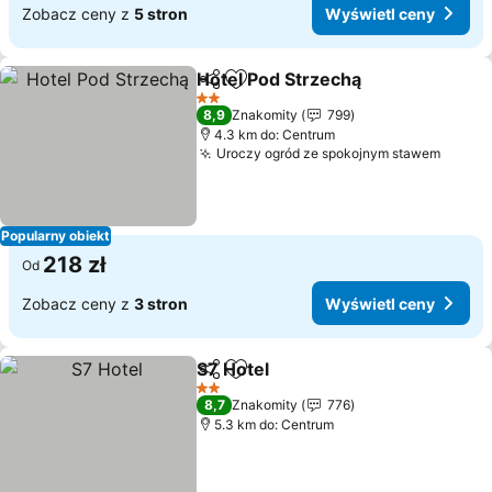
Zobacz ceny z
5 stron
Wyświetl ceny
Hotel Pod Strzechą
Udostępnij
Dodaj do ulubionych
Wyświe
2 Kategoria
8,9
Znakomity
799
4.3 km do: Centrum
Uroczy ogród ze spokojnym stawem
Wyświ
Popularny obiekt
218 zł
Od
Zobacz ceny z
3 stron
Wyświetl ceny
S7 Hotel
Udostępnij
Dodaj do ulubionych
Wyświetl ceny
2 Kategoria
8,7
Znakomity
776
5.3 km do: Centrum