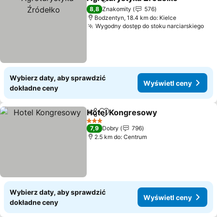
Udostępnij
Dodaj do ulubionych
Wy
8,8
Znakomity
576
Bodzentyn, 18.4 km do: Kielce
Wygodny dostęp do stoku narciarskiego
Wyś
Wybierz daty, aby sprawdzić
Wyświetl ceny
dokładne ceny
Hotel Kongresowy
Udostępnij
Dodaj do ulubionych
Wyświet
3 Kategoria
7,9
Dobry
796
2.5 km do: Centrum
Wybierz daty, aby sprawdzić
Wyświetl ceny
dokładne ceny