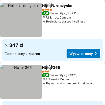
Hotel Uroczysko
Udostępnij
Dodaj do ulubionych
Wyświetl 
4 Kategoria
8,8
Znakomity
4291
7.6 km do: Centrum
Rozległa strefa spa i wellness
Wyświetl c
347 zł
Od
Zobacz ceny z
4 stron
Wyświetl ceny
Hotel 365
Udostępnij
Dodaj do ulubionych
Wyświetl ceny
3 Kategoria
8,8
Znakomity
1376
3.2 km do: Centrum
Prywatny stok narciarski i lodowisko
Wyświ