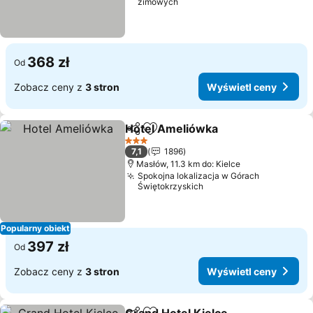
zimowych
368 zł
Od
Zobacz ceny z
3 stron
Wyświetl ceny
Hotel Ameliówka
Udostępnij
Dodaj do ulubionych
Wyświetl
3 Kategoria
7,1
1896
Masłów, 11.3 km do: Kielce
Spokojna lokalizacja w Górach
Świętokrzyskich
Popularny obiekt
397 zł
Od
Zobacz ceny z
3 stron
Wyświetl ceny