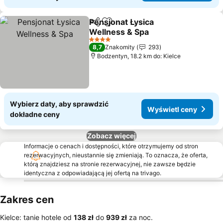
Pensjonat Łysica
Udostępnij
Dodaj do ulubionych
Wellness & Spa
Wyświetl ceny
4 Kategoria
8,7
Znakomity
293
Bodzentyn, 18.2 km do: Kielce
Wybierz daty, aby sprawdzić
Wyświetl ceny
dokładne ceny
Zobacz więcej
Informacje o cenach i dostępności, które otrzymujemy od stron
rezerwacyjnych, nieustannie się zmieniają. To oznacza, że oferta,
którą znajdziesz na stronie rezerwacyjnej, nie zawsze będzie
identyczna z odpowiadającą jej ofertą na trivago.
Zakres cen
Kielce: tanie hotele od
‎138 zł
do
‎939 zł
za noc.