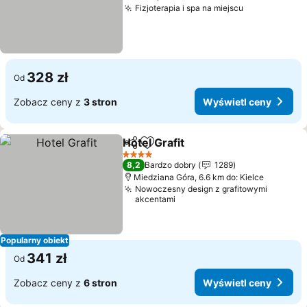
Fizjoterapia i spa na miejscu
Wyświetl ce
328 zł
Od
Zobacz ceny z
3 stron
Wyświetl ceny
Hotel Grafit
Udostępnij
Dodaj do ulubionych
Wyświetl ceny
4 Kategoria
8,2
Bardzo dobry
1289
Miedziana Góra, 6.6 km do: Kielce
Nowoczesny design z grafitowymi
akcentami
Popularny obiekt
341 zł
Od
Zobacz ceny z
6 stron
Wyświetl ceny