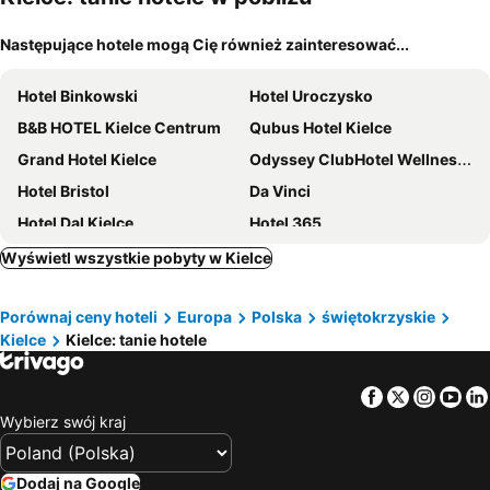
Następujące hotele mogą Cię również zainteresować...
Hotel Binkowski
Hotel Uroczysko
B&B HOTEL Kielce Centrum
Qubus Hotel Kielce
Grand Hotel Kielce
Odyssey ClubHotel Wellness & SPA
Hotel Bristol
Da Vinci
Hotel Dal Kielce
Hotel 365
Pokoje Gościnne Jaga
Hotel Pod Strzechą
Wyświetl wszystkie pobyty w Kielce
Hotel Grafit
Hotel Tęczowy Młyn
Porównaj ceny hoteli
Europa
Polska
świętokrzyskie
Hotel SiLL
Hotel Pod Złotą Różą
Kielce
Kielce: tanie hotele
Hotel La Mar
Willa Hueta
Hotel Kameralny
Hotel Ameliówka
Facebook
Twitter
Insta
Yo
Apartamenty Pod Łysicą
Arkadia
Wybierz swój kraj
Hotel Przedwiosnie
Agroturystyka Katarzyna
Hotel Karczówka
S7 Hotel
Dodaj na Google