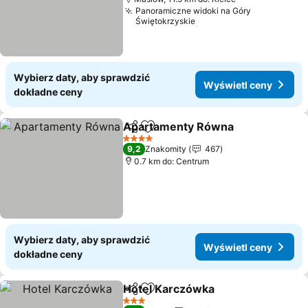
Panoramiczne widoki na Góry
Świętokrzyskie
Wybierz daty, aby sprawdzić
Wyświetl ceny
dokładne ceny
Apartamenty Równa
Udostępnij
Dodaj do ulubionych
Wyświ
4 Kategoria
9,2
Znakomity
467
0.7 km do: Centrum
Wybierz daty, aby sprawdzić
Wyświetl ceny
dokładne ceny
Hotel Karczówka
Udostępnij
Dodaj do ulubionych
Wyświetl
3 Kategoria