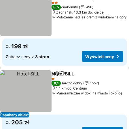
Udostępnij
Dodaj do ulubionych
Wyświe
2 Kategoria
8,5
Znakomity
496
Zagnańsk, 13.3 km do: Kielce
Położenie nad jeziorem z widokiem na góry
W
199 zł
Od
Zobacz ceny z
3 stron
Wyświetl ceny
Hotel SiLL
Udostępnij
Dodaj do ulubionych
Wyświetl ceny
1 Kategoria
8,1
Bardzo dobry
1557
1.4 km do: Centrum
Panoramiczne widoki na miasto i okolicę
Wy
Popularny obiekt
205 zł
Od