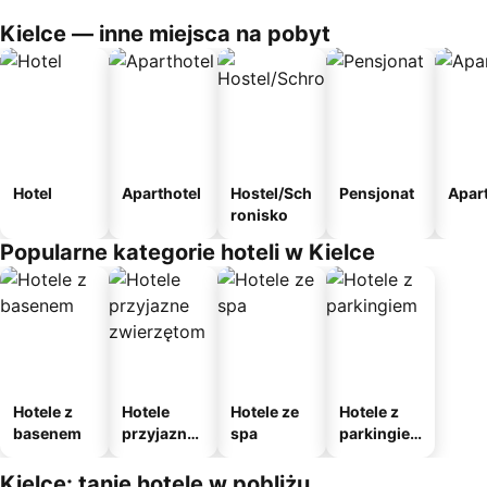
Kielce — inne miejsca na pobyt
Hotel
Aparthotel
Hostel/Sch
Pensjonat
Apar
ronisko
Popularne kategorie hoteli w Kielce
Hotele z
Hotele
Hotele ze
Hotele z
basenem
przyjazne
spa
parkingie
zwierzęto
m
m
Kielce: tanie hotele w pobliżu