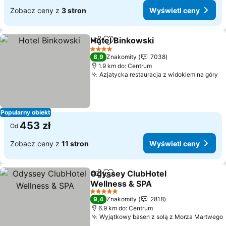
Zobacz ceny z
3 stron
Wyświetl ceny
Hotel Binkowski
Udostępnij
Dodaj do ulubionych
Wyświetl 
4 Kategoria
8,9
Znakomity
7038
1.9 km do: Centrum
Azjatycka restauracja z widokiem na góry
Wy
Popularny obiekt
453 zł
Od
Zobacz ceny z
11 stron
Wyświetl ceny
Odyssey ClubHotel
Udostępnij
Dodaj do ulubionych
Wellness & SPA
Wyświetl ceny
5 Kategoria
9,4
Znakomity
2818
6.9 km do: Centrum
Wyjątkowy basen z solą z Morza Martwego