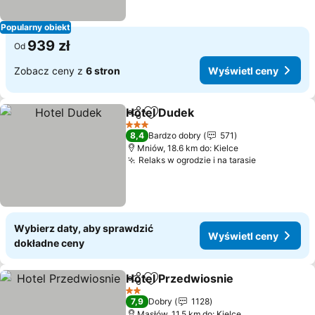
Popularny obiekt
939 zł
Od
Zobacz ceny z
6 stron
Wyświetl ceny
Hotel Dudek
Udostępnij
Dodaj do ulubionych
Wyświetl cen
3 Kategoria
8,4
Bardzo dobry
571
Mniów, 18.6 km do: Kielce
Relaks w ogrodzie i na tarasie
Wyświetl c
Wybierz daty, aby sprawdzić
Wyświetl ceny
dokładne ceny
Hotel Przedwiosnie
Udostępnij
Dodaj do ulubionych
Wyświe
2 Kategoria
7,9
Dobry
1128
Masłów, 11.5 km do: Kielce