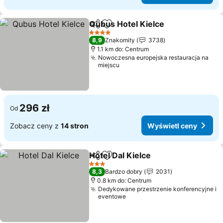
Qubus Hotel Kielce
Udostępnij
Dodaj do ulubionych
Wyświe
4 Kategoria
8,9
Znakomity
3738
1.1 km do: Centrum
Nowoczesna europejska restauracja na
miejscu
296 zł
Od
Zobacz ceny z
14 stron
Wyświetl ceny
Hotel Dal Kielce
Udostępnij
Dodaj do ulubionych
Wyświetl 
3 Kategoria
8,3
Bardzo dobry
2031
0.8 km do: Centrum
Dedykowane przestrzenie konferencyjne i
eventowe