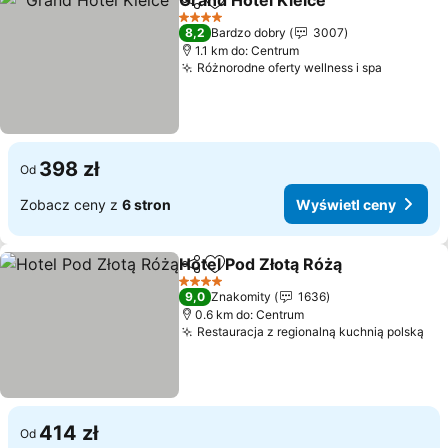
Grand Hotel Kielce
Udostępnij
Dodaj do ulubionych
Wyświet
4 Kategoria
8,2
Bardzo dobry
3007
1.1 km do: Centrum
Różnorodne oferty wellness i spa
Wyświet
398 zł
Od
Zobacz ceny z
6 stron
Wyświetl ceny
Hotel Pod Złotą Różą
Udostępnij
Dodaj do ulubionych
Wyświ
4 Kategoria
9,0
Znakomity
1636
0.6 km do: Centrum
Restauracja z regionalną kuchnią polską
Wy
414 zł
Od