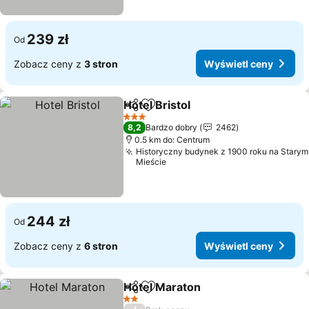
239 zł
Od
Zobacz ceny z
3 stron
Wyświetl ceny
Hotel Bristol
Udostępnij
Dodaj do ulubionych
Wyświetl cen
3 Kategoria
8,2
Bardzo dobry
2462
0.5 km do: Centrum
Historyczny budynek z 1900 roku na Starym
Mieście
244 zł
Od
Zobacz ceny z
6 stron
Wyświetl ceny
Hotel Maraton
Udostępnij
Dodaj do ulubionych
Wyświetl ce
2 Kategoria