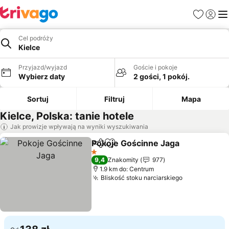
Ulubione
Zaloguj
Me
Cel podróży
Kielce
Przyjazd/wyjazd
Goście i pokoje
Wybierz daty
2 gości, 1 pokój.
Sortuj
Filtruj
Mapa
Kielce, Polska: tanie hotele
Jak prowizje wpływają na wyniki wyszukiwania
Pokoje Gościnne Jaga
Udostępnij
Dodaj do ulubionych
Wyśw
1 Kategoria
9,4
Znakomity
977
1.9 km do: Centrum
Bliskość stoku narciarskiego
Wyświetl c