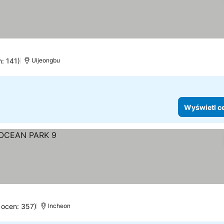
n: 141)
Uijeongbu
Wyświetl c
a ocen: 357)
Incheon