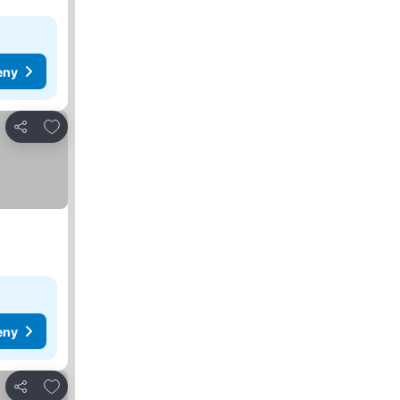
eny
Dodaj do ulubionych
Udostępnij
eny
Dodaj do ulubionych
Udostępnij