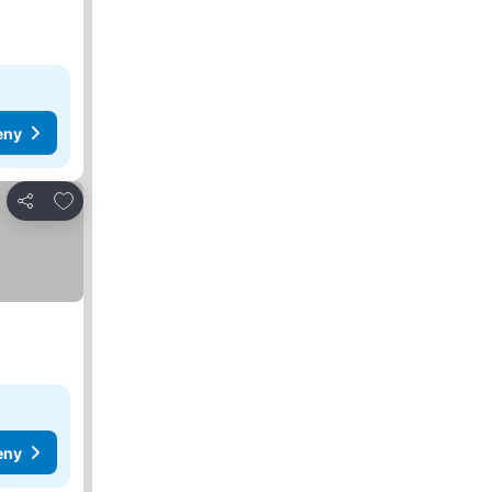
eny
Dodaj do ulubionych
Udostępnij
eny