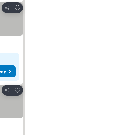
Dodaj do ulubionych
Udostępnij
eny
Dodaj do ulubionych
Udostępnij