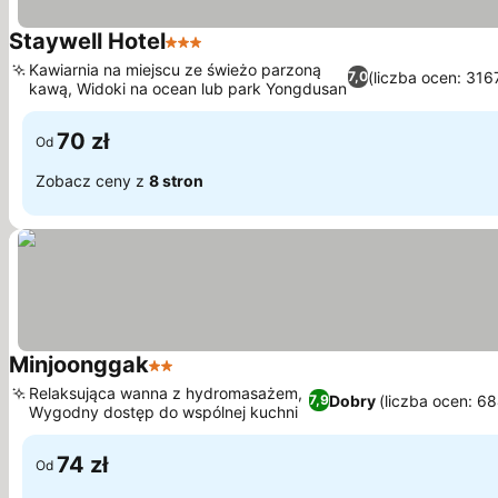
Staywell Hotel
3 Kategoria
Kawiarnia na miejscu ze świeżo parzoną
(liczba ocen: 316
7,0
kawą, Widoki na ocean lub park Yongdusan
70 zł
Od
Zobacz ceny z
8 stron
Minjoonggak
2 Kategoria
Relaksująca wanna z hydromasażem,
Dobry
(liczba ocen: 68
7,9
Wygodny dostęp do wspólnej kuchni
74 zł
Od