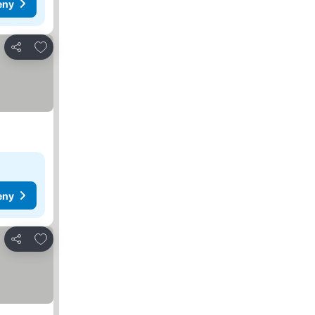
eny
Dodaj do ulubionych
Udostępnij
eny
Dodaj do ulubionych
Udostępnij