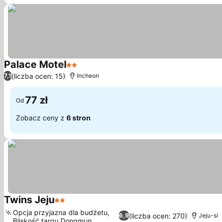
Palace Motel
2 Kategoria
(liczba ocen: 15)
7,1
Incheon
77 zł
Od
Zobacz ceny z
6 stron
Twins Jeju
2 Kategoria
Opcja przyjazna dla budżetu,
(liczba ocen: 270)
6,9
Jeju-si
Bliskość targu Dongmun