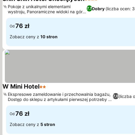
4 Kategoria
Pokoje z unikalnymi elementami
Dobry
(liczba ocen: 
7,7
wystroju, Panoramiczne widoki na górę
Hallasan
76 zł
Od
Zobacz ceny z
10 stron
W Mini Hotel
2 Kategoria
Ekspresowe zameldowanie i przechowalnia bagażu,
(liczba 
7,0
Dostęp do sklepu z artykułami pierwszej potrzeby na
miejscu
76 zł
Od
Zobacz ceny z
5 stron