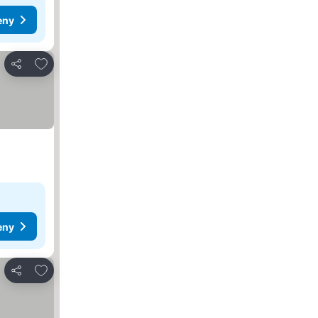
eny
Dodaj do ulubionych
Udostępnij
eny
Dodaj do ulubionych
Udostępnij