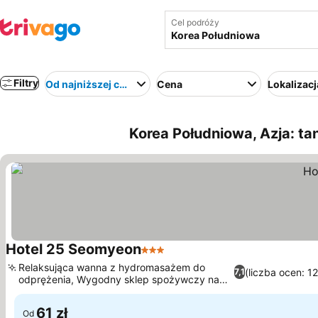
Cel podróży
Filtry
Od najniższej ceny
Cena
Lokalizacj
Korea Południowa, Azja: tan
Hotel 25 Seomyeon
3 Kategoria
Relaksująca wanna z hydromasażem do
(liczba ocen: 1
7,1
odprężenia, Wygodny sklep spożywczy na
miejscu
61 zł
Od