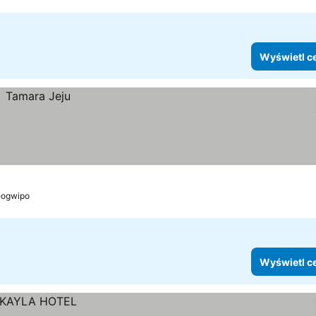
Wyświetl c
ogwipo
Wyświetl c