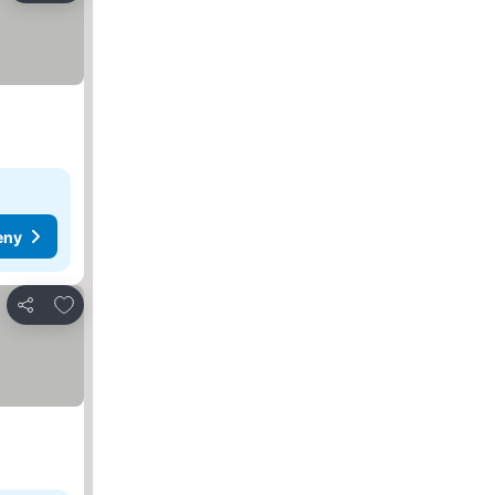
eny
Dodaj do ulubionych
Udostępnij