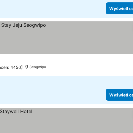
Wyświetl c
 ocen: 4450)
Seogwipo
Wyświetl c