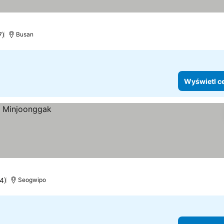
7)
Busan
Wyświetl c
4)
Seogwipo