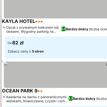
KAYLA HOTEL
3 Kategoria
Opcje z prywatnym balkonem lub
Bardzo dobry
(liczba oce
8,0
tarasem, Wygodny parking na
miejscu
82 zł
Od
Zobacz ceny z
5 stron
OCEAN PARK 9
2 Kategoria
Kawiarnia na dachu z panoramicznymi
Bardzo dobry
(liczb
8,3
widokami, Nowoczesne, czyste i ciche
otoczenie