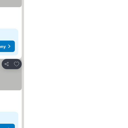
eny
Dodaj do ulubionych
Udostępnij