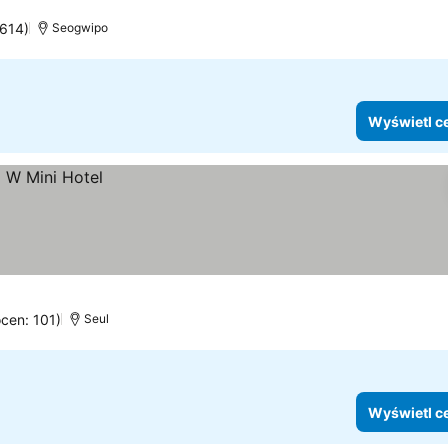
3614)
Seogwipo
Wyświetl c
ocen: 101)
Seul
Wyświetl c