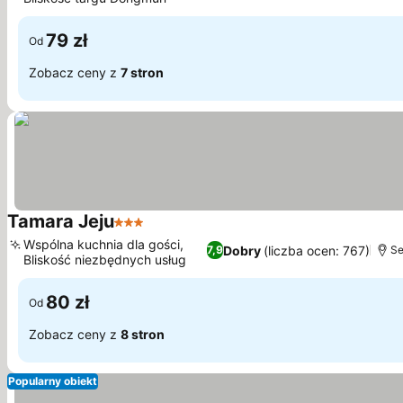
79 zł
Od
Zobacz ceny z
7 stron
Tamara Jeju
3 Kategoria
Wspólna kuchnia dla gości,
Dobry
(liczba ocen: 767)
7,9
Se
Bliskość niezbędnych usług
80 zł
Od
Zobacz ceny z
8 stron
Popularny obiekt