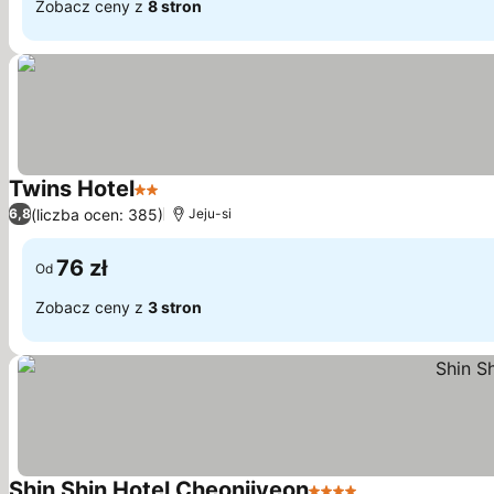
Zobacz ceny z
8 stron
Twins Hotel
2 Kategoria
(liczba ocen: 385)
6,8
Jeju-si
76 zł
Od
Zobacz ceny z
3 stron
Shin Shin Hotel Cheonjiyeon