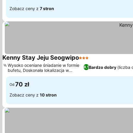
Zobacz ceny z
7 stron
Kenny Stay Jeju Seogwipo
3 Kategoria
Wysoko oceniane śniadanie w formie
Bardzo dobry
(liczba
8,1
bufetu, Doskonała lokalizacja w
pobliżu targu Olle
70 zł
Od
Zobacz ceny z
10 stron