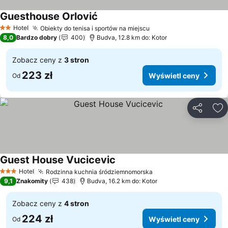
Guesthouse Orlović
Hotel
Obiekty do tenisa i sportów na miejscu
2 Kategoria
8,0
Bardzo dobry
400
Budva, 12.8 km do: Kotor
Zobacz ceny z
3 stron
223 zł
Wyświetl ceny
Od
Udostępni
Do
Guest House Vucicevic
Hotel
Rodzinna kuchnia śródziemnomorska
3 Kategoria
9,1
Znakomity
438
Budva, 16.2 km do: Kotor
Zobacz ceny z
4 stron
224 zł
Wyświetl ceny
Od