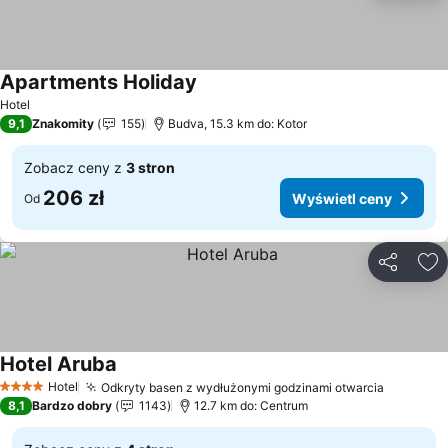
Apartments Holiday
Hotel
9,1
Znakomity
155
Budva, 15.3 km do: Kotor
Zobacz ceny z
3 stron
206 zł
Wyświetl ceny
Od
Udostępni
Do
Hotel Aruba
Hotel
Odkryty basen z wydłużonymi godzinami otwarcia
4 Kategoria
8,1
Bardzo dobry
1143
12.7 km do: Centrum