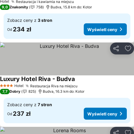
Hotel
Restauracja i kawiarnia na miejscu
9,0
Znakomity
758
Budva, 15.8 km do: Kotor
Zobacz ceny z
3 stron
234 zł
Wyświetl ceny
Od
Udostępni
Do
Luxury Hotel Riva - Budva
Hotel
Restauracja Riva na miejscu
4 Kategoria
7,7
Dobry
825
Budva, 16.3 km do: Kotor
Zobacz ceny z
7 stron
237 zł
Wyświetl ceny
Od