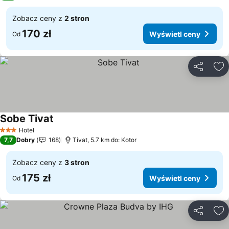
Zobacz ceny z
2 stron
170 zł
Wyświetl ceny
Od
Udostępni
Do
Sobe Tivat
Hotel
3 Kategoria
7,7
Dobry
168
Tivat, 5.7 km do: Kotor
Zobacz ceny z
3 stron
175 zł
Wyświetl ceny
Od
Udostępni
Do