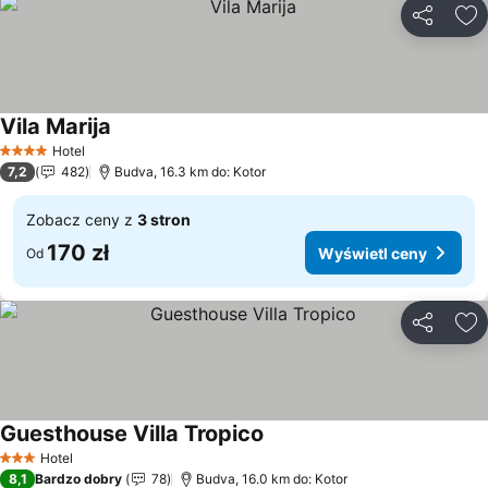
Udostępni
Do
Vila Marija
Hotel
4 Kategoria
7,2
482
Budva, 16.3 km do: Kotor
Zobacz ceny z
3 stron
170 zł
Wyświetl ceny
Od
Udostępni
Do
Guesthouse Villa Tropico
Hotel
3 Kategoria
8,1
Bardzo dobry
78
Budva, 16.0 km do: Kotor