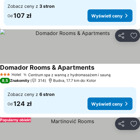
Zobacz ceny z
3 stron
107 zł
Wyświetl ceny
Od
Udostępni
Do
Domador Rooms & Apartments
Hotel
Centrum spa z wanną z hydromasażem i sauną
3 Kategoria
8,5
Znakomity
314
Budva, 17.7 km do: Kotor
Zobacz ceny z
6 stron
124 zł
Wyświetl ceny
Od
Popularny obiekt
Udostępni
Do