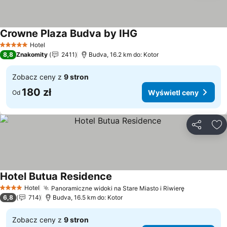
Crowne Plaza Budva by IHG
Hotel
5 Kategoria
8,8
Znakomity
2411
Budva, 16.2 km do: Kotor
Zobacz ceny z
9 stron
180 zł
Wyświetl ceny
Od
Udostępni
Do
Hotel Butua Residence
Hotel
Panoramiczne widoki na Stare Miasto i Riwierę
4 Kategoria
6,8
714
Budva, 16.5 km do: Kotor
Zobacz ceny z
9 stron