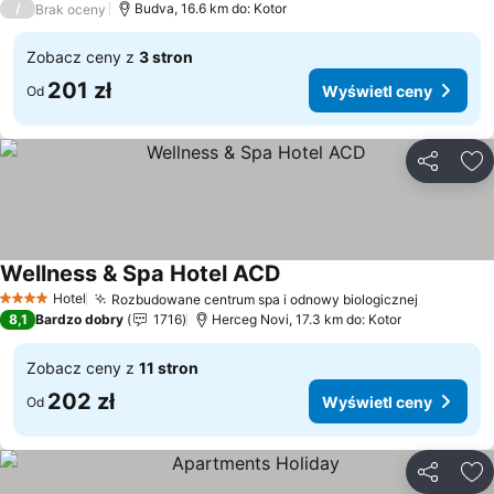
/
Budva, 16.6 km do: Kotor
Brak oceny
Zobacz ceny z
3 stron
201 zł
Wyświetl ceny
Od
Udostępni
Do
Wellness & Spa Hotel ACD
Hotel
Rozbudowane centrum spa i odnowy biologicznej
4 Kategoria
8,1
Bardzo dobry
1716
Herceg Novi, 17.3 km do: Kotor
Zobacz ceny z
11 stron
202 zł
Wyświetl ceny
Od
Udostępni
Do