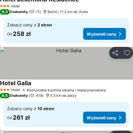
Hotel
3 Kategoria
9,3
Znakomity
11
Bečići, 17.3 km do: Kotor
Zobacz ceny z
2 stron
258 zł
Wyświetl ceny
Od
Udostępni
Do
Hotel Galia
Hotel
Różnorodna kuchnia lokalna i międzynarodowa
3 Kategoria
8,5
Znakomity
419
0.5 km do plaży
Zobacz ceny z
10 stron
261 zł
Wyświetl ceny
Od