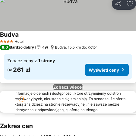
Udostępni
Do
Budva
Hotel
4 Kategoria
8,0
Bardzo dobry
49
Budva, 15.5 km do: Kotor
Zobacz ceny z
1 strony
261 zł
Wyświetl ceny
Od
Zobacz więcej
Informacje o cenach i dostępności, które otrzymujemy od stron
rezerwacyjnych, nieustannie się zmieniają. To oznacza, że oferta,
którą znajdziesz na stronie rezerwacyjnej, nie zawsze będzie
identyczna z odpowiadającą jej ofertą na trivago.
Zakres cen