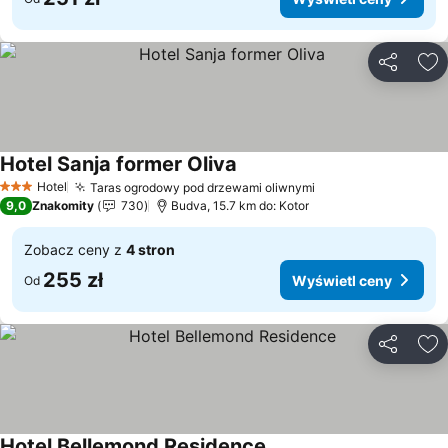
Udostępni
Do
Hotel Sanja former Oliva
Hotel
Taras ogrodowy pod drzewami oliwnymi
3 Kategoria
9,0
Znakomity
730
Budva, 15.7 km do: Kotor
Zobacz ceny z
4 stron
255 zł
Wyświetl ceny
Od
Udostępni
Do
Hotel Bellemond Residence