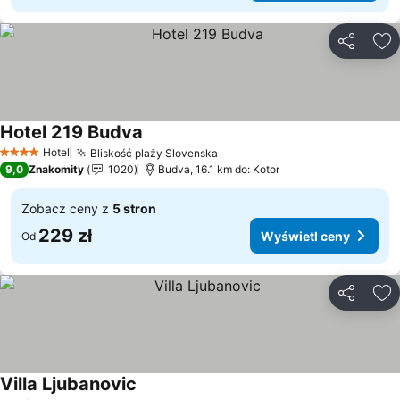
Udostępni
Do
Hotel 219 Budva
Hotel
Bliskość plaży Slovenska
4 Kategoria
9,0
Znakomity
1020
Budva, 16.1 km do: Kotor
Zobacz ceny z
5 stron
229 zł
Wyświetl ceny
Od
Udostępni
Do
Villa Ljubanovic