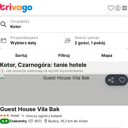
Ulubione
Zaloguj
Me
Cel podróży
Kotor
Przyjazd/wyjazd
Goście i pokoje
Wybierz daty
2 gości, 1 pokój.
Sortuj
Filtruj
Mapa
Kotor, Czarnogóra: tanie hotele
Jak prowizje wpływają na wyniki wyszukiwania
Udostępni
Do
Guest House Vila Bak
Hotel
Uroczy ogród z kotami
3 Kategoria
8,9
Znakomity
857
Budva, 16.2 km do: Kotor