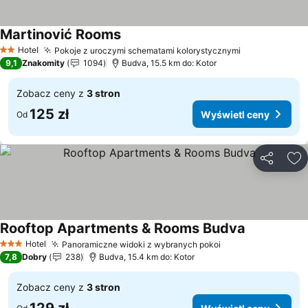
Martinović Rooms
Hotel
Pokoje z uroczymi schematami kolorystycznymi
2 Kategoria
9,1
Znakomity
1094
Budva, 15.5 km do: Kotor
Zobacz ceny z
3 stron
125 zł
Wyświetl ceny
Od
Udostępni
Do
Rooftop Apartments & Rooms Budva
Hotel
Panoramiczne widoki z wybranych pokoi
3 Kategoria
7,8
Dobry
238
Budva, 15.4 km do: Kotor
Zobacz ceny z
3 stron