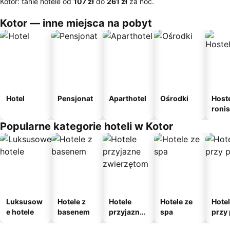
Kotor: tanie hotele od
‎107 zł
do
‎261 zł
za noc.
Kotor — inne miejsca na pobyt
Hotel
Pensjonat
Aparthotel
Ośrodki
Host
roni
Popularne kategorie hoteli w Kotor
Luksusow
Hotele z
Hotele
Hotele ze
Hote
e hotele
basenem
przyjazne
spa
przy 
zwierzęto