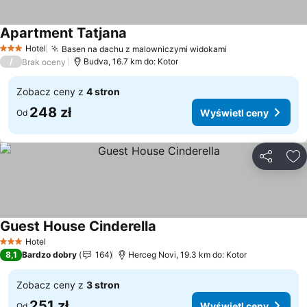
Apartment Tatjana
Hotel
Basen na dachu z malowniczymi widokami
3 Kategoria
/
Budva, 16.7 km do: Kotor
Brak oceny
Zobacz ceny z
4 stron
248 zł
Wyświetl ceny
Od
Udostępni
Do
Guest House Cinderella
Hotel
3 Kategoria
8,1
Bardzo dobry
164
Herceg Novi, 19.3 km do: Kotor
Zobacz ceny z
3 stron
251 zł
Wyświetl ceny
Od