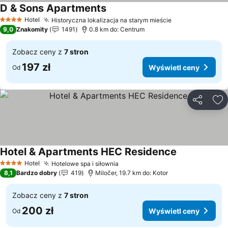
D & Sons Apartments
Hotel
Historyczna lokalizacja na starym mieście
4 Kategoria
9,0
Znakomity
1491
0.8 km do: Centrum
Zobacz ceny z
7 stron
197 zł
Wyświetl ceny
Od
Udostępni
Do
Hotel & Apartments HEC Residence
Hotel
Hotelowe spa i siłownia
4 Kategoria
8,1
Bardzo dobry
419
Miločer, 19.7 km do: Kotor
Zobacz ceny z
7 stron
200 zł
Wyświetl ceny
Od