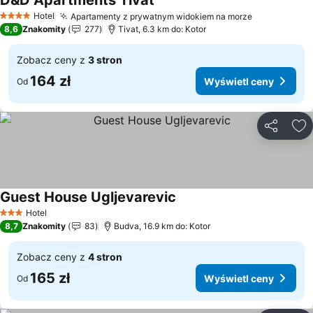
D&D Apartments Tivat
Hotel
Apartamenty z prywatnym widokiem na morze
4 Kategoria
8,6
Znakomity
277
Tivat, 6.3 km do: Kotor
Zobacz ceny z
3 stron
164 zł
Wyświetl ceny
Od
Udostępni
Do
Guest House Ugljevarevic
Hotel
3 Kategoria
8,7
Znakomity
83
Budva, 16.9 km do: Kotor
Zobacz ceny z
4 stron
165 zł
Wyświetl ceny
Od