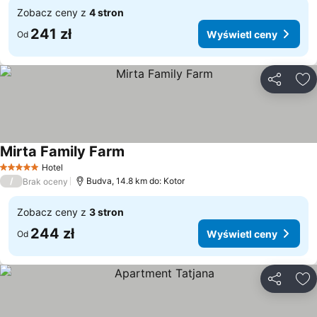
Zobacz ceny z
4 stron
241 zł
Wyświetl ceny
Od
Udostępni
Do
Mirta Family Farm
Hotel
5 Kategoria
/
Budva, 14.8 km do: Kotor
Brak oceny
Zobacz ceny z
3 stron
244 zł
Wyświetl ceny
Od
Udostępni
Do