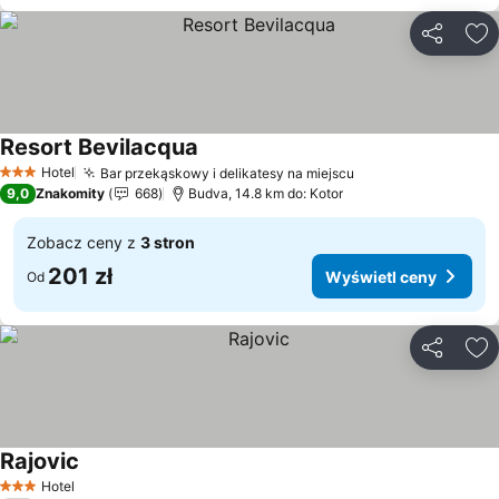
Udostępni
Do
Resort Bevilacqua
Hotel
Bar przekąskowy i delikatesy na miejscu
3 Kategoria
9,0
Znakomity
668
Budva, 14.8 km do: Kotor
Zobacz ceny z
3 stron
201 zł
Wyświetl ceny
Od
Udostępni
Do
Rajovic
Hotel
3 Kategoria