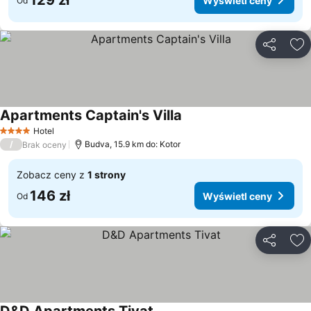
129 zł
Wyświetl ceny
Od
Udostępni
Do
Apartments Captain's Villa
Hotel
4 Kategoria
/
Budva, 15.9 km do: Kotor
Brak oceny
Zobacz ceny z
1 strony
146 zł
Wyświetl ceny
Od
Udostępni
Do