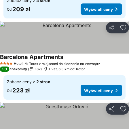
Zobacz ceny z
4 stron
209 zł
Wyświetl ceny
Od
Udostępni
Do
Barcelona Apartments
Hotel
Taras z miejscami do siedzenia na zewnątrz
4 Kategoria
9,1
Znakomity
182
Tivat, 6.3 km do: Kotor
Zobacz ceny z
2 stron
223 zł
Wyświetl ceny
Od
Udostępni
Do