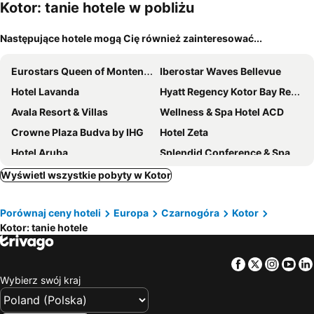
m
Kotor: tanie hotele w pobliżu
Następujące hotele mogą Cię również zainteresować...
Eurostars Queen of Montenegro
Iberostar Waves Bellevue
Hotel Lavanda
Hyatt Regency Kotor Bay Resort
Avala Resort & Villas
Wellness & Spa Hotel ACD
Crowne Plaza Budva by IHG
Hotel Zeta
Hotel Aruba
Splendid Conference & Spa Resort
Regent Porto Montenegro By Ihg
Domador Rooms & Apartments
Wyświetl wszystkie pobyty w Kotor
Garni Hotel Milica
Hotel Aleksandar
Porównaj ceny hoteli
Europa
Czarnogóra
Kotor
Mijovic Apartments
Lazure Hotel & Marina
Kotor: tanie hotele
Carine Hotel Park
Hotel Astoria
Martinović Rooms
Apartments Bianca
Facebook
Twitter
Insta
Yo
Guest House Vila Bak
Hotel Kadmo by Aycon
Wybierz swój kraj
Mövenpick Hotel & Residences Teuta Kotor Bay
Hotel Oaza