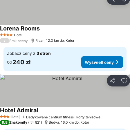
Udostępni
Do
Lorena Rooms
Hotel
4 Kategoria
/
Risan, 12.3 km do: Kotor
Brak oceny
Zobacz ceny z
3 stron
240 zł
Wyświetl ceny
Od
Udostępni
Do
Hotel Admiral
Hotel
Dedykowane centrum fitness i korty tenisowe
3 Kategoria
8,8
Znakomity
821
Budva, 16.0 km do: Kotor