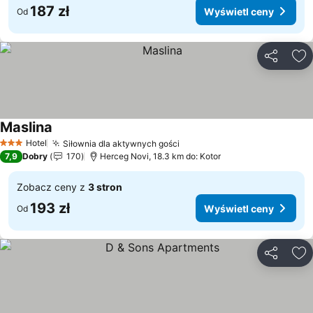
187 zł
Wyświetl ceny
Od
Udostępni
Do
Maslina
Hotel
Siłownia dla aktywnych gości
3 Kategoria
7,9
Dobry
170
Herceg Novi, 18.3 km do: Kotor
Zobacz ceny z
3 stron
193 zł
Wyświetl ceny
Od
Udostępni
Do