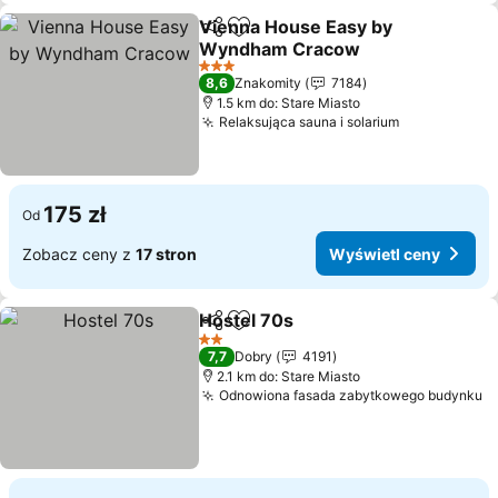
Vienna House Easy by
Udostępnij
Dodaj do ulubionych
Wyndham Cracow
Wyświetl ceny
3 Kategoria
8,6
Znakomity
7184
1.5 km do: Stare Miasto
Relaksująca sauna i solarium
Wyświetl c
175 zł
Od
Zobacz ceny z
17 stron
Wyświetl ceny
Hostel 70s
Udostępnij
Dodaj do ulubionych
Wyświetl ceny
2 Kategoria
7,7
Dobry
4191
2.1 km do: Stare Miasto
Odnowiona fasada zabytkowego budynku
W