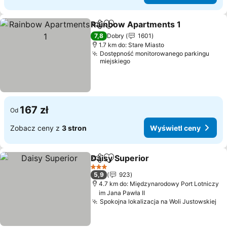
Rainbow Apartments 1
Udostępnij
Dodaj do ulubionych
Wyś
7,8
Dobry
1601
1.7 km do: Stare Miasto
Dostępność monitorowanego parkingu
miejskiego
167 zł
Od
Zobacz ceny z
3 stron
Wyświetl ceny
Daisy Superior
Udostępnij
Dodaj do ulubionych
Wyświetl c
3 Kategoria
5,9
923
4.7 km do: Międzynarodowy Port Lotniczy
im Jana Pawła II
Spokojna lokalizacja na Woli Justowskiej
Wy