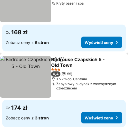
Kryty basen i spa
Wyświetl ceny
168 zł
Od
Zobacz ceny z
6 stron
Wyświetl ceny
Bedrouse Czapskich 5 -
Udostępnij
Dodaj do ulubionych
Old Town
Wyświetl ceny
3 Kategoria
6,4
55
0.5 km do: Centrum
Zabytkowy budynek z wewnętrznym
dziedzińcem
174 zł
Od
Zobacz ceny z
3 stron
Wyświetl ceny