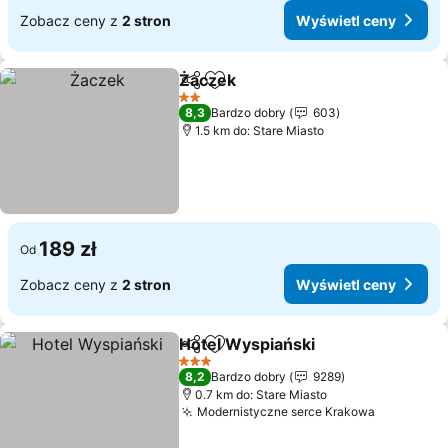
Zobacz ceny z
2 stron
Wyświetl ceny
Żaczek
Udostępnij
Dodaj do ulubionych
Wyświetl ceny
2 Kategoria
8,3
Bardzo dobry
603
1.5 km do: Stare Miasto
189 zł
Od
Zobacz ceny z
2 stron
Wyświetl ceny
Hotel Wyspiański
Udostępnij
Dodaj do ulubionych
Wyświetl
3 Kategoria
8,2
Bardzo dobry
9289
0.7 km do: Stare Miasto
Modernistyczne serce Krakowa
Wyświetl