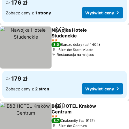
176 zł
Od
Zobacz ceny z
1 strony
Wyświetl ceny
Nawojka Hotele
Udostępnij
Dodaj do ulubionych
Studenckie
Wyświetl ceny
2 Kategoria
8,0
Bardzo dobry
1404
1.6 km do: Stare Miasto
Restauracja na miejscu
Wyświetl ceny
179 zł
Od
Zobacz ceny z
2 stron
Wyświetl ceny
B&B HOTEL Kraków
Udostępnij
Dodaj do ulubionych
Centrum
Wyświetl ceny
2 Kategoria
8,7
Znakomity
9157
1.5 km do: Centrum