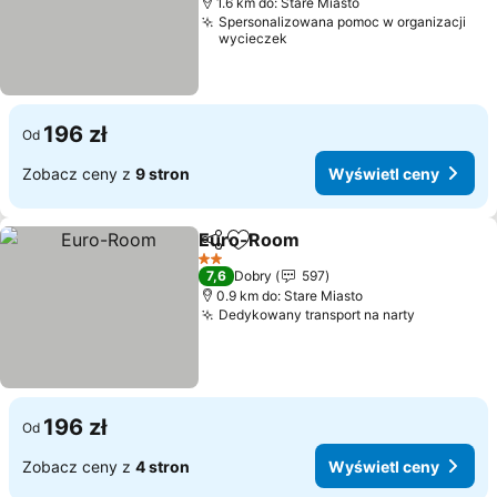
1.6 km do: Stare Miasto
Spersonalizowana pomoc w organizacji
wycieczek
196 zł
Od
Zobacz ceny z
9 stron
Wyświetl ceny
Euro-Room
Udostępnij
Dodaj do ulubionych
Wyświetl ceny
2 Kategoria
7,6
Dobry
597
0.9 km do: Stare Miasto
Dedykowany transport na narty
Wyświetl
196 zł
Od
Zobacz ceny z
4 stron
Wyświetl ceny