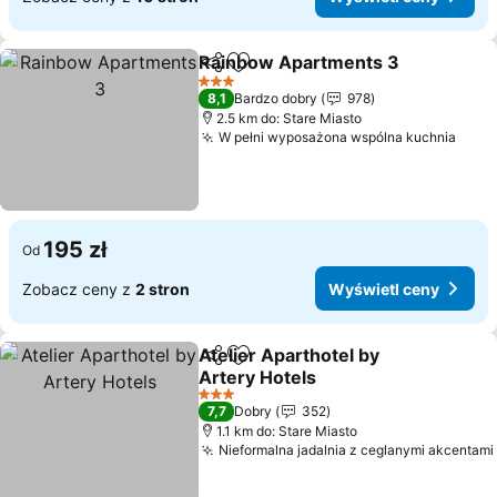
Rainbow Apartments 3
Udostępnij
Dodaj do ulubionych
Wy
3 Kategoria
8,1
Bardzo dobry
978
2.5 km do: Stare Miasto
W pełni wyposażona wspólna kuchnia
Wyśw
195 zł
Od
Zobacz ceny z
2 stron
Wyświetl ceny
Atelier Aparthotel by
Udostępnij
Dodaj do ulubionych
Artery Hotels
Wyświetl ceny
3 Kategoria
7,7
Dobry
352
1.1 km do: Stare Miasto
Nieformalna jadalnia z ceglanymi akcentami