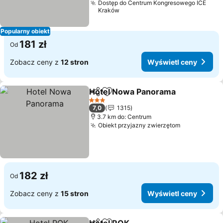
Dostęp do Centrum Kongresowego ICE
Kraków
Popularny obiekt
181 zł
Od
Zobacz ceny z
12 stron
Wyświetl ceny
Hotel Nowa Panorama
Udostępnij
Dodaj do ulubionych
Wyś
3 Kategoria
7,0
1315
3.7 km do: Centrum
Obiekt przyjazny zwierzętom
Wyświetl c
182 zł
Od
Zobacz ceny z
15 stron
Wyświetl ceny