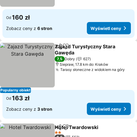
160 zł
Od
Zobacz ceny z
6 stron
Wyświetl ceny
Zajazd Turystyczny Stara
Udostępnij
Dodaj do ulubionych
Gawęda
Wyświetl ceny
7,5
Dobry
627
Siepraw, 17.8 km do: Kraków
Tarasy słoneczne z widokiem na góry
Wyśw
Popularny obiekt
163 zł
Od
Zobacz ceny z
3 stron
Wyświetl ceny
Hotel Twardowski
Udostępnij
Dodaj do ulubionych
Wyświet
2 Kategoria