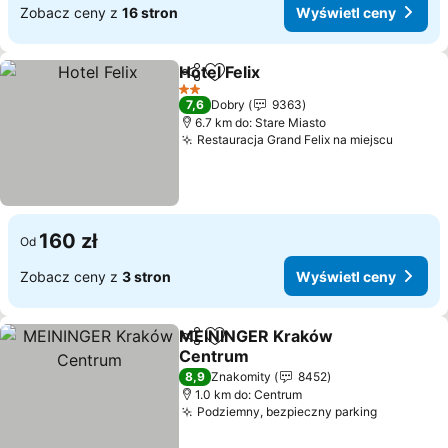
Zobacz ceny z
16 stron
Wyświetl ceny
Hotel Felix
Udostępnij
Dodaj do ulubionych
Wyświetl ceny
2 Kategoria
7,6
Dobry
9363
6.7 km do: Stare Miasto
Restauracja Grand Felix na miejscu
Wyświe
160 zł
Od
Zobacz ceny z
3 stron
Wyświetl ceny
MEININGER Kraków
Udostępnij
Dodaj do ulubionych
Centrum
Wyświetl ceny
8,9
Znakomity
8452
1.0 km do: Centrum
Podziemny, bezpieczny parking
Wyświetl