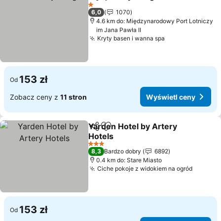
Udostępnij
Dodaj do ulubionych
Wyświe
1 Kategoria
6,0
1070
4.6 km do: Międzynarodowy Port Lotniczy
im Jana Pawła II
Kryty basen i wanna spa
Wyświetl ceny
153 zł
Od
Zobacz ceny z
11 stron
Wyświetl ceny
Yarden Hotel by Artery
Udostępnij
Dodaj do ulubionych
Hotels
Wyświetl ceny
3 Kategoria
8,3
Bardzo dobry
6892
0.4 km do: Stare Miasto
Ciche pokoje z widokiem na ogród
Wyświet
153 zł
Od