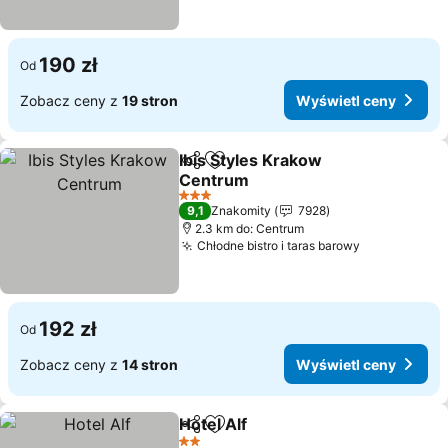
190 zł
Od
Zobacz ceny z
19 stron
Wyświetl ceny
Ibis Styles Krakow
Udostępnij
Dodaj do ulubionych
Centrum
Wyświetl ceny
3 Kategoria
9,1
Znakomity
7928
2.3 km do: Centrum
Chłodne bistro i taras barowy
Wyświetl c
192 zł
Od
Zobacz ceny z
14 stron
Wyświetl ceny
Hotel Alf
Udostępnij
Dodaj do ulubionych
Wyświetl ceny