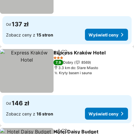
137 zł
Od
Zobacz ceny z
15 stron
Wyświetl ceny
Express Kraków Hotel
Udostępnij
Dodaj do ulubionych
Wyś
3 Kategoria
7,9
Dobry
8569
3.3 km do: Stare Miasto
Kryty basen i sauna
Wyświetl ceny
146 zł
Od
Zobacz ceny z
16 stron
Wyświetl ceny
Hotel Daisy Budget