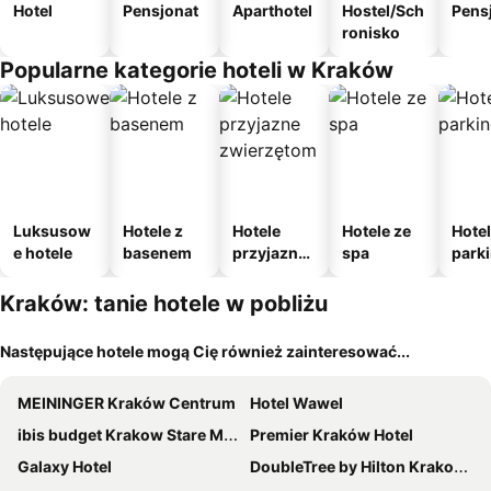
Hotel
Pensjonat
Aparthotel
Hostel/Sch
Pens
ronisko
Popularne kategorie hoteli w Kraków
Luksusow
Hotele z
Hotele
Hotele ze
Hotel
e hotele
basenem
przyjazne
spa
park
zwierzęto
m
m
Kraków: tanie hotele w pobliżu
Następujące hotele mogą Cię również zainteresować...
MEININGER Kraków Centrum
Hotel Wawel
ibis budget Krakow Stare Miasto
Premier Kraków Hotel
Galaxy Hotel
DoubleTree by Hilton Krakow Hotel & Convention Center