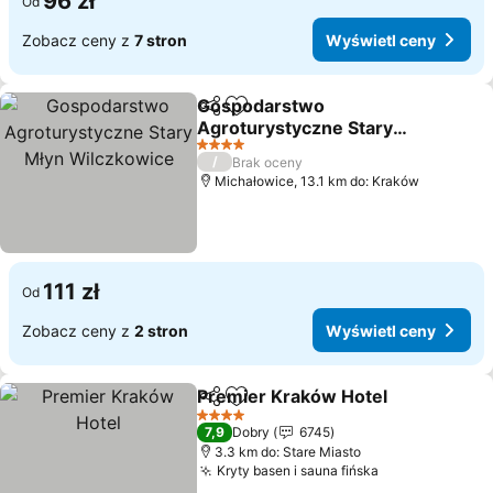
96 zł
Od
Zobacz ceny z
7 stron
Wyświetl ceny
Gospodarstwo
Udostępnij
Dodaj do ulubionych
Agroturystyczne Stary
Młyn Wilczkowice
Wyświetl ceny
4 Kategoria
/
Brak oceny
Michałowice, 13.1 km do: Kraków
111 zł
Od
Zobacz ceny z
2 stron
Wyświetl ceny
Premier Kraków Hotel
Udostępnij
Dodaj do ulubionych
Wyś
4 Kategoria
7,9
Dobry
6745
3.3 km do: Stare Miasto
Kryty basen i sauna fińska
Wyświetl cen