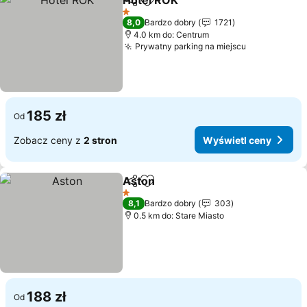
Hotel ROK
Udostępnij
Dodaj do ulubionych
Wyświetl ceny
1 Kategoria
8,0
Bardzo dobry
1721
4.0 km do: Centrum
Prywatny parking na miejscu
Wyświetl c
185 zł
Od
Zobacz ceny z
2 stron
Wyświetl ceny
Aston
Udostępnij
Dodaj do ulubionych
Wyświetl ceny
1 Kategoria
8,1
Bardzo dobry
303
0.5 km do: Stare Miasto
188 zł
Od