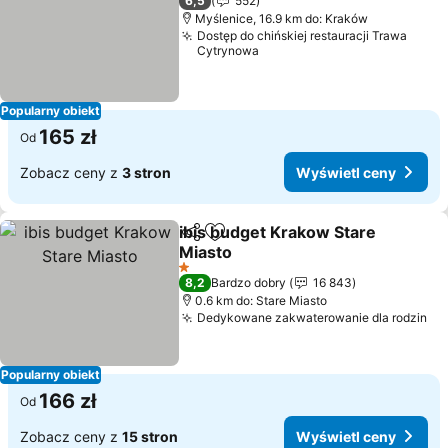
6,5
552
Myślenice, 16.9 km do: Kraków
Dostęp do chińskiej restauracji Trawa
Cytrynowa
Popularny obiekt
165 zł
Od
Zobacz ceny z
3 stron
Wyświetl ceny
ibis budget Krakow Stare
Udostępnij
Dodaj do ulubionych
Miasto
Wyświetl ceny
1 Kategoria
8,2
Bardzo dobry
16 843
0.6 km do: Stare Miasto
Dedykowane zakwaterowanie dla rodzin
Wy
Popularny obiekt
166 zł
Od
Zobacz ceny z
15 stron
Wyświetl ceny