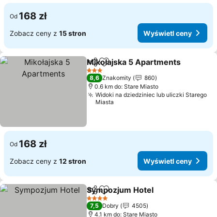
168 zł
Od
Zobacz ceny z
15 stron
Wyświetl ceny
Mikołajska 5 Apartments
Udostępnij
Dodaj do ulubionych
W
3 Kategoria
8,6
Znakomity
860
0.6 km do: Stare Miasto
Widoki na dziedziniec lub uliczki Starego
Miasta
168 zł
Od
Zobacz ceny z
12 stron
Wyświetl ceny
Sympozjum Hotel
Udostępnij
Dodaj do ulubionych
Wyświetl
4 Kategoria
7,5
Dobry
4505
4.1 km do: Stare Miasto