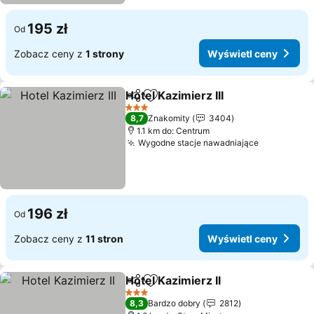
195 zł
Od
Zobacz ceny z
1 strony
Wyświetl ceny
Hotel Kazimierz III
Udostępnij
Dodaj do ulubionych
Wyświet
3 Kategoria
8,7
Znakomity
3404
1.1 km do: Centrum
Wygodne stacje nawadniające
Wyświetl 
196 zł
Od
Zobacz ceny z
11 stron
Wyświetl ceny
Hotel Kazimierz II
Udostępnij
Dodaj do ulubionych
Wyświetl
3 Kategoria
8,3
Bardzo dobry
2812