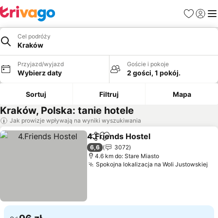
Ulubione
Zaloguj
Me
Cel podróży
Kraków
Przyjazd/wyjazd
Goście i pokoje
Wybierz daty
2 gości, 1 pokój.
Sortuj
Filtruj
Mapa
Kraków, Polska: tanie hotele
Jak prowizje wpływają na wyniki wyszukiwania
4.Friends Hostel
Udostępnij
Dodaj do ulubionych
Wyświetl 
6,6
3072
4.6 km do: Stare Miasto
Spokojna lokalizacja na Woli Justowskiej
Wy