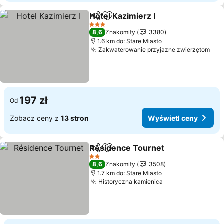
Hotel Kazimierz I
Udostępnij
Dodaj do ulubionych
Wyświetl
3 Kategoria
8,6
Znakomity
3380
1.6 km do: Stare Miasto
Zakwaterowanie przyjazne zwierzętom
Wyś
197 zł
Od
Zobacz ceny z
13 stron
Wyświetl ceny
Résidence Tournet
Udostępnij
Dodaj do ulubionych
Wyświe
2 Kategoria
8,6
Znakomity
3508
1.7 km do: Stare Miasto
Historyczna kamienica
Wyświetl ceny