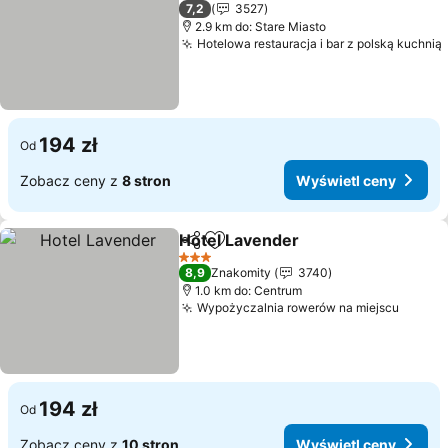
2 Kategoria
7,2
3527
2.9 km do: Stare Miasto
Hotelowa restauracja i bar z polską kuchnią
194 zł
Od
Zobacz ceny z
8 stron
Wyświetl ceny
Hotel Lavender
Udostępnij
Dodaj do ulubionych
Wyświetl c
3 Kategoria
8,9
Znakomity
3740
1.0 km do: Centrum
Wypożyczalnia rowerów na miejscu
Wyświ
194 zł
Od
Zobacz ceny z
10 stron
Wyświetl ceny