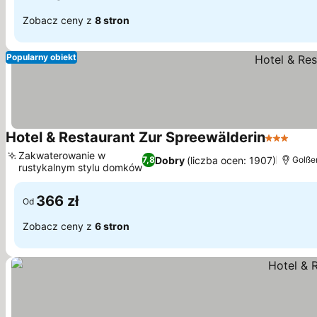
Zobacz ceny z
8 stron
Popularny obiekt
Hotel & Restaurant Zur Spreewälderin
3 Kategor
Zakwaterowanie w
Dobry
(liczba ocen: 1907)
7,8
Golßen
rustykalnym stylu domków
366 zł
Od
Zobacz ceny z
6 stron