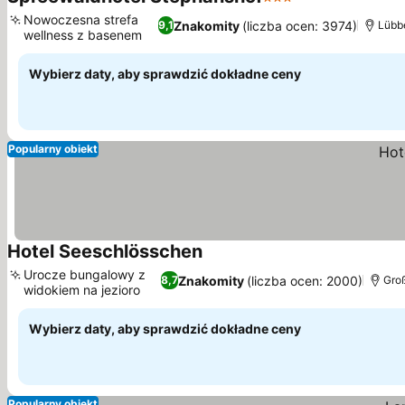
3 Kategoria
Nowoczesna strefa
Znakomity
(liczba ocen: 3974)
9,1
Lübbe
wellness z basenem
Wybierz daty, aby sprawdzić dokładne ceny
Popularny obiekt
Hotel Seeschlösschen
Urocze bungalowy z
Znakomity
(liczba ocen: 2000)
8,7
Groß
widokiem na jezioro
Wybierz daty, aby sprawdzić dokładne ceny
Popularny obiekt