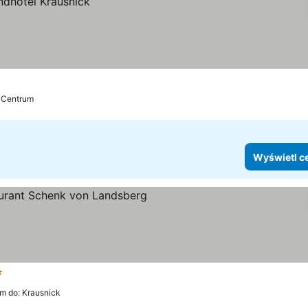
: Centrum
Wyświetl c
ategoria
km do: Krausnick