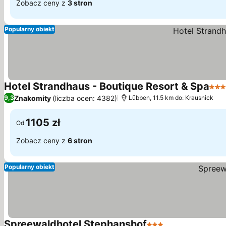
Zobacz ceny z
3 stron
Popularny obiekt
Hotel Strandhaus - Boutique Resort & Spa
4 Ka
Znakomity
(liczba ocen: 4382)
9,3
Lübben, 11.5 km do: Krausnick
1105 zł
Od
Zobacz ceny z
6 stron
Popularny obiekt
Spreewaldhotel Stephanshof