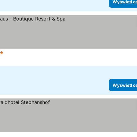
Wyświetl c
tegoria
Wyświetl c