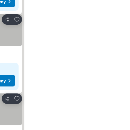
eny
Dodaj do ulubionych
Udostępnij
eny
Dodaj do ulubionych
Udostępnij