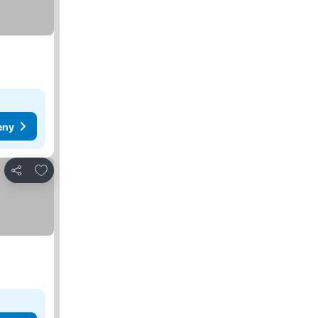
eny
Dodaj do ulubionych
Udostępnij