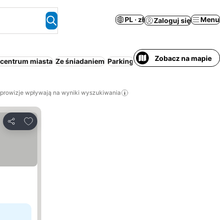
PL · zł
Menu
Zaloguj się
Zobacz na mapie
 centrum miasta
Ze śniadaniem
Parking
Basen
Aparthotel
Ośrod
 prowizje wpływają na wyniki wyszukiwania
Dodaj do ulubionych
Udostępnij