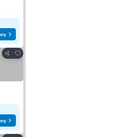
eny
Dodaj do ulubionych
Udostępnij
eny