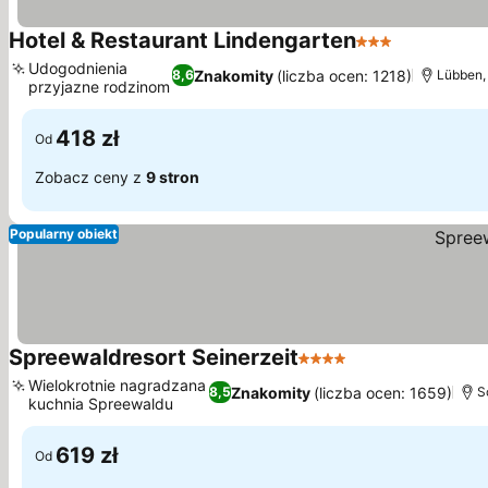
Hotel & Restaurant Lindengarten
3 Kategoria
Udogodnienia
Znakomity
(liczba ocen: 1218)
8,6
Lübben, 
przyjazne rodzinom
418 zł
Od
Zobacz ceny z
9 stron
Popularny obiekt
Spreewaldresort Seinerzeit
4 Kategoria
Wielokrotnie nagradzana
Znakomity
(liczba ocen: 1659)
8,5
S
kuchnia Spreewaldu
619 zł
Od