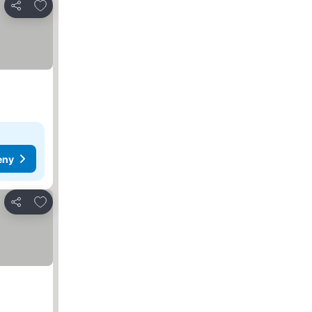
Dodaj do ulubionych
Udostępnij
eny
Dodaj do ulubionych
Udostępnij