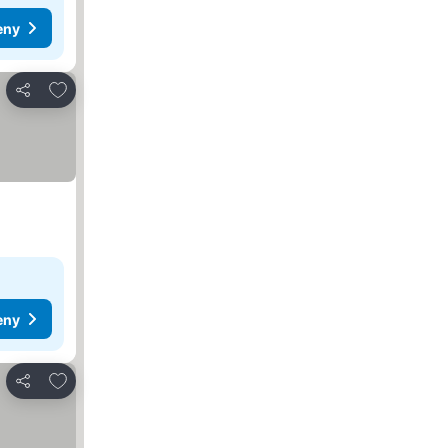
eny
Dodaj do ulubionych
Udostępnij
eny
Dodaj do ulubionych
Udostępnij