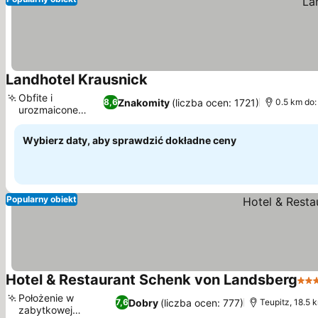
Landhotel Krausnick
Obfite i
Znakomity
(liczba ocen: 1721)
8,6
0.5 km do
urozmaicone
śniadanie
Wybierz daty, aby sprawdzić dokładne ceny
Popularny obiekt
Hotel & Restaurant Schenk von Landsberg
3 K
Położenie w
Dobry
(liczba ocen: 777)
7,6
Teupitz, 18.5 
zabytkowej