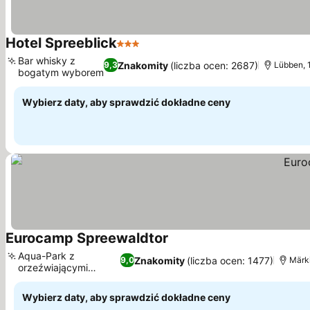
Hotel Spreeblick
3 Kategoria
Bar whisky z
Znakomity
(liczba ocen: 2687)
9,3
Lübben, 
bogatym wyborem
Wybierz daty, aby sprawdzić dokładne ceny
Eurocamp Spreewaldtor
Aqua-Park z
Znakomity
(liczba ocen: 1477)
9,0
Märki
orzeźwiającymi
atrakcjami
Wybierz daty, aby sprawdzić dokładne ceny