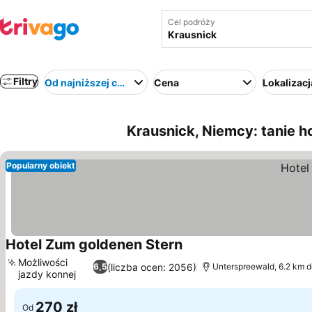
Cel podróży
Filtry
Od najniższej ceny
Cena
Lokalizacj
Krausnick, Niemcy: tanie h
Popularny obiekt
Hotel Zum goldenen Stern
Możliwości
(liczba ocen: 2056)
6,5
Unterspreewald, 6.2 km d
jazdy konnej
270 zł
Od