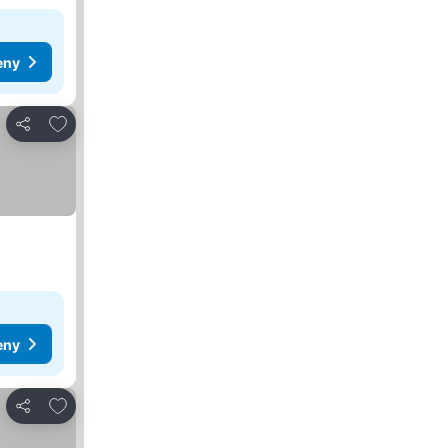
eny
Dodaj do ulubionych
Udostępnij
eny
Dodaj do ulubionych
Udostępnij