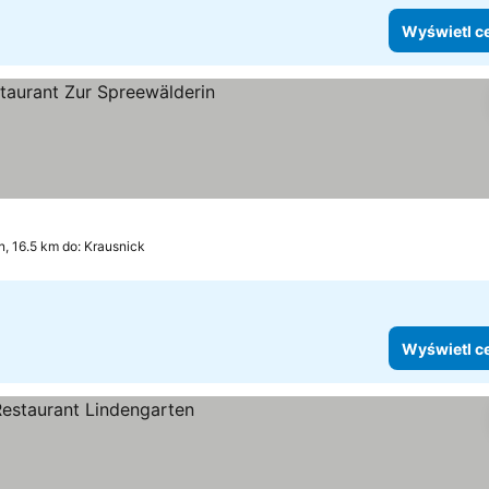
Wyświetl c
ia
, 16.5 km do: Krausnick
Wyświetl c