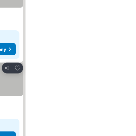
eny
Dodaj do ulubionych
Udostępnij