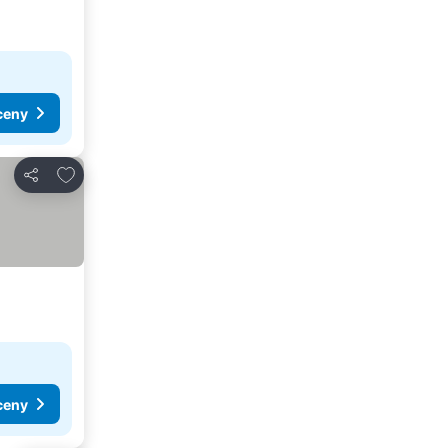
ceny
Dodaj do ulubionych
Udostępnij
ceny