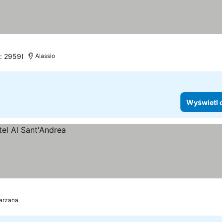
n: 2959)
Alassio
Wyświetl 
arzana