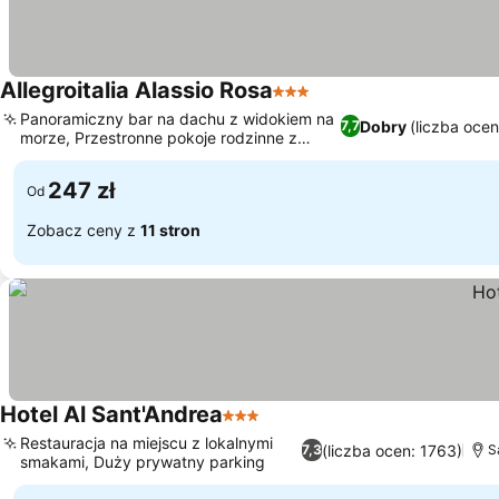
Allegroitalia Alassio Rosa
3 Kategoria
Panoramiczny bar na dachu z widokiem na
Dobry
(liczba oce
7,7
morze, Przestronne pokoje rodzinne z
balkonem
247 zł
Od
Zobacz ceny z
11 stron
Hotel Al Sant'Andrea
3 Kategoria
Restauracja na miejscu z lokalnymi
(liczba ocen: 1763)
7,3
S
smakami, Duży prywatny parking