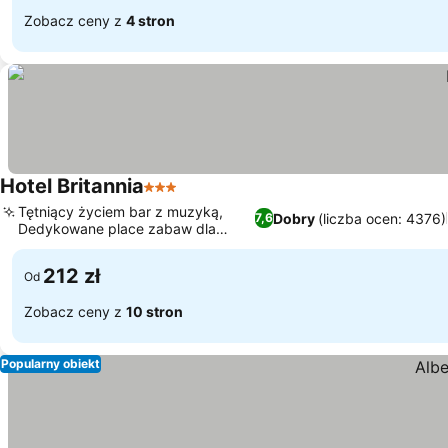
Zobacz ceny z
4 stron
Hotel Britannia
3 Kategoria
Tętniący życiem bar z muzyką,
Dobry
(liczba ocen: 4376)
7,6
Dedykowane place zabaw dla
dzieci
212 zł
Od
Zobacz ceny z
10 stron
Popularny obiekt