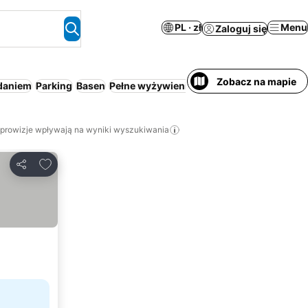
PL · zł
Menu
Zaloguj się
Zobacz na mapie
daniem
Parking
Basen
Pełne wyżywienie
Aparthotel
Przyjazny 
 prowizje wpływają na wyniki wyszukiwania
Dodaj do ulubionych
Udostępnij