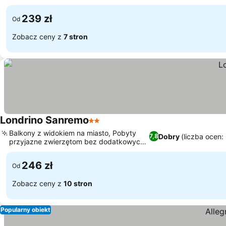
239 zł
Od
Zobacz ceny z
7 stron
Londrino Sanremo
2 Kategoria
Balkony z widokiem na miasto, Pobyty
Dobry
(liczba ocen:
7,8
przyjazne zwierzętom bez dodatkowych
opłat
246 zł
Od
Zobacz ceny z
10 stron
Popularny obiekt