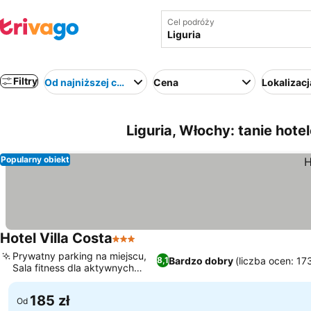
Cel podróży
Filtry
Od najniższej ceny
Cena
Lokalizacj
Liguria, Włochy: tanie hote
Popularny obiekt
Hotel Villa Costa
3 Kategoria
Prywatny parking na miejscu,
Bardzo dobry
(liczba ocen: 17
8,1
Sala fitness dla aktywnych
gości
185 zł
Od