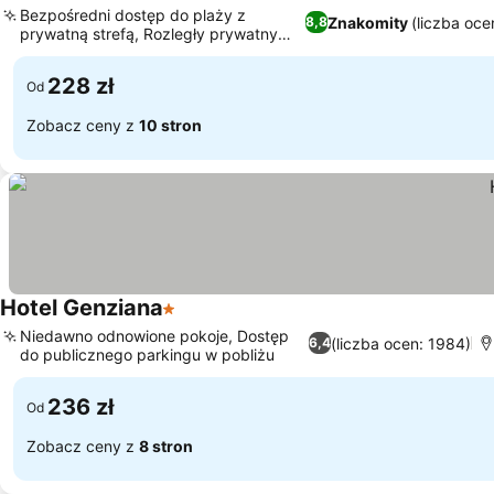
Bezpośredni dostęp do plaży z
Znakomity
(liczba oce
8,8
prywatną strefą, Rozległy prywatny
parking i garaż
228 zł
Od
Zobacz ceny z
10 stron
Hotel Genziana
1 Kategoria
Niedawno odnowione pokoje, Dostęp
(liczba ocen: 1984)
6,4
do publicznego parkingu w pobliżu
236 zł
Od
Zobacz ceny z
8 stron