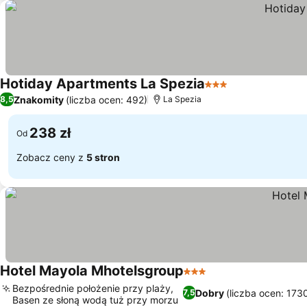
Hotiday Apartments La Spezia
3 Kategoria
Znakomity
(liczba ocen: 492)
8,5
La Spezia
238 zł
Od
Zobacz ceny z
5 stron
Hotel Mayola Mhotelsgroup
3 Kategoria
Bezpośrednie położenie przy plaży,
Dobry
(liczba ocen: 173
7,5
Basen ze słoną wodą tuż przy morzu