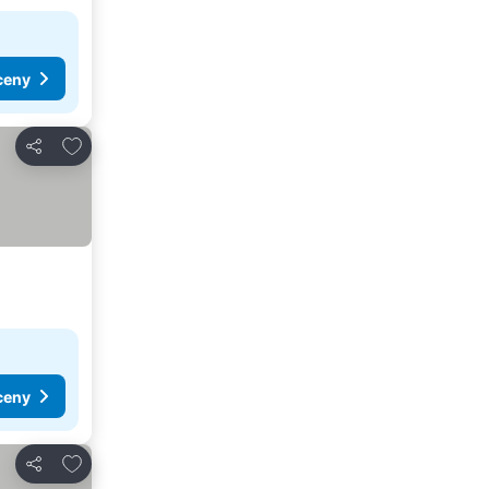
ceny
Dodaj do ulubionych
Udostępnij
ceny
Dodaj do ulubionych
Udostępnij