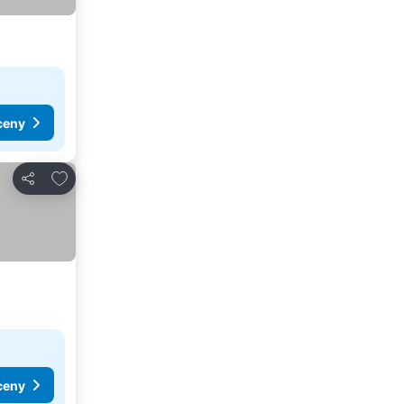
ceny
Dodaj do ulubionych
Udostępnij
ceny