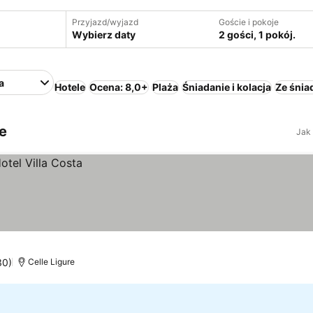
Przyjazd/wyjazd
Goście i pokoje
Wybierz daty
2 gości, 1 pokój.
a
Hotele
Ocena: 8,0+
Plaża
Śniadanie i kolacja
Ze śnia
le
Jak
30)
Celle Ligure