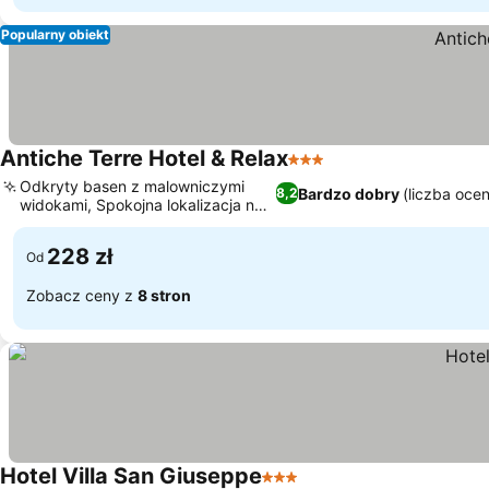
Popularny obiekt
Antiche Terre Hotel & Relax
3 Kategoria
Odkryty basen z malowniczymi
Bardzo dobry
(liczba oce
8,2
widokami, Spokojna lokalizacja na
wzgórzu
228 zł
Od
Zobacz ceny z
8 stron
Hotel Villa San Giuseppe
3 Kategoria