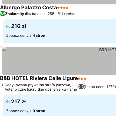
Albergo Palazzo Costa
4 Kategoria
Znakomity
(liczba ocen: 255)
8,6
Beverino
216 zł
Od
Zobacz ceny z
4 stron
B&B HOTEL Riviera Celle Ligure
3 Kategoria
Dedykowana prywatna strefa plażowa,
(liczba ocen: 1270)
6,5
Autentyczne liguryjskie doznania kulinarne
217 zł
Od
Zobacz ceny z
9 stron