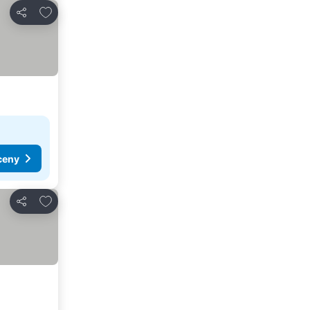
Dodaj do ulubionych
Udostępnij
ceny
Dodaj do ulubionych
Udostępnij