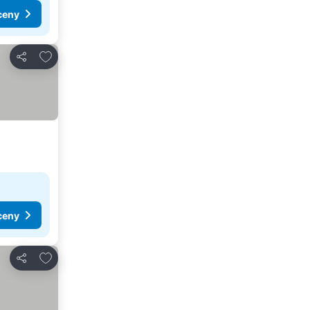
ceny
Dodaj do ulubionych
Udostępnij
ceny
Dodaj do ulubionych
Udostępnij