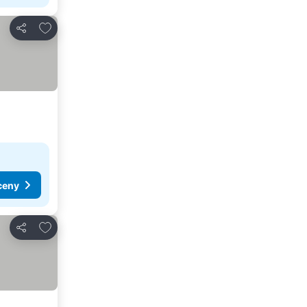
Dodaj do ulubionych
Udostępnij
ceny
Dodaj do ulubionych
Udostępnij