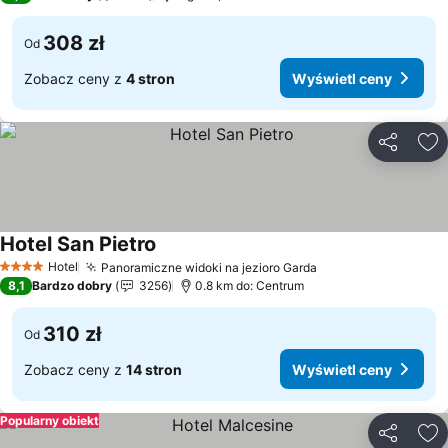
308 zł
Od
Zobacz ceny z
4 stron
Wyświetl ceny
Udostępni
Do
Hotel San Pietro
Hotel
Panoramiczne widoki na jezioro Garda
4 Kategoria
8,1
Bardzo dobry
3256
0.8 km do: Centrum
310 zł
Od
Zobacz ceny z
14 stron
Wyświetl ceny
Popularny obiekt
Udostępni
Do