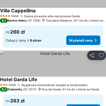
Villa Cappellina
Hotel
Dawna prywatna willa nad jeziorem Garda
4 Kategoria
8,1
Bardzo dobry
1292
Toscolano Maderno, 19.7 km do: Limone sul Garda
260 zł
Od
Zobacz ceny z
9 stron
Wyświetl ceny
Udostępni
Do
Hotel Garda Life
Hotel
Wyjątkowa różnorodność śniadań w formie bufetu
3 Kategoria
9,7
Znakomity
2371
Riva del Garda, 9.1 km do: Limone sul Garda
263 zł
Od