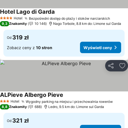
Hotel Lago di Garda
Hotel
Bezpośredni dostęp do plaży i stoków narciarskich
4 Kategoria
9,3
Znakomity
10 146
Nago Torbole, 8.8 km do: Limone sul Garda
319 zł
Od
Zobacz ceny z
10 stron
Wyświetl ceny
Udostępni
Do
ALPieve Albergo Pieve
Hotel
Wygodny parking na miejscu i przechowalnia rowerów
3 Kategoria
8,8
Znakomity
688
Ledro, 9.5 km do: Limone sul Garda
321 zł
Od