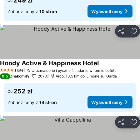
249 zł
Od
Zobacz ceny z
10 stron
Wyświetl ceny
Udostępni
Do
Hoody Active & Happiness Hotel
Hotel
Urozmaicone i pyszne śniadanie w formie bufetu
4 Kategoria
9,5
Znakomity
2070
Arco, 13.5 km do: Limone sul Garda
252 zł
Od
Zobacz ceny z
14 stron
Wyświetl ceny
Udostępni
Do