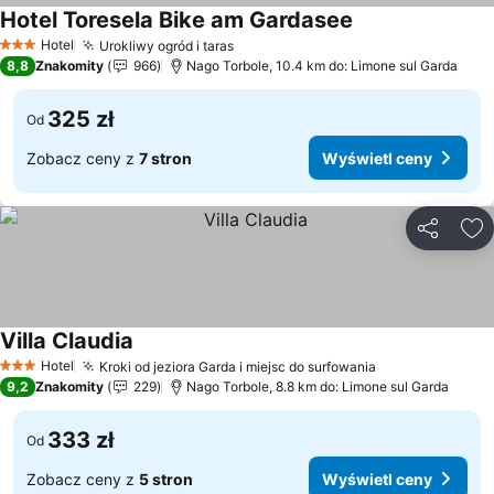
Hotel Toresela Bike am Gardasee
Hotel
Urokliwy ogród i taras
3 Kategoria
8,8
Znakomity
966
Nago Torbole, 10.4 km do: Limone sul Garda
325 zł
Od
Zobacz ceny z
7 stron
Wyświetl ceny
Udostępni
Do
Villa Claudia
Hotel
Kroki od jeziora Garda i miejsc do surfowania
3 Kategoria
9,2
Znakomity
229
Nago Torbole, 8.8 km do: Limone sul Garda
333 zł
Od
Zobacz ceny z
5 stron
Wyświetl ceny