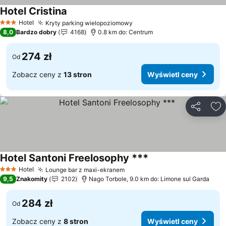
Hotel Cristina
Hotel
Kryty parking wielopoziomowy
3 Kategoria
8,0
Bardzo dobry
4168
0.8 km do: Centrum
274 zł
Od
Zobacz ceny z
13 stron
Wyświetl ceny
Udostępni
Do
Hotel Santoni Freelosophy ***
Hotel
Lounge bar z maxi-ekranem
3 Kategoria
9,5
Znakomity
2102
Nago Torbole, 9.0 km do: Limone sul Garda
284 zł
Od
Zobacz ceny z
8 stron
Wyświetl ceny