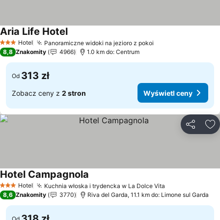
Aria Life Hotel
Hotel
Panoramiczne widoki na jezioro z pokoi
3 Kategoria
8,8
Znakomity
4966
1.0 km do: Centrum
313 zł
Od
Zobacz ceny z
2 stron
Wyświetl ceny
Udostępni
Do
Hotel Campagnola
Hotel
Kuchnia włoska i trydencka w La Dolce Vita
3 Kategoria
8,6
Znakomity
3770
Riva del Garda, 11.1 km do: Limone sul Garda
318 zł
Od