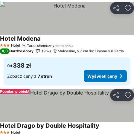
Udostępni
Do
Hotel Modena
Hotel
Taras słoneczny do relaksu
3 Kategoria
8,3
Bardzo dobry
1967
Malcesine, 5.7 km do: Limone sul Garda
338 zł
Od
Zobacz ceny z
7 stron
Wyświetl ceny
Popularny obiekt
Udostępni
Do
Hotel Drago by Double Hospitality
Hotel