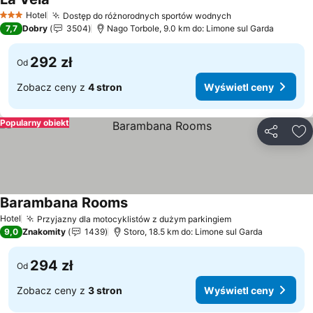
Hotel
Dostęp do różnorodnych sportów wodnych
3 Kategoria
7,7
Dobry
3504
Nago Torbole, 9.0 km do: Limone sul Garda
292 zł
Od
Zobacz ceny z
4 stron
Wyświetl ceny
Popularny obiekt
Udostępni
Do
Barambana Rooms
Hotel
Przyjazny dla motocyklistów z dużym parkingiem
9,0
Znakomity
1439
Storo, 18.5 km do: Limone sul Garda
294 zł
Od
Zobacz ceny z
3 stron
Wyświetl ceny