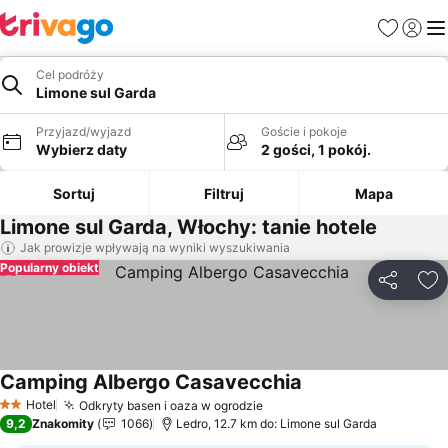
Ulubione
Zaloguj
Me
Cel podróży
Limone sul Garda
Przyjazd/wyjazd
Goście i pokoje
Wybierz daty
2 gości, 1 pokój.
Sortuj
Filtruj
Mapa
Limone sul Garda, Włochy: tanie hotele
Jak prowizje wpływają na wyniki wyszukiwania
Popularny obiekt
Udostępni
Do
Camping Albergo Casavecchia
Hotel
Odkryty basen i oaza w ogrodzie
2 Kategoria
9,2
Znakomity
1066
Ledro, 12.7 km do: Limone sul Garda