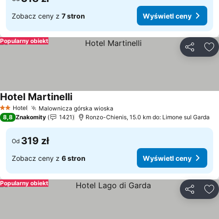
Zobacz ceny z
7 stron
Wyświetl ceny
Popularny obiekt
Udostępni
Do
Hotel Martinelli
Hotel
Malownicza górska wioska
2 Kategoria
8,8
Znakomity
1421
Ronzo-Chienis, 15.0 km do: Limone sul Garda
319 zł
Od
Zobacz ceny z
6 stron
Wyświetl ceny
Popularny obiekt
Udostępni
Do