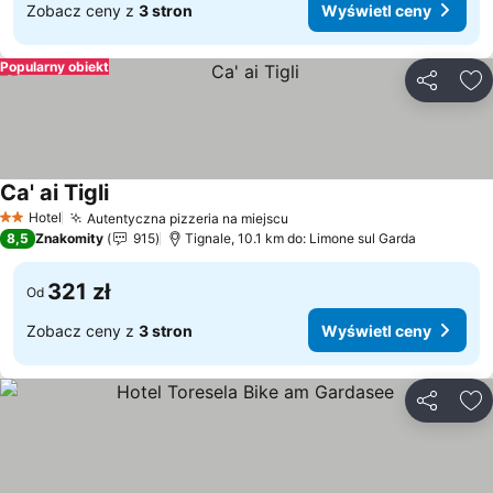
Zobacz ceny z
3 stron
Wyświetl ceny
Popularny obiekt
Udostępni
Do
Ca' ai Tigli
Hotel
Autentyczna pizzeria na miejscu
2 Kategoria
8,5
Znakomity
915
Tignale, 10.1 km do: Limone sul Garda
321 zł
Od
Zobacz ceny z
3 stron
Wyświetl ceny
Udostępni
Do