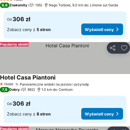
4 Kategoria
8,6
Znakomity
195
Nago Torbole, 9.0 km do: Limone sul Garda
306 zł
Od
Zobacz ceny z
5 stron
Wyświetl ceny
Popularny obiekt
Udostępni
Do
Hotel Casa Piantoni
Hotel
Panoramiczne widoki na jezioro i przyrodę
1 Kategoria
7,8
Dobry
862
1.0 km do: Centrum
306 zł
Od
Zobacz ceny z
8 stron
Wyświetl ceny
Popularny obiekt