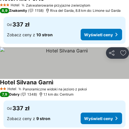
Hotel
Zakwaterowanie przyjazne zwierzętom
3 Kategoria
8,9
Znakomity
1158
Riva del Garda, 8.8 km do: Limone sul Garda
337 zł
Od
Zobacz ceny z
10 stron
Wyświetl ceny
Udostępni
Do
Hotel Silvana Garnì
Hotel
Panoramiczne widoki na jezioro z pokoi
2 Kategoria
7,9
Dobry
1348
1.1 km do: Centrum
337 zł
Od
Zobacz ceny z
9 stron
Wyświetl ceny