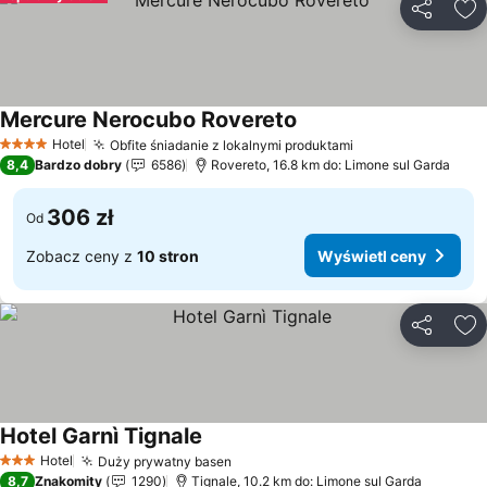
Udostępni
Do
Mercure Nerocubo Rovereto
Hotel
Obfite śniadanie z lokalnymi produktami
4 Kategoria
8,4
Bardzo dobry
6586
Rovereto, 16.8 km do: Limone sul Garda
306 zł
Od
Zobacz ceny z
10 stron
Wyświetl ceny
Udostępni
Do
Hotel Garnì Tignale
Hotel
Duży prywatny basen
3 Kategoria
8,7
Znakomity
1290
Tignale, 10.2 km do: Limone sul Garda