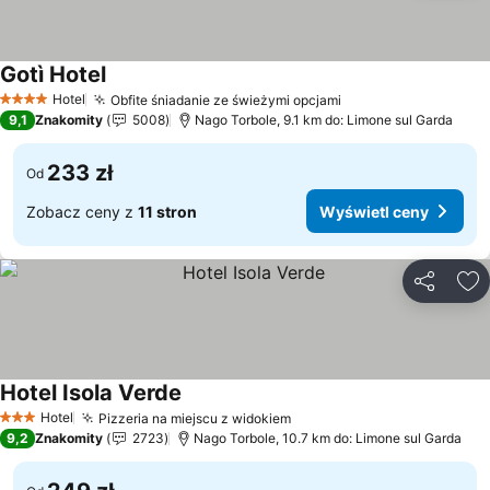
Gotì Hotel
Hotel
Obfite śniadanie ze świeżymi opcjami
4 Kategoria
9,1
Znakomity
5008
Nago Torbole, 9.1 km do: Limone sul Garda
233 zł
Od
Zobacz ceny z
11 stron
Wyświetl ceny
Udostępni
Do
Hotel Isola Verde
Hotel
Pizzeria na miejscu z widokiem
3 Kategoria
9,2
Znakomity
2723
Nago Torbole, 10.7 km do: Limone sul Garda