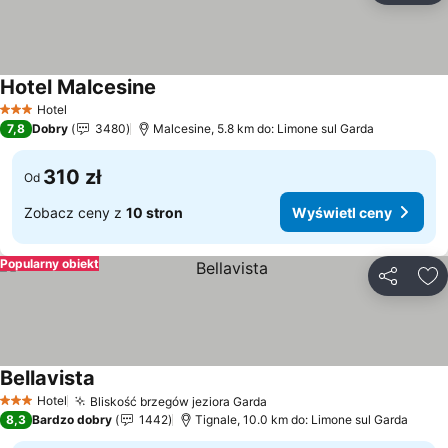
Hotel Malcesine
Hotel
3 Kategoria
7,8
Dobry
3480
Malcesine, 5.8 km do: Limone sul Garda
310 zł
Od
Zobacz ceny z
10 stron
Wyświetl ceny
Popularny obiekt
Udostępni
Do
Bellavista
Hotel
Bliskość brzegów jeziora Garda
3 Kategoria
8,3
Bardzo dobry
1442
Tignale, 10.0 km do: Limone sul Garda