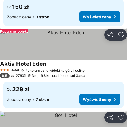
150 zł
Od
Zobacz ceny z
3 stron
Wyświetl ceny
Popularny obiekt
Udostępni
Do
Aktiv Hotel Eden
Hotel
Panoramiczne widoki na góry i dolinę
3 Kategoria
6,5
2760
Dro, 19.8 km do: Limone sul Garda
229 zł
Od
Zobacz ceny z
7 stron
Wyświetl ceny
Udostępni
Do