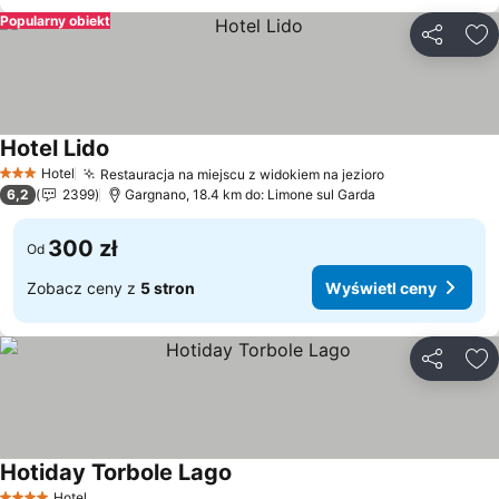
Popularny obiekt
Udostępni
Do
Hotel Lido
Hotel
Restauracja na miejscu z widokiem na jezioro
3 Kategoria
6,2
2399
Gargnano, 18.4 km do: Limone sul Garda
300 zł
Od
Zobacz ceny z
5 stron
Wyświetl ceny
Udostępni
Do
Hotiday Torbole Lago
Hotel