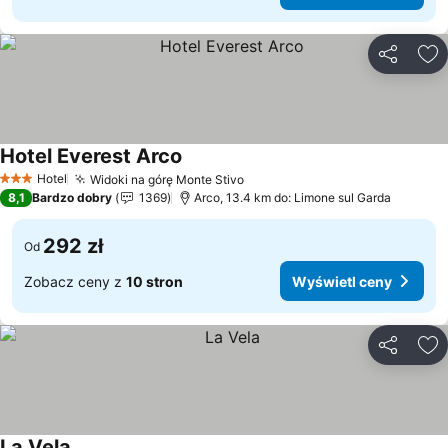
Udostępni
Do
Hotel Everest Arco
Hotel
Widoki na górę Monte Stivo
3 Kategoria
8,1
Bardzo dobry
1369
Arco, 13.4 km do: Limone sul Garda
292 zł
Od
Zobacz ceny z
10 stron
Wyświetl ceny
Udostępni
Do
La Vela