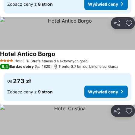
Zobacz ceny z
8 stron
Wyświetl ceny
Udostępni
Do
Hotel Antico Borgo
Hotel
Strefa fitness dla aktywnych gości
4 Kategoria
8,4
Bardzo dobry
1820
Trento, 8.7 km do: Limone sul Garda
273 zł
Od
Zobacz ceny z
9 stron
Wyświetl ceny
Udostępni
Do