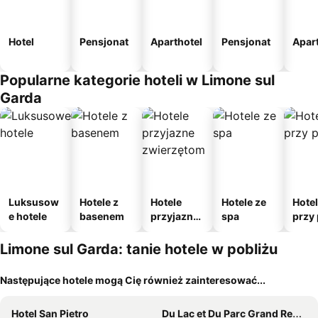
Hotel
Pensjonat
Aparthotel
Pensjonat
Apar
Popularne kategorie hoteli w Limone sul
Garda
Luksusow
Hotele z
Hotele
Hotele ze
Hote
e hotele
basenem
przyjazne
spa
przy 
zwierzęto
m
Limone sul Garda: tanie hotele w pobliżu
Następujące hotele mogą Cię również zainteresować...
Hotel San Pietro
Du Lac et Du Parc Grand Resort