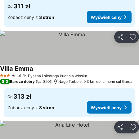
311 zł
Od
Zobacz ceny z
3 stron
Wyświetl ceny
Udostępni
Do
Villa Emma
Hotel
Pyszna i niedroga kuchnia włoska
3 Kategoria
8,0
Bardzo dobry
890
Nago Torbole, 9.3 km do: Limone sul Garda
313 zł
Od
Zobacz ceny z
3 stron
Wyświetl ceny
Udostępni
Do