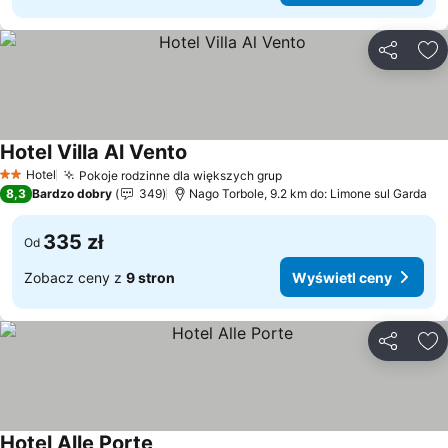
Udostępni
Do
Hotel Villa Al Vento
Hotel
Pokoje rodzinne dla większych grup
2 Kategoria
8,3
Bardzo dobry
349
Nago Torbole, 9.2 km do: Limone sul Garda
335 zł
Od
Zobacz ceny z
9 stron
Wyświetl ceny
Udostępni
Do
Hotel Alle Porte