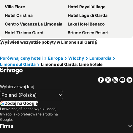
Villa Fiore
Hotel Royal Village
Hotel Cristina
Hotel Lago di Garda
Centro Vacanze La Limonaia
Lake Hotel Benaco
Hotel Tiziana Garnì
Brione Green Resort
Aria Life Hotel
Village Hotel Lucia
Wyświetl wszystkie pobyty w Limone sul Garda
Hotel Benacus Panoramic
Gotì Hotel
Porównaj ceny hoteli
Europa
Włochy
Lombardia
Hotel Caribe by Double Hospitality
Hotel Leonardo Da Vinci
Limone sul Garda
Limone sul Garda: tanie hotele
Wind Hotel
Astoria Resort
Hotel Miralago
Hotel Garda Life
Facebook
Twitter
Insta
Yo
Bellavista
Grand Hotel Liberty
Wybierz swój kraj
Hotel Le Balze Aktiv & Wellness
Hotel Sole - La Fenice
Hotel Village Bazzanega
Parc Hotel Flora
Dodaj na Google
Łatwo znajdź nasze wyniki: dodaj
Hotel Savoy Palace - Tonelli Hotels
Hotel Castell
trivago jako preferowane źródło na
Garda Family House
Hotel Florida
Google.
Firma
Hotel Riviera Panoramic Green Resort
Surf Hotel Pier