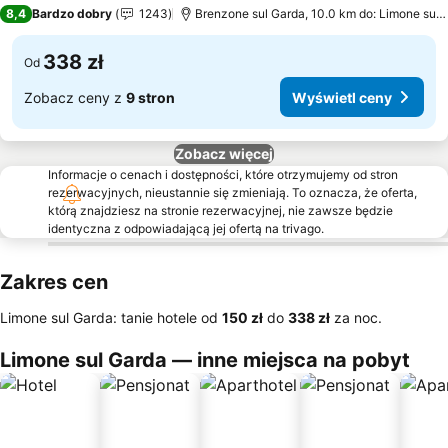
3 Kategoria
8,4
Bardzo dobry
1243
Brenzone sul Garda, 10.0 km do: Limone sul Garda
338 zł
Od
Zobacz ceny z
9 stron
Wyświetl ceny
Zobacz więcej
Informacje o cenach i dostępności, które otrzymujemy od stron
rezerwacyjnych, nieustannie się zmieniają. To oznacza, że oferta,
którą znajdziesz na stronie rezerwacyjnej, nie zawsze będzie
identyczna z odpowiadającą jej ofertą na trivago.
Zakres cen
Limone sul Garda: tanie hotele od
‎150 zł
do
‎338 zł
za noc.
Limone sul Garda — inne miejsca na pobyt