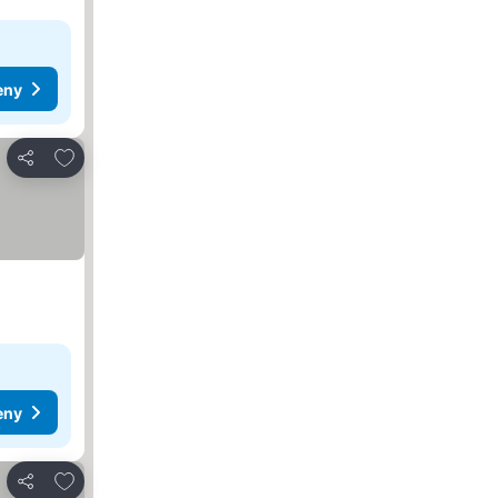
eny
Dodaj do ulubionych
Udostępnij
eny
Dodaj do ulubionych
Udostępnij