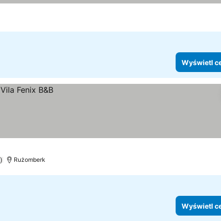
Wyświetl c
)
Rużomberk
Wyświetl c