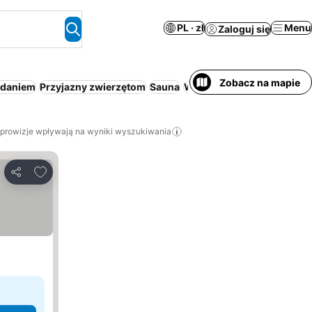
PL · zł
Menu
Zaloguj się
Zobacz na mapie
adaniem
Przyjazny zwierzętom
Sauna
Wanna z hydromasażem
O
 prowizje wpływają na wyniki wyszukiwania
Dodaj do ulubionych
Udostępnij