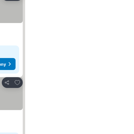
eny
Dodaj do ulubionych
Udostępnij