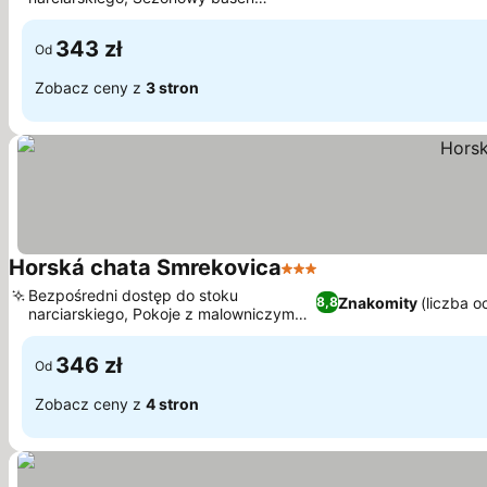
zewnętrzny z altanami
343 zł
Od
Zobacz ceny z
3 stron
Horská chata Smrekovica
3 Kategoria
Bezpośredni dostęp do stoku
Znakomity
(liczba o
8,8
narciarskiego, Pokoje z malowniczym
widokiem na góry
346 zł
Od
Zobacz ceny z
4 stron