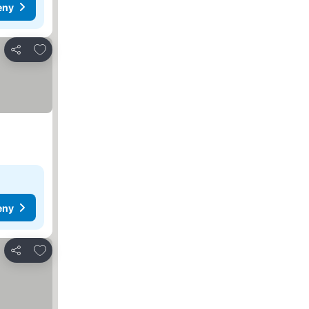
eny
Dodaj do ulubionych
Udostępnij
eny
Dodaj do ulubionych
Udostępnij