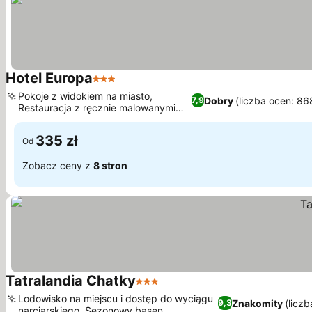
Hotel Europa
3 Kategoria
Pokoje z widokiem na miasto,
Dobry
(liczba ocen: 86
7,9
Restauracja z ręcznie malowanymi
ścianami
335 zł
Od
Zobacz ceny z
8 stron
Tatralandia Chatky
3 Kategoria
Lodowisko na miejscu i dostęp do wyciągu
Znakomity
(licz
9,3
narciarskiego, Sezonowy basen