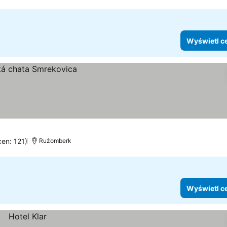
Wyświetl c
cen: 121)
Rużomberk
Wyświetl c