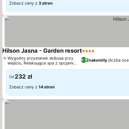
Zobacz ceny z
3 stron
Hilson Jasna - Garden resort
4 Kategoria
Wygodny przystanek skibusa przy
Znakomity
(liczba oc
9,1
wejściu, Relaksujące spa z opcjami
prywatnymi
232 zł
Od
Zobacz ceny z
14 stron