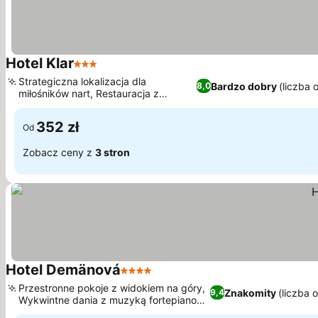
Hotel Klar
3 Kategoria
Strategiczna lokalizacja dla
Bardzo dobry
(liczba 
8,0
miłośników nart, Restauracja z
kuchnią międzynarodową
352 zł
Od
Zobacz ceny z
3 stron
Hotel Demänová
4 Kategoria
Przestronne pokoje z widokiem na góry,
Znakomity
(liczba 
9,4
Wykwintne dania z muzyką fortepianową
na żywo