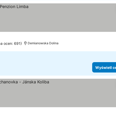
ba ocen: 691)
Demianowska Dolina
Wyświetl c