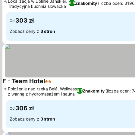
Lokalizacja w Dolinie Jańskiej,
Znakomity
(liczba ocen: 3196
8,8
Tradycyjna kuchnia słowacka
303 zł
Od
Zobacz ceny z
3 stron
F - Team Hotel
2 Kategoria
Położenie nad rzeką Belá, Wellness
Znakomity
(liczba ocen: 
8,7
z wanną z hydromasażem i sauną
306 zł
Od
Zobacz ceny z
3 stron