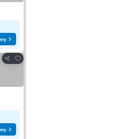
eny
Dodaj do ulubionych
Udostępnij
eny