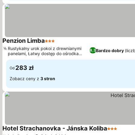
Penzion Limba
3 Kategoria
Rustykalny urok pokoi z drewnianymi
Bardzo dobry
(licz
8,3
panelami, Łatwy dostęp do ośrodka
narciarskiego Jasna
283 zł
Od
Zobacz ceny z
3 stron
Hotel Strachanovka - Jánska Koliba
3 Kategoria