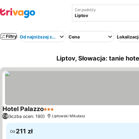
Cel podróży
Filtry
Od najniższej ceny
Cena
Lokalizacj
Liptov, Słowacja: tanie hote
Hotel Palazzo
3 Kategoria
(liczba ocen: 190)
7,0
Liptowski Mikułasz
211 zł
Od