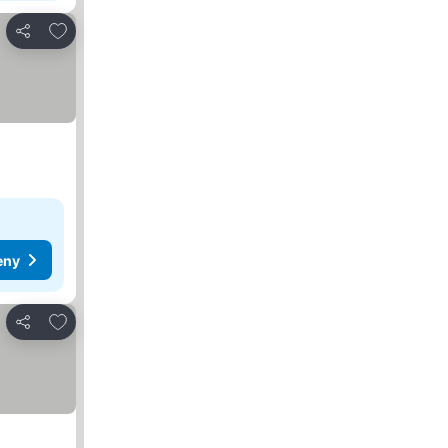
Dodaj do ulubionych
Udostępnij
eny
Dodaj do ulubionych
Udostępnij