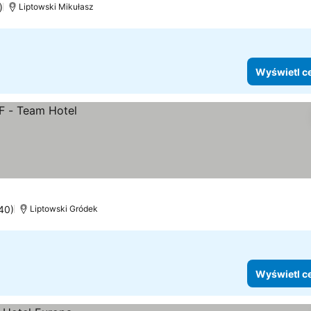
)
Liptowski Mikułasz
Wyświetl c
740)
Liptowski Gródek
Wyświetl c