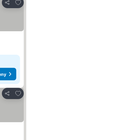
Dodaj do ulubionych
Udostępnij
eny
Dodaj do ulubionych
Udostępnij