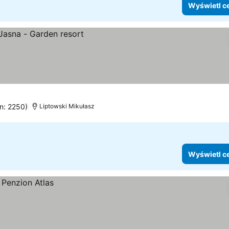
Wyświetl c
en: 2250)
Liptowski Mikułasz
Wyświetl c