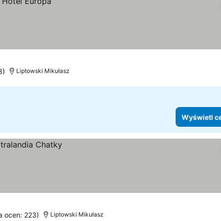
8)
Liptowski Mikułasz
Wyświetl c
ba ocen: 223)
Liptowski Mikułasz