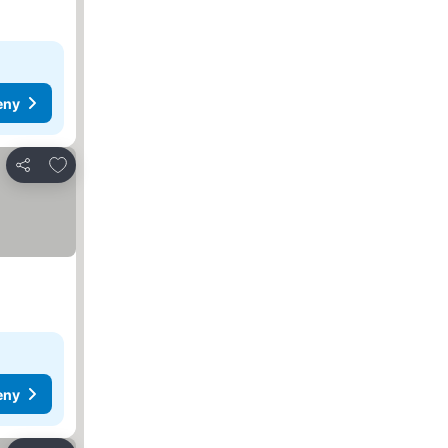
eny
Dodaj do ulubionych
Udostępnij
eny