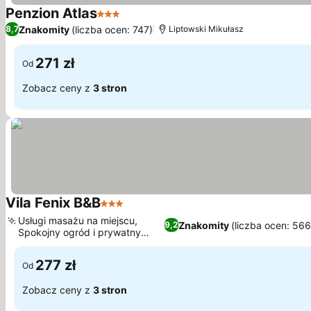
Penzion Atlas
3 Kategoria
Znakomity
(liczba ocen: 747)
8,7
Liptowski Mikułasz
271 zł
Od
Zobacz ceny z
3 stron
Vila Fenix B&B
3 Kategoria
Usługi masażu na miejscu,
Znakomity
(liczba ocen: 566
9,2
Spokojny ogród i prywatny
parking
277 zł
Od
Zobacz ceny z
3 stron