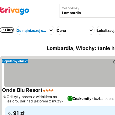
Cel podróży
Filtry
Od najniższej ceny
Cena
Lokalizacj
Lombardia, Włochy: tanie h
Popularny obiekt
Onda Blu Resort
4 Kategoria
Odkryty basen z widokiem na
Znakomity
(liczba ocen:
8,6
jezioro, Bar nad jeziorem z muzyką
na żywo
91 zł
Od