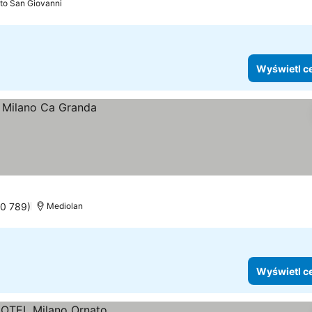
to San Giovanni
Wyświetl c
10 789)
Mediolan
Wyświetl c