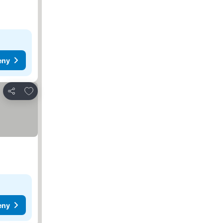
eny
Dodaj do ulubionych
Udostępnij
eny