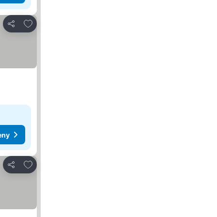
Dodaj do ulubionych
Udostępnij
eny
Dodaj do ulubionych
Udostępnij