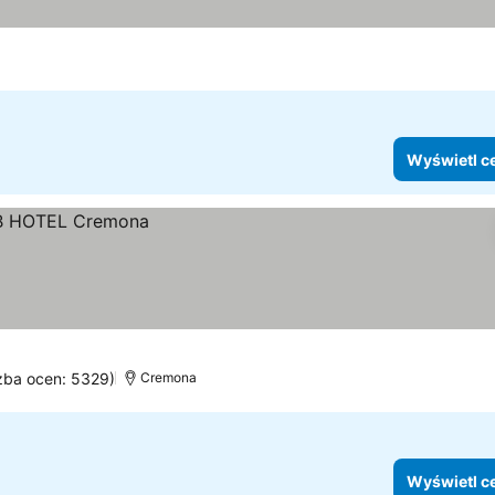
Wyświetl c
czba ocen: 5329)
Cremona
Wyświetl c