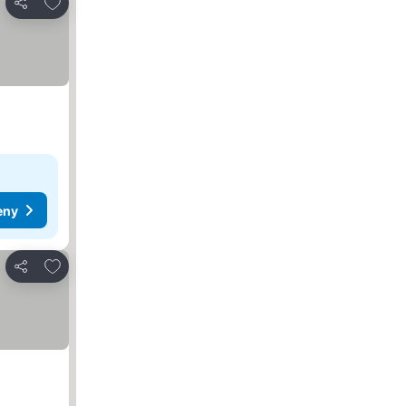
Dodaj do ulubionych
Udostępnij
eny
Dodaj do ulubionych
Udostępnij