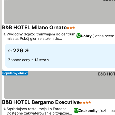
B&B HOTEL Milano Ornato
3 Kategoria
Wygodny dojazd tramwajem do centrum
Dobry
(liczba ocen:
7,7
miasta, Pokój gier ze stołem do
piłkarzyków
226 zł
Od
Zobacz ceny z
12 stron
Popularny obiekt
B&B HOTEL Bergamo Executive
4 Kategoria
Sąsiadująca restauracja La Faraona,
Znakomity
(liczba o
8,6
Dostępne zakwaterowanie przyjazne