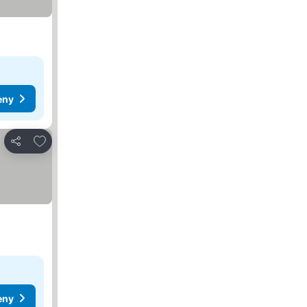
eny
Dodaj do ulubionych
Udostępnij
eny