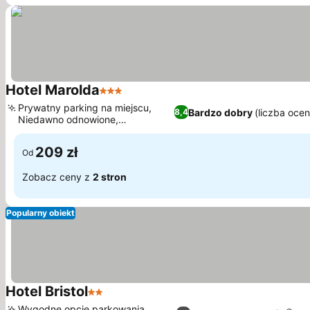
Hotel Marolda
3 Kategoria
Prywatny parking na miejscu,
Bardzo dobry
(liczba oce
8,4
Niedawno odnowione,
nowoczesne pokoje
209 zł
Od
Zobacz ceny z
2 stron
Popularny obiekt
Hotel Bristol
2 Kategoria
Wygodne opcje parkowania,