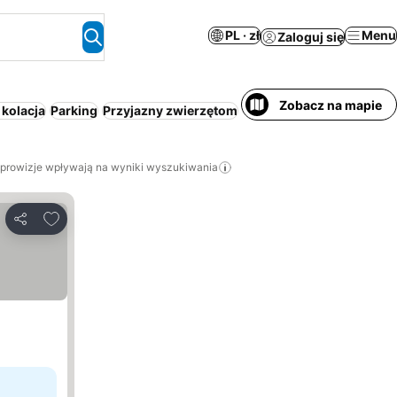
PL · zł
Menu
Zaloguj się
Zobacz na mapie
 kolacja
Parking
Przyjazny zwierzętom
Aparthotel
Plaża
Spa
Kl
 prowizje wpływają na wyniki wyszukiwania
Dodaj do ulubionych
Udostępnij