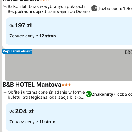
3 Kategoria
Balkon lub taras w wybranych pokojach,
(liczba ocen: 195
6,0
Bezpośredni dojazd tramwajem do Duomo
197 zł
Od
Zobacz ceny z
12 stron
Popularny obiekt
B&B HOTEL Mantova
3 Kategoria
Obfite i urozmaicone śniadanie w formie
Znakomity
(liczba o
8,5
bufetu, Strategiczna lokalizacja blisko
Mantovy
204 zł
Od
Zobacz ceny z
11 stron