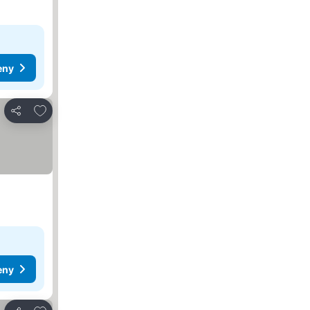
eny
Dodaj do ulubionych
Udostępnij
eny