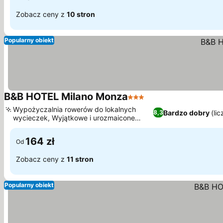
Zobacz ceny z
10 stron
Popularny obiekt
B&B HOTEL Milano Monza
3 Kategoria
Wypożyczalnia rowerów do lokalnych
Bardzo dobry
(li
8,3
wycieczek, Wyjątkowe i urozmaicone
śniadanie w formie bufetu
164 zł
Od
Zobacz ceny z
11 stron
Popularny obiekt