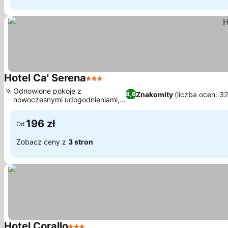
Hotel Ca' Serena
3 Kategoria
Odnowione pokoje z
Znakomity
(liczba ocen: 3
8,6
nowoczesnymi udogodnieniami,
Sporty wodne
196 zł
Od
Zobacz ceny z
3 stron
Hotel Corallo