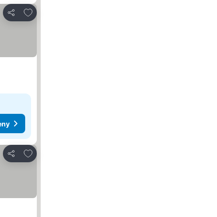
Dodaj do ulubionych
Udostępnij
eny
Dodaj do ulubionych
Udostępnij