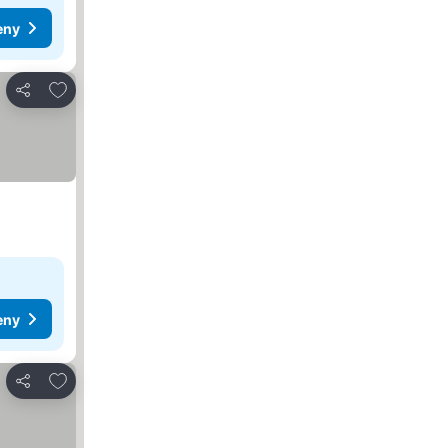
eny
Dodaj do ulubionych
Udostępnij
eny
Dodaj do ulubionych
Udostępnij