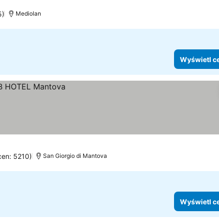
5)
Mediolan
Wyświetl c
cen: 5210)
San Giorgio di Mantova
Wyświetl c