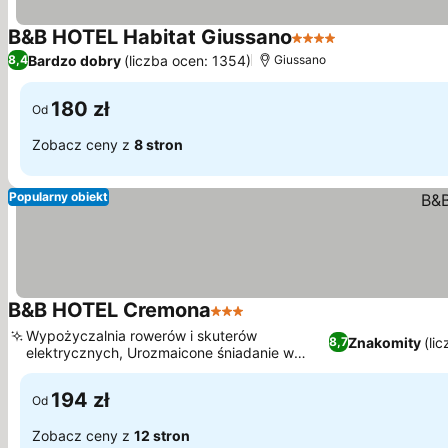
B&B HOTEL Habitat Giussano
4 Kategoria
Bardzo dobry
(liczba ocen: 1354)
8,4
Giussano
180 zł
Od
Zobacz ceny z
8 stron
Popularny obiekt
B&B HOTEL Cremona
3 Kategoria
Wypożyczalnia rowerów i skuterów
Znakomity
(li
8,7
elektrycznych, Urozmaicone śniadanie w
formie bufetu z różnymi opcjami
194 zł
Od
Zobacz ceny z
12 stron