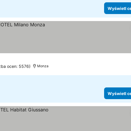
Wyświetl c
czba ocen: 5576)
Monza
Wyświetl c