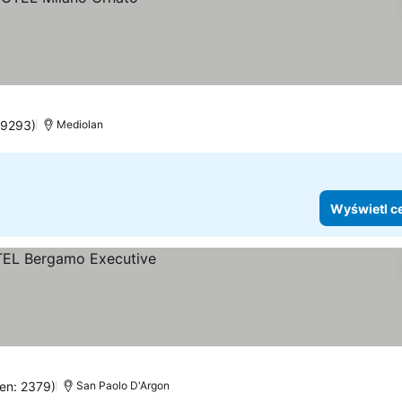
 9293)
Mediolan
Wyświetl c
cen: 2379)
San Paolo D'Argon