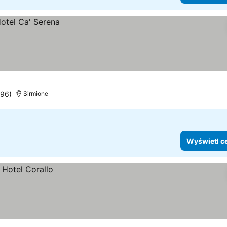
296)
Sirmione
Wyświetl c