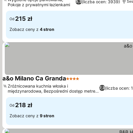
(liczba ocen: 3939)
5,3
Ses
Pokoje z prywatnymi łazienkami
215 zł
Od
Zobacz ceny z
4 stron
a&o Milano Ca Granda
4 Kategoria
Zróżnicowana kuchnia włoska i
(liczba ocen: 
7,3
międzynarodowa, Bezpośredni dostęp metrem
do centrum miasta
218 zł
Od
Zobacz ceny z
9 stron