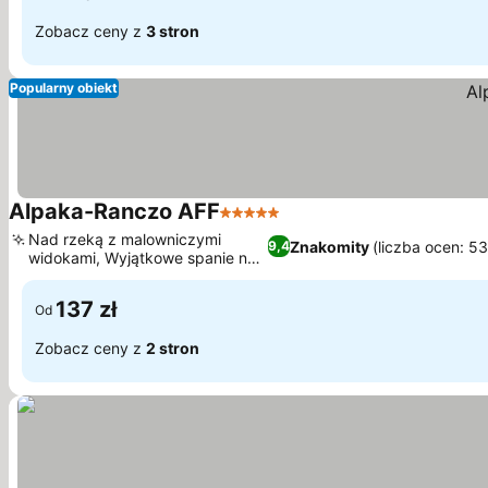
Zobacz ceny z
3 stron
Popularny obiekt
Alpaka-Ranczo AFF
5 Kategoria
Nad rzeką z malowniczymi
Znakomity
(liczba ocen: 5
9,4
widokami, Wyjątkowe spanie na
sianie
137 zł
Od
Zobacz ceny z
2 stron