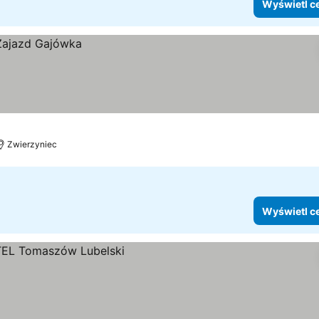
Wyświetl c
Zwierzyniec
Wyświetl c