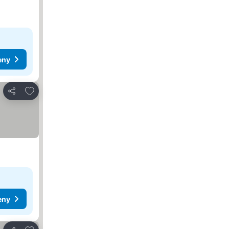
eny
Dodaj do ulubionych
Udostępnij
eny