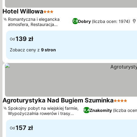
Hotel Willowa
3 Kategoria
Romantyczna i elegancka
Dobry
(liczba ocen: 1974)
7,9
atmosfera, Restauracja
Botanico
139 zł
Od
Zobacz ceny z
9 stron
Agroturystyka Nad Bugiem Szuminka
4 Kategor
Spokojny pobyt na wiejskiej farmie,
Znakomity
(liczba ocen
9,4
Wypożyczalnia rowerów i trasy
rowerowe
157 zł
Od