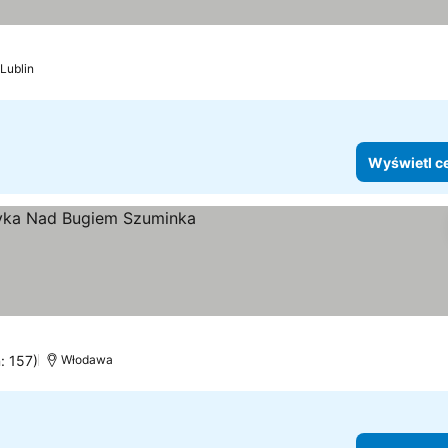
Lublin
Wyświetl c
ia
: 157)
Włodawa