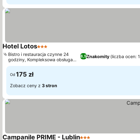
Hotel Lotos
3 Kategoria
Bistro i restauracja czynne 24
Znakomity
(liczba ocen: 
8,5
godziny, Kompleksowa obsługa
drogowa
175 zł
Od
Zobacz ceny z
3 stron
Campanile PRIME - Lublin