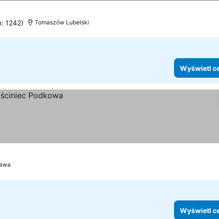
n: 1242)
Tomaszów Lubelski
Wyświetl c
awa
Wyświetl c