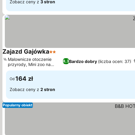
Zobacz ceny z
3 stron
Zajazd Gajówka
2 Kategoria
Malownicze otoczenie
Bardzo dobry
(liczba ocen: 37)
8,3
przyrody, Mini zoo na
miejscu
164 zł
Od
Zobacz ceny z
2 stron
Popularny obiekt