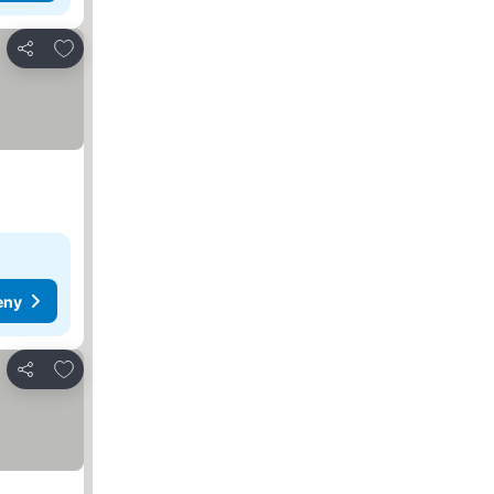
Dodaj do ulubionych
Udostępnij
eny
Dodaj do ulubionych
Udostępnij