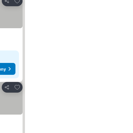
Dodaj do ulubionych
Udostępnij
eny
Dodaj do ulubionych
Udostępnij