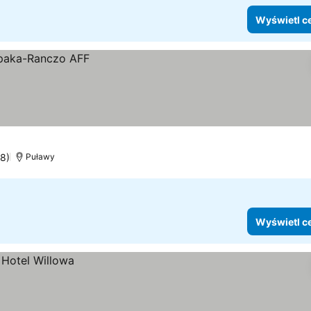
Wyświetl c
38)
Puławy
Wyświetl c