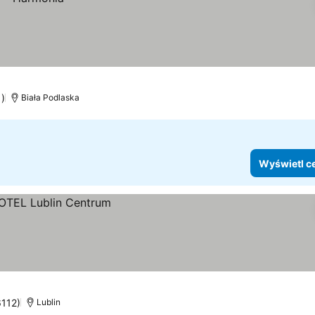
1)
Biała Podlaska
Wyświetl c
6112)
Lublin