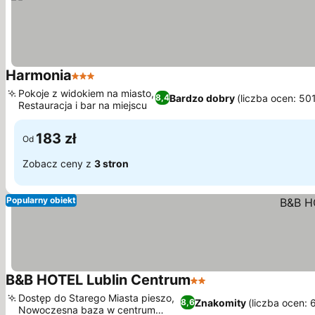
Harmonia
3 Kategoria
Pokoje z widokiem na miasto,
Bardzo dobry
(liczba ocen: 50
8,4
Restauracja i bar na miejscu
183 zł
Od
Zobacz ceny z
3 stron
Popularny obiekt
B&B HOTEL Lublin Centrum
2 Kategoria
Dostęp do Starego Miasta pieszo,
Znakomity
(liczba ocen: 
8,6
Nowoczesna baza w centrum