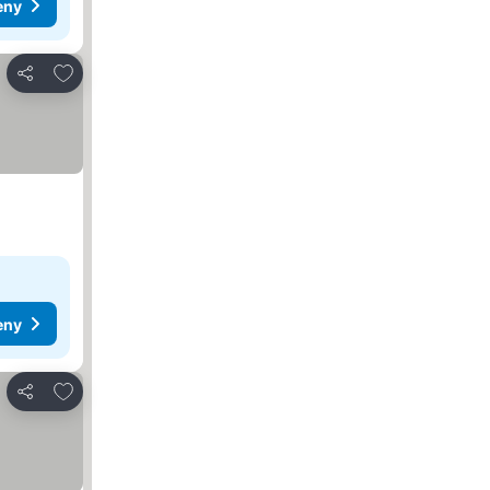
eny
Dodaj do ulubionych
Udostępnij
eny
Dodaj do ulubionych
Udostępnij