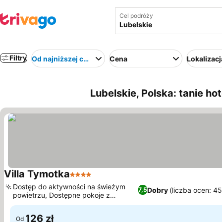
Cel podróży
Filtry
Od najniższej ceny
Cena
Lokalizacj
Lubelskie, Polska: tanie hot
Villa Tymotka
4 Kategoria
Dostęp do aktywności na świeżym
Dobry
(liczba ocen: 4
7,5
powietrzu, Dostępne pokoje z
balkonem
126 zł
Od