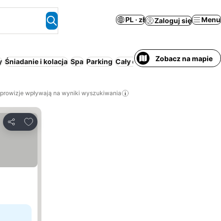
PL · zł
Menu
Zaloguj się
Zobacz na mapie
y
Śniadanie i kolacja
Spa
Parking
Cały dom/apartament
Ośrode
 prowizje wpływają na wyniki wyszukiwania
Dodaj do ulubionych
Udostępnij