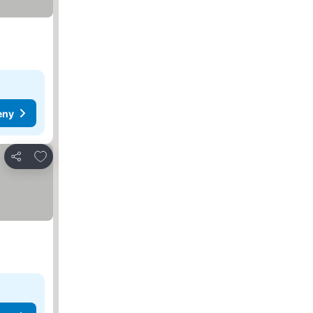
eny
Dodaj do ulubionych
Udostępnij