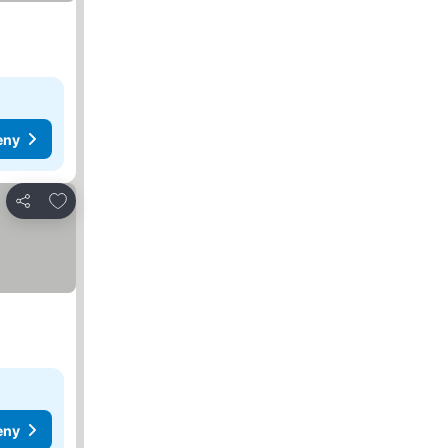
eny
Dodaj do ulubionych
Udostępnij
eny