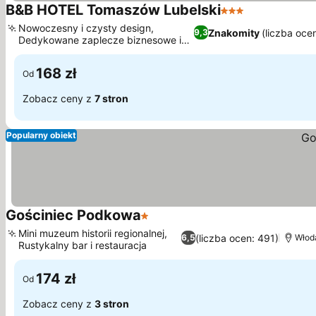
B&B HOTEL Tomaszów Lubelski
3 Kategoria
Nowoczesny i czysty design,
Znakomity
(liczba oce
9,3
Dedykowane zaplecze biznesowe i
konferencyjne
168 zł
Od
Zobacz ceny z
7 stron
Popularny obiekt
Gościniec Podkowa
1 Kategoria
Mini muzeum historii regionalnej,
(liczba ocen: 491)
6,5
Włod
Rustykalny bar i restauracja
174 zł
Od
Zobacz ceny z
3 stron