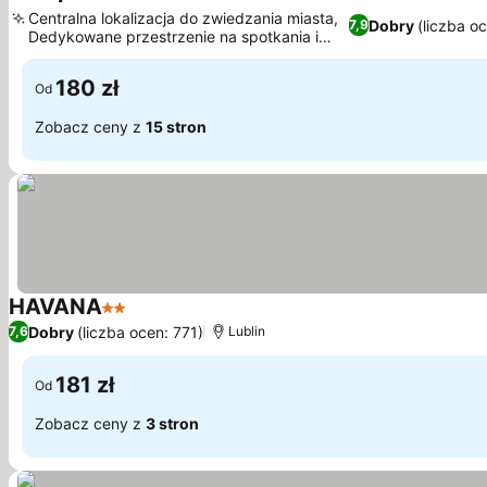
3 Kategoria
Centralna lokalizacja do zwiedzania miasta,
Dobry
(liczba o
7,9
Dedykowane przestrzenie na spotkania i
wydarzenia
180 zł
Od
Zobacz ceny z
15 stron
HAVANA
2 Kategoria
Dobry
(liczba ocen: 771)
7,6
Lublin
181 zł
Od
Zobacz ceny z
3 stron