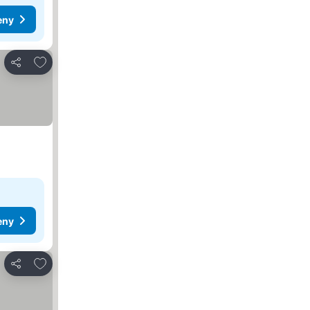
eny
Dodaj do ulubionych
Udostępnij
eny
Dodaj do ulubionych
Udostępnij