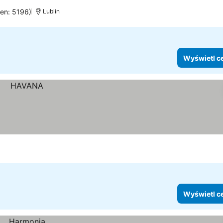
cen: 5196)
Lublin
Wyświetl c
Wyświetl c