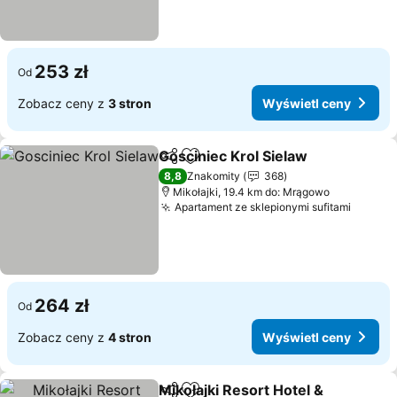
253 zł
Od
Zobacz ceny z
3 stron
Wyświetl ceny
Gosciniec Krol Sielaw
Udostępnij
Dodaj do ulubionych
8,8
Znakomity
368
Mikołajki, 19.4 km do: Mrągowo
Apartament ze sklepionymi sufitami
264 zł
Od
Zobacz ceny z
4 stron
Wyświetl ceny
Mikołajki Resort Hotel &