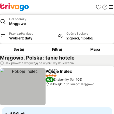
Ulubione
Zaloguj
Me
Cel podróży
Mrągowo
Przyjazd/wyjazd
Goście i pokoje
Wybierz daty
2 gości, 1 pokój.
Sortuj
Filtruj
Mapa
Mrągowo, Polska: tanie hotele
Jak prowizje wpływają na wyniki wyszukiwania
Pokoje Inulec
Udostępnij
Dodaj do ulubionych
4 Kategoria
9,4
Znakomity
106
Mikołajki, 13.1 km do: Mrągowo