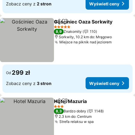
Zobacz ceny z
2 stron
Wyświetl ceny
Gościniec Oaza Sorkwity
Udostępnij
Dodaj do ulubionych
5 Kategoria
8,9
Znakomity
110
Sorkwity, 10.2 km do: Mrągowo
Miejsce na piknik nad jeziorem
299 zł
Od
Zobacz ceny z
3 stron
Wyświetl ceny
Hotel Mazuria
Udostępnij
Dodaj do ulubionych
3 Kategoria
8,3
Bardzo dobry
1148
2.3 km do: Centrum
Strefa relaksu w spa