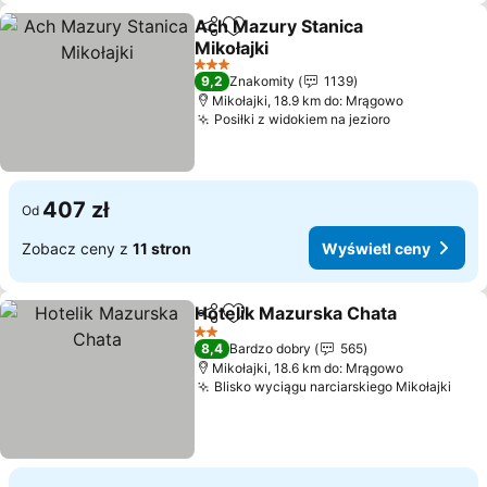
Ach Mazury Stanica
Udostępnij
Dodaj do ulubionych
Mikołajki
3 Kategoria
9,2
Znakomity
1139
Mikołajki, 18.9 km do: Mrągowo
Posiłki z widokiem na jezioro
407 zł
Od
Zobacz ceny z
11 stron
Wyświetl ceny
Hotelik Mazurska Chata
Udostępnij
Dodaj do ulubionych
2 Kategoria
8,4
Bardzo dobry
565
Mikołajki, 18.6 km do: Mrągowo
Blisko wyciągu narciarskiego Mikołajki