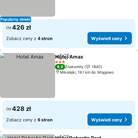
Popularny obiekt
426 zł
Od
Zobacz ceny z
4 stron
Wyświetl ceny
Hotel Amax
Udostępnij
Dodaj do ulubionych
3 Kategoria
9,0
Znakomity
1840
Mikołajki, 19.1 km do: Mrągowo
428 zł
Od
Zobacz ceny z
6 stron
Wyświetl ceny