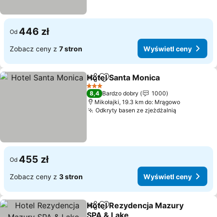
446 zł
Od
Zobacz ceny z
7 stron
Wyświetl ceny
Hotel Santa Monica
Udostępnij
Dodaj do ulubionych
3 Kategoria
8,4
Bardzo dobry
1000
Mikołajki, 19.3 km do: Mrągowo
Odkryty basen ze zjeżdżalnią
455 zł
Od
Zobacz ceny z
3 stron
Wyświetl ceny
Hotel Rezydencja Mazury
Udostępnij
Dodaj do ulubionych
SPA & Lake