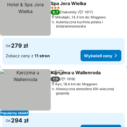
Udostępnij
Dodaj do ulubionych
Spa Jora Wielka
3 Kategoria
8,7
Znakomity
1917
Mikołajki, 14.3 km do: Mrągowo
Autentyczna kuchnia polska i
śródziemnomorska
279 zł
Od
Zobacz ceny z
11 stron
Wyświetl ceny
Karczma u Wallenroda
Udostępnij
Dodaj do ulubionych
7,0
1918
Ryn, 18.4 km do: Mrągowo
Historyczna atmosfera XIX-wiecznej
gospody
Popularny obiekt
294 zł
Od