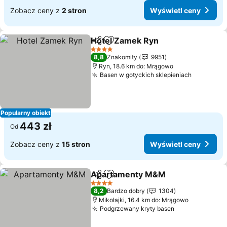
Zobacz ceny z
2 stron
Wyświetl ceny
Hotel Zamek Ryn
Udostępnij
Dodaj do ulubionych
4 Kategoria
8,8
Znakomity
9951
Ryn, 18.6 km do: Mrągowo
Basen w gotyckich sklepieniach
Popularny obiekt
443 zł
Od
Zobacz ceny z
15 stron
Wyświetl ceny
Apartamenty M&M
Udostępnij
Dodaj do ulubionych
4 Kategoria
8,2
Bardzo dobry
1304
Mikołajki, 16.4 km do: Mrągowo
Podgrzewany kryty basen