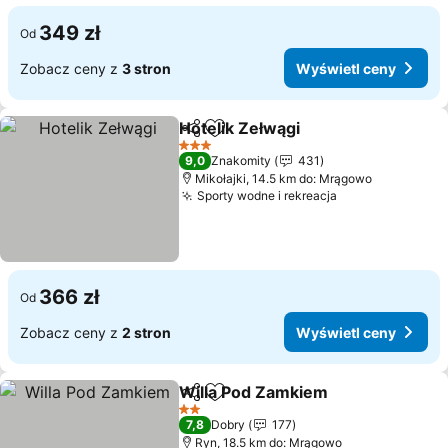
349 zł
Od
Zobacz ceny z
3 stron
Wyświetl ceny
Hotelik Zełwągi
Udostępnij
Dodaj do ulubionych
3 Kategoria
9,0
Znakomity
431
Mikołajki, 14.5 km do: Mrągowo
Sporty wodne i rekreacja
366 zł
Od
Zobacz ceny z
2 stron
Wyświetl ceny
Willa Pod Zamkiem
Udostępnij
Dodaj do ulubionych
2 Kategoria
7,8
Dobry
177
Ryn, 18.5 km do: Mrągowo