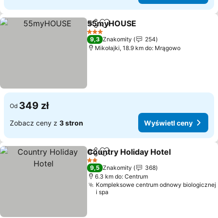
55myHOUSE
Udostępnij
Dodaj do ulubionych
3 Kategoria
9,3
Znakomity
254
Mikołajki, 18.9 km do: Mrągowo
349 zł
Od
Zobacz ceny z
3 stron
Wyświetl ceny
Country Holiday Hotel
Udostępnij
Dodaj do ulubionych
2 Kategoria
9,5
Znakomity
368
6.3 km do: Centrum
Kompleksowe centrum odnowy biologicznej
i spa