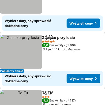
Wybierz daty, aby sprawdzić
Wyświetl ceny
dokładne ceny
Zacisze przy lesie
Udostępnij
Dodaj do ulubionych
5 Kategoria
9,0
Znakomity
106
Ryn, 14.1 km do: Mrągowo
Popularny obiekt
Wybierz daty, aby sprawdzić
Wyświetl ceny
dokładne ceny
To Tu
Udostępnij
Dodaj do ulubionych
3 Kategoria
9,2
Znakomity
727
2.2 km do: Centrum