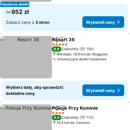
Popularny obiekt
952 zł
Od
Zobacz ceny z
3 stron
Wyświetl ceny
Resort 36
Udostępnij
Dodaj do ulubionych
5 Kategoria
9,6
Znakomity
150
Mikołajki, 18.9 km do: Mrągowo
Innowacyjne domki modułowe
Wybierz daty, aby sprawdzić
Wyświetl ceny
dokładne ceny
Pokoje Przy Kominie
Udostępnij
Dodaj do ulubionych
4 Kategoria
9,0
Znakomity
113
16.4 km do: Centrum