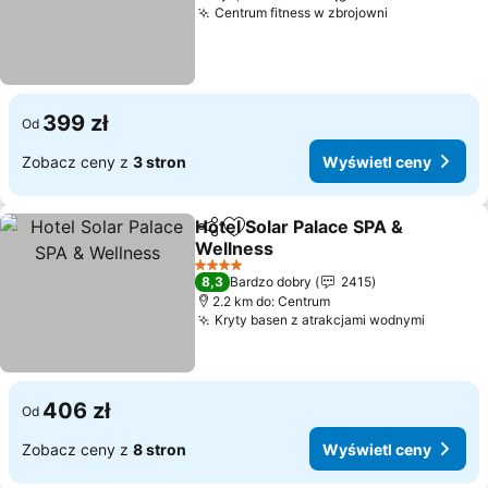
Centrum fitness w zbrojowni
399 zł
Od
Zobacz ceny z
3 stron
Wyświetl ceny
Hotel Solar Palace SPA &
Udostępnij
Dodaj do ulubionych
Wellness
4 Kategoria
8,3
Bardzo dobry
2415
2.2 km do: Centrum
Kryty basen z atrakcjami wodnymi
406 zł
Od
Zobacz ceny z
8 stron
Wyświetl ceny