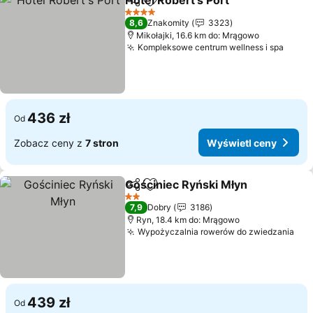
Hotel Robert's Port
Udostępnij
Dodaj do ulubionych
4 Kategoria
8,6
Znakomity
3323
Mikołajki, 16.6 km do: Mrągowo
Kompleksowe centrum wellness i spa
436 zł
Od
Zobacz ceny z
7 stron
Wyświetl ceny
Gościniec Ryński Młyn
Udostępnij
Dodaj do ulubionych
2 Kategoria
7,9
Dobry
3186
Ryn, 18.4 km do: Mrągowo
Wypożyczalnia rowerów do zwiedzania
439 zł
Od