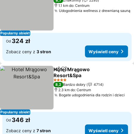
8,7
Znakomity
2293
1.1 km do: Centrum
Udogodnienia wellness z drewnianą sauną
Popularny obiekt
324 zł
Od
Zobacz ceny z
3 stron
Wyświetl ceny
Hotel Mrągowo
Udostępnij
Dodaj do ulubionych
Resort&Spa
4 Kategoria
8,2
Bardzo dobry
4714
2.3 km do: Centrum
Bogate udogodnienia dla rodzin i dzieci
Popularny obiekt
346 zł
Od
Zobacz ceny z
7 stron
Wyświetl ceny