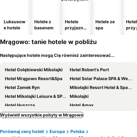
Luksusow
Hotele z
Hotele
Hotele ze
Hote
e hotele
basenem
przyjazne
spa
przy 
zwierzęto
m
Mrągowo: tanie hotele w pobliżu
Następujące hotele mogą Cię również zainteresować...
Hotel Gołębiewski Mikołajki
Hotel Robert's Port
Hotel Mrągowo Resort&Spa
Hotel Solar Palace SPA & Wellness
Hotel Zamek Ryn
Mikołajki Resort Hotel & Spa Jora Wielka
Hotel Mikołajki Leisure & SPA - Destigo Hotels
Mikołajki
Hotel Huszcza
Hotel Amax
Hotel Mazuria
Hotel Santa Monica
Wyświetl wszystkie pobyty w Mrągowo
Panoramic-Oscar
Ach Mazury Stanica Mikołajki
Porównaj ceny hoteli
Europa
Polska
Apartamenty M&M
Hotelik Mazurska Chata