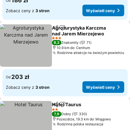
186 zł
Od
Zobacz ceny z
3 stron
Wyświetl ceny
Agroturystyka Karczma
Udostępnij
Dodaj do ulubionych
nad Jarem Mierzejewo
3 Kategoria
9,2
Znakomity
71
10.9 km do: Centrum
Rodzinne atrakcje na świeżym powietrzu
203 zł
Od
Zobacz ceny z
3 stron
Wyświetl ceny
Hotel Taurus
Udostępnij
Dodaj do ulubionych
2 Kategoria
7,9
Dobry
330
Pozezdrze, 19.3 km do: Mrągowo
Rodzinna polska restauracja