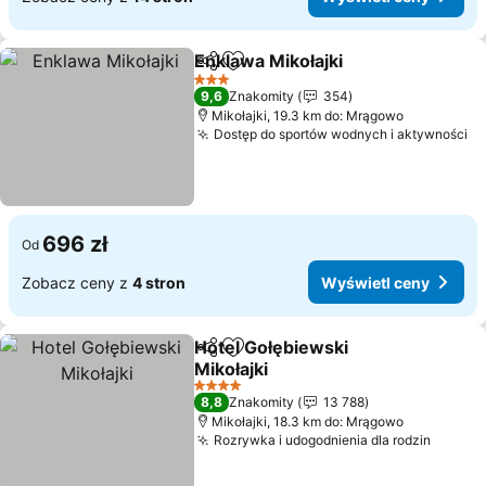
Enklawa Mikołajki
Udostępnij
Dodaj do ulubionych
3 Kategoria
9,6
Znakomity
354
Mikołajki, 19.3 km do: Mrągowo
Dostęp do sportów wodnych i aktywności
696 zł
Od
Zobacz ceny z
4 stron
Wyświetl ceny
Hotel Gołębiewski
Udostępnij
Dodaj do ulubionych
Mikołajki
4 Kategoria
8,8
Znakomity
13 788
Mikołajki, 18.3 km do: Mrągowo
Rozrywka i udogodnienia dla rodzin