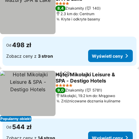
4 Kategoria
8,4
Znakomity
140
2.3 km do: Centrum
Kryte i odkryte baseny
498 zł
Od
Zobacz ceny z
3 stron
Wyświetl ceny
Hotel Mikołajki Leisure &
Udostępnij
Dodaj do ulubionych
SPA - Destigo Hotels
5 Kategoria
9,0
Znakomity
5781
Mikołajki, 19.2 km do: Mrągowo
Zróżnicowane doznania kulinarne
Popularny obiekt
544 zł
Od
Zobacz ceny z
14 stron
Wyświetl ceny