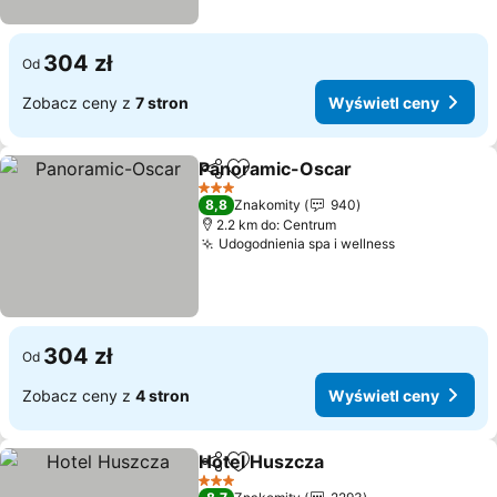
304 zł
Od
Zobacz ceny z
7 stron
Wyświetl ceny
Panoramic-Oscar
Udostępnij
Dodaj do ulubionych
3 Kategoria
8,8
Znakomity
940
2.2 km do: Centrum
Udogodnienia spa i wellness
304 zł
Od
Zobacz ceny z
4 stron
Wyświetl ceny
Hotel Huszcza
Udostępnij
Dodaj do ulubionych
3 Kategoria