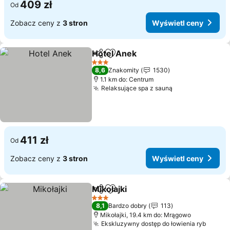
409 zł
Od
Zobacz ceny z
3 stron
Wyświetl ceny
Hotel Anek
Udostępnij
Dodaj do ulubionych
3 Kategoria
8,6
Znakomity
1530
1.1 km do: Centrum
Relaksujące spa z sauną
411 zł
Od
Zobacz ceny z
3 stron
Wyświetl ceny
Mikołajki
Udostępnij
Dodaj do ulubionych
3 Kategoria
8,1
Bardzo dobry
113
Mikołajki, 19.4 km do: Mrągowo
Ekskluzywny dostęp do łowienia ryb