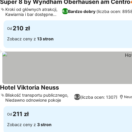
Super 8 by Wyndham Oberhausen am Centro
Kroki od głównych atrakcji,
Bardzo dobry
(liczba ocen: 895
8,3
Kawiarnia i bar dostępne
24/7
210 zł
Od
Zobacz ceny z
13 stron
Hotel Viktoria Neuss
Bliskość transportu publicznego,
(liczba ocen: 1307)
6,2
Neu
Niedawno odnowione pokoje
211 zł
Od
Zobacz ceny z
3 stron