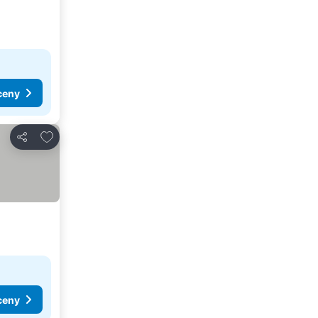
ceny
Dodaj do ulubionych
Udostępnij
ceny