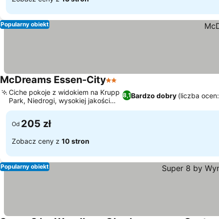
Popularny obiekt
McDreams Essen-City
2 Kategoria
Ciche pokoje z widokiem na Krupp
Bardzo dobry
(liczba ocen
8,1
Park, Niedrogi, wysokiej jakości
design
205 zł
Od
Zobacz ceny z
10 stron
Popularny obiekt