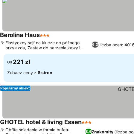
Berolina Haus
3 Kategoria
Elastyczny sejf na klucze do późnego
(liczba ocen: 401
6,3
przyjazdu, Zestaw do parzenia kawy i
herbaty
221 zł
Od
Zobacz ceny z
8 stron
Popularny obiekt
GHOTEL hotel & living Essen
3 Kategoria
Obfite śniadanie w formie bufetu,
Znakomity
(liczba o
8,6