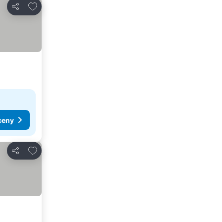
Dodaj do ulubionych
Udostępnij
ceny
Dodaj do ulubionych
Udostępnij