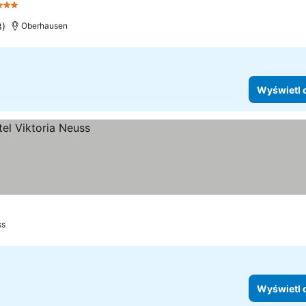
3 Kategoria
8)
Oberhausen
Wyświetl 
ss
Wyświetl 