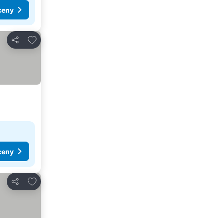
ceny
Dodaj do ulubionych
Udostępnij
ceny
Dodaj do ulubionych
Udostępnij