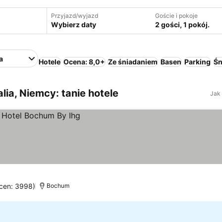
Przyjazd/wyjazd
Goście i pokoje
Wybierz daty
2 gości, 1 pokój.
a
Hotele
Ocena: 8,0+
Ze śniadaniem
Basen
Parking
Śn
lia, Niemcy: tanie hotele
Jak
ocen: 3998)
Bochum