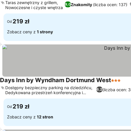
Taras zewnętrzny z grillem,
Znakomity
(liczba ocen: 137)
9,0
Nowoczesne i czyste wnętrza
219 zł
Od
Zobacz ceny z
1 strony
Days Inn by Wyndham Dortmund West
3 Katego
Dostępny bezpieczny parking na dziedzińcu,
(liczba ocen: 
6,2
Dedykowana przestrzeń konferencyjna i
spotkań
219 zł
Od
Zobacz ceny z
12 stron