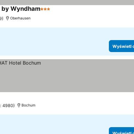
on by Wyndham
3 Kategoria
9)
Oberhausen
Wyświetl 
n: 4980)
Bochum
Wyświetl 