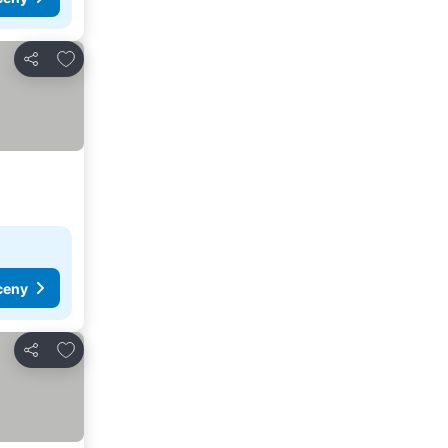
Dodaj do ulubionych
Udostępnij
ceny
Dodaj do ulubionych
Udostępnij