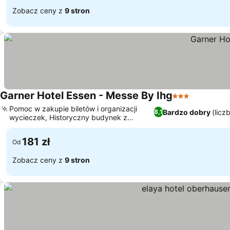
Zobacz ceny z
9 stron
Garner Hotel Essen - Messe By Ihg
3 Kategoria
Pomoc w zakupie biletów i organizacji
Bardzo dobry
(licz
8,1
wycieczek, Historyczny budynek z
nowoczesnym wnętrzem
181 zł
Od
Zobacz ceny z
9 stron