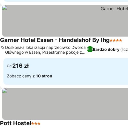
Garner Hotel Essen - Handelshof By Ihg
4 Katego
Doskonała lokalizacja naprzeciwko Dworca
Bardzo dobry
(lic
8,3
Głównego w Essen, Przestronne pokoje z
wysokimi sufitami
216 zł
Od
Zobacz ceny z
10 stron
Pott Hostel
3 Kategoria