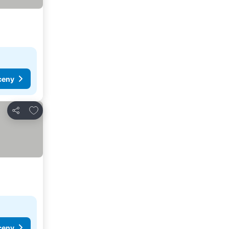
ceny
Dodaj do ulubionych
Udostępnij
ceny