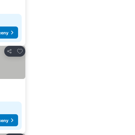
ceny
Dodaj do ulubionych
Udostępnij
ceny