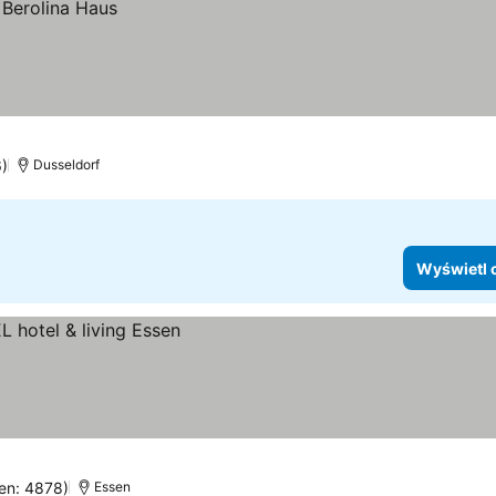
6)
Dusseldorf
Wyświetl 
cen: 4878)
Essen