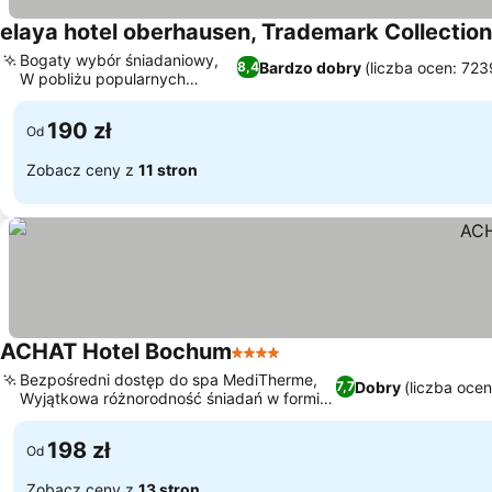
elaya hotel oberhausen, Trademark Collecti
Bogaty wybór śniadaniowy,
Bardzo dobry
(liczba ocen: 723
8,4
W pobliżu popularnych
atrakcji
190 zł
Od
Zobacz ceny z
11 stron
ACHAT Hotel Bochum
4 Kategoria
Bezpośredni dostęp do spa MediTherme,
Dobry
(liczba oce
7,7
Wyjątkowa różnorodność śniadań w formie
bufetu
198 zł
Od
Zobacz ceny z
13 stron