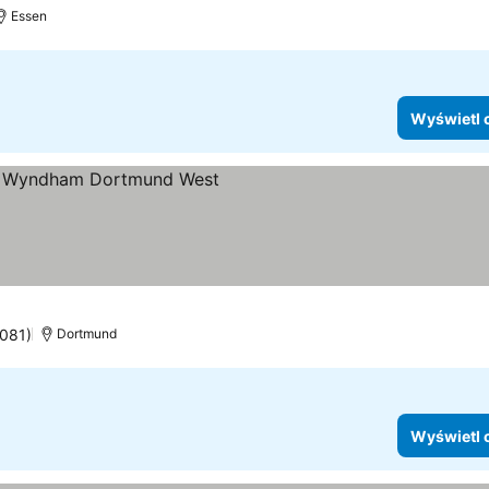
Essen
Wyświetl 
ria
3081)
Dortmund
Wyświetl 