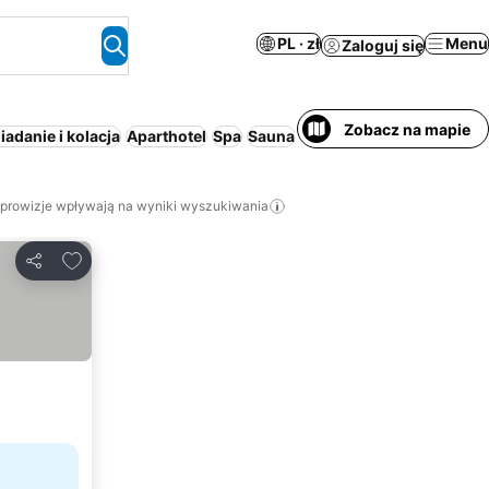
PL · zł
Menu
Zaloguj się
Zobacz na mapie
iadanie i kolacja
Aparthotel
Spa
Sauna
Klimatyzacja
Basen kryt
 prowizje wpływają na wyniki wyszukiwania
Dodaj do ulubionych
Udostępnij