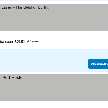
ria
zba ocen: 8285)
Essen
Wyświetl 