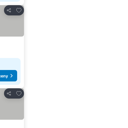
Dodaj do ulubionych
Udostępnij
ceny
Dodaj do ulubionych
Udostępnij