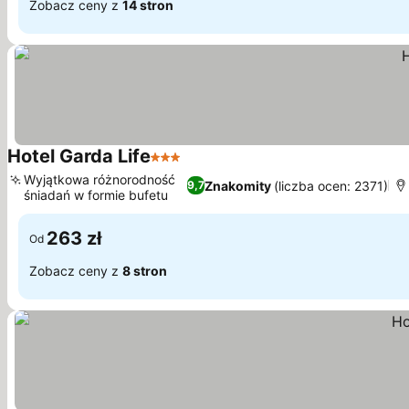
Zobacz ceny z
14 stron
Hotel Garda Life
3 Kategoria
Wyjątkowa różnorodność
Znakomity
(liczba ocen: 2371)
9,7
śniadań w formie bufetu
263 zł
Od
Zobacz ceny z
8 stron