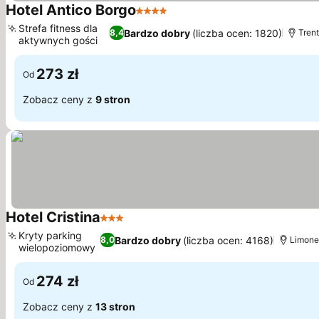
Hotel Antico Borgo
4 Kategoria
Strefa fitness dla
Bardzo dobry
(liczba ocen: 1820)
8,4
Trent
aktywnych gości
273 zł
Od
Zobacz ceny z
9 stron
Hotel Cristina
3 Kategoria
Kryty parking
Bardzo dobry
(liczba ocen: 4168)
8,0
Limone
wielopoziomowy
274 zł
Od
Zobacz ceny z
13 stron