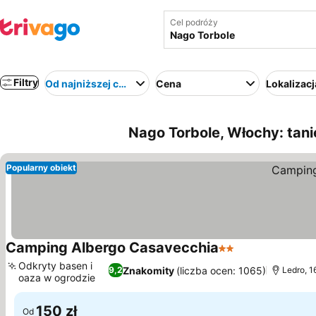
Cel podróży
Filtry
Od najniższej ceny
Cena
Lokalizacj
Nago Torbole, Włochy: tani
Popularny obiekt
Camping Albergo Casavecchia
2 Kategoria
Odkryty basen i
Znakomity
(liczba ocen: 1065)
9,2
Ledro, 1
oaza w ogrodzie
150 zł
Od