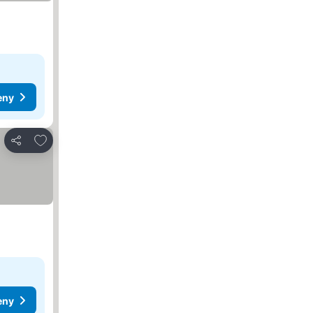
eny
Dodaj do ulubionych
Udostępnij
eny