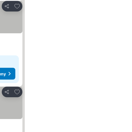
Dodaj do ulubionych
Udostępnij
eny
Dodaj do ulubionych
Udostępnij