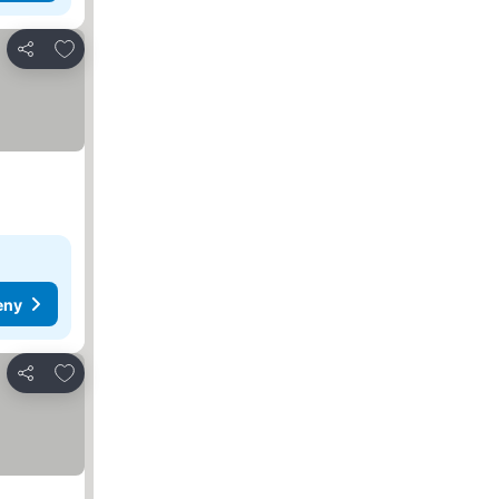
Dodaj do ulubionych
Udostępnij
eny
Dodaj do ulubionych
Udostępnij