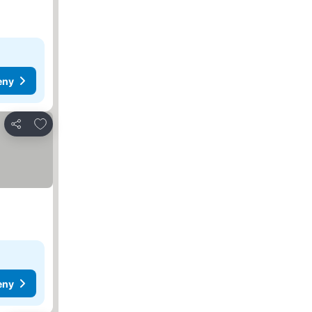
eny
Dodaj do ulubionych
Udostępnij
eny