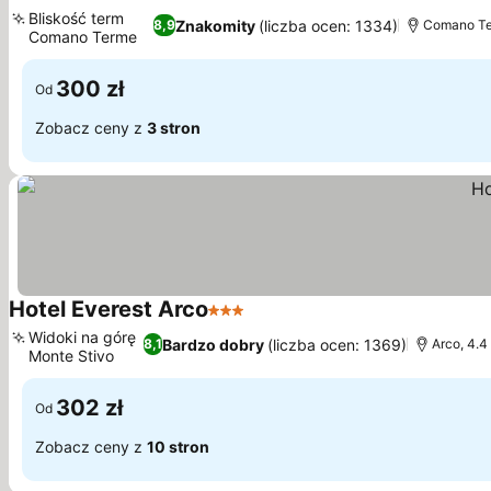
3 Kategoria
Bliskość term
Znakomity
(liczba ocen: 1334)
8,9
Comano Ter
Comano Terme
300 zł
Od
Zobacz ceny z
3 stron
Hotel Everest Arco
3 Kategoria
Widoki na górę
Bardzo dobry
(liczba ocen: 1369)
8,1
Arco, 4.4
Monte Stivo
302 zł
Od
Zobacz ceny z
10 stron