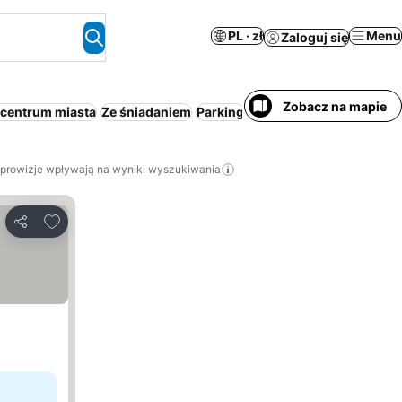
PL · zł
Menu
Zaloguj się
Zobacz na mapie
 centrum miasta
Ze śniadaniem
Parking
Basen
Śniadanie i kolacj
 prowizje wpływają na wyniki wyszukiwania
Dodaj do ulubionych
Udostępnij