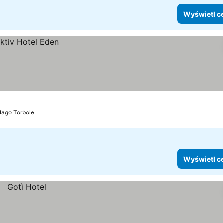
Wyświetl c
 Nago Torbole
Wyświetl c