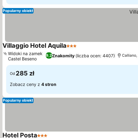
Popularny obiekt
Villaggio Hotel Aquila
3 Kategoria
Widoki na zamek
Znakomity
(liczba ocen: 4407)
9,2
Calliano,
Castel Beseno
285 zł
Od
Zobacz ceny z
4 stron
Popularny obiekt
Hotel Posta