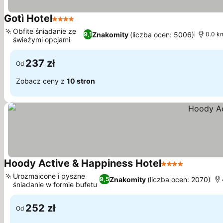
Gotì Hotel
4 Kategoria
Obfite śniadanie ze
Znakomity
(liczba ocen: 5006)
9,1
0.0 k
świeżymi opcjami
237 zł
Od
Zobacz ceny z
10 stron
Hoody Active & Happiness Hotel
4 Kategoria
Urozmaicone i pyszne
Znakomity
(liczba ocen: 2070)
9,5
śniadanie w formie bufetu
252 zł
Od