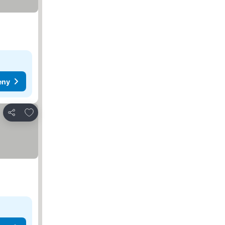
eny
Dodaj do ulubionych
Udostępnij