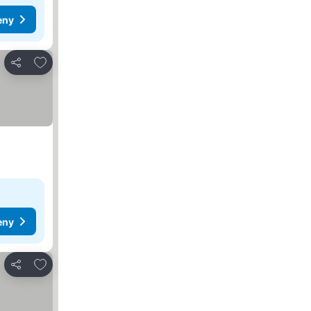
eny
Dodaj do ulubionych
Udostępnij
eny
Dodaj do ulubionych
Udostępnij