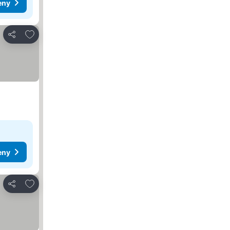
eny
Dodaj do ulubionych
Udostępnij
eny
Dodaj do ulubionych
Udostępnij