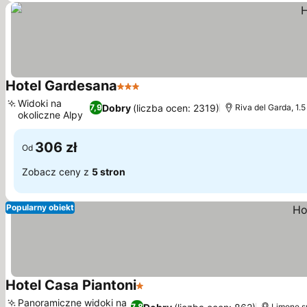
Hotel Gardesana
3 Kategoria
Widoki na
Dobry
(liczba ocen: 2319)
7,9
Riva del Garda, 1.
okoliczne Alpy
306 zł
Od
Zobacz ceny z
5 stron
Popularny obiekt
Hotel Casa Piantoni
1 Kategoria
Panoramiczne widoki na
7,8
Limone s