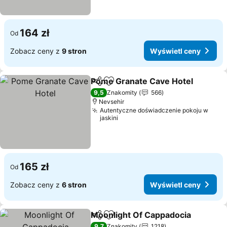
164 zł
Od
Zobacz ceny z
9 stron
Wyświetl ceny
Pome Granate Cave Hotel
Udostępnij
Dodaj do ulubionych
9,5
Znakomity
566
Nevsehir
Autentyczne doświadczenie pokoju w
jaskini
165 zł
Od
Zobacz ceny z
6 stron
Wyświetl ceny
Moonlight Of Cappadocia
Udostępnij
Dodaj do ulubionych
9,7
Znakomity
1218