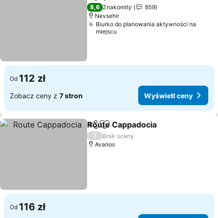
Udostępnij
Dodaj do ulubionych
Wyświ
8,6
Znakomity
859
Nevsehir
Biurko do planowania aktywności na
miejscu
112 zł
Od
Zobacz ceny z
7 stron
Wyświetl ceny
Route Cappadocia
Udostępnij
Dodaj do ulubionych
Wyświet
/
Brak oceny
Avanos
116 zł
Od