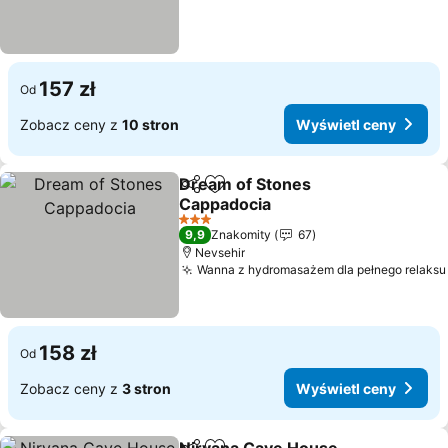
157 zł
Od
Zobacz ceny z
10 stron
Wyświetl ceny
Dream of Stones
Udostępnij
Dodaj do ulubionych
Cappadocia
Wyświetl ceny
3 Kategoria
9,9
Znakomity
67
Nevsehir
Wanna z hydromasażem dla pełnego relaksu
158 zł
Od
Zobacz ceny z
3 stron
Wyświetl ceny