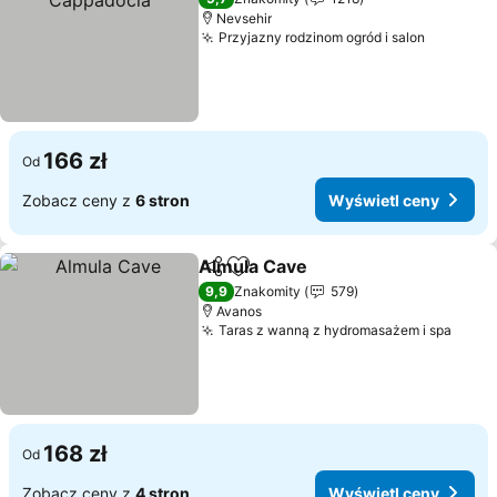
Nevsehir
Przyjazny rodzinom ogród i salon
Wyświet
166 zł
Od
Zobacz ceny z
6 stron
Wyświetl ceny
Almula Cave
Udostępnij
Dodaj do ulubionych
Wyświetl cen
9,9
Znakomity
579
Avanos
Taras z wanną z hydromasażem i spa
Wyśw
168 zł
Od
Zobacz ceny z
4 stron
Wyświetl ceny