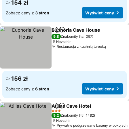
154 zł
Od
Zobacz ceny z
3 stron
Wyświetl ceny
Euphoria Cave House
Udostępnij
Dodaj do ulubionych
Wyśw
9,8
Znakomity
397
Nevsehir
Restauracja z kuchnią turecką
Wyświetl 
156 zł
Od
Zobacz ceny z
6 stron
Wyświetl ceny
Atillas Cave Hotel
Udostępnij
Dodaj do ulubionych
Wyświetl
3 Kategoria
9,2
Znakomity
1482
Nevsehir
Prywatne podgrzewane baseny w pokojach