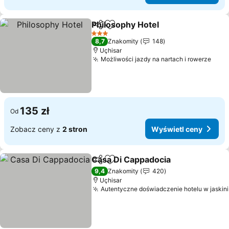
Philosophy Hotel
Udostępnij
Dodaj do ulubionych
Wyświetl
3 Kategoria
8,7
Znakomity
148
Uçhisar
Możliwości jazdy na nartach i rowerze
Wyśw
135 zł
Od
Zobacz ceny z
2 stron
Wyświetl ceny
Casa Di Cappadocia
Udostępnij
Dodaj do ulubionych
Wyświe
9,4
Znakomity
420
Uçhisar
Autentyczne doświadczenie hotelu w jaskini