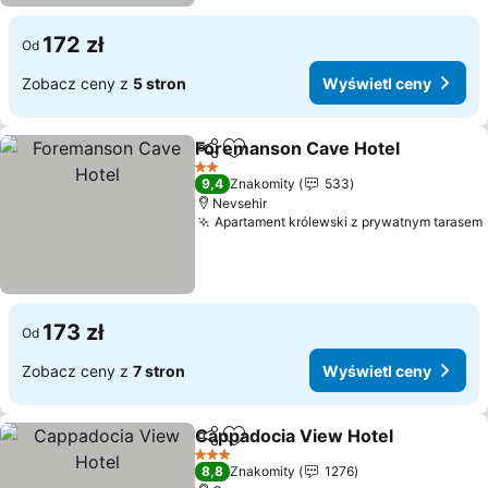
172 zł
Od
Zobacz ceny z
5 stron
Wyświetl ceny
Foremanson Cave Hotel
Udostępnij
Dodaj do ulubionych
Wy
2 Kategoria
9,4
Znakomity
533
Nevsehir
Apartament królewski z prywatnym tarasem
173 zł
Od
Zobacz ceny z
7 stron
Wyświetl ceny
Cappadocia View Hotel
Udostępnij
Dodaj do ulubionych
Wy
3 Kategoria
8,8
Znakomity
1276