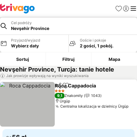
Ulubione
Zaloguj
Me
Cel podróży
Nevşehir Province
Przyjazd/wyjazd
Goście i pokoje
Wybierz daty
2 gości, 1 pokój.
Sortuj
Filtruj
Mapa
Nevşehir Province, Turcja: tanie hotele
Jak prowizje wpływają na wyniki wyszukiwania
Roca Cappadocia
Udostępnij
Dodaj do ulubionych
Wyświetl
3 Kategoria
9,1
Znakomity
1043
Ürgüp
Centralna lokalizacja w dzielnicy Ürgüp
Wyś