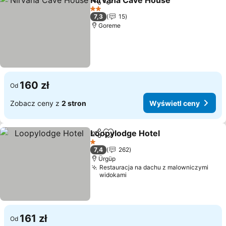
Nirvana Cave House
Udostępnij
Dodaj do ulubionych
Wyświ
2 Kategoria
7,3
15
Goreme
160 zł
Od
Zobacz ceny z
2 stron
Wyświetl ceny
Loopylodge Hotel
Udostępnij
Dodaj do ulubionych
Wyświetl
1 Kategoria
7,4
262
Ürgüp
Restauracja na dachu z malowniczymi
widokami
161 zł
Od