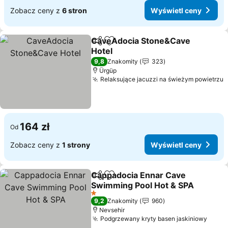
Zobacz ceny z
6 stron
Wyświetl ceny
CaveAdocia Stone&Cave
Udostępnij
Dodaj do ulubionych
Hotel
Wyświetl ceny
9,8
Znakomity
323
Ürgüp
Relaksujące jacuzzi na świeżym powietrzu
W
164 zł
Od
Zobacz ceny z
1 strony
Wyświetl ceny
Cappadocia Ennar Cave
Udostępnij
Dodaj do ulubionych
Swimming Pool Hot & SPA
Wyświetl ceny
1 Kategoria
9,2
Znakomity
960
Nevsehir
Podgrzewany kryty basen jaskiniowy
Wyśw