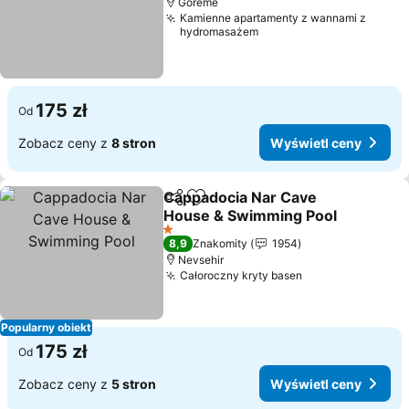
Goreme
Kamienne apartamenty z wannami z
hydromasażem
175 zł
Od
Zobacz ceny z
8 stron
Wyświetl ceny
Cappadocia Nar Cave
Udostępnij
Dodaj do ulubionych
House & Swimming Pool
Wyświetl ceny
1 Kategoria
8,9
Znakomity
1954
Nevsehir
Całoroczny kryty basen
Wyświetl ceny
Popularny obiekt
175 zł
Od
Zobacz ceny z
5 stron
Wyświetl ceny