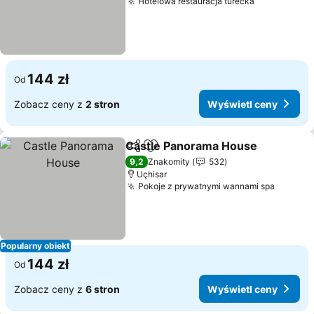
Hotelowa restauracja turecka
Wyświetl c
144 zł
Od
Zobacz ceny z
2 stron
Wyświetl ceny
Castle Panorama House
Udostępnij
Dodaj do ulubionych
Wy
9,2
Znakomity
532
Uçhisar
Pokoje z prywatnymi wannami spa
Wyświe
Popularny obiekt
144 zł
Od
Zobacz ceny z
6 stron
Wyświetl ceny