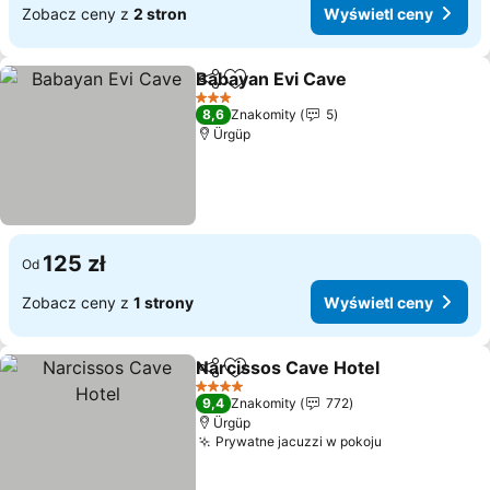
Zobacz ceny z
2 stron
Wyświetl ceny
Babayan Evi Cave
Udostępnij
Dodaj do ulubionych
Wyświetl
3 Kategoria
8,6
Znakomity
5
Ürgüp
125 zł
Od
Zobacz ceny z
1 strony
Wyświetl ceny
Narcissos Cave Hotel
Udostępnij
Dodaj do ulubionych
Wyśw
4 Kategoria
9,4
Znakomity
772
Ürgüp
Prywatne jacuzzi w pokoju
Wyświetl ce