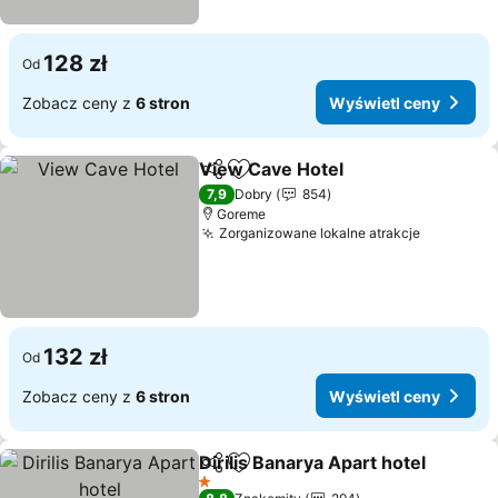
128 zł
Od
Zobacz ceny z
6 stron
Wyświetl ceny
View Cave Hotel
Udostępnij
Dodaj do ulubionych
Wyświetl 
7,9
Dobry
854
Goreme
Zorganizowane lokalne atrakcje
Wyświetl
132 zł
Od
Zobacz ceny z
6 stron
Wyświetl ceny
Dirilis Banarya Apart hotel
Udostępnij
Dodaj do ulubionych
1 Kategoria