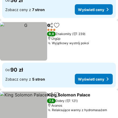
56 zł
Od
Zobacz ceny z
7 stron
Wyświetl ceny
G
Udostępnij
Dodaj do ulubionych
Wyświetl ceny
3 Kategoria
9,0
Znakomity
239
Ürgüp
Wyjątkowy wystrój pokoi
Wyświetl ceny
90 zł
Od
Zobacz ceny z
5 stron
Wyświetl ceny
King Solomon Palace
Udostępnij
Dodaj do ulubionych
Wyśw
7,5
Dobry
121
Avanos
Relaksujące wanny z hydromasażem
Wyświ