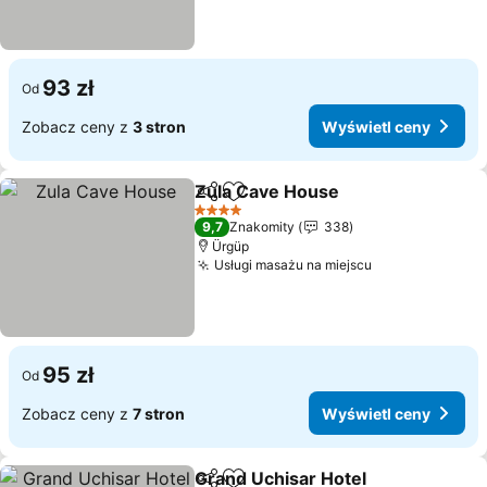
93 zł
Od
Zobacz ceny z
3 stron
Wyświetl ceny
Zula Cave House
Udostępnij
Dodaj do ulubionych
Wyświetl
4 Kategoria
9,7
Znakomity
338
Ürgüp
Usługi masażu na miejscu
Wyświetl cen
95 zł
Od
Zobacz ceny z
7 stron
Wyświetl ceny
Grand Uchisar Hotel