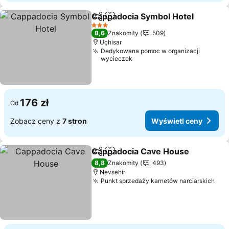
Cappadocia Symbol Hotel
Udostępnij
Dodaj do ulubionych
3 Kategoria
8,6
Znakomity
509
Uçhisar
Dedykowana pomoc w organizacji
wycieczek
176 zł
Od
Zobacz ceny z
7 stron
Wyświetl ceny
Cappadocia Cave House
Udostępnij
Dodaj do ulubionych
W
8,8
Znakomity
493
Nevsehir
Punkt sprzedaży karnetów narciarskich
Wyś