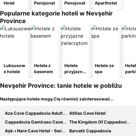
Hotel
Pensjonat
Pensjonat
Aparthotel
Popularne kategorie hoteli w Nevşehir
Province
Luksusow
Hotele z
Hotele
Hotele ze
Hotel
e hotele
basenem
przyjazne
spa
park
zwierzęto
m
m
Nevşehir Province: tanie hotele w pobliżu
Następujące hotele mogą Cię również zainteresować...
Aza Cave Cappadocia Adult Hotel
Atillas Cave Hotel
Cappadocia Gamirasu Cave Hotel
The Kingdom Of Cappadocia Luxury Cave Hotel
Aşk-ı Nare Cave Hotel - Swimming Pool & SPA
Barceló Cappadocia