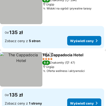
8,8
Znakomity
294
Ürgüp
Widoki na ogród i prywatne tarasy
Wyświet
135 zł
Od
Zobacz ceny z
5 stron
Wyświetl ceny
The Cappadocia Hotel
Udostępnij
Dodaj do ulubionych
Wyś
4 Kategoria
9,6
Znakomity
47
Ürgüp
Oferta wellness i aktywności
Wyświetl c
135 zł
Od
Zobacz ceny z
1 strony
Wyświetl ceny