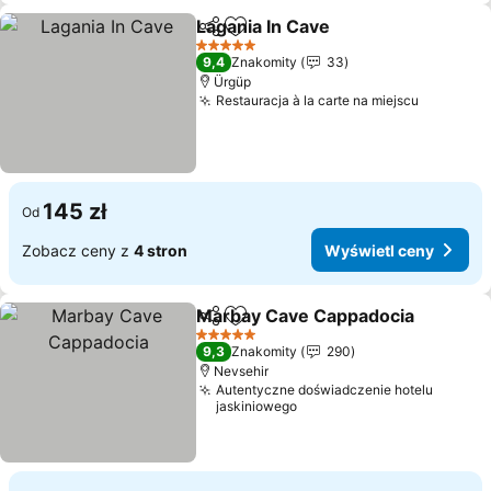
Lagania In Cave
Udostępnij
Dodaj do ulubionych
Wyświetl 
5 Kategoria
9,4
Znakomity
33
Ürgüp
Restauracja à la carte na miejscu
Wyświet
145 zł
Od
Zobacz ceny z
4 stron
Wyświetl ceny
Marbay Cave Cappadocia
Udostępnij
Dodaj do ulubionych
5 Kategoria
9,3
Znakomity
290
Nevsehir
Autentyczne doświadczenie hotelu
jaskiniowego