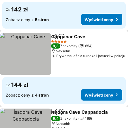
142 zł
Od
Zobacz ceny z
5 stron
Wyświetl ceny
Cappanar Cave
Udostępnij
Dodaj do ulubionych
Wyświetl c
5 Kategoria
9,3
Znakomity
654
Nevsehir
Prywatna łaźnia turecka i jacuzzi w pokoju
W
144 zł
Od
Zobacz ceny z
4 stron
Wyświetl ceny
İsadora Cave Cappadocia
Udostępnij
Dodaj do ulubionych
9,4
Znakomity
169
Nevsehir