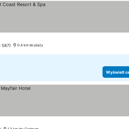
3 587)
0.4 km do plaży
Wyświetl c
1.3 km do: Centrum