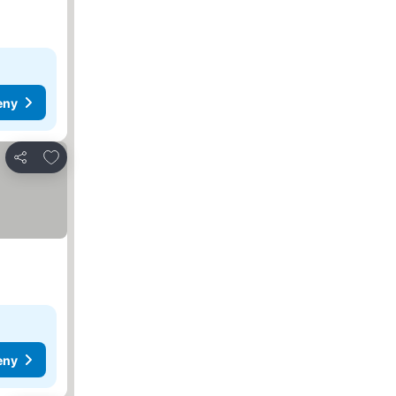
eny
Dodaj do ulubionych
Udostępnij
eny