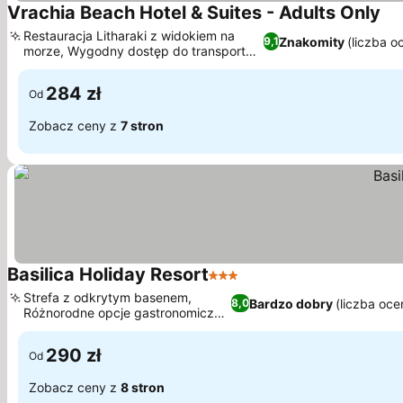
Vrachia Beach Hotel & Suites - Adults Only
Restauracja Litharaki z widokiem na
Znakomity
(liczba o
9,1
morze, Wygodny dostęp do transportu
publicznego
284 zł
Od
Zobacz ceny z
7 stron
Basilica Holiday Resort
3 Kategoria
Strefa z odkrytym basenem,
Bardzo dobry
(liczba oce
8,0
Różnorodne opcje gastronomiczne
na miejscu
290 zł
Od
Zobacz ceny z
8 stron