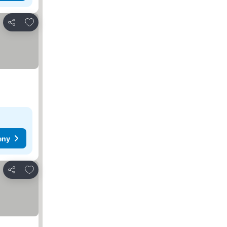
Dodaj do ulubionych
Udostępnij
eny
Dodaj do ulubionych
Udostępnij