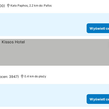
00)
Kato Paphos, 2.2 km do: Pafos
Wyświetl c
 ocen: 3947)
0.4 km do plaży
Wyświetl c