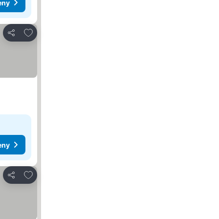
eny
Dodaj do ulubionych
Udostępnij
eny
Dodaj do ulubionych
Udostępnij