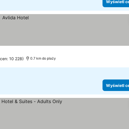
Wyświetl c
ocen: 10 228)
0.7 km do plaży
Wyświetl c