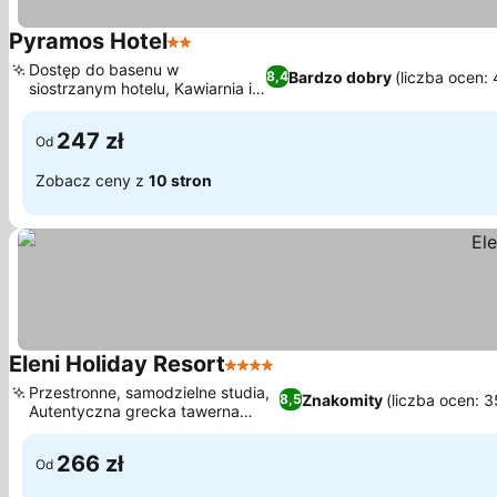
Pyramos Hotel
2 Kategoria
Dostęp do basenu w
Bardzo dobry
(liczba ocen:
8,4
siostrzanym hotelu, Kawiarnia i
bar na miejscu
247 zł
Od
Zobacz ceny z
10 stron
Eleni Holiday Resort
4 Kategoria
Przestronne, samodzielne studia,
Znakomity
(liczba ocen: 
8,5
Autentyczna grecka tawerna
Kyklos
266 zł
Od