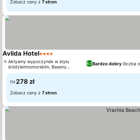
Zobacz ceny z
7 stron
Avlida Hotel
4 Kategoria
Aktywny wypoczynek w stylu
Bardzo dobry
(liczba 
8,3
śródziemnomorskim, Baseny
zewnętrzne w stylu laguny
278 zł
Od
Zobacz ceny z
7 stron