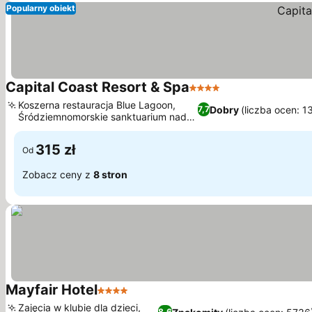
Popularny obiekt
Capital Coast Resort & Spa
4 Kategoria
Koszerna restauracja Blue Lagoon,
Dobry
(liczba ocen: 1
7,7
Śródziemnomorskie sanktuarium nad
morzem
315 zł
Od
Zobacz ceny z
8 stron
Mayfair Hotel
4 Kategoria
Zajęcia w klubie dla dzieci,
8,6