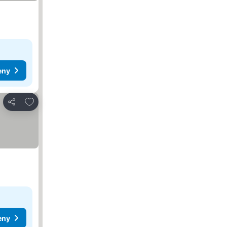
eny
Dodaj do ulubionych
Udostępnij
eny