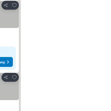
Dodaj do ulubionych
Udostępnij
eny
Dodaj do ulubionych
Udostępnij