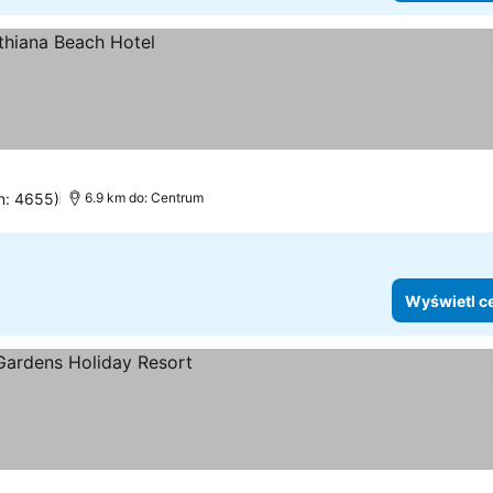
n: 4655)
6.9 km do: Centrum
Wyświetl c