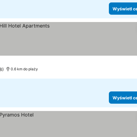
Wyświetl c
8)
0.6 km do plaży
Wyświetl c