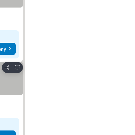
eny
Dodaj do ulubionych
Udostępnij