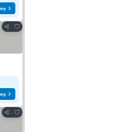
eny
Dodaj do ulubionych
Udostępnij
eny
Dodaj do ulubionych
Udostępnij