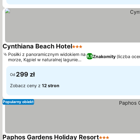
Cynthiana Beach Hotel
3 Kategoria
Posiłki z panoramicznym widokiem na
Znakomity
(liczba oce
8,5
morze, Kąpiel w naturalnej lagunie
morskiej
299 zł
Od
Zobacz ceny z
12 stron
Popularny obiekt
Paphos Gardens Holiday Resort