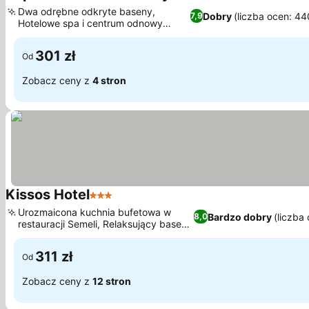
3 Kategoria
Dwa odrębne odkryte baseny,
Dobry
(liczba ocen: 44
7,9
Hotelowe spa i centrum odnowy
biologicznej
301 zł
Od
Zobacz ceny z
4 stron
Kissos Hotel
3 Kategoria
Urozmaicona kuchnia bufetowa w
Bardzo dobry
(liczba
8,0
restauracji Semeli, Relaksujący basen
w stylu laguny
311 zł
Od
Zobacz ceny z
12 stron