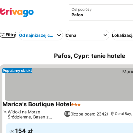
Cel podróży
Filtry
Od najniższej ceny
Cena
Lokalizacj
Pafos, Cypr: tanie hotele
Popularny obiekt
Marica's Boutique Hotel
3 Kategoria
Widoki na Morze
(liczba ocen: 2342)
5,5
Coral Bay,
Śródziemne, Basen z
leżakami
154 zł
Od