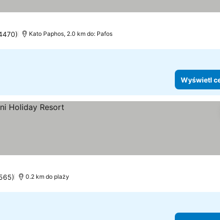
 4470)
Kato Paphos, 2.0 km do: Pafos
Wyświetl c
3565)
0.2 km do plaży