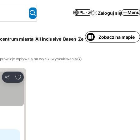
PL · zł
Menu
Zaloguj się
Zobacz na mapie
 centrum miasta
All inclusive
Basen
Ze śniadaniem
Śniadanie i k
 prowizje wpływają na wyniki wyszukiwania
Dodaj do ulubionych
Udostępnij