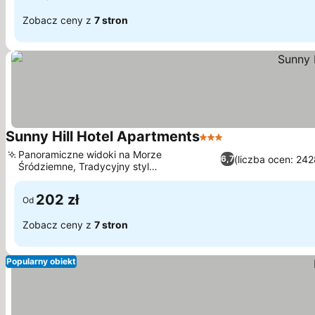
Zobacz ceny z
7 stron
Sunny Hill Hotel Apartments
3 Kategoria
Panoramiczne widoki na Morze
(liczba ocen: 242
6,7
Śródziemne, Tradycyjny styl
architektoniczny Cyklad
202 zł
Od
Zobacz ceny z
7 stron
Popularny obiekt