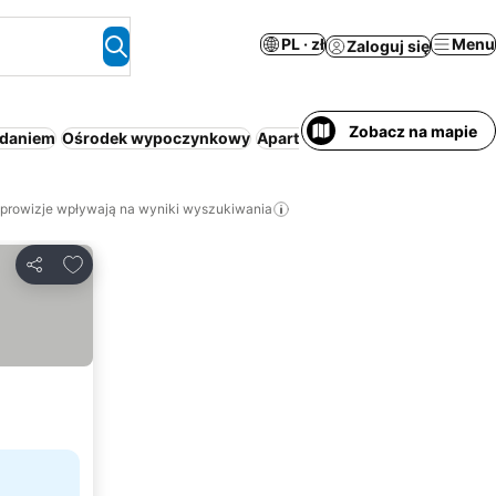
PL · zł
Menu
Zaloguj się
Zobacz na mapie
adaniem
Ośrodek wypoczynkowy
Aparthotel
Śniadanie i kolacja
 prowizje wpływają na wyniki wyszukiwania
Dodaj do ulubionych
Udostępnij