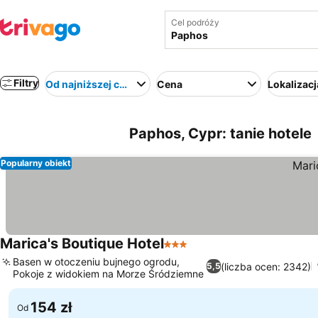
Cel podróży
Filtry
Od najniższej ceny
Cena
Lokalizacj
Paphos, Cypr: tanie hotele
Popularny obiekt
Marica's Boutique Hotel
3 Kategoria
Basen w otoczeniu bujnego ogrodu,
(liczba ocen: 2342)
5,5
Pokoje z widokiem na Morze Śródziemne
154 zł
Od