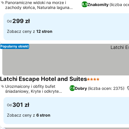
Panoramiczne widoki na morze i
Znakomity
(liczba oc
8,5
zachody słońca, Naturalna laguna
morska do pływania
299 zł
Od
Zobacz ceny z
12 stron
Popularny obiekt
Latchi Escape Hotel and Suites
4 Kategoria
Urozmaicony i obfity bufet
Dobry
(liczba ocen: 2375)
7,9
śniadaniowy, Kryte i odkryte
baseny
301 zł
Od
Zobacz ceny z
6 stron