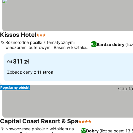
Kissos Hotel
3 Kategoria
Różnorodne posiłki z tematycznymi
Bardzo dobry
(li
8,0
wieczorami bufetowymi, Basen w kształcie
laguny ze strefami ciszy
311 zł
Od
Zobacz ceny z
11 stron
Popularny obiekt
Capital Coast Resort & Spa
4 Kategoria
Nowoczesne pokoje z widokiem na
Dobry
(liczba ocen: 13 
7,7