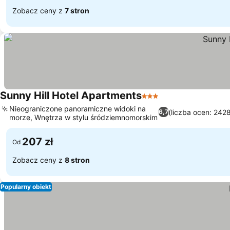
Zobacz ceny z
7 stron
Sunny Hill Hotel Apartments
3 Kategoria
Nieograniczone panoramiczne widoki na
(liczba ocen: 242
6,7
morze, Wnętrza w stylu śródziemnomorskim
207 zł
Od
Zobacz ceny z
8 stron
Popularny obiekt