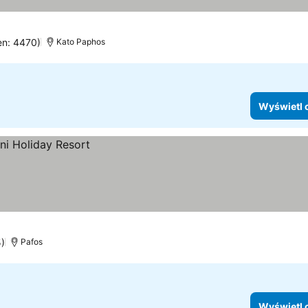
en: 4470)
Kato Paphos
Wyświetl 
5)
Pafos
Wyświetl 