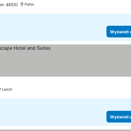
en: 4655)
Pafos
Wyświetl 
Latchi
Wyświetl 