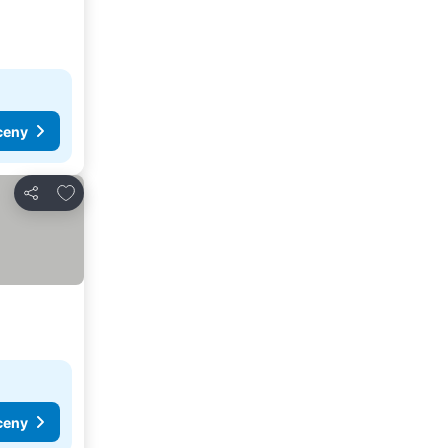
ceny
Dodaj do ulubionych
Udostępnij
ceny