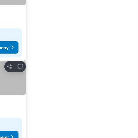
ceny
Dodaj do ulubionych
Udostępnij
ceny