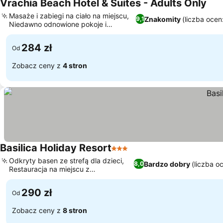
Vrachia Beach Hotel & Suites - Adults Only
Masaże i zabiegi na ciało na miejscu,
Znakomity
(liczba ocen
9,1
Niedawno odnowione pokoje i
apartamenty
284 zł
Od
Zobacz ceny z
4 stron
Basilica Holiday Resort
3 Kategoria
Odkryty basen ze strefą dla dzieci,
Bardzo dobry
(liczba o
8,0
Restauracja na miejscu z
różnorodnymi opcjami
290 zł
Od
Zobacz ceny z
8 stron