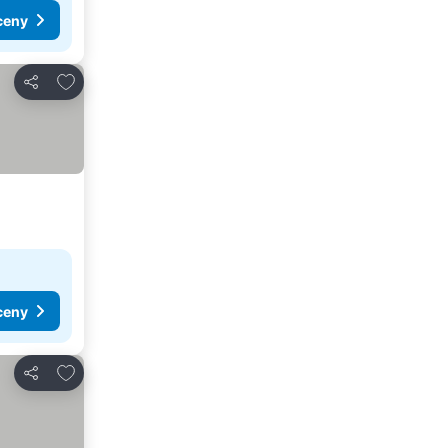
ceny
Dodaj do ulubionych
Udostępnij
ceny
Dodaj do ulubionych
Udostępnij