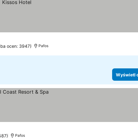
czba ocen: 3947)
Pafos
Wyświetl 
587)
Pafos