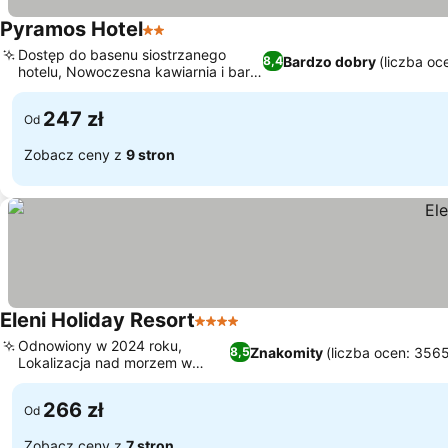
Pyramos Hotel
2 Kategoria
Dostęp do basenu siostrzanego
Bardzo dobry
(liczba oc
8,4
hotelu, Nowoczesna kawiarnia i bar
na chodniku
247 zł
Od
Zobacz ceny z
9 stron
Eleni Holiday Resort
4 Kategoria
Odnowiony w 2024 roku,
Znakomity
(liczba ocen: 356
8,5
Lokalizacja nad morzem w
Chlorakas
266 zł
Od
Zobacz ceny z
7 stron