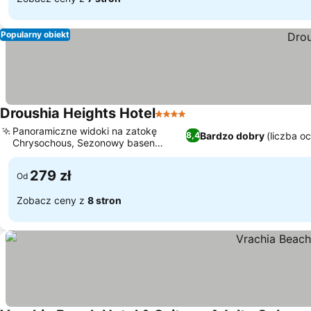
Popularny obiekt
Droushia Heights Hotel
4 Kategoria
Panoramiczne widoki na zatokę
Bardzo dobry
(liczba o
8,4
Chrysochous, Sezonowy basen
infinity z widokiem
279 zł
Od
Zobacz ceny z
8 stron