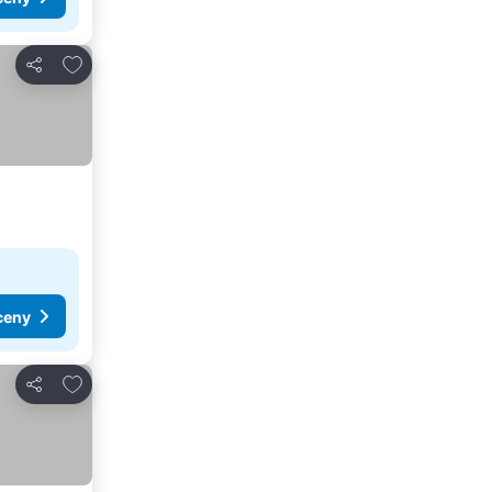
Dodaj do ulubionych
Udostępnij
ceny
Dodaj do ulubionych
Udostępnij