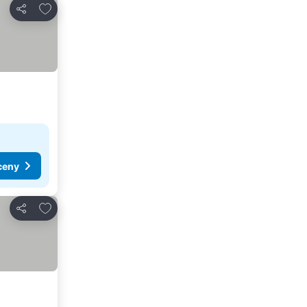
Dodaj do ulubionych
Udostępnij
ceny
Dodaj do ulubionych
Udostępnij