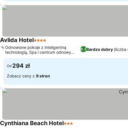
Avlida Hotel
4 Kategoria
Odnowione pokoje z inteligentną
Bardzo dobry
(liczba
8,3
technologią, Spa i centrum odnowy
biologicznej na miejscu
294 zł
Od
Zobacz ceny z
9 stron
Cynthiana Beach Hotel
3 Kategoria