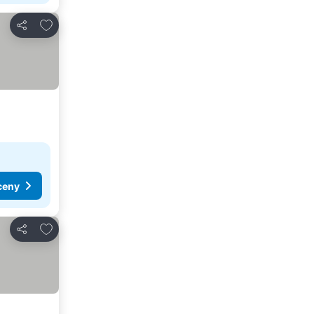
Dodaj do ulubionych
Udostępnij
ceny
Dodaj do ulubionych
Udostępnij