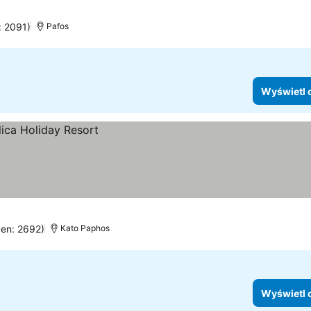
: 2091)
Pafos
Wyświetl 
cen: 2692)
Kato Paphos
Wyświetl 