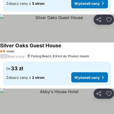
Zobacz ceny z
5 stron
Wyświetl ceny
Udostępni
Do
Silver Oaks Guest House
Hotel
2 Kategoria
/
Patong Beach, 8.9 km do: Phuket-miasto
Brak oceny
33 zł
Od
Zobacz ceny z
2 stron
Wyświetl ceny
Udostępni
Do