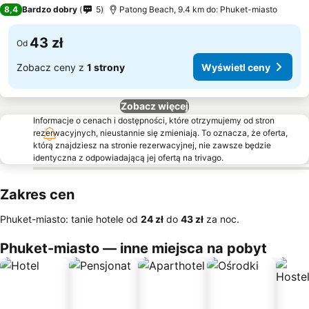
2 Kategoria
8,4
Bardzo dobry
5
Patong Beach, 9.4 km do: Phuket-miasto
43 zł
Od
Zobacz ceny z
1 strony
Wyświetl ceny
Zobacz więcej
Informacje o cenach i dostępności, które otrzymujemy od stron
rezerwacyjnych, nieustannie się zmieniają. To oznacza, że oferta,
którą znajdziesz na stronie rezerwacyjnej, nie zawsze będzie
identyczna z odpowiadającą jej ofertą na trivago.
Zakres cen
Phuket-miasto: tanie hotele od
‎24 zł
do
‎43 zł
za noc.
Phuket-miasto — inne miejsca na pobyt