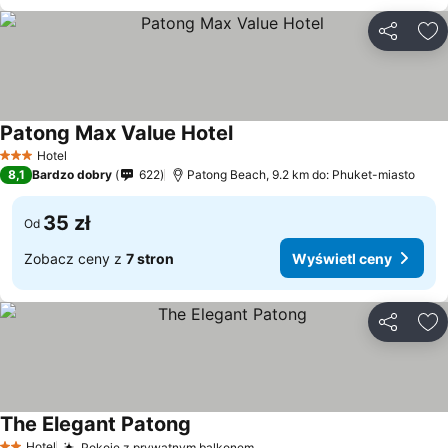
Udostępni
Do
Patong Max Value Hotel
Hotel
3 Kategoria
8,1
Bardzo dobry
622
Patong Beach, 9.2 km do: Phuket-miasto
35 zł
Od
Zobacz ceny z
7 stron
Wyświetl ceny
Udostępni
Do
The Elegant Patong
Hotel
Pokoje z prywatnym balkonem