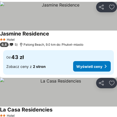
Udostępni
Do
Jasmine Residence
Hotel
2 Kategoria
6,8
5
Patong Beach, 9.0 km do: Phuket-miasto
43 zł
Od
Zobacz ceny z
2 stron
Wyświetl ceny
Udostępni
Do
La Casa Residencies
Hotel