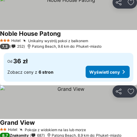
Udostępni
Do
Noble House Patong
Hotel
Unikalny wystrój pokoi z balkonem
3 Kategoria
7,3
252
Patong Beach, 9.6 km do: Phuket-miasto
36 zł
Od
Zobacz ceny z
6 stron
Wyświetl ceny
Udostępni
Do
Grand View
Hotel
Pokoje z widokiem na las lub morze
2 Kategoria
8,7
Znakomity
687
Patong Beach, 8.9 km do: Phuket-miasto