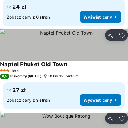
24 zł
Od
Zobacz ceny z
6 stron
Wyświetl ceny
Udostępni
Do
Naptel Phuket Old Town
Hotel
3 Kategoria
8,9
Znakomity
181
1.0 km do: Centrum
27 zł
Od
Zobacz ceny z
3 stron
Wyświetl ceny
Udostępni
Do