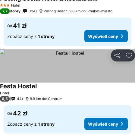
Hotel
3 Kategoria
7,7
Dobry
324
Patong Beach, 9.8 km do: Phuket-miasto
41 zł
Od
Zobacz ceny z
1 strony
Wyświetl ceny
Udostępni
Do
Festa Hostel
Hotel
6,5
44
9.9 km do: Centrum
42 zł
Od
Zobacz ceny z
1 strony
Wyświetl ceny