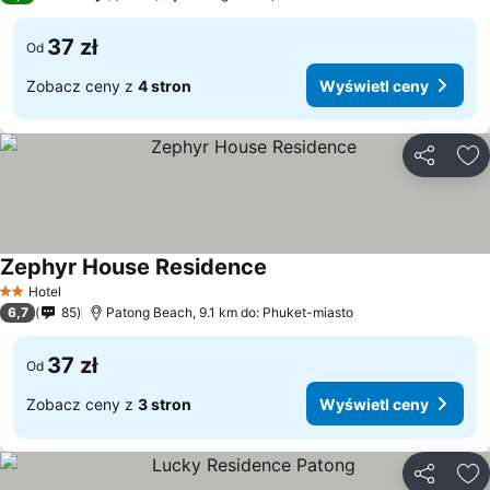
37 zł
Od
Zobacz ceny z
4 stron
Wyświetl ceny
Udostępni
Do
Zephyr House Residence
Hotel
2 Kategoria
6,7
85
Patong Beach, 9.1 km do: Phuket-miasto
37 zł
Od
Zobacz ceny z
3 stron
Wyświetl ceny
Udostępni
Do