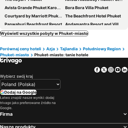
Avista Grande Phuket Karon - MGallery
Bora Bora Villa Phuket
Courtyard by Marriott Phuket Town
The Beachfront Hotel Phuket
Panwaburi Beachfront Resort
Andamantra Resort and Villa Phuket
Novotel Phuket City Phokeethra
HOMA Phuket Town
Wyświetl wszystkie pobyty w Phuket-miasto
Bandara Beach Resort, Phuket
Wyndham Sea Pearl Resort Phuket
Porównaj ceny hoteli
Azja
Tajlandia
Południowy Region
Wyndham La Vita Rawai Phuket
Intercontinental Hotels Phuket Resort By Ihg
Phuket-miasto
Phuket-miasto: tanie hotele
Quality Beach Resorts and Spa Patong
Vignette Collection Dinso Resort & Villas Phuket By Ihg
Panwa Beach Side Beachfront
Hotel Tide Phuket
Facebook
Twitter
Insta
Yo
Hotel Clover Patong Phuket
Craft Resort & Villas
Wybierz swój kraj
Surin Sunset Hotel
Diamond Resort Phuket
Lub Sbuy Hostel
Seabed Grand Hotel Phuket
Dodaj na Google
Łatwo znajdź nasze wyniki: dodaj
Arch39 Phuket Beach Front
Pearl Hotel Phuket
trivago jako preferowane źródło na
Wyndham Grand Phuket Kalim Bay
Clarian Hotel Beach Patong
Google.
Firma
SKYVIEW Resort Phuket Patong Beach
Lalynn Resort & Villas
Kana Triple L Hotel Phuket普吉岛卡娜3L酒店
Shanti Lodge Phuket
Nasze produkty