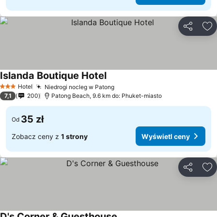
Udostępni
Do
Islanda Boutique Hotel
Hotel
Niedrogi nocleg w Patong
3 Kategoria
7,1
200
Patong Beach, 9.6 km do: Phuket-miasto
35 zł
Od
Zobacz ceny z
1 strony
Wyświetl ceny
Udostępni
Do
D's Corner & Guesthouse