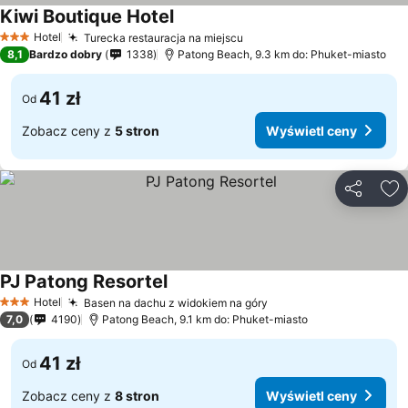
Kiwi Boutique Hotel
Hotel
Turecka restauracja na miejscu
3 Kategoria
8,1
Bardzo dobry
1338
Patong Beach, 9.3 km do: Phuket-miasto
41 zł
Od
Zobacz ceny z
5 stron
Wyświetl ceny
Udostępni
Do
PJ Patong Resortel
Hotel
Basen na dachu z widokiem na góry
3 Kategoria
7,0
4190
Patong Beach, 9.1 km do: Phuket-miasto
41 zł
Od
Zobacz ceny z
8 stron
Wyświetl ceny