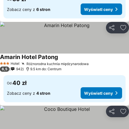
Zobacz ceny z
6 stron
Wyświetl ceny
Udostępni
Do
Amarin Hotel Patong
Hotel
Różnorodna kuchnia międzynarodowa
3 Kategoria
6,5
942
9.5 km do: Centrum
40 zł
Od
Zobacz ceny z
4 stron
Wyświetl ceny
Udostępni
Do