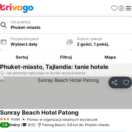
Ulubione
Zaloguj
Me
Cel podróży
Phuket-miasto
Przyjazd/wyjazd
Goście i pokoje
Wybierz daty
2 gości, 1 pokój.
Sortuj
Filtruj
Mapa
Phuket-miasto, Tajlandia: tanie hotele
Jak prowizje wpływają na wyniki wyszukiwania
Udostępni
Do
Sunray Beach Hotel Patong
Hotel
Pomoc w organizacji lokalnych wycieczek
3 Kategoria
7,6
Dobry
610
Patong Beach, 9.6 km do: Phuket-miasto