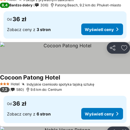
2 Kategoria
8,4
Bardzo dobry
306
Patong Beach, 9.2 km do: Phuket-miasto
36 zł
Od
Zobacz ceny z
3 stron
Wyświetl ceny
Udostępni
Do
Cocoon Patong Hotel
Hotel
Indyjskie rzemiosło spotyka tajską sztukę
3 Kategoria
7,2
580
9.6 km do: Centrum
36 zł
Od
Zobacz ceny z
6 stron
Wyświetl ceny