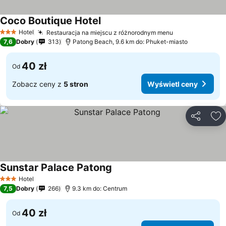
Coco Boutique Hotel
Hotel
Restauracja na miejscu z różnorodnym menu
3 Kategoria
7,6
Dobry
313
Patong Beach, 9.6 km do: Phuket-miasto
40 zł
Od
Zobacz ceny z
5 stron
Wyświetl ceny
Udostępni
Do
Sunstar Palace Patong
Hotel
3 Kategoria
7,5
Dobry
266
9.3 km do: Centrum
40 zł
Od