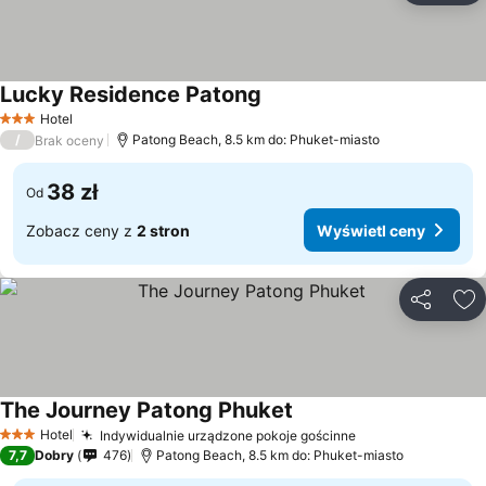
Lucky Residence Patong
Hotel
3 Kategoria
/
Patong Beach, 8.5 km do: Phuket-miasto
Brak oceny
38 zł
Od
Zobacz ceny z
2 stron
Wyświetl ceny
Udostępni
Do
The Journey Patong Phuket
Hotel
Indywidualnie urządzone pokoje gościnne
3 Kategoria
7,7
Dobry
476
Patong Beach, 8.5 km do: Phuket-miasto