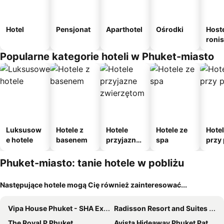
Hotel
Pensjonat
Aparthotel
Ośrodki
Host
roni
Popularne kategorie hoteli w Phuket-miasto
Luksusow
Hotele z
Hotele
Hotele ze
Hote
e hotele
basenem
przyjazne
spa
przy 
zwierzęto
m
Phuket-miasto: tanie hotele w pobliżu
Następujące hotele mogą Cię również zainteresować...
Vipa House Phuket - SHA Extra Plus
Radisson Resort and Suites Phuket
The Royal P Phuket
Avista Hideaway Phuket Patong - MGallery