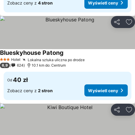
Zobacz ceny z
4 stron
Wyświetl ceny
Udostępni
Do
Blueskyhouse Patong
Hotel
Lokalna sztuka uliczna po drodze
3 Kategoria
6,9
624
10.1 km do: Centrum
40 zł
Od
Zobacz ceny z
2 stron
Wyświetl ceny
Udostępni
Do