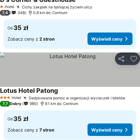
Hotel
Cichy zakątek na tętniącej życiem ulicy
1 Kategoria
7,4
348
0.8 km do: Centrum
35 zł
Od
Zobacz ceny z
2 stron
Wyświetl ceny
Udostępni
Do
Lotus Hotel Patong
Hotel
Dedykowana pomoc w organizacji wycieczek i biletów
3 Kategoria
7,7
Dobry
980
9.1 km do: Centrum
35 zł
Od
Zobacz ceny z
7 stron
Wyświetl ceny