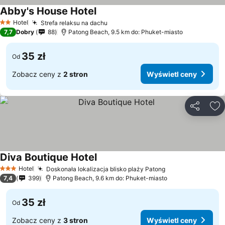
Abby's House Hotel
Hotel
Strefa relaksu na dachu
2 Kategoria
7,7
Dobry
88
Patong Beach, 9.5 km do: Phuket-miasto
35 zł
Od
Zobacz ceny z
2 stron
Wyświetl ceny
Udostępni
Do
Diva Boutique Hotel
Hotel
Doskonała lokalizacja blisko plaży Patong
3 Kategoria
7,4
399
Patong Beach, 9.6 km do: Phuket-miasto
35 zł
Od
Zobacz ceny z
3 stron
Wyświetl ceny