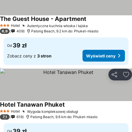
The Guest House - Apartment
Hotel
Autentyczna kuchnia włoska i tajska
3 Kategoria
6,9
409
Patong Beach, 9.2 km do: Phuket-miasto
39 zł
Od
Zobacz ceny z
3 stron
Wyświetl ceny
Udostępni
Do
Hotel Tanawan Phuket
Hotel
Wygoda kompleksowej obsługi
3 Kategoria
7,1
619
Patong Beach, 9.6 km do: Phuket-miasto
39 zł
Od