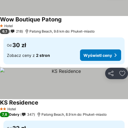
Wow Boutique Patong
Hotel
1 Kategoria
6,1
218
Patong Beach, 9.6 km do: Phuket-miasto
30 zł
Od
Zobacz ceny z
2 stron
Wyświetl ceny
Udostępni
Do
KS Residence
Hotel
2 Kategoria
7,8
Dobry
347
Patong Beach, 8.9 km do: Phuket-miasto