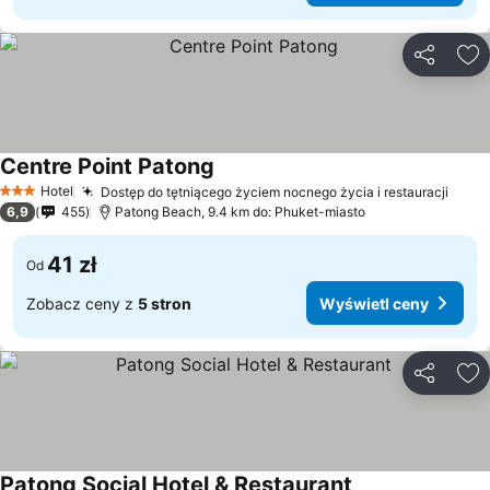
Udostępni
Do
Centre Point Patong
Hotel
Dostęp do tętniącego życiem nocnego życia i restauracji
3 Kategoria
6,9
455
Patong Beach, 9.4 km do: Phuket-miasto
41 zł
Od
Zobacz ceny z
5 stron
Wyświetl ceny
Udostępni
Do
Patong Social Hotel & Restaurant