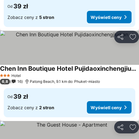
39 zł
Od
Zobacz ceny z
5 stron
Wyświetl ceny
Udostępni
Do
Chen Inn Boutique Hotel Pujidaoxinchengjiudian
Hotel
3 Kategoria
6,8
16
Patong Beach, 9.1 km do: Phuket-miasto
39 zł
Od
Zobacz ceny z
2 stron
Wyświetl ceny
Udostępni
Do