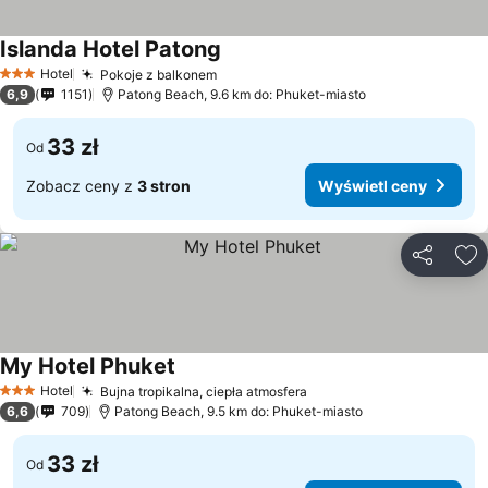
Islanda Hotel Patong
Hotel
Pokoje z balkonem
3 Kategoria
6,9
1151
Patong Beach, 9.6 km do: Phuket-miasto
33 zł
Od
Zobacz ceny z
3 stron
Wyświetl ceny
Udostępni
Do
My Hotel Phuket
Hotel
Bujna tropikalna, ciepła atmosfera
3 Kategoria
6,6
709
Patong Beach, 9.5 km do: Phuket-miasto
33 zł
Od