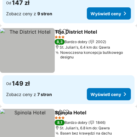
147 zł
Od
Zobacz ceny z
9 stron
Wyświetl ceny
The District Hotel
Udostępnij
Dodaj do ulubionych
3 Kategoria
8,3
Bardzo dobry
2002
St. Julian's, 6.4 km do: Qawra
Nowoczesna koncepcja butikowego
designu
149 zł
Od
Zobacz ceny z
7 stron
Wyświetl ceny
Spinola Hotel
Udostępnij
Dodaj do ulubionych
3 Kategoria
8,1
Bardzo dobry
1846
St. Julian's, 6.8 km do: Qawra
Basen bez krawędzi na dachu