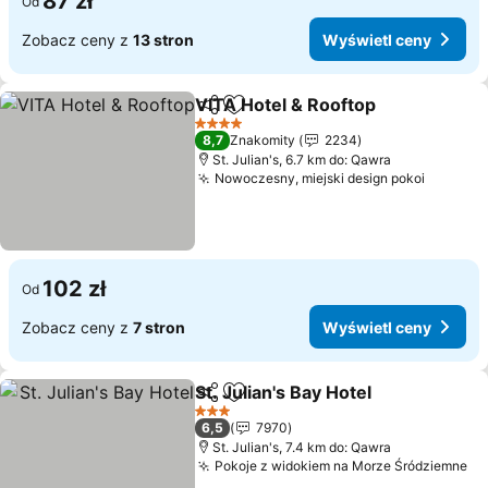
87 zł
Od
Zobacz ceny z
13 stron
Wyświetl ceny
VITA Hotel & Rooftop
Udostępnij
Dodaj do ulubionych
4 Kategoria
8,7
Znakomity
2234
St. Julian's, 6.7 km do: Qawra
Nowoczesny, miejski design pokoi
102 zł
Od
Zobacz ceny z
7 stron
Wyświetl ceny
St. Julian's Bay Hotel
Udostępnij
Dodaj do ulubionych
3 Kategoria
6,5
7970
St. Julian's, 7.4 km do: Qawra
Pokoje z widokiem na Morze Śródziemne