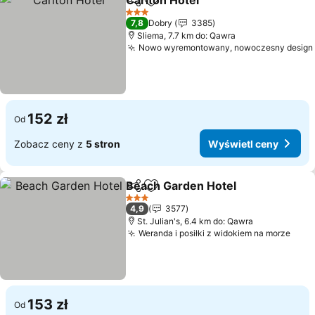
Carlton Hotel
Udostępnij
Dodaj do ulubionych
3 Kategoria
7,8
Dobry
3385
Sliema, 7.7 km do: Qawra
Nowo wyremontowany, nowoczesny design
152 zł
Od
Zobacz ceny z
5 stron
Wyświetl ceny
Beach Garden Hotel
Udostępnij
Dodaj do ulubionych
3 Kategoria
4,9
3577
St. Julian's, 6.4 km do: Qawra
Weranda i posiłki z widokiem na morze
153 zł
Od