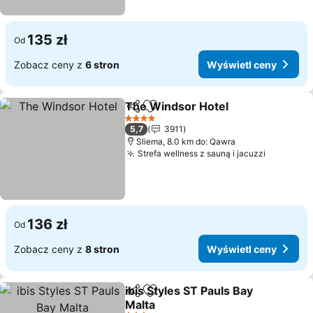
135 zł
Od
Zobacz ceny z
6 stron
Wyświetl ceny
The Windsor Hotel
Udostępnij
Dodaj do ulubionych
4 Kategoria
5,7
3911
Sliema, 8.0 km do: Qawra
Strefa wellness z sauną i jacuzzi
136 zł
Od
Zobacz ceny z
8 stron
Wyświetl ceny
ibis Styles ST Pauls Bay
Udostępnij
Dodaj do ulubionych
Malta