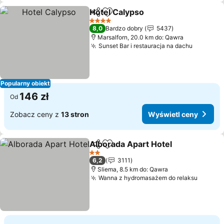
Hotel Calypso
Udostępnij
Dodaj do ulubionych
4 Kategoria
8,0
Bardzo dobry
5437
Marsalforn, 20.0 km do: Qawra
Sunset Bar i restauracja na dachu
Popularny obiekt
146 zł
Od
Zobacz ceny z
13 stron
Wyświetl ceny
Alborada Apart Hotel
Udostępnij
Dodaj do ulubionych
2 Kategoria
6,2
3111
Sliema, 8.5 km do: Qawra
Wanna z hydromasażem do relaksu