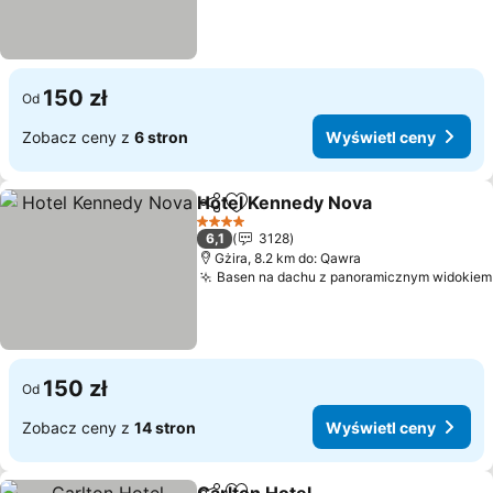
150 zł
Od
Zobacz ceny z
6 stron
Wyświetl ceny
Hotel Kennedy Nova
Udostępnij
Dodaj do ulubionych
4 Kategoria
6,1
3128
Gżira, 8.2 km do: Qawra
Basen na dachu z panoramicznym widokiem
150 zł
Od
Zobacz ceny z
14 stron
Wyświetl ceny