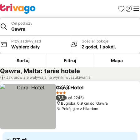
Ulubione
Zaloguj
Me
Cel podróży
Qawra
Przyjazd/wyjazd
Goście i pokoje
Wybierz daty
2 gości, 1 pokój.
Sortuj
Filtruj
Mapa
Qawra, Malta: tanie hotele
Jak prowizje wpływają na wyniki wyszukiwania
Coral Hotel
Udostępnij
Dodaj do ulubionych
3 Kategoria
7,3
2245
Bugibba, 0.9 km do: Qawra
Pokój gier z bilardem