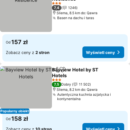
3 Kategoria
7,4
1246
Sliema, 8.5 km do: Qawra
Basen na dachu i taras
157 zł
Od
Zobacz ceny z
2 stron
Wyświetl ceny
Bayview Hotel by ST
Udostępnij
Dodaj do ulubionych
Hotels
3 Kategoria
7,5
Dobry
11 502
Sliema, 8.2 km do: Qawra
Autentyczna kuchnia azjatycka i
kontynentalna
Popularny obiekt
158 zł
Od
Zobacz ceny z
10 stron
Wyświetl ceny