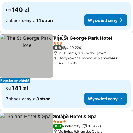
140 zł
Od
Zobacz ceny z
14 stron
Wyświetl ceny
The St George Park Hotel
Udostępnij
Dodaj do ulubionych
3 Kategoria
5,6
10 220
St. Julian's, 6.6 km do: Qawra
Dedykowana pomoc w planowaniu
wycieczek
Popularny obiekt
141 zł
Od
Zobacz ceny z
8 stron
Wyświetl ceny
Solana Hotel & Spa
Udostępnij
Dodaj do ulubionych
4 Kategoria
8,6
Znakomity
16 477
Mellieħa, 5.5 km do: Qawra