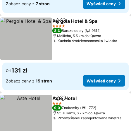
Zobacz ceny z
7 stron
Wyświetl ceny
Pergola Hotel & Spa
Udostępnij
Dodaj do ulubionych
4 Kategoria
8,3
Bardzo dobry
9612
Mellieħa, 5.5 km do: Qawra
Kuchnia śródziemnomorska i włoska
131 zł
Od
Zobacz ceny z
15 stron
Wyświetl ceny
Aste Hotel
Udostępnij
Dodaj do ulubionych
3 Kategoria
9,0
Znakomity
1772
St. Julian's, 6.7 km do: Qawra
Przemyślanie zaprojektowane wnętrza