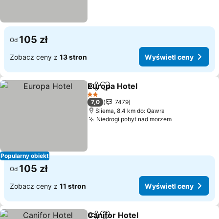
105 zł
Od
Zobacz ceny z
13 stron
Wyświetl ceny
Europa Hotel
Udostępnij
Dodaj do ulubionych
2 Kategoria
7,0
7479
Sliema, 8.4 km do: Qawra
Niedrogi pobyt nad morzem
Popularny obiekt
105 zł
Od
Zobacz ceny z
11 stron
Wyświetl ceny
Canifor Hotel