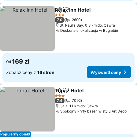
Relax Inn Hotel
Udostępnij
Dodaj do ulubionych
3 Kategoria
7,0
2690
St. Paul's Bay, 0.8 km do: Qawra
Doskonała lokalizacja w Bugibbie
169 zł
Od
Zobacz ceny z
16 stron
Wyświetl ceny
Topaz Hotel
Udostępnij
Dodaj do ulubionych
3 Kategoria
7,4
7092
Qala, 1.1 km do: Qawra
Spokojny kryty basen w stylu Art Deco
Popularny obiekt