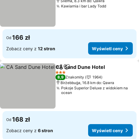
Sliema, 8.3 km do: Qawra
Kawiarnia i bar Lady Todd
166 zł
Od
Zobacz ceny z
12 stron
Wyświetl ceny
CA Sand Dune Hotel
Udostępnij
Dodaj do ulubionych
3 Kategoria
8,9
Znakomity
1964
Birżebbuġa, 16.8 km do: Qawra
Pokoje Superior Deluxe z widokiem na
ocean
168 zł
Od
Zobacz ceny z
6 stron
Wyświetl ceny