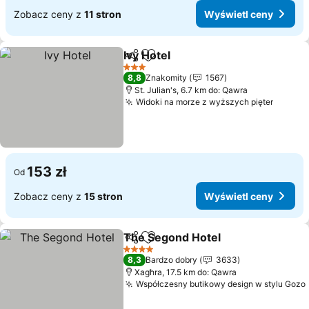
Zobacz ceny z
11 stron
Wyświetl ceny
Ivy Hotel
Udostępnij
Dodaj do ulubionych
3 Kategoria
8,8
Znakomity
1567
St. Julian's, 6.7 km do: Qawra
Widoki na morze z wyższych pięter
153 zł
Od
Zobacz ceny z
15 stron
Wyświetl ceny
The Segond Hotel
Udostępnij
Dodaj do ulubionych
4 Kategoria
8,3
Bardzo dobry
3633
Xagħra, 17.5 km do: Qawra
Współczesny butikowy design w stylu Gozo