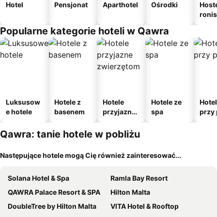
Hotel
Pensjonat
Aparthotel
Ośrodki
Host
roni
Popularne kategorie hoteli w Qawra
Luksusow
Hotele z
Hotele
Hotele ze
Hote
e hotele
basenem
przyjazne
spa
przy 
zwierzęto
m
Qawra: tanie hotele w pobliżu
Następujące hotele mogą Cię również zainteresować...
Solana Hotel & Spa
Ramla Bay Resort
QAWRA Palace Resort & SPA
Hilton Malta
DoubleTree by Hilton Malta
VITA Hotel & Rooftop