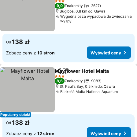
3 Kategoria
9,0
Znakomity
2627
Bugibba, 0.8 km do: Qawra
Wygodna baza wypadowa do zwiedzania
wyspy
138 zł
Od
Zobacz ceny z
10 stron
Wyświetl ceny
Mayflower Hotel Malta
Udostępnij
Dodaj do ulubionych
3 Kategoria
8,6
Znakomity
9083
St. Paul's Bay, 0.5 km do: Qawra
Bliskość Malta National Aquarium
Popularny obiekt
138 zł
Od
Zobacz ceny z
12 stron
Wyświetl ceny