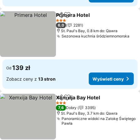
Primera Hotel
Udostępnij
Dodaj do ulubionych
3 Kategoria
6,0
2281
St. Paul's Bay, 0.8 km do: Qawra
Sezonowa kuchnia śródziemnomorska
139 zł
Od
Zobacz ceny z
13 stron
Wyświetl ceny
Xemxija Bay Hotel
Udostępnij
Dodaj do ulubionych
3 Kategoria
7,6
Dobry
3395
St. Paul's Bay, 3.7 km do: Qawra
Panoramiczne widoki na Zatokę Świętego
Pawła