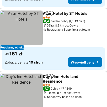
Azur Hotel by ST Hotels
Udostępnij
Dodaj do ulubionych
3 Kategoria
8,4
Bardzo dobry
13 375
Gżira, 8.2 km do: Qawra
Restauracja Sapphire z bufetem
Popularny obiekt
161 zł
Od
Zobacz ceny z
10 stron
Wyświetl ceny
Day's Inn Hotel and
Udostępnij
Dodaj do ulubionych
Residence
3 Kategoria
7,7
Dobry
1249
Sliema, 8.6 km do: Qawra
Sezonowy basen na dachu