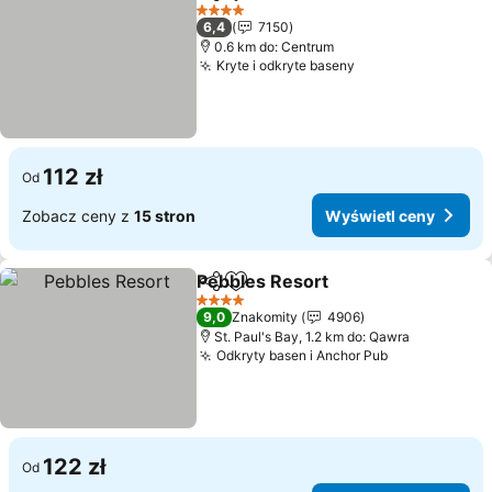
Udostępnij
Dodaj do ulubionych
4 Kategoria
6,4
7150
0.6 km do: Centrum
Kryte i odkryte baseny
112 zł
Od
Zobacz ceny z
15 stron
Wyświetl ceny
Pebbles Resort
Udostępnij
Dodaj do ulubionych
4 Kategoria
9,0
Znakomity
4906
St. Paul's Bay, 1.2 km do: Qawra
Odkryty basen i Anchor Pub
122 zł
Od