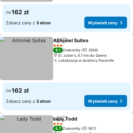
162 zł
Od
Zobacz ceny z
3 stron
Wyświetl ceny
Antoniel Suites
Udostępnij
Dodaj do ulubionych
3 Kategoria
9,1
Znakomity
2926
St. Julian's, 6.7 km do: Qawra
Lokalizacja w dzielnicy Paceville
162 zł
Od
Zobacz ceny z
3 stron
Wyświetl ceny
Lady Todd
Udostępnij
Dodaj do ulubionych
3 Kategoria
8,7
Znakomity
907