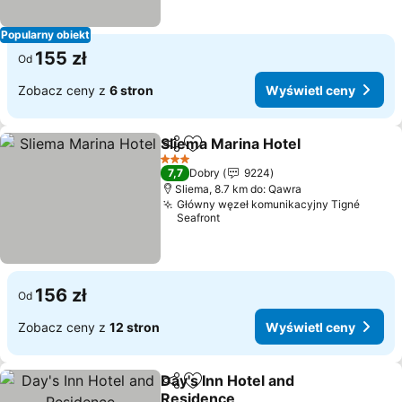
Popularny obiekt
155 zł
Od
Zobacz ceny z
6 stron
Wyświetl ceny
Sliema Marina Hotel
Udostępnij
Dodaj do ulubionych
3 Kategoria
7,7
Dobry
9224
Sliema, 8.7 km do: Qawra
Główny węzeł komunikacyjny Tigné
Seafront
156 zł
Od
Zobacz ceny z
12 stron
Wyświetl ceny
Day's Inn Hotel and
Udostępnij
Dodaj do ulubionych
Residence