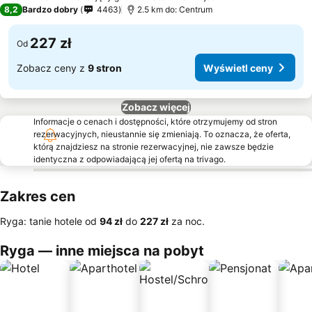
3 Kategoria
8,2
Bardzo dobry
4463
2.5 km do: Centrum
227 zł
Od
Zobacz ceny z
9 stron
Wyświetl ceny
Zobacz więcej
Informacje o cenach i dostępności, które otrzymujemy od stron
rezerwacyjnych, nieustannie się zmieniają. To oznacza, że oferta,
którą znajdziesz na stronie rezerwacyjnej, nie zawsze będzie
identyczna z odpowiadającą jej ofertą na trivago.
Zakres cen
Ryga: tanie hotele od
‎94 zł
do
‎227 zł
za noc.
Ryga — inne miejsca na pobyt