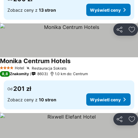
Zobacz ceny z
13 stron
Wyświetl ceny
Udostępni
Do
Monika Centrum Hotels
Hotel
Restauracja Sokrats
4 Kategoria
8,8
Znakomity
8603
1.0 km do: Centrum
201 zł
Od
Zobacz ceny z
10 stron
Wyświetl ceny
Udostępni
Do