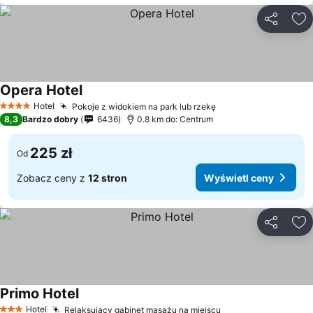
Udostępni
Do
Opera Hotel
Hotel
Pokoje z widokiem na park lub rzekę
4 Kategoria
8,3
Bardzo dobry
6436
0.8 km do: Centrum
225 zł
Od
Zobacz ceny z
12 stron
Wyświetl ceny
Udostępni
Do
Primo Hotel
Hotel
Relaksujący gabinet masażu na miejscu