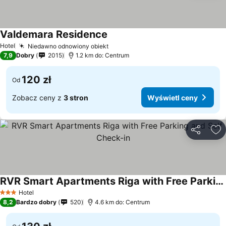
Valdemara Residence
Hotel
Niedawno odnowiony obiekt
7,9
Dobry
2015
1.2 km do: Centrum
120 zł
Od
Zobacz ceny z
3 stron
Wyświetl ceny
Udostępni
Do
RVR Smart Apartments Riga with Free Parking and Self Check-in
Hotel
3 Kategoria
8,2
Bardzo dobry
520
4.6 km do: Centrum