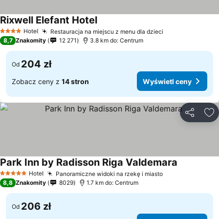
Rixwell Elefant Hotel
Hotel
Restauracja na miejscu z menu dla dzieci
4 Kategoria
8,7
Znakomity
12 271
3.8 km do: Centrum
204 zł
Od
Zobacz ceny z
14 stron
Wyświetl ceny
Udostępni
Do
Park Inn by Radisson Riga Valdemara
Hotel
Panoramiczne widoki na rzekę i miasto
5 Kategoria
8,8
Znakomity
8029
1.7 km do: Centrum
206 zł
Od