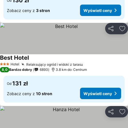
130 zł
Od
Zobacz ceny z
3 stron
Wyświetl ceny
Udostępni
Do
Best Hotel
Hotel
Relaksujący ogród i widoki z tarasu
3 Kategoria
8,0
Bardzo dobry
6893
3.8 km do: Centrum
131 zł
Od
Zobacz ceny z
10 stron
Wyświetl ceny
Udostępni
Do