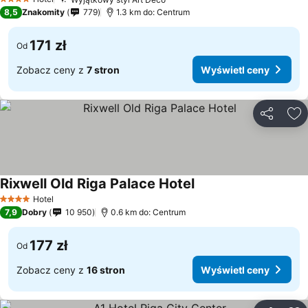
4 Kategoria
8,5
Znakomity
779
1.3 km do: Centrum
171 zł
Od
Zobacz ceny z
7 stron
Wyświetl ceny
Udostępni
Do
Rixwell Old Riga Palace Hotel
Hotel
4 Kategoria
7,9
Dobry
10 950
0.6 km do: Centrum
177 zł
Od
Zobacz ceny z
16 stron
Wyświetl ceny