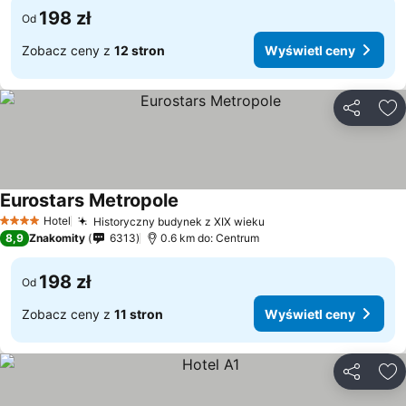
198 zł
Od
Zobacz ceny z
12 stron
Wyświetl ceny
Udostępni
Do
Eurostars Metropole
Hotel
Historyczny budynek z XIX wieku
4 Kategoria
8,9
Znakomity
6313
0.6 km do: Centrum
198 zł
Od
Zobacz ceny z
11 stron
Wyświetl ceny
Udostępni
Do