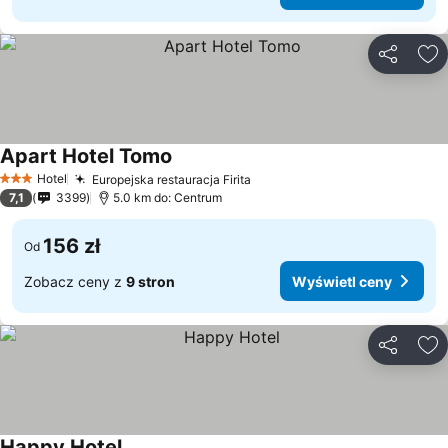
Udostępni
Do
Apart Hotel Tomo
Hotel
Europejska restauracja Firita
3 Kategoria
7,1
3399
5.0 km do: Centrum
156 zł
Od
Zobacz ceny z
9 stron
Wyświetl ceny
Udostępni
Do
Happy Hotel