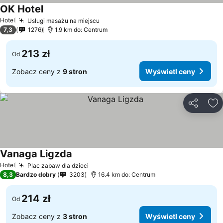
OK Hotel
Hotel
Usługi masażu na miejscu
7,3
1276
1.9 km do: Centrum
213 zł
Od
Zobacz ceny z
9 stron
Wyświetl ceny
Udostępni
Do
Vanaga Ligzda
Hotel
Plac zabaw dla dzieci
8,3
Bardzo dobry
3203
16.4 km do: Centrum
214 zł
Od
Zobacz ceny z
3 stron
Wyświetl ceny