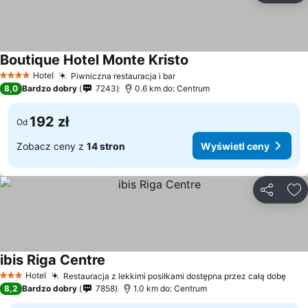
Boutique Hotel Monte Kristo
Hotel
Piwniczna restauracja i bar
4 Kategoria
8,0
Bardzo dobry
7243
0.6 km do: Centrum
192 zł
Od
Zobacz ceny z
14 stron
Wyświetl ceny
Udostępni
Do
ibis Riga Centre
Hotel
Restauracja z lekkimi posiłkami dostępna przez całą dobę
3 Kategoria
8,2
Bardzo dobry
7858
1.0 km do: Centrum