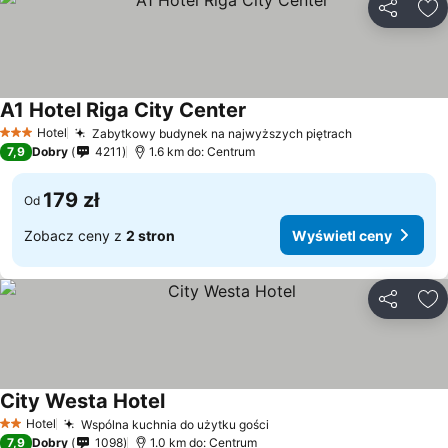
Udostępni
Do
A1 Hotel Riga City Center
Hotel
Zabytkowy budynek na najwyższych piętrach
3 Kategoria
7,9
Dobry
4211
1.6 km do: Centrum
179 zł
Od
Zobacz ceny z
2 stron
Wyświetl ceny
Udostępni
Do
City Westa Hotel
Hotel
Wspólna kuchnia do użytku gości
2 Kategoria
7,9
Dobry
1098
1.0 km do: Centrum