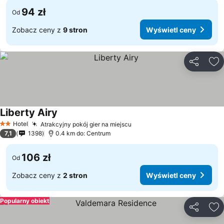
94 zł
Od
Zobacz ceny z
9 stron
Wyświetl ceny
Udostępni
Do
Liberty Airy
Hotel
Atrakcyjny pokój gier na miejscu
2 Kategoria
7,1
1398
0.4 km do: Centrum
106 zł
Od
Zobacz ceny z
2 stron
Wyświetl ceny
Popularny obiekt
Udostępni
Do