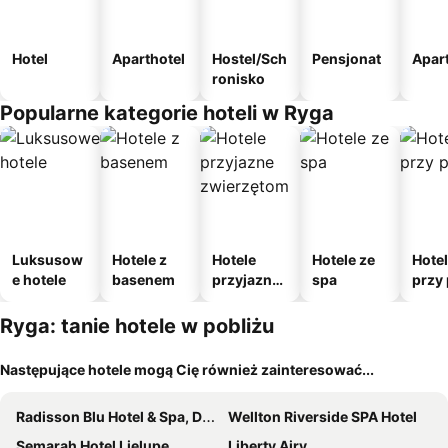
Hotel
Aparthotel
Hostel/Sch
Pensjonat
Apar
ronisko
Popularne kategorie hoteli w Ryga
Luksusow
Hotele z
Hotele
Hotele ze
Hote
e hotele
basenem
przyjazne
spa
przy 
zwierzęto
m
Ryga: tanie hotele w pobliżu
Następujące hotele mogą Cię również zainteresować...
Radisson Blu Hotel & Spa, Daugava Riga
Wellton Riverside SPA Hotel
Semarah Hotel Lielupe
Liberty Airy