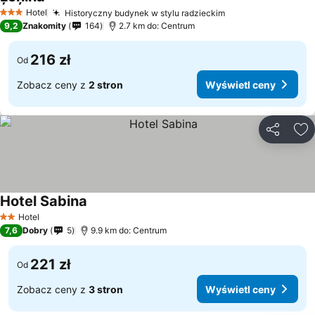
Hotel
Historyczny budynek w stylu radzieckim
3 Kategoria
9,2
Znakomity
164
2.7 km do: Centrum
216 zł
Od
Zobacz ceny z
2 stron
Wyświetl ceny
Udostępni
Do
Hotel Sabina
Hotel
2 Kategoria
7,6
Dobry
5
9.9 km do: Centrum
221 zł
Od
Zobacz ceny z
3 stron
Wyświetl ceny