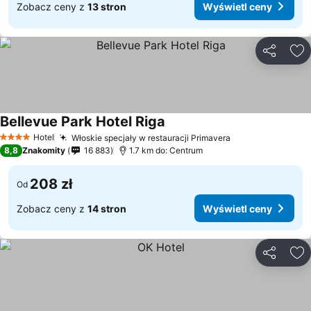
Zobacz ceny z
13 stron
Wyświetl ceny
Udostępni
Do
Bellevue Park Hotel Riga
Hotel
Włoskie specjały w restauracji Primavera
4 Kategoria
8,8
Znakomity
16 883
1.7 km do: Centrum
208 zł
Od
Zobacz ceny z
14 stron
Wyświetl ceny
Udostępni
Do