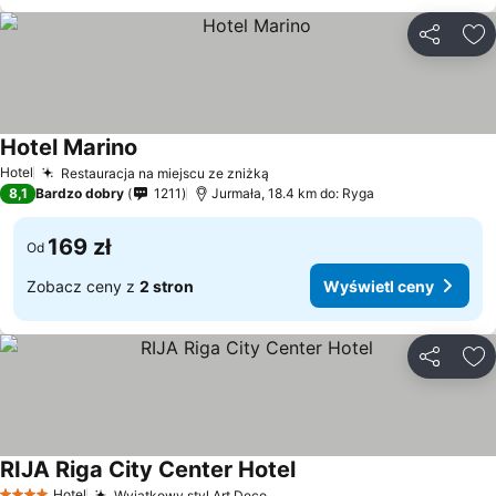
Udostępni
Do
Hotel Marino
Hotel
Restauracja na miejscu ze zniżką
8,1
Bardzo dobry
1211
Jurmała, 18.4 km do: Ryga
169 zł
Od
Zobacz ceny z
2 stron
Wyświetl ceny
Udostępni
Do
RIJA Riga City Center Hotel
Hotel
Wyjątkowy styl Art Deco