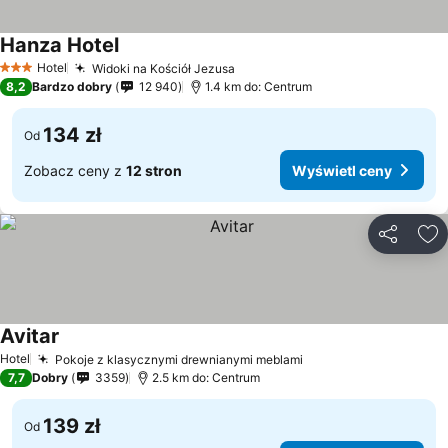
Hanza Hotel
Hotel
Widoki na Kościół Jezusa
3 Kategoria
8,2
Bardzo dobry
12 940
1.4 km do: Centrum
134 zł
Od
Zobacz ceny z
12 stron
Wyświetl ceny
Udostępni
Do
Avitar
Hotel
Pokoje z klasycznymi drewnianymi meblami
7,7
Dobry
3359
2.5 km do: Centrum
139 zł
Od