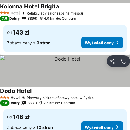
Kolonna Hotel Brigita
Hotel
Relaksujący salon i spa na miejscu
3 Kategoria
7,9
Dobry
3896
4.0 km do: Centrum
143 zł
Od
Zobacz ceny z
9 stron
Wyświetl ceny
Udostępni
Do
Dodo Hotel
Hotel
Pierwszy niskobudżetowy hotel w Rydze
3 Kategoria
7,8
Dobry
8831
2.5 km do: Centrum
146 zł
Od
Zobacz ceny z
10 stron
Wyświetl ceny