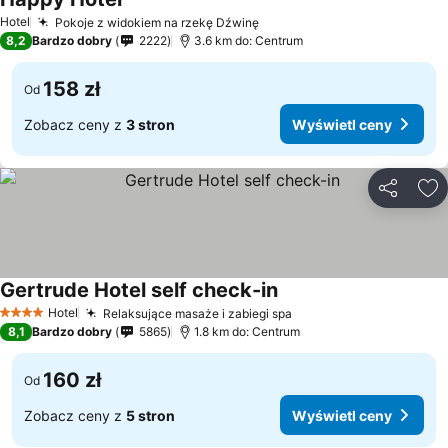
Hotel
Pokoje z widokiem na rzekę Dźwinę
8,2
Bardzo dobry
2222
3.6 km do: Centrum
158 zł
Od
Zobacz ceny z
3 stron
Wyświetl ceny
Udostępni
Do
Gertrude Hotel self check-in
Hotel
Relaksujące masaże i zabiegi spa
4 Kategoria
8,1
Bardzo dobry
5865
1.8 km do: Centrum
160 zł
Od
Zobacz ceny z
5 stron
Wyświetl ceny