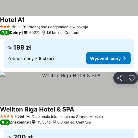
Hotel A1
Hotel
Niezbędne udogodnienia w pokoju
3 Kategoria
7,8
Dobry
6027
1.6 km do: Centrum
198 zł
Od
Zobacz ceny z
8 stron
Wyświetl ceny
Udostępni
Do
Wellton Riga Hotel & SPA
Hotel
Doskonała lokalizacja na Starym Mieście
4 Kategoria
8,5
Znakomity
15 554
0.6 km do: Centrum
200 zł
Od