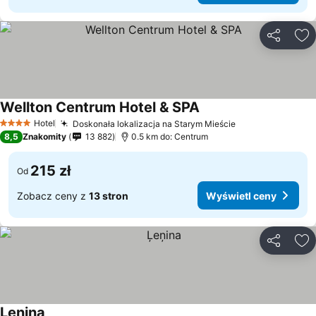
Udostępni
Do
Wellton Centrum Hotel & SPA
Hotel
Doskonała lokalizacja na Starym Mieście
4 Kategoria
8,5
Znakomity
13 882
0.5 km do: Centrum
215 zł
Od
Zobacz ceny z
13 stron
Wyświetl ceny
Udostępni
Do
Ļeņina