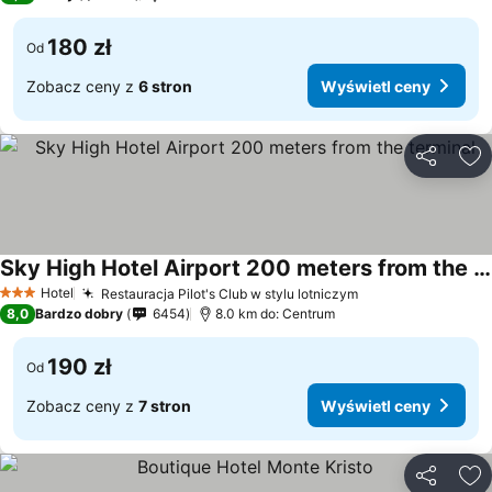
180 zł
Od
Zobacz ceny z
6 stron
Wyświetl ceny
Udostępni
Do
Sky High Hotel Airport 200 meters from the terminal
Hotel
Restauracja Pilot's Club w stylu lotniczym
3 Kategoria
8,0
Bardzo dobry
6454
8.0 km do: Centrum
190 zł
Od
Zobacz ceny z
7 stron
Wyświetl ceny
Udostępni
Do