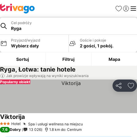
Ulubione
Zaloguj
Me
Cel podróży
Ryga
Przyjazd/wyjazd
Goście i pokoje
Wybierz daty
2 gości, 1 pokój.
Sortuj
Filtruj
Mapa
Ryga, Łotwa: tanie hotele
Jak prowizje wpływają na wyniki wyszukiwania
Popularny obiekt
Udostępni
Do
Viktorija
Hotel
Spa i usługi wellness na miejscu
3 Kategoria
7,6
Dobry
13 026
1.8 km do: Centrum