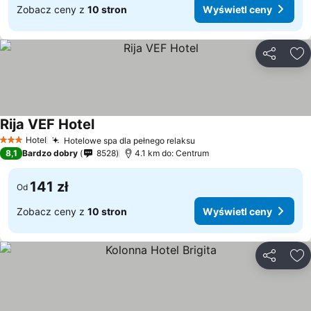
Zobacz ceny z
10 stron
Wyświetl ceny
Udostępni
Do
Rija VEF Hotel
Hotel
Hotelowe spa dla pełnego relaksu
3 Kategoria
8,1
Bardzo dobry
8528
4.1 km do: Centrum
141 zł
Od
Zobacz ceny z
10 stron
Wyświetl ceny
Udostępni
Do