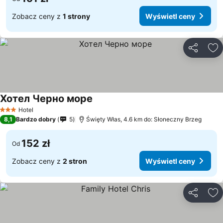
Zobacz ceny z
1 strony
Wyświetl ceny
Udostępni
Do
Хотел Черно море
Hotel
3 Kategoria
8,1
Bardzo dobry
5
Święty Włas, 4.6 km do: Słoneczny Brzeg
152 zł
Od
Zobacz ceny z
2 stron
Wyświetl ceny
Udostępni
Do