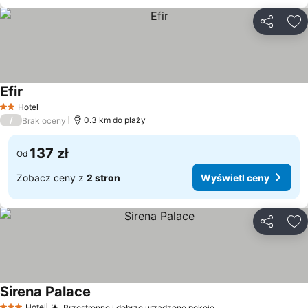
Udostępni
Do
Efir
Hotel
2 Kategoria
/
0.3 km do plaży
Brak oceny
137 zł
Od
Zobacz ceny z
2 stron
Wyświetl ceny
Udostępni
Do
Sirena Palace
Hotel
Przestronne i dobrze urządzone pokoje