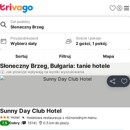
Ulubione
Zaloguj
Me
Cel podróży
Słoneczny Brzeg
Przyjazd/wyjazd
Goście i pokoje
Wybierz daty
2 gości, 1 pokój.
Sortuj
Filtruj
Mapa
Słoneczny Brzeg, Bułgaria: tanie hotele
Jak prowizje wpływają na wyniki wyszukiwania
Udostępni
Do
Sunny Day Club Hotel
Hotel
Hotelowa restauracja z różnorodnym menu
3 Kategoria
7,5
Dobry
1514
0.5 km do plaży