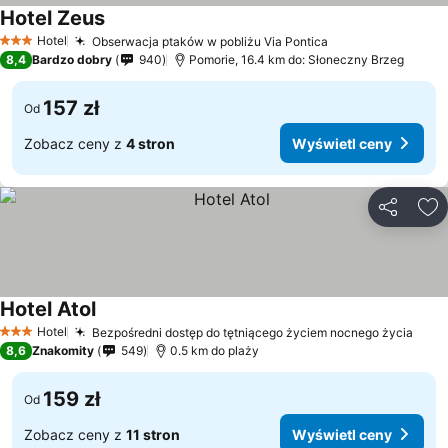
Hotel Zeus
Hotel
Obserwacja ptaków w pobliżu Via Pontica
3 Kategoria
8,4
Bardzo dobry
940
Pomorie, 16.4 km do: Słoneczny Brzeg
157 zł
Od
Zobacz ceny z
4 stron
Wyświetl ceny
Udostępni
Do
Hotel Atol
Hotel
Bezpośredni dostęp do tętniącego życiem nocnego życia
3 Kategoria
8,6
Znakomity
549
0.5 km do plaży
159 zł
Od
Zobacz ceny z
11 stron
Wyświetl ceny