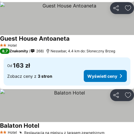
Udostępni
Do
Guest House Antoaneta
Hotel
2 Kategoria
8,7
Znakomity
268
Nessebar, 4.4 km do: Słoneczny Brzeg
163 zł
Od
Zobacz ceny z
3 stron
Wyświetl ceny
Udostępni
Do
Balaton Hotel
Hotel
Restauracja na miejscu z tarasem zewnętrznym