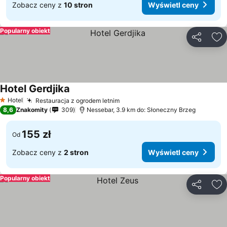
Zobacz ceny z
10 stron
Wyświetl ceny
Popularny obiekt
Udostępni
Do
Hotel Gerdjika
Hotel
Restauracja z ogrodem letnim
1 Kategoria
8,6
Znakomity
309
Nessebar, 3.9 km do: Słoneczny Brzeg
155 zł
Od
Zobacz ceny z
2 stron
Wyświetl ceny
Popularny obiekt
Udostępni
Do