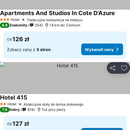
Apartments And Studios In Cote D'Azure
Hotel
Tradycyjna restauracja na miejscu
3 Kategoria
8,8
Znakomity
554
1.6 km do: Centrum
126 zł
Od
Zobacz ceny z
5 stron
Wyświetl ceny
Udostępni
Do
Hotel 415
Hotel
Atrakcyjne stoły do tenisa stołowego
2 Kategoria
7,8
Dobry
874
Tuż przy plaży
127 zł
Od