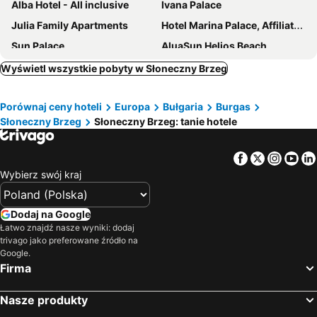
Alba Hotel - All inclusive
Ivana Palace
Julia Family Apartments
Hotel Marina Palace, Affiliated by Meliá
Sun Palace
AluaSun Helios Beach
Best Western PLUS Premium Inn
Relax Holiday Complex & Spa
Wyświetl wszystkie pobyty w Słoneczny Brzeg
AluaSoul Sunny Beach
Imperial Palace Hotel
Porównaj ceny hoteli
Europa
Bułgaria
Burgas
Hotel Kotva - All Inclusive
Sunny Day Club Hotel
Słoneczny Brzeg
Słoneczny Brzeg: tanie hotele
Burgas Beach Hotel
Grand Hotel Sunny Beach - All Inclusive
Hotel Riva
Kuban Resort & Aquapark - All Inclusive
Facebook
Twitter
Insta
Yo
Festa Pomorie Resort
Lion Sunny Beach Hotel
Wybierz swój kraj
Mena Palace
Hotel Riva Park - All Inclusive
Admiral Plaza Hotel
Hotel Fenix
Dodaj na Google
Łatwo znajdź nasze wyniki: dodaj
MPM Hotel Condor - All Inclusive Light
Zefir Hotel
trivago jako preferowane źródło na
Dune Residence Apartments
Hrizantema
Google.
Firma
Hotel Slavyanski
Hotel Pomorie Sun
Riagor
Effect Grand Victoria Hotel
Nasze produkty
Balaton Hotel
Sirena Palace