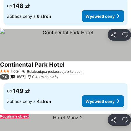
148 zł
Od
Zobacz ceny z
6 stron
Wyświetl ceny
Udostępni
Do
Continental Park Hotel
Hotel
Relaksująca restauracja z tarasem
3 Kategoria
7,0
1587
0.4 km do plaży
149 zł
Od
Zobacz ceny z
4 stron
Wyświetl ceny
Popularny obiekt
Udostępni
Do