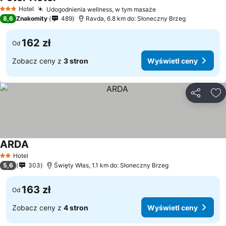
Hotel
Udogodnienia wellness, w tym masaże
3 Kategoria
8,6
Znakomity
489
Ravda, 6.8 km do: Słoneczny Brzeg
162 zł
Od
Zobacz ceny z
3 stron
Wyświetl ceny
Udostępni
Do
ARDA
Hotel
2 Kategoria
5,6
303
Święty Włas, 1.1 km do: Słoneczny Brzeg
163 zł
Od
Zobacz ceny z
4 stron
Wyświetl ceny