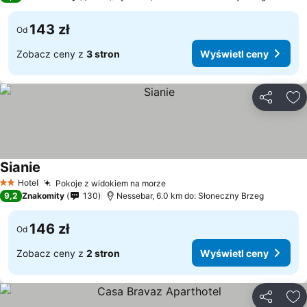
143 zł
Od
Zobacz ceny z
3 stron
Wyświetl ceny
Udostępni
Do
Sianie
Hotel
Pokoje z widokiem na morze
2 Kategoria
9,2
Znakomity
130
Nessebar, 6.0 km do: Słoneczny Brzeg
146 zł
Od
Zobacz ceny z
2 stron
Wyświetl ceny
Udostępni
Do