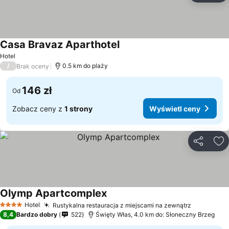
Casa Bravaz Aparthotel
Hotel
/
0.5 km do plaży
Brak oceny
146 zł
Od
Zobacz ceny z
1 strony
Wyświetl ceny
Udostępni
Do
Olymp Apartcomplex
Hotel
Rustykalna restauracja z miejscami na zewnątrz
4 Kategoria
8,4
Bardzo dobry
522
Święty Włas, 4.0 km do: Słoneczny Brzeg