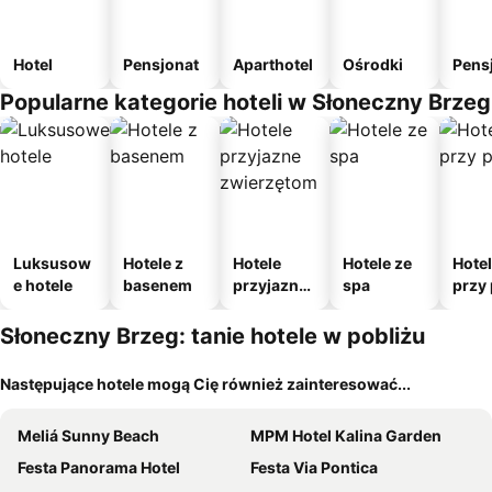
Hotel
Pensjonat
Aparthotel
Ośrodki
Pens
Popularne kategorie hoteli w Słoneczny Brzeg
Luksusow
Hotele z
Hotele
Hotele ze
Hote
e hotele
basenem
przyjazne
spa
przy 
zwierzęto
m
Słoneczny Brzeg: tanie hotele w pobliżu
Następujące hotele mogą Cię również zainteresować...
Meliá Sunny Beach
MPM Hotel Kalina Garden
Festa Panorama Hotel
Festa Via Pontica