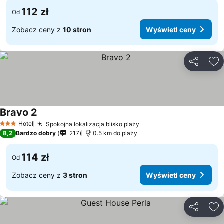
112 zł
Od
Zobacz ceny z
10 stron
Wyświetl ceny
Udostępni
Do
Bravo 2
Hotel
Spokojna lokalizacja blisko plaży
3 Kategoria
8,2
Bardzo dobry
217
0.5 km do plaży
114 zł
Od
Zobacz ceny z
3 stron
Wyświetl ceny
Udostępni
Do