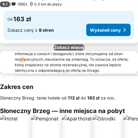
2 Kategoria
6,1
1880
0.3 km do plaży
163 zł
Od
Zobacz ceny z
8 stron
Wyświetl ceny
Zobacz więcej
Informacje o cenach i dostępności, które otrzymujemy od stron
rezerwacyjnych, nieustannie się zmieniają. To oznacza, że oferta,
którą znajdziesz na stronie rezerwacyjnej, nie zawsze będzie
identyczna z odpowiadającą jej ofertą na trivago.
Zakres cen
Słoneczny Brzeg: tanie hotele od
‎112 zł
do
‎163 zł
za noc.
Słoneczny Brzeg — inne miejsca na pobyt