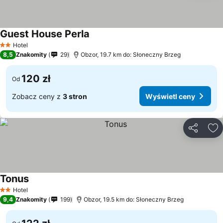
Guest House Perla
Hotel
2 Kategoria
8,5
Znakomity
29
Obzor, 19.7 km do: Słoneczny Brzeg
120 zł
Od
Zobacz ceny z
3 stron
Wyświetl ceny
Udostępni
Do
Tonus
Hotel
2 Kategoria
9,4
Znakomity
199
Obzor, 19.5 km do: Słoneczny Brzeg