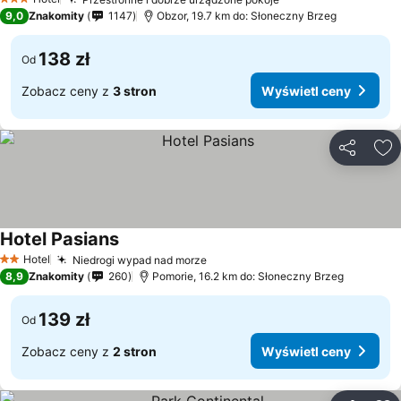
3 Kategoria
9,0
Znakomity
1147
Obzor, 19.7 km do: Słoneczny Brzeg
138 zł
Od
Zobacz ceny z
3 stron
Wyświetl ceny
Udostępni
Do
Hotel Pasians
Hotel
Niedrogi wypad nad morze
2 Kategoria
8,9
Znakomity
260
Pomorie, 16.2 km do: Słoneczny Brzeg
139 zł
Od
Zobacz ceny z
2 stron
Wyświetl ceny