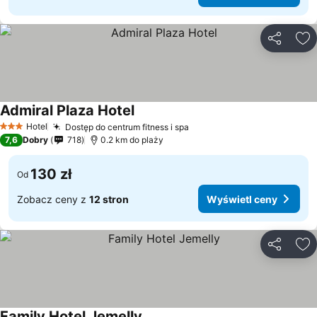
Udostępni
Do
Admiral Plaza Hotel
Hotel
Dostęp do centrum fitness i spa
3 Kategoria
7,6
Dobry
718
0.2 km do plaży
130 zł
Od
Zobacz ceny z
12 stron
Wyświetl ceny
Udostępni
Do
Family Hotel Jemelly