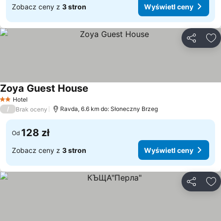
Zobacz ceny z
3 stron
Wyświetl ceny
Udostępni
Do
Zoya Guest House
Hotel
2 Kategoria
/
Ravda, 6.6 km do: Słoneczny Brzeg
Brak oceny
128 zł
Od
Zobacz ceny z
3 stron
Wyświetl ceny
Udostępni
Do