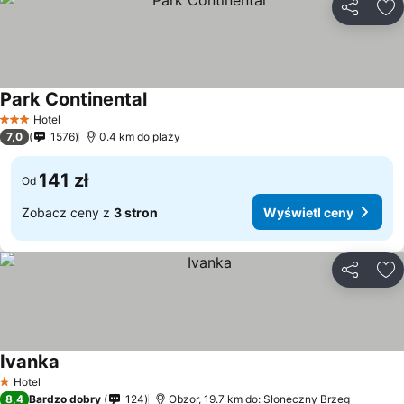
Udostępni
Do
Park Continental
Hotel
3 Kategoria
7,0
1576
0.4 km do plaży
141 zł
Od
Zobacz ceny z
3 stron
Wyświetl ceny
Udostępni
Do
Ivanka
Hotel
1 Kategoria
8,4
Bardzo dobry
124
Obzor, 19.7 km do: Słoneczny Brzeg