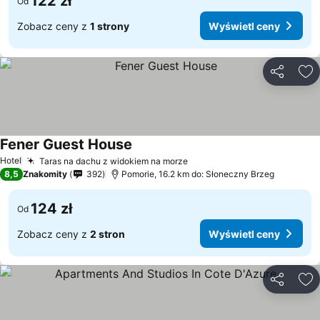
122 zł
Od
Zobacz ceny z
1 strony
Wyświetl ceny
Udostępni
Do
Fener Guest House
Hotel
Taras na dachu z widokiem na morze
8,5
Znakomity
392
Pomorie, 16.2 km do: Słoneczny Brzeg
124 zł
Od
Zobacz ceny z
2 stron
Wyświetl ceny
Udostępni
Do