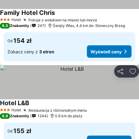
Family Hotel Chris
Hotel
Pokoje z widokiem na miasto lub morze
3 Kategoria
9,0
Znakomity
247
Święty Włas, 4.4 km do: Słoneczny Brzeg
154 zł
Od
Zobacz ceny z
3 stron
Wyświetl ceny
Udostępni
Do
Hotel L&B
Hotel
Restauracja z różnorodnym menu
3 Kategoria
8,8
Znakomity
1244
0.6 km do plaży
155 zł
Od