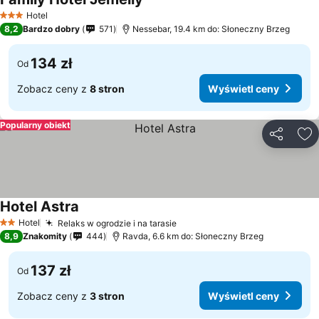
Hotel
3 Kategoria
8,2
Bardzo dobry
571
Nessebar, 19.4 km do: Słoneczny Brzeg
134 zł
Od
Zobacz ceny z
8 stron
Wyświetl ceny
Popularny obiekt
Udostępni
Do
Hotel Astra
Hotel
Relaks w ogrodzie i na tarasie
2 Kategoria
8,9
Znakomity
444
Ravda, 6.6 km do: Słoneczny Brzeg
137 zł
Od
Zobacz ceny z
3 stron
Wyświetl ceny