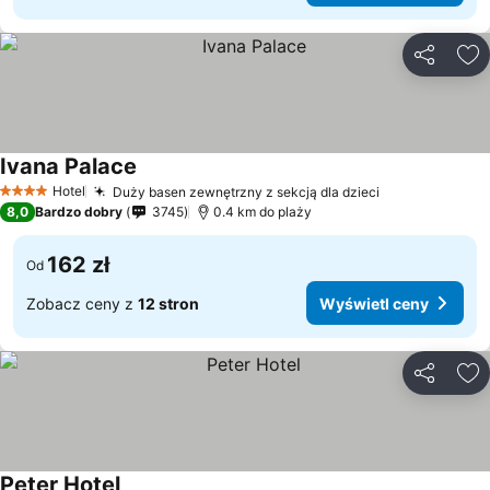
Udostępni
Do
Ivana Palace
Hotel
Duży basen zewnętrzny z sekcją dla dzieci
4 Kategoria
8,0
Bardzo dobry
3745
0.4 km do plaży
162 zł
Od
Zobacz ceny z
12 stron
Wyświetl ceny
Udostępni
Do
Peter Hotel