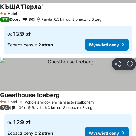
КЪЩА"Перла"
Hotel
2 Kategoria
7,7
Dobry
96
Ravda, 6.5 km do: Słoneczny Brzeg
129 zł
Od
Zobacz ceny z
2 stron
Wyświetl ceny
Udostępni
Do
Guesthouse Iceberg
Hotel
Pokoje z widokiem na miasto i balkonem
2 Kategoria
7,4
130
Ravda, 6.3 km do: Słoneczny Brzeg
129 zł
Od
Zobacz ceny z
2 stron
Wyświetl ceny