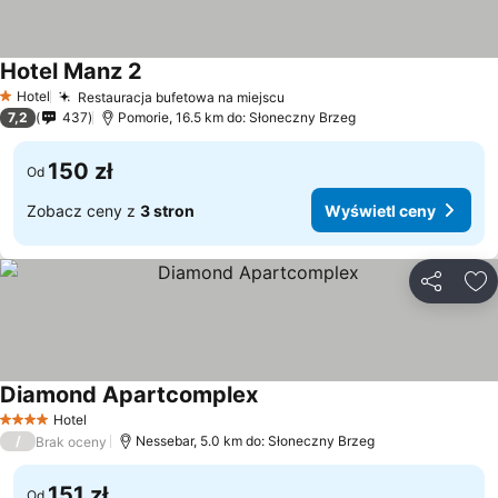
Hotel Manz 2
Hotel
Restauracja bufetowa na miejscu
1 Kategoria
7,2
437
Pomorie, 16.5 km do: Słoneczny Brzeg
150 zł
Od
Zobacz ceny z
3 stron
Wyświetl ceny
Udostępni
Do
Diamond Apartcomplex
Hotel
4 Kategoria
/
Nessebar, 5.0 km do: Słoneczny Brzeg
Brak oceny
151 zł
Od