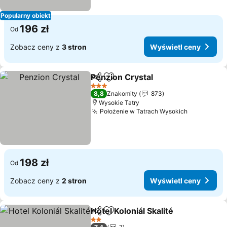
Popularny obiekt
196 zł
Od
Zobacz ceny z
3 stron
Wyświetl ceny
Penzion Crystal
Udostępnij
Dodaj do ulubionych
3 Kategoria
8,8
Znakomity
873
Wysokie Tatry
Położenie w Tatrach Wysokich
198 zł
Od
Zobacz ceny z
2 stron
Wyświetl ceny
Hotel Koloniál Skalité
Udostępnij
Dodaj do ulubionych
2 Kategoria