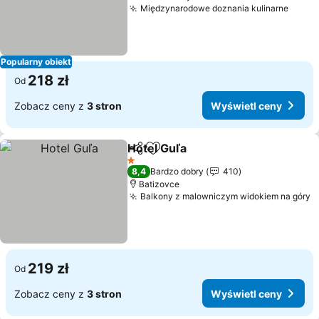
Międzynarodowe doznania kulinarne
Popularny obiekt
218 zł
Od
Zobacz ceny z
3 stron
Wyświetl ceny
Hotel Guľa
Udostępnij
Dodaj do ulubionych
1 Kategoria
8,4
Bardzo dobry
410
Batizovce
Balkony z malowniczym widokiem na góry
219 zł
Od
Zobacz ceny z
3 stron
Wyświetl ceny