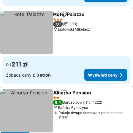
Hotel Palazzo
Udostępnij
Dodaj do ulubionych
3 Kategoria
7,0
190
Liptowski Mikułasz
211 zł
Od
Zobacz ceny z
3 stron
Wyświetl ceny
Alcorso Pension
Udostępnij
Dodaj do ulubionych
2 Kategoria
8,4
Bardzo dobry
1222
Bańska Bystrzyca
Pokoje dwupoziomowe z podziałem na
strefy