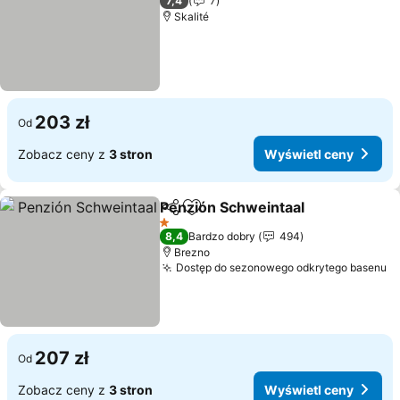
7,4
7
Skalité
203 zł
Od
Zobacz ceny z
3 stron
Wyświetl ceny
Penzión Schweintaal
Udostępnij
Dodaj do ulubionych
1 Kategoria
8,4
Bardzo dobry
494
Brezno
Dostęp do sezonowego odkrytego basenu
207 zł
Od
Zobacz ceny z
3 stron
Wyświetl ceny