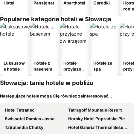
Hotel
Pensjonat
Aparthotel
Ośrodki
Host
roni
Popularne kategorie hoteli w Słowacja
Luksusow
Hotele z
Hotele
Hotele ze
Hote
e hotele
basenem
przyjazne
spa
przy 
zwierzęto
m
Słowacja: tanie hotele w pobliżu
Następujące hotele mogą Cię również zainteresować...
Hotel Tatranec
Tatragolf Mountain Resort
Swissotel Damian Jasna
Horsky Hotel Popradske Pleso
Tatralandia Chatky
Hotel Galeria Thermal Bešeňová