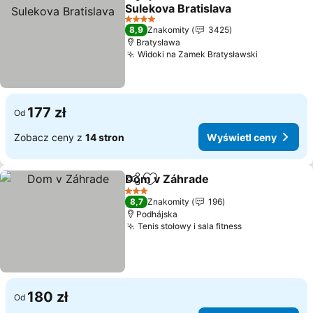
Udostępnij
Dodaj do ulubionych
Sulekova Bratislava
4 Kategoria
8,9
Znakomity
3425
Bratysława
Widoki na Zamek Bratysławski
177 zł
Od
Zobacz ceny z
14 stron
Wyświetl ceny
Dom v Záhrade
Udostępnij
Dodaj do ulubionych
3 Kategoria
8,7
Znakomity
196
Podhájska
Tenis stołowy i sala fitness
180 zł
Od