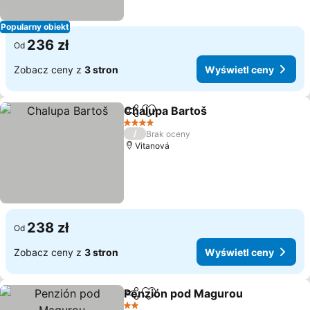
Popularny obiekt
236 zł
Od
Zobacz ceny z
3 stron
Wyświetl ceny
Chalupa Bartoš
Udostępnij
Dodaj do ulubionych
4 Kategoria
/
Brak oceny
Vitanová
238 zł
Od
Zobacz ceny z
3 stron
Wyświetl ceny
Penzión pod Magurou
Udostępnij
Dodaj do ulubionych