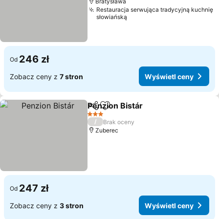
Bratysława
Restauracja serwująca tradycyjną kuchnię
słowiańską
246 zł
Od
Zobacz ceny z
7 stron
Wyświetl ceny
Penzion Bistár
Udostępnij
Dodaj do ulubionych
3 Kategoria
/
Brak oceny
Zuberec
247 zł
Od
Zobacz ceny z
3 stron
Wyświetl ceny