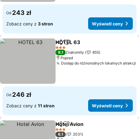
243 zł
Od
Zobacz ceny z
3 stron
Wyświetl ceny
HOTEL 63
Udostępnij
Dodaj do ulubionych
3 Kategoria
9,1
Znakomity
855
Poprad
Dostęp do różnorodnych lokalnych atrakcji
246 zł
Od
Zobacz ceny z
11 stron
Wyświetl ceny
Hotel Avion
Udostępnij
Dodaj do ulubionych
3 Kategoria
6,1
2031