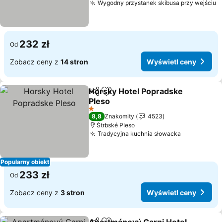
Wygodny przystanek skibusa przy wejściu
232 zł
Od
Zobacz ceny z
14 stron
Wyświetl ceny
Horsky Hotel Popradske
Udostępnij
Dodaj do ulubionych
Pleso
1 Kategoria
8,8
Znakomity
4523
Štrbské Pleso
Tradycyjna kuchnia słowacka
Popularny obiekt
233 zł
Od
Zobacz ceny z
3 stron
Wyświetl ceny