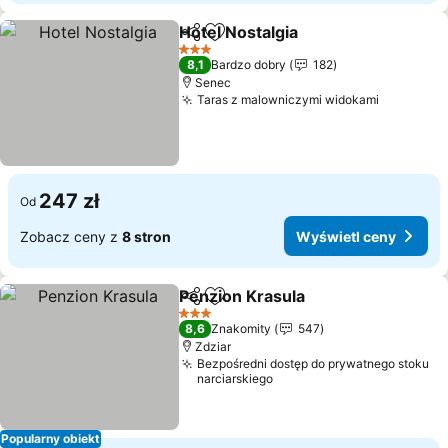
Hotel Nostalgia
Udostępnij
Dodaj do ulubionych
3 Kategoria
8,1
Bardzo dobry
182
Senec
Taras z malowniczymi widokami
247 zł
Od
Zobacz ceny z
8 stron
Wyświetl ceny
Penzion Krasula
Udostępnij
Dodaj do ulubionych
3 Kategoria
8,6
Znakomity
547
Zdziar
Bezpośredni dostęp do prywatnego stoku
narciarskiego
Popularny obiekt