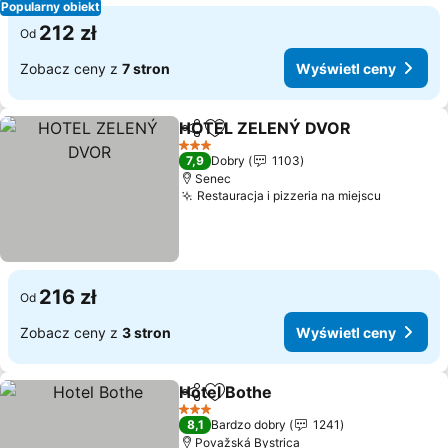
Popularny obiekt
212 zł
Od
Zobacz ceny z
7 stron
Wyświetl ceny
HOTEL ZELENÝ DVOR
Udostępnij
Dodaj do ulubionych
3 Kategoria
7,9
Dobry
1103
Senec
Restauracja i pizzeria na miejscu
216 zł
Od
Zobacz ceny z
3 stron
Wyświetl ceny
Hotel Bothe
Udostępnij
Dodaj do ulubionych
3 Kategoria
8,1
Bardzo dobry
1241
Považská Bystrica