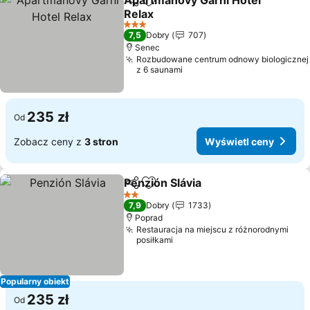
Apartmánový Garni Hotel
Udostępnij
Dodaj do ulubionych
Relax
3 Kategoria
7,5
Dobry
707
Senec
Rozbudowane centrum odnowy biologicznej
z 6 saunami
235 zł
Od
Zobacz ceny z
3 stron
Wyświetl ceny
Penzión Slávia
Udostępnij
Dodaj do ulubionych
2 Kategoria
7,9
Dobry
1733
Poprad
Restauracja na miejscu z różnorodnymi
posiłkami
Popularny obiekt
235 zł
Od