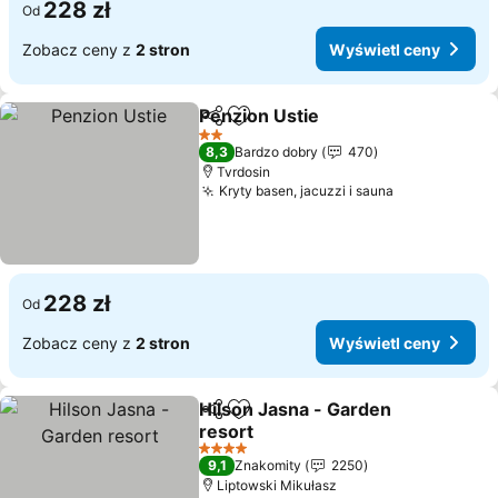
228 zł
Od
Zobacz ceny z
2 stron
Wyświetl ceny
Penzion Ustie
Udostępnij
Dodaj do ulubionych
2 Kategoria
8,3
Bardzo dobry
470
Tvrdosin
Kryty basen, jacuzzi i sauna
228 zł
Od
Zobacz ceny z
2 stron
Wyświetl ceny
Hilson Jasna - Garden
Udostępnij
Dodaj do ulubionych
resort
4 Kategoria
9,1
Znakomity
2250
Liptowski Mikułasz