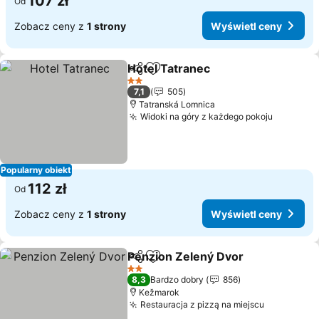
107 zł
Od
Zobacz ceny z
1 strony
Wyświetl ceny
Hotel Tatranec
Udostępnij
Dodaj do ulubionych
2 Kategoria
7,1
505
Tatranská Lomnica
Widoki na góry z każdego pokoju
Popularny obiekt
112 zł
Od
Zobacz ceny z
1 strony
Wyświetl ceny
Penzion Zelený Dvor
Udostępnij
Dodaj do ulubionych
2 Kategoria
8,3
Bardzo dobry
856
Kežmarok
Restauracja z pizzą na miejscu