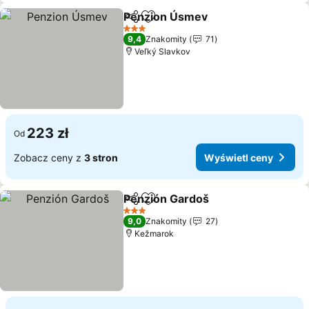
Penzion Úsmev
Udostępnij
Dodaj do ulubionych
3 Kategoria
9,4
Znakomity
71
Veľký Slavkov
223 zł
Od
Zobacz ceny z
3 stron
Wyświetl ceny
Penzión Gardoš
Udostępnij
Dodaj do ulubionych
3 Kategoria
9,0
Znakomity
27
Kežmarok