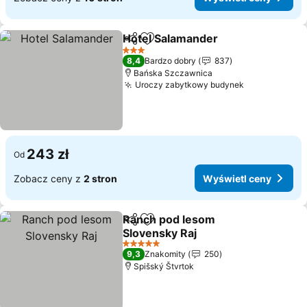
Hotel Salamander
Udostępnij
Dodaj do ulubionych
3 Kategoria
8,4
Bardzo dobry
837
Bańska Szczawnica
Uroczy zabytkowy budynek
243 zł
Od
Zobacz ceny z
2 stron
Wyświetl ceny
Ranch pod lesom
Udostępnij
Dodaj do ulubionych
Slovensky Raj
5 Kategoria
9,3
Znakomity
250
Spišský Štvrtok