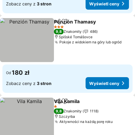
Zobacz ceny z
3 stron
Wyświetl ceny
Penzión Thamasy
Udostępnij
Dodaj do ulubionych
3 Kategoria
9,8
Znakomity
486
Spišské Tomášovce
Pokoje z widokiem na góry lub ogród
180 zł
Od
Zobacz ceny z
3 stron
Wyświetl ceny
Vila Kamila
Udostępnij
Dodaj do ulubionych
1 Kategoria
9,8
Znakomity
1118
Szczyrba
Aktywności na każdą porę roku