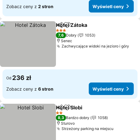
Zobacz ceny z
2 stron
Wyświetl ceny
Hotel Zátoka
Udostępnij
Dodaj do ulubionych
3 Kategoria
7,6
Dobry
1053
Senec
Zachwycające widoki na jezioro i góry
236 zł
Od
Zobacz ceny z
6 stron
Wyświetl ceny
Hotel Slobi
Udostępnij
Dodaj do ulubionych
2 Kategoria
8,3
Bardzo dobry
1058
Sturovo
Strzeżony parking na miejscu