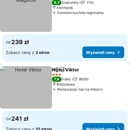
2 Kategoria
9,7
Znakomity
170
Kežmarok
Domowa kuchnia regionalna
239 zł
Od
Zobacz ceny z
3 stron
Wyświetl ceny
Hotel Viktor
Udostępnij
Dodaj do ulubionych
3 Kategoria
7,6
Dobry
8636
Bratysława
Restauracja i bar na miejscu
241 zł
Od
Zobacz ceny z
10 stron
Wyświetl ceny