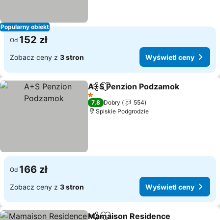
Popularny obiekt
152 zł
Od
Zobacz ceny z
3 stron
Wyświetl ceny
A+S Penzion Podzamok
Udostępnij
Dodaj do ulubionych
1 Kategoria
7,8
Dobry
554
Spiskie Podgrodzie
166 zł
Od
Zobacz ceny z
3 stron
Wyświetl ceny
Mamaison Residence