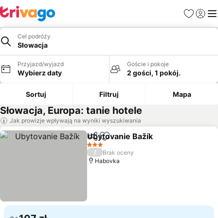
Ulubione
Zaloguj
Me
Cel podróży
Słowacja
Przyjazd/wyjazd
Goście i pokoje
Wybierz daty
2 gości, 1 pokój.
Sortuj
Filtruj
Mapa
Słowacja, Europa: tanie hotele
Jak prowizje wpływają na wyniki wyszukiwania
Ubytovanie Bažík
Udostępnij
Dodaj do ulubionych
3 Kategoria
/
Brak oceny
Habovka