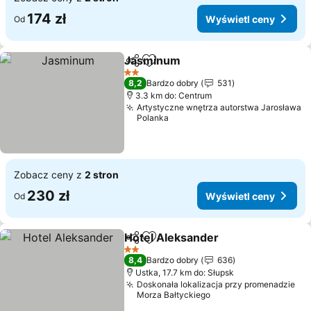
174 zł
Wyświetl ceny
Od
Jasminum
Udostępnij
Dodaj do ulubionych
2 Kategoria
8,2
Bardzo dobry
531
3.3 km do: Centrum
Artystyczne wnętrza autorstwa Jarosława
Polanka
Zobacz ceny z
2 stron
230 zł
Wyświetl ceny
Od
Hotel Aleksander
Udostępnij
Dodaj do ulubionych
2 Kategoria
8,4
Bardzo dobry
636
Ustka, 17.7 km do: Słupsk
Doskonała lokalizacja przy promenadzie
Morza Bałtyckiego