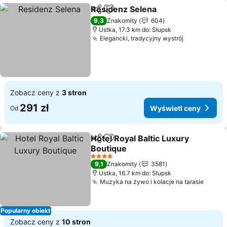
Residenz Selena
Udostępnij
Dodaj do ulubionych
9,3
Znakomity
604
Ustka, 17.3 km do: Słupsk
Elegancki, tradycyjny wystrój
Zobacz ceny z
3 stron
291 zł
Wyświetl ceny
Od
Hotel Royal Baltic Luxury
Udostępnij
Dodaj do ulubionych
Boutique
4 Kategoria
9,1
Znakomity
3581
Ustka, 16.7 km do: Słupsk
Muzyka na żywo i kolacje na tarasie
Popularny obiekt
Zobacz ceny z
10 stron