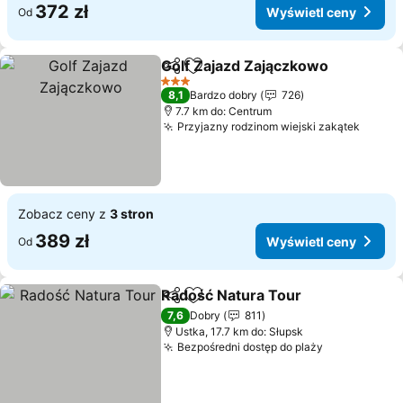
372 zł
Wyświetl ceny
Od
Golf Zajazd Zajączkowo
Udostępnij
Dodaj do ulubionych
3 Kategoria
8,1
Bardzo dobry
726
7.7 km do: Centrum
Przyjazny rodzinom wiejski zakątek
Zobacz ceny z
3 stron
389 zł
Wyświetl ceny
Od
Radość Natura Tour
Udostępnij
Dodaj do ulubionych
7,6
Dobry
811
Ustka, 17.7 km do: Słupsk
Bezpośredni dostęp do plaży