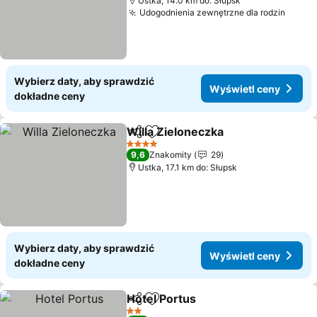
Ustka, 14.0 km do: Słupsk
Udogodnienia zewnętrzne dla rodzin
Wybierz daty, aby sprawdzić
Wyświetl ceny
dokładne ceny
Willa Zieloneczka
Udostępnij
Dodaj do ulubionych
4 Kategoria
9,6
Znakomity
29
Ustka, 17.1 km do: Słupsk
Wybierz daty, aby sprawdzić
Wyświetl ceny
dokładne ceny
Hotel Portus
Udostępnij
Dodaj do ulubionych
2 Kategoria