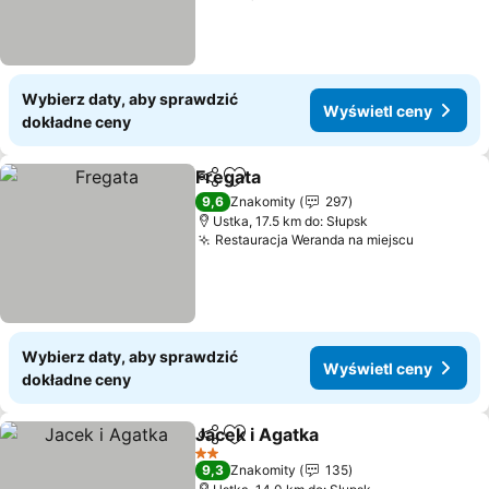
Wybierz daty, aby sprawdzić
Wyświetl ceny
dokładne ceny
Fregata
Udostępnij
Dodaj do ulubionych
9,6
Znakomity
297
Ustka, 17.5 km do: Słupsk
Restauracja Weranda na miejscu
Wybierz daty, aby sprawdzić
Wyświetl ceny
dokładne ceny
Jacek i Agatka
Udostępnij
Dodaj do ulubionych
2 Kategoria
9,3
Znakomity
135