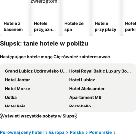
Hotele z
Hotele
Hotele ze
Hotele
Hotel
basenem
przyjazne
spa
przy plaży
park
zwierzęto
m
m
Słupsk: tanie hotele w pobliżu
Następujące hotele mogą Cię również zainteresować...
Grand Lubicz Uzdrowisko Ustka
Hotel Royal Baltic Luxury Boutique
Hotel Jantar
Hotel Lubicz
Hotel Morze
Hotel Aleksander
Ustka
Apartament M9
Hotel Rejs
Portobello
Szerokie Wody Sea & Sand Ustka
Zajazd Dajana
Wyświetl wszystkie pobyty w Słupsk
Radość Natura Tour
Dom Wczasowy Foczka
Porównaj ceny hoteli
Europa
Polska
Pomorskie
Resident Rene
Aparton