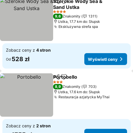
Szerokie Wody Sea &
Udostępnij
Dodaj do ulubionych
Sand Ustka
4 Kategoria
9,6
Znakomity
1311
Ustka, 17.7 km do: Słupsk
Ekskluzywna strefa spa
Zobacz ceny z
4 stron
528 zł
Wyświetl ceny
Od
Portobello
Udostępnij
Dodaj do ulubionych
3 Kategoria
8,9
Znakomity
703
Ustka, 17.6 km do: Słupsk
Restauracja azjatycka MyThai
Zobacz ceny z
2 stron