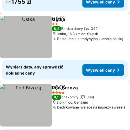
1755 zł
Wyświetl ceny
Od
Ustka
Udostępnij
Dodaj do ulubionych
2 Kategoria
8,4
Bardzo dobry
342
Ustka, 16.8 km do: Słupsk
Restauracja z tradycyjną kuchnią polską
Wybierz daty, aby sprawdzić
Wyświetl ceny
dokładne ceny
Pod Brzozą
Udostępnij
Dodaj do ulubionych
4 Kategoria
8,5
Znakomity
366
8.6 km do: Centrum
Dedykowane miejsce na imprezy i wesela