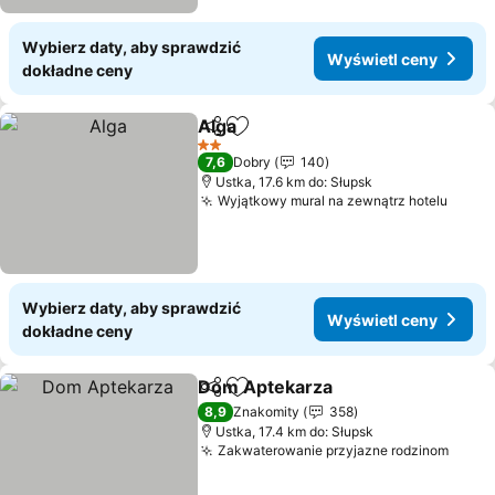
Wybierz daty, aby sprawdzić
Wyświetl ceny
dokładne ceny
Alga
Udostępnij
Dodaj do ulubionych
2 Kategoria
7,6
Dobry
140
Ustka, 17.6 km do: Słupsk
Wyjątkowy mural na zewnątrz hotelu
Wybierz daty, aby sprawdzić
Wyświetl ceny
dokładne ceny
Dom Aptekarza
Udostępnij
Dodaj do ulubionych
8,9
Znakomity
358
Ustka, 17.4 km do: Słupsk
Zakwaterowanie przyjazne rodzinom