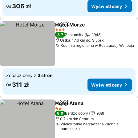
306 zł
Wyświetl ceny
Od
Hotel Morze
Udostępnij
Dodaj do ulubionych
3 Kategoria
8,7
Znakomity
1948
Ustka, 17.6 km do: Słupsk
Kuchnia regionalna w Restauracji Wenecja
Zobacz ceny z
3 stron
311 zł
Wyświetl ceny
Od
Hotel Atena
Udostępnij
Dodaj do ulubionych
2 Kategoria
8,0
Bardzo dobry
968
0.7 km do: Centrum
Wielokrotnie nagradzana kuchnia
europejska