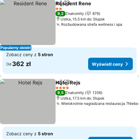
Resident Rene
Udostępnij
Dodaj do ulubionych
2 Kategoria
9,2
Znakomity
876
Ustka, 15.5 km do: Słupsk
Rozbudowana strefa wellness i spa
Popularny obiekt
Zobacz ceny z
5 stron
362 zł
Wyświetl ceny
Od
Hotel Rejs
Udostępnij
Dodaj do ulubionych
4 Kategoria
9,5
Znakomity
1356
Ustka, 17.5 km do: Słupsk
Wielokrotnie nagradzana restauracja 7Niebo
Zobacz ceny z
5 stron