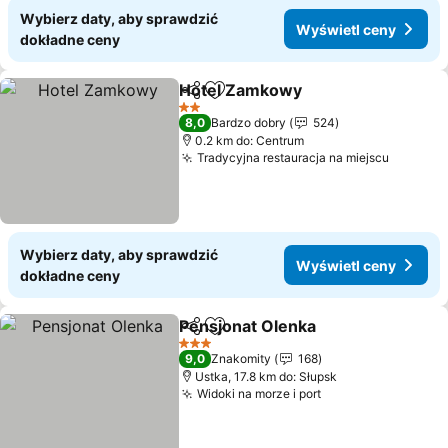
Wybierz daty, aby sprawdzić
Wyświetl ceny
dokładne ceny
Hotel Zamkowy
Udostępnij
Dodaj do ulubionych
2 Kategoria
8,0
Bardzo dobry
524
0.2 km do: Centrum
Tradycyjna restauracja na miejscu
Wybierz daty, aby sprawdzić
Wyświetl ceny
dokładne ceny
Pensjonat Olenka
Udostępnij
Dodaj do ulubionych
3 Kategoria
9,0
Znakomity
168
Ustka, 17.8 km do: Słupsk
Widoki na morze i port