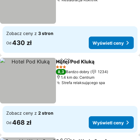
Zobacz ceny z
3 stron
430 zł
Wyświetl ceny
Od
Hotel Pod Kluką
Udostępnij
Dodaj do ulubionych
3 Kategoria
8,3
Bardzo dobry
1234
1.4 km do: Centrum
Strefa relaksującego spa
Zobacz ceny z
2 stron
468 zł
Wyświetl ceny
Od