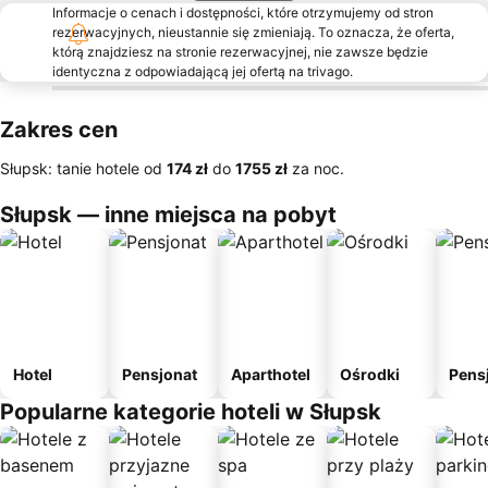
Informacje o cenach i dostępności, które otrzymujemy od stron
rezerwacyjnych, nieustannie się zmieniają. To oznacza, że oferta,
którą znajdziesz na stronie rezerwacyjnej, nie zawsze będzie
identyczna z odpowiadającą jej ofertą na trivago.
Zakres cen
Słupsk: tanie hotele od
‎174 zł
do
‎1755 zł
za noc.
Słupsk — inne miejsca na pobyt
Hotel
Pensjonat
Aparthotel
Ośrodki
Pens
Popularne kategorie hoteli w Słupsk