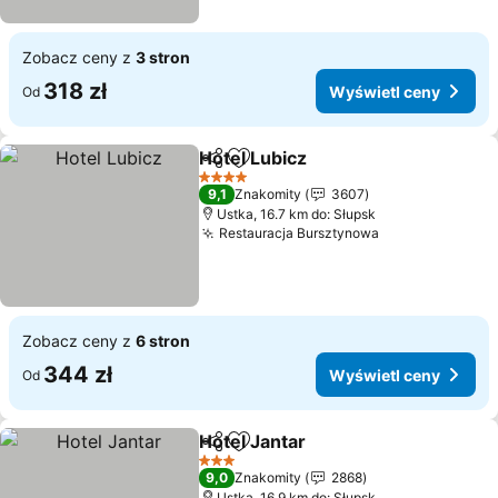
Zobacz ceny z
3 stron
318 zł
Wyświetl ceny
Od
Hotel Lubicz
Udostępnij
Dodaj do ulubionych
4 Kategoria
9,1
Znakomity
3607
Ustka, 16.7 km do: Słupsk
Restauracja Bursztynowa
Zobacz ceny z
6 stron
344 zł
Wyświetl ceny
Od
Hotel Jantar
Udostępnij
Dodaj do ulubionych
3 Kategoria
9,0
Znakomity
2868
Ustka, 16.9 km do: Słupsk