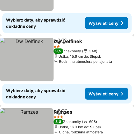
Wybierz daty, aby sprawdzić
Wyświetl ceny
dokładne ceny
Dw Delfinek
Udostępnij
Dodaj do ulubionych
2 Kategoria
9,5
Znakomity
348
Ustka, 15.6 km do: Słupsk
Rodzinna atmosfera pensjonatu
Wybierz daty, aby sprawdzić
Wyświetl ceny
dokładne ceny
Ramzes
Udostępnij
Dodaj do ulubionych
3 Kategoria
8,8
Znakomity
608
Ustka, 16.0 km do: Słupsk
Cicha, rodzinna atmosfera