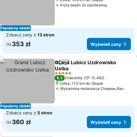
Kryty basen ze zjeżdżalnią
Popularny obiekt
Zobacz ceny z
13 stron
353 zł
Wyświetl ceny
Od
Grand Lubicz Uzdrowisko
Udostępnij
Dodaj do ulubionych
Ustka
5 Kategoria
9,3
Znakomity
10 462
Ustka, 17.0 km do: Słupsk
Wykwintna restauracja Chapeau Bas
Popularny obiekt
Zobacz ceny z
5 stron
360 zł
Wyświetl ceny
Od