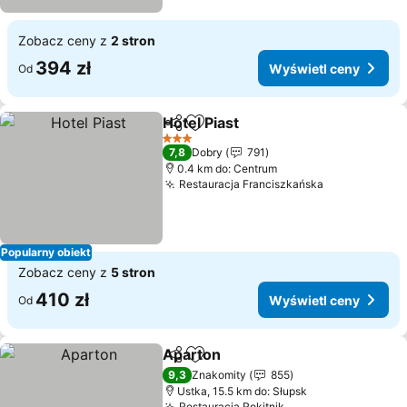
Zobacz ceny z
2 stron
394 zł
Wyświetl ceny
Od
Hotel Piast
Udostępnij
Dodaj do ulubionych
3 Kategoria
7,8
Dobry
791
0.4 km do: Centrum
Restauracja Franciszkańska
Popularny obiekt
Zobacz ceny z
5 stron
410 zł
Wyświetl ceny
Od
Aparton
Udostępnij
Dodaj do ulubionych
9,3
Znakomity
855
Ustka, 15.5 km do: Słupsk
Restauracja Rokitnik