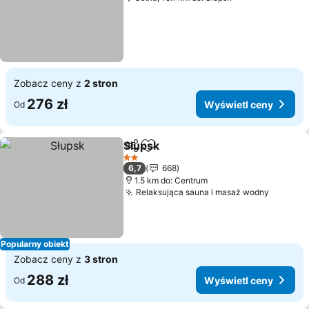
Zobacz ceny z
2 stron
276 zł
Wyświetl ceny
Od
Słupsk
Udostępnij
Dodaj do ulubionych
2 Kategoria
6,7
668
1.5 km do: Centrum
Relaksująca sauna i masaż wodny
Popularny obiekt
Zobacz ceny z
3 stron
288 zł
Wyświetl ceny
Od