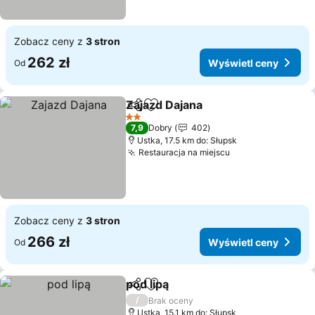
Zobacz ceny z
3 stron
262 zł
Wyświetl ceny
Od
Zajazd Dajana
Udostępnij
Dodaj do ulubionych
2 Kategoria
7,9
Dobry
402
Ustka, 17.5 km do: Słupsk
Restauracja na miejscu
Zobacz ceny z
3 stron
266 zł
Wyświetl ceny
Od
pod lipą
Udostępnij
Dodaj do ulubionych
/
Brak oceny
Ustka, 15.1 km do: Słupsk