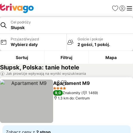
Ulubione
Zaloguj
Me
Cel podróży
Słupsk
Przyjazd/wyjazd
Goście i pokoje
Wybierz daty
2 gości, 1 pokój.
Sortuj
Filtruj
Mapa
Słupsk, Polska: tanie hotele
Jak prowizje wpływają na wyniki wyszukiwania
Apartament M9
Udostępnij
Dodaj do ulubionych
4 Kategoria
9,0
Znakomity
1469
1.3 km do: Centrum
Zobacz ceny z
2 stron