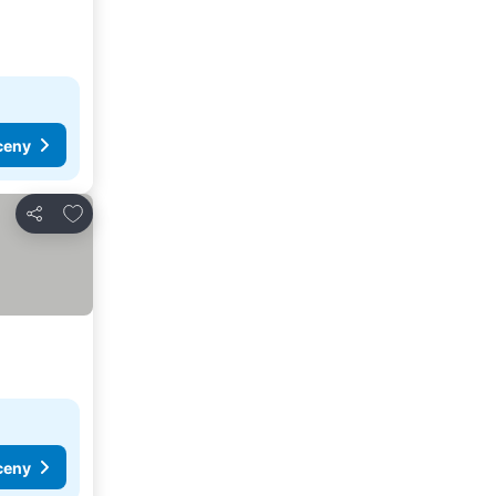
ceny
Dodaj do ulubionych
Udostępnij
ceny