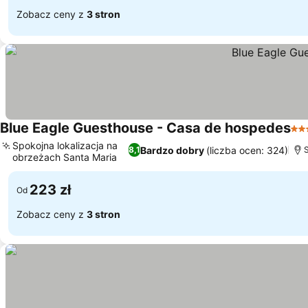
Zobacz ceny z
3 stron
Blue Eagle Guesthouse - Casa de hospedes
3 K
Spokojna lokalizacja na
Bardzo dobry
(liczba ocen: 324)
8,1
obrzeżach Santa Maria
Wyświetl ceny
223 zł
Od
Zobacz ceny z
3 stron