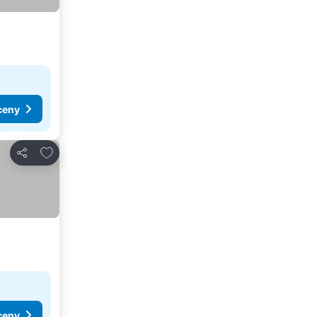
ceny
Dodaj do ulubionych
Udostępnij
ceny