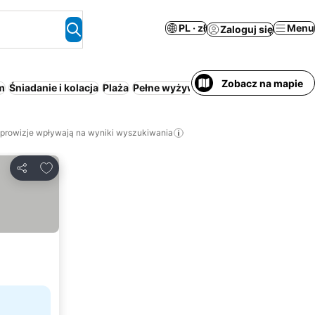
PL · zł
Menu
Zaloguj się
Zobacz na mapie
m
Śniadanie i kolacja
Plaża
Pełne wyżywienie
Ośrodek wypoczy
 prowizje wpływają na wyniki wyszukiwania
Dodaj do ulubionych
Udostępnij