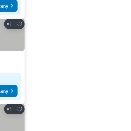
ceny
Dodaj do ulubionych
Udostępnij
ceny
Dodaj do ulubionych
Udostępnij