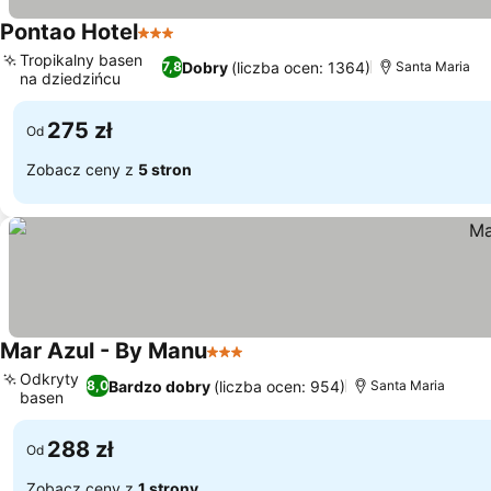
Pontao Hotel
3 Kategoria
Wyświetl ceny
Tropikalny basen
Dobry
(liczba ocen: 1364)
7,8
Santa Maria
na dziedzińcu
Wyświetl ceny
275 zł
Od
Zobacz ceny z
5 stron
Mar Azul - By Manu
3 Kategoria
Wyświetl ceny
Odkryty
Bardzo dobry
(liczba ocen: 954)
8,0
Santa Maria
basen
Wyświetl ceny
288 zł
Od
Zobacz ceny z
1 strony