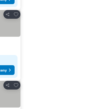
Dodaj do ulubionych
Udostępnij
ceny
Dodaj do ulubionych
Udostępnij