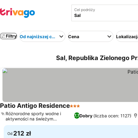
Cel podróży
Filtry
Od najniższej ceny
Cena
Lokalizacj
Sal, Republika Zielonego Pr
Patio Antigo Residence
3 Kategoria
Wyświetl ceny
Różnorodne sporty wodne i
Dobry
(liczba ocen: 1127)
7,7
aktywności na świeżym
Wyświetl ceny
powietrzu
212 zł
Od