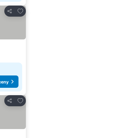
Dodaj do ulubionych
Udostępnij
ceny
Dodaj do ulubionych
Udostępnij