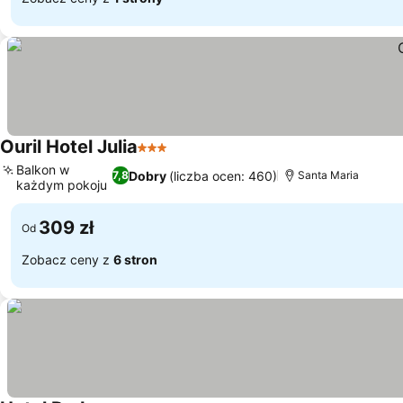
Ouril Hotel Julia
3 Kategoria
Wyświetl ceny
Balkon w
Dobry
(liczba ocen: 460)
7,8
Santa Maria
każdym pokoju
Wyświetl ceny
309 zł
Od
Zobacz ceny z
6 stron