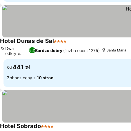
Hotel Dunas de Sal
4 Kategoria
Wyświetl ceny
Dwa
Bardzo dobry
(liczba ocen: 1275)
8,2
Santa Maria
odkryte
Wyświetl ceny
baseny
441 zł
Od
Zobacz ceny z
10 stron
Hotel Sobrado
4 Kategoria
Wyświetl ceny