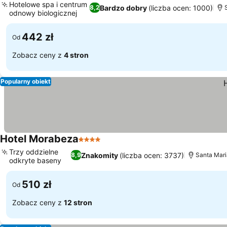
Hotelowe spa i centrum
Bardzo dobry
(liczba ocen: 1000)
8,2
odnowy biologicznej
Wyświetl ceny
442 zł
Od
Zobacz ceny z
4 stron
Popularny obiekt
Hotel Morabeza
4 Kategoria
Wyświetl ceny
Trzy oddzielne
Znakomity
(liczba ocen: 3737)
8,9
Santa Mari
odkryte baseny
Wyświetl ceny
510 zł
Od
Zobacz ceny z
12 stron