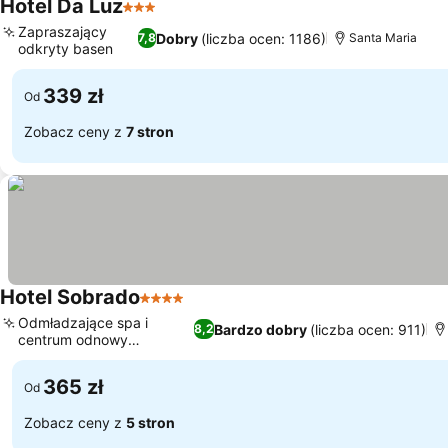
Hotel Da Luz
3 Kategoria
Wyświetl ceny
Zapraszający
Dobry
(liczba ocen: 1186)
7,8
Santa Maria
odkryty basen
Wyświetl ceny
339 zł
Od
Zobacz ceny z
7 stron
Hotel Sobrado
4 Kategoria
Wyświetl ceny
Odmładzające spa i
Bardzo dobry
(liczba ocen: 911)
8,2
centrum odnowy
Wyświetl ceny
biologicznej
365 zł
Od
Zobacz ceny z
5 stron