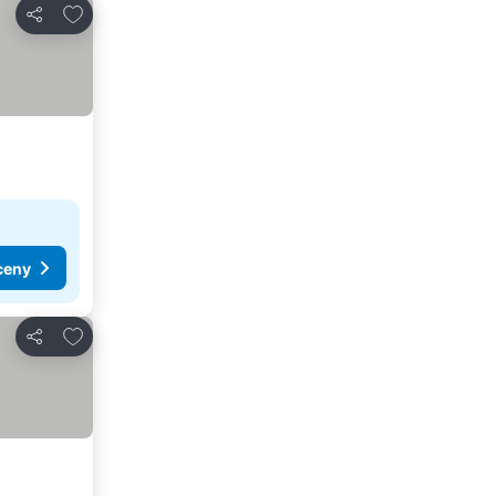
Dodaj do ulubionych
Udostępnij
ceny
Dodaj do ulubionych
Udostępnij