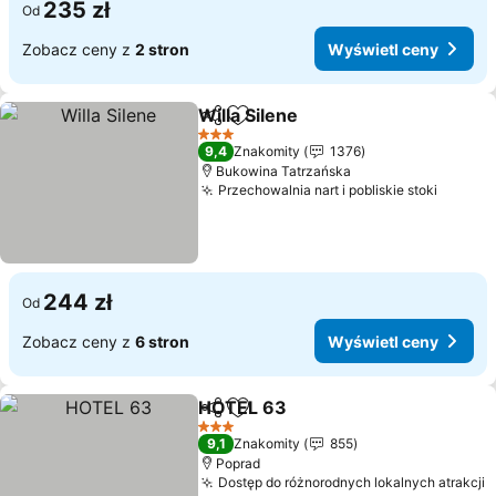
235 zł
Od
Zobacz ceny z
2 stron
Wyświetl ceny
Willa Silene
Udostępnij
Dodaj do ulubionych
Wyświetl ceny
3 Kategoria
9,4
Znakomity
1376
Bukowina Tatrzańska
Przechowalnia nart i pobliskie stoki
Wyświe
244 zł
Od
Zobacz ceny z
6 stron
Wyświetl ceny
HOTEL 63
Udostępnij
Dodaj do ulubionych
Wyświetl ceny
3 Kategoria
9,1
Znakomity
855
Poprad
Dostęp do różnorodnych lokalnych atrakcji
W