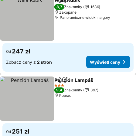
Willa Kubik
Udostępnij
Dodaj do ulubionych
Wyświetl ceny
8,7
Znakomity
1636
Zakopane
Panoramiczne widoki na góry
Wyświetl c
247 zł
Od
Zobacz ceny z
2 stron
Wyświetl ceny
Penzión Lampáš
Udostępnij
Dodaj do ulubionych
Wyświetl 
3 Kategoria
9,4
Znakomity
397
Poprad
251 zł
Od