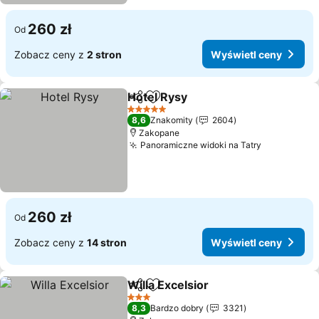
260 zł
Od
Zobacz ceny z
2 stron
Wyświetl ceny
Hotel Rysy
Udostępnij
Dodaj do ulubionych
Wyświetl ceny
5 Kategoria
8,6
Znakomity
2604
Zakopane
Panoramiczne widoki na Tatry
Wyświetl 
260 zł
Od
Zobacz ceny z
14 stron
Wyświetl ceny
Willa Excelsior
Udostępnij
Dodaj do ulubionych
Wyświetl c
3 Kategoria
8,3
Bardzo dobry
3321