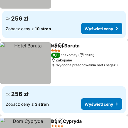
256 zł
Od
Zobacz ceny z
10 stron
Wyświetl ceny
Hotel Boruta
Udostępnij
Dodaj do ulubionych
Wyświetl cen
3 Kategoria
8,6
Znakomity
2585
Zakopane
Wygodna przechowalnia nart i bagażu
Wyśw
256 zł
Od
Zobacz ceny z
3 stron
Wyświetl ceny
Dom Cypryda
Udostępnij
Dodaj do ulubionych
Wyświetl ce