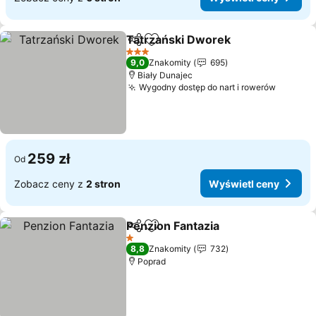
Tatrzański Dworek
Udostępnij
Dodaj do ulubionych
Wyświe
3 Kategoria
9,0
Znakomity
695
Biały Dunajec
Wygodny dostęp do nart i rowerów
Wyświe
259 zł
Od
Zobacz ceny z
2 stron
Wyświetl ceny
Penzion Fantazia
Udostępnij
Dodaj do ulubionych
Wyświetl
1 Kategoria
8,8
Znakomity
732
Poprad