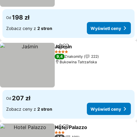
198 zł
Od
Zobacz ceny z
2 stron
Wyświetl ceny
Jaśmin
Udostępnij
Dodaj do ulubionych
Wyświetl ceny
4 Kategoria
9,4
Znakomity
222
Bukowina Tatrzańska
207 zł
Od
Zobacz ceny z
2 stron
Wyświetl ceny
Hotel Palazzo
Udostępnij
Dodaj do ulubionych
Wyświetl ce
3 Kategoria