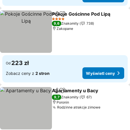
Pokoje Gościnne Pod Lipą
Udostępnij
Dodaj do ulubionych
4 Kategoria
9,6
Znakomity
738
Zakopane
223 zł
Od
Zobacz ceny z
2 stron
Wyświetl ceny
Apartamenty u Bacy
Udostępnij
Dodaj do ulubionych
Wyświ
9,7
Znakomity
67
Poronin
Rodzinne atrakcje zimowe
Wyświetl cen