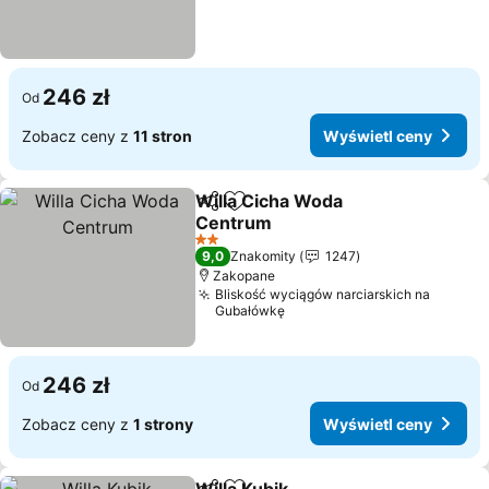
246 zł
Od
Zobacz ceny z
11 stron
Wyświetl ceny
Willa Cicha Woda
Udostępnij
Dodaj do ulubionych
Centrum
Wyświetl ceny
2 Kategoria
9,0
Znakomity
1247
Zakopane
Bliskość wyciągów narciarskich na
Gubałówkę
246 zł
Od
Zobacz ceny z
1 strony
Wyświetl ceny