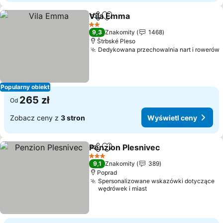
Vila Emma
Udostępnij
Dodaj do ulubionych
Wyświetl ceny
2 Kategoria
9,3
Znakomity
1468
Štrbské Pleso
Dedykowana przechowalnia nart i rowerów
Popularny obiekt
265 zł
Od
Zobacz ceny z
3 stron
Wyświetl ceny
Penzion Plesnivec
Udostępnij
Dodaj do ulubionych
Wyświet
3 Kategoria
9,1
Znakomity
389
Poprad
Spersonalizowane wskazówki dotyczące
wędrówek i miast