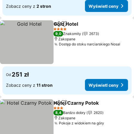
Zobacz ceny z
2 stron
Wyświetl ceny
Gold Hotel
Udostępnij
Dodaj do ulubionych
Wyświetl ceny
4 Kategoria
9,0
Znakomity
2673
Zakopane
Dostęp do stoku narciarskiego Nosal
Wyświ
251 zł
Od
Zobacz ceny z
11 stron
Wyświetl ceny
Hotel Czarny Potok
Udostępnij
Dodaj do ulubionych
Wyświe
3 Kategoria
8,4
Bardzo dobry
2620
Zakopane
Pokoje z widokiem na góry
Wyświetl cen