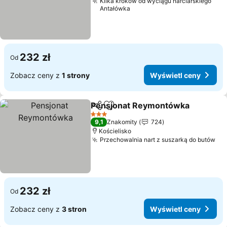
Kilka kroków od wyciągu narciarskiego
Antałówka
232 zł
Od
Zobacz ceny z
1 strony
Wyświetl ceny
Pensjonat Reymontówka
Udostępnij
Dodaj do ulubionych
W
3 Kategoria
9,1
Znakomity
724
Kościelisko
Przechowalnia nart z suszarką do butów
Wy
232 zł
Od
Zobacz ceny z
3 stron
Wyświetl ceny