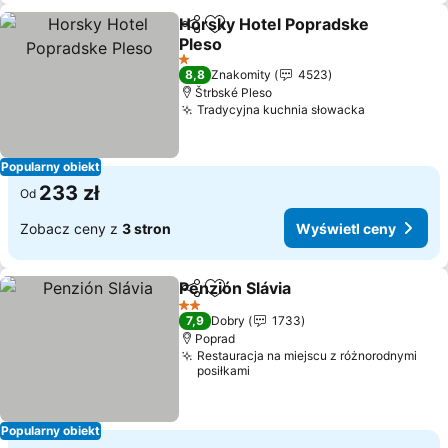
Horsky Hotel Popradske
Udostępnij
Dodaj do ulubionych
Pleso
Wyświetl ceny
1 Kategoria
8,8
Znakomity
4523
Štrbské Pleso
Tradycyjna kuchnia słowacka
Wyświetl 
Popularny obiekt
233 zł
Od
Zobacz ceny z
3 stron
Wyświetl ceny
Penzión Slávia
Udostępnij
Dodaj do ulubionych
Wyświetl ce
2 Kategoria
7,9
Dobry
1733
Poprad
Restauracja na miejscu z różnorodnymi
posiłkami
Popularny obiekt