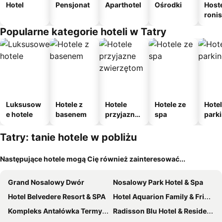
Hotel
Pensjonat
Aparthotel
Ośrodki
Host
roni
Popularne kategorie hoteli w Tatry
Luksusow
Hotele z
Hotele
Hotele ze
Hotel
e hotele
basenem
przyjazne
spa
park
zwierzęto
m
m
Tatry: tanie hotele w pobliżu
Następujące hotele mogą Cię również zainteresować...
Grand Nosalowy Dwór
Nosalowy Park Hotel & Spa
Hotel Belvedere Resort & SPA
Hotel Aquarion Family & Friends - Destigo Hotels
Kompleks Antałówka Termy & Med
Radisson Blu Hotel & Residences Zakopane