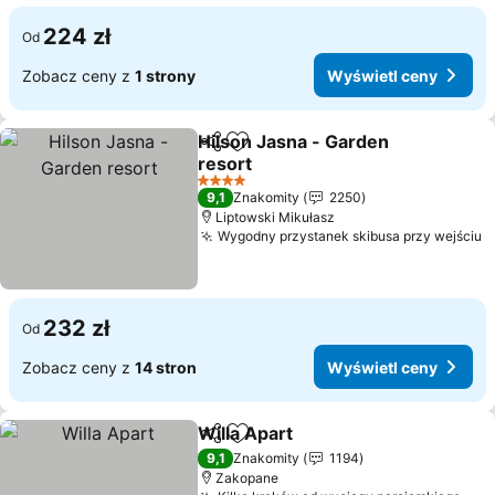
224 zł
Od
Zobacz ceny z
1 strony
Wyświetl ceny
Hilson Jasna - Garden
Udostępnij
Dodaj do ulubionych
resort
Wyświetl ceny
4 Kategoria
9,1
Znakomity
2250
Liptowski Mikułasz
Wygodny przystanek skibusa przy wejściu
W
232 zł
Od
Zobacz ceny z
14 stron
Wyświetl ceny
Willa Apart
Udostępnij
Dodaj do ulubionych
Wyświetl ceny
9,1
Znakomity
1194
Zakopane