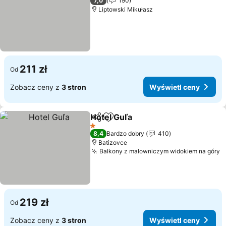
7,0
190
Liptowski Mikułasz
211 zł
Od
Zobacz ceny z
3 stron
Wyświetl ceny
Hotel Guľa
Udostępnij
Dodaj do ulubionych
Wyświetl ceny
1 Kategoria
8,4
Bardzo dobry
410
Batizovce
Balkony z malowniczym widokiem na góry
W
219 zł
Od
Zobacz ceny z
3 stron
Wyświetl ceny