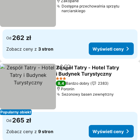
Zakopane
Dostępna przechowalnia sprzętu
narciarskiego
262 zł
Od
Zobacz ceny z
3 stron
Wyświetl ceny
Zespół Tatry - Hotel Tatry
Udostępnij
Dodaj do ulubionych
i Budynek Turystyczny
Wyświetl ceny
3 Kategoria
8,4
Bardzo dobry
2383
Poronin
Sezonowy basen zewnętrzny
Wyświetl c
Popularny obiekt
265 zł
Od
Zobacz ceny z
9 stron
Wyświetl ceny