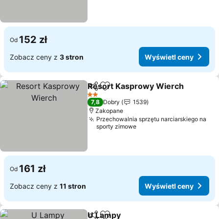
152 zł
Od
Zobacz ceny z
3 stron
Wyświetl ceny
Resort Kasprowy Wierch
Udostępnij
Dodaj do ulubionych
W
2 Kategoria
7,8
Dobry
1539
Zakopane
Przechowalnia sprzętu narciarskiego na
sporty zimowe
161 zł
Od
Zobacz ceny z
11 stron
Wyświetl ceny
U Lampy