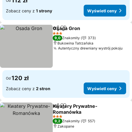
112 zł
Od
Zobacz ceny z
1 strony
Wyświetl ceny
Osada Gron
Udostępnij
Dodaj do ulubionych
Wyświetl ceny
3 Kategoria
9,0
Znakomity
373
Bukowina Tatrzańska
Autentyczny drewniany wystrój pokoju
Wyś
120 zł
Od
Zobacz ceny z
2 stron
Wyświetl ceny
Kwatery Prywatne-
Udostępnij
Dodaj do ulubionych
Romanówka
Wyświetl ceny
3 Kategoria
9,2
Znakomity
557
Zakopane