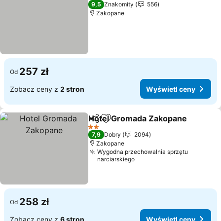
4 Kategoria
9,5
Znakomity
556
Zakopane
257 zł
Od
Zobacz ceny z
2 stron
Wyświetl ceny
Hotel Gromada Zakopane
Udostępnij
Dodaj do ulubionych
2 Kategoria
7,9
Dobry
2094
Zakopane
Wygodna przechowalnia sprzętu
narciarskiego
258 zł
Od
Zobacz ceny z
6 stron
Wyświetl ceny