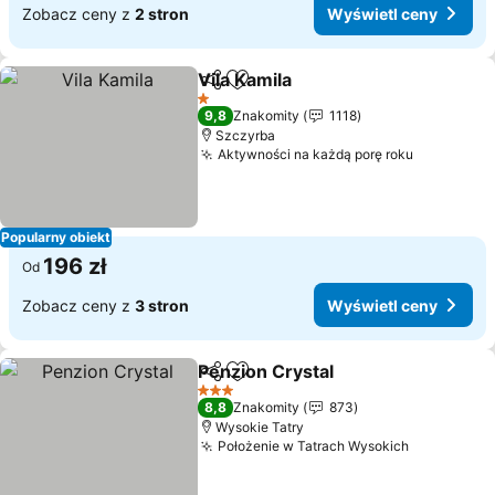
Zobacz ceny z
2 stron
Wyświetl ceny
Vila Kamila
Udostępnij
Dodaj do ulubionych
Wyświetl ceny
1 Kategoria
9,8
Znakomity
1118
Szczyrba
Aktywności na każdą porę roku
Wyświetl
Popularny obiekt
196 zł
Od
Zobacz ceny z
3 stron
Wyświetl ceny
Penzion Crystal
Udostępnij
Dodaj do ulubionych
Wyświetl 
3 Kategoria
8,8
Znakomity
873
Wysokie Tatry
Położenie w Tatrach Wysokich
Wyświetl 